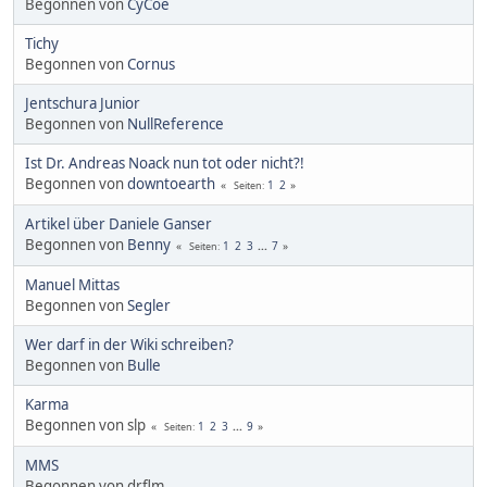
Begonnen von
CyCoe
Tichy
Begonnen von
Cornus
Jentschura Junior
Begonnen von
NullReference
Ist Dr. Andreas Noack nun tot oder nicht?!
Begonnen von
downtoearth
1
2
Seiten
Artikel über Daniele Ganser
Begonnen von
Benny
1
2
3
...
7
Seiten
Manuel Mittas
Begonnen von
Segler
Wer darf in der Wiki schreiben?
Begonnen von
Bulle
Karma
Begonnen von slp
1
2
3
...
9
Seiten
MMS
Begonnen von drflm