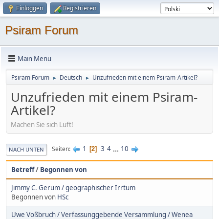
Einloggen
Registrieren
Psiram Forum
Main Menu
Psiram Forum
Deutsch
Unzufrieden mit einem Psiram-Artikel?
►
►
Unzufrieden mit einem Psiram-
Artikel?
Machen Sie sich Luft!
1
3
4
...
10
Seiten
2
NACH UNTEN
Betreff
/
Begonnen von
Jimmy C. Gerum / geographischer Irrtum
Begonnen von
HSc
Uwe Voßbruch / Verfassunggebende Versammlung / Wenea