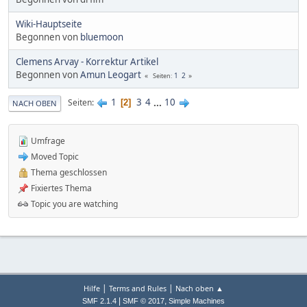
Wiki-Hauptseite
Begonnen von
bluemoon
Clemens Arvay - Korrektur Artikel
Begonnen von
Amun Leogart
1
2
Seiten
1
3
4
...
10
Seiten
2
NACH OBEN
Umfrage
Moved Topic
Thema geschlossen
Fixiertes Thema
Topic you are watching
|
|
Hilfe
Terms and Rules
Nach oben ▲
|
,
SMF 2.1.4
SMF © 2017
Simple Machines