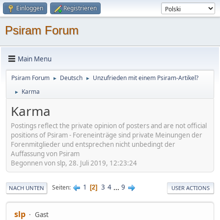
Einloggen
Registrieren
Psiram Forum
Main Menu
Psiram Forum
Deutsch
Unzufrieden mit einem Psiram-Artikel?
►
►
Karma
►
Karma
Postings reflect the private opinion of posters and are not official
positions of Psiram - Foreneinträge sind private Meinungen der
Forenmitglieder und entsprechen nicht unbedingt der
Auffassung von Psiram
Begonnen von slp, 28. Juli 2019, 12:23:24
1
3
4
...
9
Seiten
2
NACH UNTEN
USER ACTIONS
slp
Gast