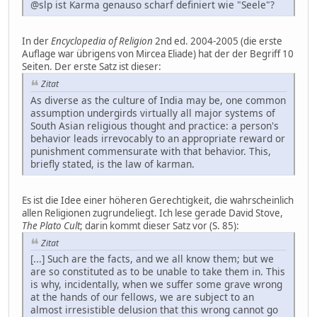
@slp ist Karma genauso scharf definiert wie "Seele"?
In der
Encyclopedia of Religion
2nd ed. 2004-2005 (die erste
Auflage war übrigens von Mircea Eliade) hat der der Begriff 10
Seiten. Der erste Satz ist dieser:
Zitat
As diverse as the culture of India may be, one common
assumption undergirds virtually all major systems of
South Asian religious thought and practice: a person's
behavior leads irrevocably to an appropriate reward or
punishment commensurate with that behavior. This,
briefly stated, is the law of karman.
Es ist die Idee einer höheren Gerechtigkeit, die wahrscheinlich
allen Religionen zugrundeliegt. Ich lese gerade David Stove,
The Plato Cult
; darin kommt dieser Satz vor (S. 85):
Zitat
[...] Such are the facts, and we all know them; but we
are so constituted as to be unable to take them in. This
is why, incidentally, when we suffer some grave wrong
at the hands of our fellows, we are subject to an
almost irresistible delusion that this wrong cannot go