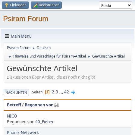
Einloggen
Registrieren
Psiram Forum
Main Menu
Psiram Forum
Deutsch
►
Hinweise und Vorschläge für Psiram-Artikel
Gewünschte Artikel
►
►
Gewünschte Artikel
Diskussionen über Artikel, die es noch nicht gibt
2
3
...
42
Seiten
1
NACH UNTEN
Betreff
/
Begonnen von
NICO
Begonnen von
40_Fieber
Phönix-Netzwerk