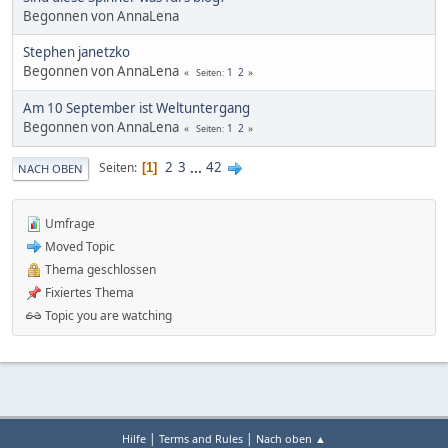
Begonnen von AnnaLena
Stephen janetzko
Begonnen von AnnaLena
1
2
Seiten
Am 10 September ist Weltuntergang
Begonnen von AnnaLena
1
2
Seiten
2
3
...
42
Seiten
1
NACH OBEN
Umfrage
Moved Topic
Thema geschlossen
Fixiertes Thema
Topic you are watching
|
|
Hilfe
Terms and Rules
Nach oben ▲