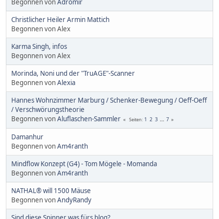
Begonnen von
Adromir
Christlicher Heiler Armin Mattich
Begonnen von Alex
Karma Singh, infos
Begonnen von Alex
Morinda, Noni und der "TruAGE"-Scanner
Begonnen von
Alexia
Hannes Wohnzimmer Marburg / Schenker-Bewegung / Oeff-Oeff
/ Verschwörungstheorie
Begonnen von
Aluflaschen-Sammler
1
2
3
...
7
Seiten
Damanhur
Begonnen von
Am4ranth
Mindflow Konzept (G4) - Tom Mögele - Momanda
Begonnen von
Am4ranth
NATHAL® will 1500 Mäuse
Begonnen von
AndyRandy
Sind diese Spinner was fürs blog?