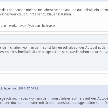
h die Ladepausen noch seine Fahrweise geplant und das Teil wie ein no
Falsches Werkzeug führt eben zu blauen Daumen.
hat it works - even if you don't believe in it.
 ich mich aber, wo man denn sonst fahren soll, als auf der Autobahn, den
sten mit Schnellladesäulen ausgestatten sein. Das ist schon ein Armutszeug
12. September 2017, 17:00:12
age ich mich aber, wo man denn sonst fahren soll, als auf der Auto
plätzen doch am ehesten mit Schnellladesäulen ausgestatten sein. Da