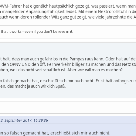
M-Fahrer hat eigentlich hautpsächlich gezeigt, was passiert, wenn man s
 mangelnder Anpassungsfähigkeit leidet. Mit einem Elektrorollstuhl in die
uch wenn deren rollender Witz ganz gut zeigt, wie viele Jahrzehnte die 
hat it works - even if you don't believe in it.
ist halt, dass man auch gefahrlos in die Pampas raus kann. Oder halt au
ür, den ÖPNV UND den öff. Fernverkehr billiger zu machen und das Netz 
en, weil das nicht wirtschaftlich ist. Aber wie will man es machen?
alsch gemacht hat, erschließt sich mir auch nicht. Er ist halt anfangs z
n, das macht ja auch wirklich Spaß.
12. September 2017, 16:29:36
so falsch gemacht hat, erschließt sich mir auch nicht.