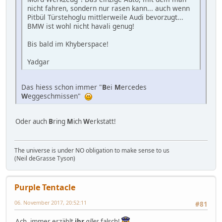
nicht fahren, sondern nur rasen kann... auch wenn
Pitbül Türstehoglu mittlerweile Audi bevorzugt...
BMW ist wohl nicht havali genug!
Bis bald im Khyberspace!
Yadgar
Das hiess schon immer "
B
ei
M
ercedes
W
eggeschmissen"
Oder auch
B
ring
M
ich
W
erkstatt!
The universe is under NO obligation to make sense to us
(Neil deGrasse Tyson)
Purple Tentacle
06. November 2017, 20:52:11
#81
Ach,
immer
erzählt
ihr
alles
falsch!