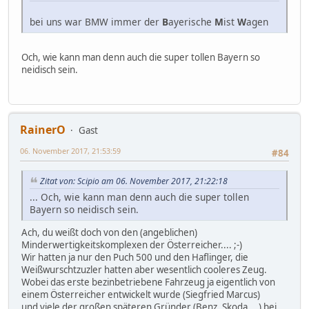
bei uns war BMW immer der
B
ayerische
M
ist
W
agen
Och, wie kann man denn auch die super tollen Bayern so
neidisch sein.
RainerO
Gast
06. November 2017, 21:53:59
#84
Zitat von: Scipio am 06. November 2017, 21:22:18
... Och, wie kann man denn auch die super tollen
Bayern so neidisch sein.
Ach, du weißt doch von den (angeblichen)
Minderwertigkeitskomplexen der Österreicher.... ;-)
Wir hatten ja nur den Puch 500 und den Haflinger, die
Weißwurschtzuzler hatten aber wesentlich cooleres Zeug.
Wobei das erste bezinbetriebene Fahrzeug ja eigentlich von
einem Österreicher entwickelt wurde (Siegfried Marcus)
und viele der großen späteren Gründer (Benz, Skoda,...) bei