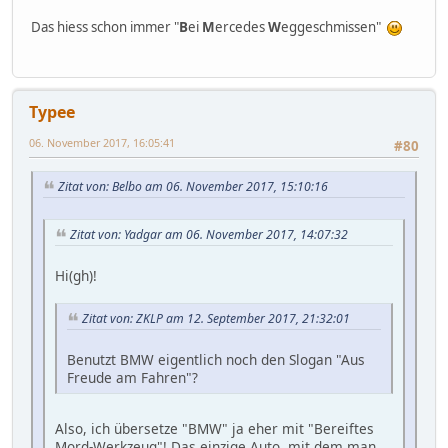
Das hiess schon immer "
B
ei
M
ercedes
W
eggeschmissen"
Typee
06. November 2017, 16:05:41
#80
Zitat von: Belbo am 06. November 2017, 15:10:16
Zitat von: Yadgar am 06. November 2017, 14:07:32
Hi(gh)!
Zitat von: ZKLP am 12. September 2017, 21:32:01
Benutzt BMW eigentlich noch den Slogan "Aus
Freude am Fahren"?
Also, ich übersetze "BMW" ja eher mit "Bereiftes
Mord-Werkzeug"! Das einzige Auto, mit dem man