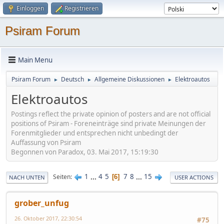
Einloggen
Registrieren
Psiram Forum
Main Menu
Psiram Forum
Deutsch
Allgemeine Diskussionen
Elektroautos
►
►
►
Elektroautos
Postings reflect the private opinion of posters and are not official
positions of Psiram - Foreneinträge sind private Meinungen der
Forenmitglieder und entsprechen nicht unbedingt der
Auffassung von Psiram
Begonnen von Paradox, 03. Mai 2017, 15:19:30
1
...
4
5
7
8
...
15
Seiten
6
NACH UNTEN
USER ACTIONS
grober_unfug
26. Oktober 2017, 22:30:54
#75