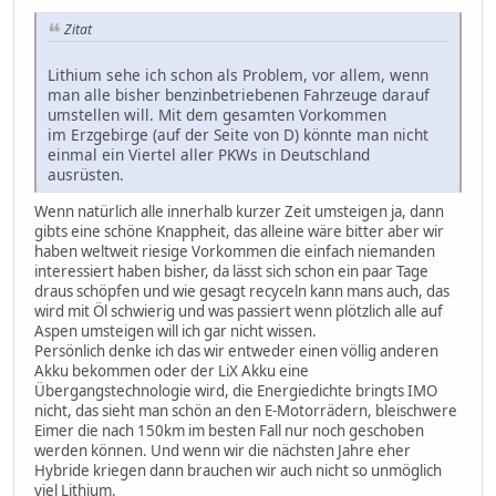
Zitat
Lithium sehe ich schon als Problem, vor allem, wenn
man alle bisher benzinbetriebenen Fahrzeuge darauf
umstellen will. Mit dem gesamten Vorkommen
im Erzgebirge (auf der Seite von D) könnte man nicht
einmal ein Viertel aller PKWs in Deutschland
ausrüsten.
Wenn natürlich alle innerhalb kurzer Zeit umsteigen ja, dann
gibts eine schöne Knappheit, das alleine wäre bitter aber wir
haben weltweit riesige Vorkommen die einfach niemanden
interessiert haben bisher, da lässt sich schon ein paar Tage
draus schöpfen und wie gesagt recyceln kann mans auch, das
wird mit Öl schwierig und was passiert wenn plötzlich alle auf
Aspen umsteigen will ich gar nicht wissen.
Persönlich denke ich das wir entweder einen völlig anderen
Akku bekommen oder der LiX Akku eine
Übergangstechnologie wird, die Energiedichte bringts IMO
nicht, das sieht man schön an den E-Motorrädern, bleischwere
Eimer die nach 150km im besten Fall nur noch geschoben
werden können. Und wenn wir die nächsten Jahre eher
Hybride kriegen dann brauchen wir auch nicht so unmöglich
viel Lithium.