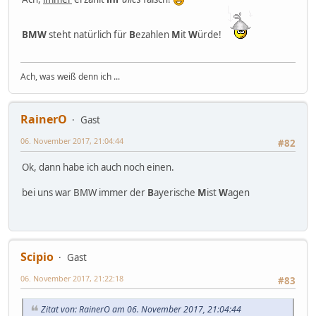
BMW
steht natürlich für
B
ezahlen
M
it
W
ürde!
Ach, was weiß denn ich ...
RainerO
Gast
06. November 2017, 21:04:44
#82
Ok, dann habe ich auch noch einen.
bei uns war BMW immer der
B
ayerische
M
ist
W
agen
Scipio
Gast
06. November 2017, 21:22:18
#83
Zitat von: RainerO am 06. November 2017, 21:04:44