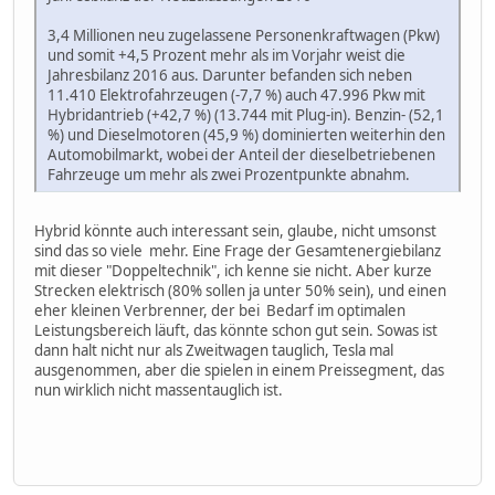
3,4 Millionen neu zugelassene Personenkraftwagen (Pkw)
und somit +4,5 Prozent mehr als im Vorjahr weist die
Jahresbilanz 2016 aus. Darunter befanden sich neben
11.410 Elektrofahrzeugen (-7,7 %) auch 47.996 Pkw mit
Hybridantrieb (+42,7 %) (13.744 mit Plug-in). Benzin- (52,1
%) und Dieselmotoren (45,9 %) dominierten weiterhin den
Automobilmarkt, wobei der Anteil der dieselbetriebenen
Fahrzeuge um mehr als zwei Prozentpunkte abnahm.
Hybrid könnte auch interessant sein, glaube, nicht umsonst
sind das so viele mehr. Eine Frage der Gesamtenergiebilanz
mit dieser "Doppeltechnik", ich kenne sie nicht. Aber kurze
Strecken elektrisch (80% sollen ja unter 50% sein), und einen
eher kleinen Verbrenner, der bei Bedarf im optimalen
Leistungsbereich läuft, das könnte schon gut sein. Sowas ist
dann halt nicht nur als Zweitwagen tauglich, Tesla mal
ausgenommen, aber die spielen in einem Preissegment, das
nun wirklich nicht massentauglich ist.