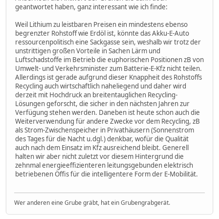
geantwortet haben, ganz interessant wie ich finde:
Weil Lithium zu leistbaren Preisen ein mindestens ebenso
begrenzter Rohstoff wie Erdöl ist, könnte das Akku-E-Auto
ressourcenpolitisch eine Sackgasse sein, weshalb wir trotz der
unstrittigen großen Vorteile in Sachen Lärm und
Luftschadstoffe im Betrieb die euphorischen Positionen zB von
Umwelt- und Verkehrsminister zum Batterie-E-Kfz nicht teilen.
Allerdings ist gerade aufgrund dieser Knappheit des Rohstoffs
Recycling auch wirtschaftlich naheliegend und daher wird
derzeit mit Hochdruck an breitentauglichen Recycling-
Lösungen geforscht, die sicher in den nächsten Jahren zur
Verfügung stehen werden. Daneben ist heute schon auch die
Weiterverwendung für andere Zwecke vor dem Recycling, zB
als Strom-Zwischenspeicher in Privathäusern (Sonnenstrom
des Tages für die Nacht u.dgl.) denkbar, wofür die Qualität
auch nach dem Einsatz im Kfz ausreichend bleibt. Generell
halten wir aber nicht zuletzt vor diesem Hintergrund die
zehnmal energieeffizienteren leitungsgebunden elektrisch
betriebenen Öffis für die intelligentere Form der E-Mobilität.
Wer anderen eine Grube gräbt, hat ein Grubengrabgerät.