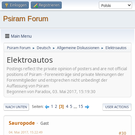
Einloggen
Registrieren
Psiram Forum
Main Menu
Psiram Forum
Deutsch
Allgemeine Diskussionen
Elektroautos
►
►
►
Elektroautos
Postings reflect the private opinion of posters and are not official
positions of Psiram - Foreneinträge sind private Meinungen der
Forenmitglieder und entsprechen nicht unbedingt der
Auffassung von Psiram
Begonnen von Paradox, 03. Mai 2017, 15:19:30
1
2
4
5
...
15
Seiten
3
NACH UNTEN
USER ACTIONS
Sauropode
Gast
04. Mai 2017, 15:22:49
#30