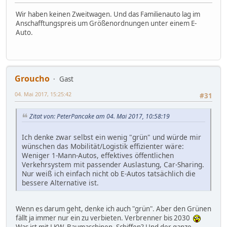
Wir haben keinen Zweitwagen. Und das Familienauto lag im
Anschafftungspreis um Größenordnungen unter einem E-
Auto.
Groucho
Gast
04. Mai 2017, 15:25:42
#31
Zitat von: PeterPancake am 04. Mai 2017, 10:58:19
Ich denke zwar selbst ein wenig "grün" und würde mir
wünschen das Mobilität/Logistik effizienter wäre:
Weniger 1-Mann-Autos, effektives öffentlichen
Verkehrsystem mit passender Auslastung, Car-Sharing.
Nur weiß ich einfach nicht ob E-Autos tatsächlich die
bessere Alternative ist.
Wenn es darum geht, denke ich auch "grün". Aber den Grünen
fällt ja immer nur ein zu verbieten. Verbrenner bis 2030
Was ist mit LKW, Baumaschinen, Schiffen? Und der ganze