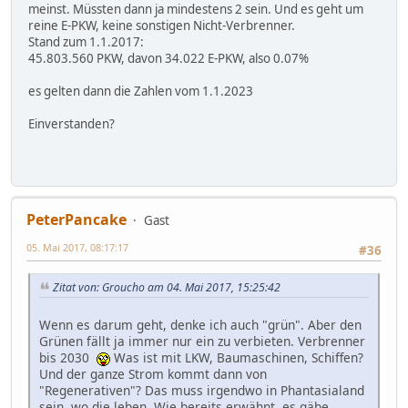
meinst. Müssten dann ja mindestens 2 sein. Und es geht um
reine E-PKW, keine sonstigen Nicht-Verbrenner.
Stand zum 1.1.2017:
45.803.560 PKW, davon 34.022 E-PKW, also 0.07%
es gelten dann die Zahlen vom 1.1.2023
Einverstanden?
PeterPancake
Gast
05. Mai 2017, 08:17:17
#36
Zitat von: Groucho am 04. Mai 2017, 15:25:42
Wenn es darum geht, denke ich auch "grün". Aber den
Grünen fällt ja immer nur ein zu verbieten. Verbrenner
bis 2030
Was ist mit LKW, Baumaschinen, Schiffen?
Und der ganze Strom kommt dann von
"Regenerativen"? Das muss irgendwo in Phantasialand
sein, wo die leben. Wie bereits erwähnt, es gäbe