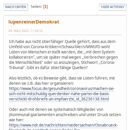
Seiten
1
NACH UNTEN
USER ACTIONS
lupenreinerDemokrat
04. März 2022, 11:34:53
Ich habe aus nicht zitierfähiger Quelle gehört, dass aus dem
Umfeld von Corona-Kritikern/Schwurblern/MWGfD wohl
Listen von Menschen erstellt werden, die ,,mit dem System
kollaborieren", um sie später mal wegen ,,Verbrechen gegen
die Menschlichkeit" oder so anzuzeigen, Stichwort ,,Corona-
Tribunal". Gibt es dafür zitierfähige Quellen?
Also letztlich, ob es Beweise gibt, dass sie Listen führen, mit
denen sie z.B. das hier organisieren:
https://www.focus.de/gesundheit/coronavirus/machen-sie-
sich-nicht-mitschuldig-querdenker-nahe-partei-die-basis-
verschickt-drohbriefe-an-impfaerzte_id_36236138.html
Oder auch mit denen sie systematisch Mitglieder von
(Kommunal-)parlamenten anschreiben und unter Druck setzen
wie hier:
https://www.ndr.de/nachrichten/niedersachsen/Osnabrueck-