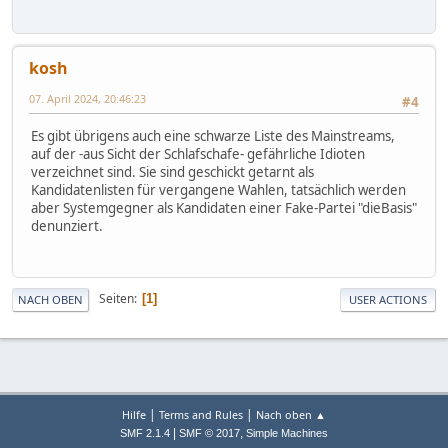
kosh
07. April 2024, 20:46:23
#4
Es gibt übrigens auch eine schwarze Liste des Mainstreams,
auf der -aus Sicht der Schlafschafe- gefährliche Idioten
verzeichnet sind. Sie sind geschickt getarnt als
Kandidatenlisten für vergangene Wahlen, tatsächlich werden
aber Systemgegner als Kandidaten einer Fake-Partei "dieBasis"
denunziert.
Seiten
1
NACH OBEN
USER ACTIONS
|
|
Hilfe
Terms and Rules
Nach oben ▲
|
,
SMF 2.1.4
SMF © 2017
Simple Machines