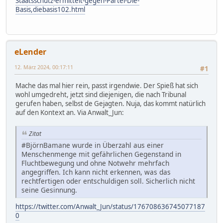
Staatsschutz-ermittelt-gegen-Partei-Die-
Basis,diebasis102.html
eLender
12. März 2024, 00:17:11
#1
Mache das mal hier rein, passt irgendwie. Der Spieß hat sich
wohl umgedreht, jetzt sind diejenigen, die nach Tribunal
gerufen haben, selbst de Gejagten. Nuja, das kommt natürlich
auf den Kontext an. Via Anwalt_Jun:
Zitat
#BjörnBamane wurde in Überzahl aus einer
Menschenmenge mit gefährlichen Gegenstand in
Fluchtbewegung und ohne Notwehr mehrfach
angegriffen. Ich kann nicht erkennen, was das
rechtfertigen oder entschuldigen soll. Sicherlich nicht
seine Gesinnung.
https://twitter.com/Anwalt_Jun/status/176708636745077187
0