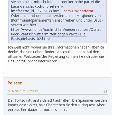
sie-sich-nicht-mitschuldig-querdenker-nahe-partei-die-
basis-verschickt-drohbriefe-an-
impfaerzte_id_36236138.html
Spam-Link entfernt
Oder auch mit denen sie systematisch Mitglieder von
(Kommunal-)parlamenten anschreiben und unter Druck
setzen wie hier:
https://www.ndr.de/nachrichten/niedersachsen/Osnabr
ueck-Staatsschutz-ermittelt-gegen-Partei-Die-
Basis,diebasis102.html
Ich weiß nicht, woher Sie Ihre Informationen haben, aber ich
denke, das sind unbegründete Anschuldigungen. Auf den
offiziellen Webseiten der Regierung können Sie sich über die
Haltung zu Corona informieren
Peiresc
20. März 2024, 06:49:19
#3
Der Fortschritt lässt sich nicht aufhalten. Die Spammer werden
immer geschickter, bald überstehen sie den Turing-Test. Aber
ein bisschen dauert es noch bis dahin.