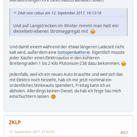
Mietwohnungen ihre Elektroautos aufladen sollen.
Zitat von: celsus am 12. September 2017, 16:13:18
Und auf Langstrecken im Winter nimmt man halt ein
dieselbetriebenes Stromaggregat mit
Und damit einem während der etwas längeren Ladezeit nicht
kalt wird, außerdem eine
Isotopenbatterie
. Eigentlich müsste
jeder Käufer eines Elektroautos in den kühleren
Breitengraden 1 bis 2 Kilo Plutonium-238 dazu bekommen.
Jedenfalls, weil ich ein neues Auto brauchte und weil sich das
mit Elektro noch hinzieht, hab ich mir jetzt nochmal ein
ordentliches Stinkeauto spendiert, Freitag kann ich es
abholen. Allerdings keinen Diesel, da hab ich feige Sau mich
einschüchtern lassen.
ZKLP
12. September 2017, 21:32:01
#57