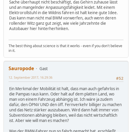
Sache überhaupt nicht beschäftigt, das Gehirn zuhause lässt
und an mangelnder Anpassungsfähigkeit leidet. Mit einem
Elektrorollstuhl in die Wildnis fahren ist halt keine gute Idee.
Das kann man nicht mal BWM vorwerfen, auch wenn deren
rollender Witz ganz gut zeigt, wie viele Jahrzehnte die
Autobauer hier hinterherhinken.
The best thing about science is that it works - even if you don't believe
in it.
Sauropode
Gast
12. September 2017, 16:29:36
#52
Ein Merkmal der Mobilität ist halt, dass man auch gefahrlos in
die Pampas raus kann. Oder halt auf dem platten Land, wo
man von einem Fahrzeug abhängig ist. Ich wäre ja zudem
dafür, den ÖPNV UND den öff. Fernverkehr billiger zu machen
und das Netz stärker auszubauen. Wird dann halt immer von
Subventionen abhängig bleiben, weil das nicht wirtschaftlich
ist. Aber wie will man es machen?
Was der BMW-Fahrer nun so falsch gemacht hat, erschließt