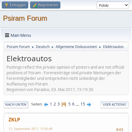
Einloggen
Registrieren
Psiram Forum
Main Menu
Psiram Forum
Deutsch
Allgemeine Diskussionen
Elektroautos
►
►
►
Elektroautos
Postings reflect the private opinion of posters and are not official
positions of Psiram - Foreneinträge sind private Meinungen der
Forenmitglieder und entsprechen nicht unbedingt der
Auffassung von Psiram
Begonnen von Paradox, 03. Mai 2017, 15:19:30
1
2
3
5
6
...
15
Seiten
4
NACH UNTEN
USER ACTIONS
ZKLP
12. September 2017, 15:50:49
#45