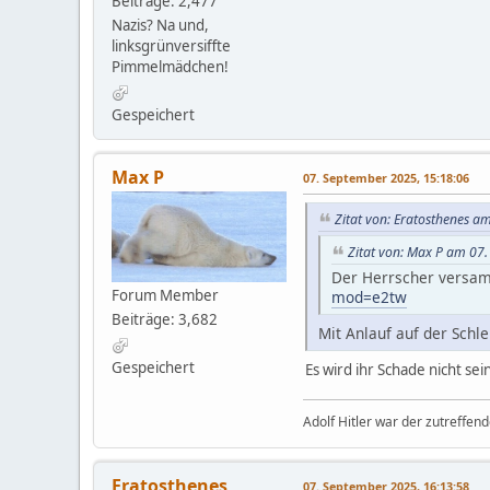
Beiträge: 2,477
Nazis? Na und,
linksgrünversiffte
Pimmelmädchen!
Gespeichert
Max P
07. September 2025, 15:18:06
Zitat von: Eratosthenes a
Zitat von: Max P am 07
Der Herrscher versam
Forum Member
mod=e2tw
Beiträge: 3,682
Mit Anlauf auf der Schl
Gespeichert
Es wird ihr Schade nicht se
Adolf Hitler war der zutreffen
Eratosthenes
07. September 2025, 16:13:58