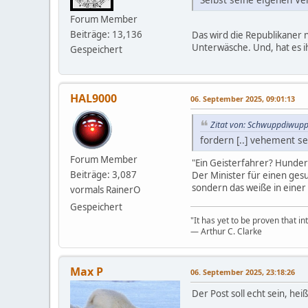
Forum Member
Beiträge: 13,136
Das wird die Republikaner n
Unterwäsche. Und, hat es 
Gespeichert
HAL9000
06. September 2025, 09:01:13
Zitat von: Schwuppdiwupp
fordern [..] vehement se
Forum Member
"Ein Geisterfahrer? Hunder
Beiträge: 3,087
Der Minister für einen gesu
sondern das weiße in eine
vormals RainerO
Gespeichert
"It has yet to be proven that in
― Arthur C. Clarke
Max P
06. September 2025, 23:18:26
Der Post soll echt sein, heiß