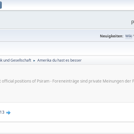
P
Neuigkeiten:
Wiki
tik und Gesellschaft
Amerika du hast es besser
►
ot official positions of Psiram - Foreneinträge sind private Meinungen d
13