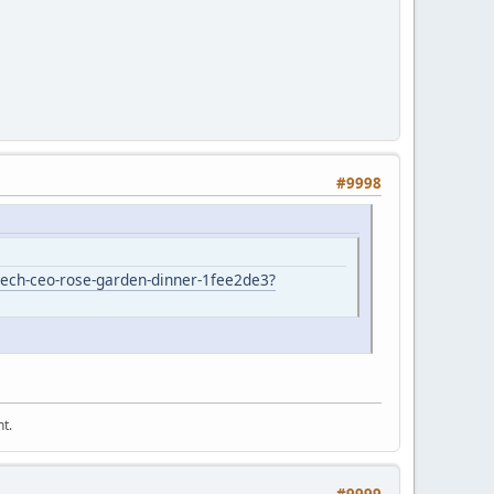
#9998
tech-ceo-rose-garden-dinner-1fee2de3?
t.
#9999