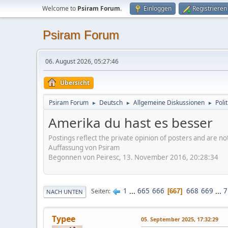
Welcome to
Psiram Forum
.
Einloggen
Registrieren
Psiram Forum
06. August 2026, 05:27:46
Übersicht
Psiram Forum
Deutsch
Allgemeine Diskussionen
Poli
►
►
►
Amerika du hast es besser
Postings reflect the private opinion of posters and are n
Auffassung von Psiram
Begonnen von Peiresc, 13. November 2016, 20:28:34
1
...
665
666
668
669
...
7
Seiten
667
NACH UNTEN
Typee
05. September 2025, 17:32:29