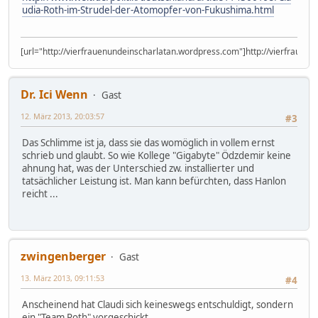
udia-Roth-im-Strudel-der-Atomopfer-von-Fukushima.html
[url="http://vierfrauenundeinscharlatan.wordpress.com"]http://vierfrauen
Dr. Ici Wenn
Gast
12. März 2013, 20:03:57
#3
Das Schlimme ist ja, dass sie das womöglich in vollem ernst
schrieb und glaubt. So wie Kollege "Gigabyte" Ödzdemir keine
ahnung hat, was der Unterschied zw. installierter und
tatsächlicher Leistung ist. Man kann befürchten, dass Hanlon
reicht ...
zwingenberger
Gast
13. März 2013, 09:11:53
#4
Anscheinend hat Claudi sich keineswegs entschuldigt, sondern
ein "Team Roth" vorgeschickt.