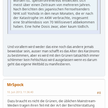
worden ist. Speiseröhrenkrebs entwickelt sich
meist über einen Zeitraum von mehreren Jahren.
Nach Berichten des japanischen Fernsehsenders
NHK soll Yoshida in den neun Monaten, die er nach
der Katastrophe im AKW verbrachte, insgesamt
eine Strahlendosis von 70 Millisievert abbekommen
haben. Eine hohe Dosis zwar, aber kaum tödlich.
Und vorallem wird weder das eine noch das andere jemals
beweisbar sein, ausser man schafft es das Alter des Karzinoms
zu bestimmen, aber es wird mit den Grünen tatsächlich immer
schlimmer kein Fehlschluss wird ausgelassen wenn es darum
geht das eigene Weltbild zu manifestieren.
MrSpock
10. Juli 2013, 11:36:40
#8
Dazu braucht es nicht die Grünen, die üblichen Mainstream-
Medien tragen ihren Teil mit der Art der Berichterstattung