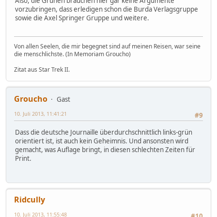
Also, die Grünen brauchen hier gar keine Argumente
vorzubringen, dass erledigen schon die Burda Verlagsgruppe
sowie die Axel Springer Gruppe und weitere.
Von allen Seelen, die mir begegnet sind auf meinen Reisen, war seine
die menschlichste. (In Memoriam Groucho)
Zitat aus Star Trek II.
Groucho
Gast
10. Juli 2013, 11:41:21
#9
Dass die deutsche Journaille überdurchschnittlich links-grün
orientiert ist, ist auch kein Geheimnis. Und ansonsten wird
gemacht, was Auflage bringt, in diesen schlechten Zeiten für
Print.
Ridcully
10. Juli 2013, 11:55:48
#10