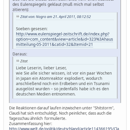
des Eulenspiegels geklaut (muß mich mal selbst
zitieren):
Zitat von: Nogro am 21. April 2011, 08:12:52
Soeben gesesen:
http://www.eulenspiegel-zeitschrift.de/index.php?
option=com_content&view=article&id=323%3Ahaus
mitteilung-05-2011&catid=32&Itemid=21
Daraus:
Zitat
Liebe Leserin, lieber Leser,
wie Sie alle sicher wissen, ist vor ein paar Wochen
in Japan ein Atomreaktor explodiert, wodurch
anschließend noch ein Erdbeben und ein Tsunami
ausgelöst wurden – so jedenfalls habe ich es den
deutschen Medien entnommen.
Die Reaktionen darauf laufen inzwischen unter "Shitstorm",
Claudi hat sich entschuldigt. Noch peinlicher, dass auch die
Tagesschau ähnlich formulierte.
Zusammenfassung hier:
http://www.welt.de/politik/deutschland/article114366195/Cla