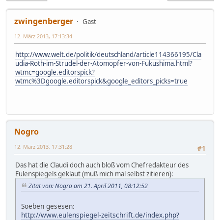
zwingenberger
Gast
12. März 2013, 17:13:34
http://www.welt.de/politik/deutschland/article114366195/Cla
udia-Roth-im-Strudel-der-Atomopfer-von-Fukushima.html?
wtmc=google.editorspick?
wtmc%3Dgoogle.editorspick&google_editors_picks=true
Nogro
12. März 2013, 17:31:28
#1
Das hat die Claudi doch auch bloß vom Chefredakteur des
Eulenspiegels geklaut (muß mich mal selbst zitieren):
Zitat von: Nogro am 21. April 2011, 08:12:52
Soeben gesesen:
http://www.eulenspiegel-zeitschrift.de/index.php?