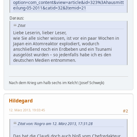
option=com_content&view=article&id=323%3Ahausmitt
eilung-05-2011&catid=32&Itemid=21
Daraus:
Zitat
Liebe Leserin, lieber Leser,
wie Sie alle sicher wissen, ist vor ein paar Wochen in
Japan ein Atomreaktor explodiert, wodurch
anschließend noch ein Erdbeben und ein Tsunami
ausgelöst wurden – so jedenfalls habe ich es den
deutschen Medien entnommen.
Nach dem Krieg um halb sechs im Kelch! (Josef Schwejk)
Hildegard
12. März 2013, 19:03:45
#2
Zitat von: Nogro am 12. März 2013, 17:31:28
Das hat die Claudi doch auch bloß vom Chefredakteur