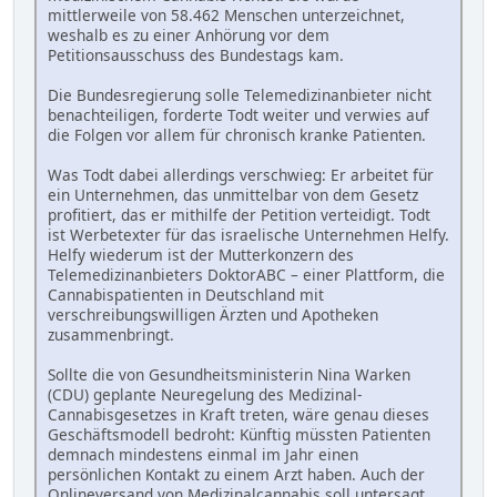
mittlerweile von 58.462 Menschen unterzeichnet,
weshalb es zu einer Anhörung vor dem
Petitionsausschuss des Bundestags kam.
Die Bundesregierung solle Telemedizinanbieter nicht
benachteiligen, forderte Todt weiter und verwies auf
die Folgen vor allem für chronisch kranke Patienten.
Was Todt dabei allerdings verschwieg: Er arbeitet für
ein Unternehmen, das unmittelbar von dem Gesetz
profitiert, das er mithilfe der Petition verteidigt. Todt
ist Werbetexter für das israelische Unternehmen Helfy.
Helfy wiederum ist der Mutterkonzern des
Telemedizinanbieters DoktorABC – einer Plattform, die
Cannabispatienten in Deutschland mit
verschreibungswilligen Ärzten und Apotheken
zusammenbringt.
Sollte die von Gesundheitsministerin Nina Warken
(CDU) geplante Neuregelung des Medizinal-
Cannabisgesetzes in Kraft treten, wäre genau dieses
Geschäftsmodell bedroht: Künftig müssten Patienten
demnach mindestens einmal im Jahr einen
persönlichen Kontakt zu einem Arzt haben. Auch der
Onlineversand von Medizinalcannabis soll untersagt