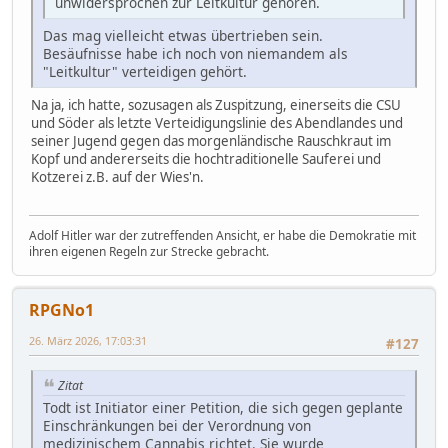
unwidersprochen zur Leitkultur gehören.
Das mag vielleicht etwas übertrieben sein.
Besäufnisse habe ich noch von niemandem als
"Leitkultur" verteidigen gehört.
Na ja, ich hatte, sozusagen als Zuspitzung, einerseits die CSU
und Söder als letzte Verteidigungslinie des Abendlandes und
seiner Jugend gegen das morgenländische Rauschkraut im
Kopf und andererseits die hochtraditionelle Sauferei und
Kotzerei z.B. auf der Wies'n.
Adolf Hitler war der zutreffenden Ansicht, er habe die Demokratie mit
ihren eigenen Regeln zur Strecke gebracht.
RPGNo1
26. März 2026, 17:03:31
#127
Zitat
Todt ist Initiator einer Petition, die sich gegen geplante
Einschränkungen bei der Verordnung von
medizinischem Cannabis richtet. Sie wurde