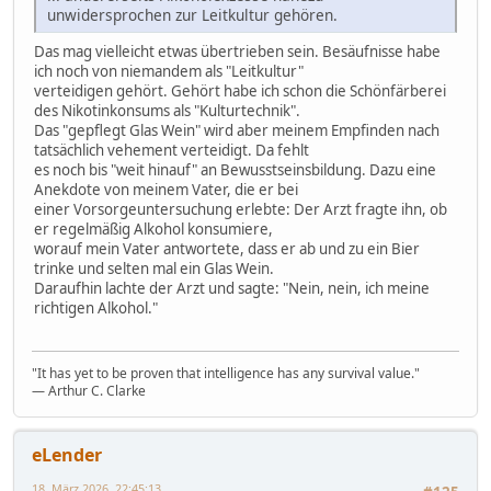
unwidersprochen zur Leitkultur gehören.
Das mag vielleicht etwas übertrieben sein. Besäufnisse habe
ich noch von niemandem als "Leitkultur"
verteidigen gehört. Gehört habe ich schon die Schönfärberei
des Nikotinkonsums als "Kulturtechnik".
Das "gepflegt Glas Wein" wird aber meinem Empfinden nach
tatsächlich vehement verteidigt. Da fehlt
es noch bis "weit hinauf" an Bewusstseinsbildung. Dazu eine
Anekdote von meinem Vater, die er bei
einer Vorsorgeuntersuchung erlebte: Der Arzt fragte ihn, ob
er regelmäßig Alkohol konsumiere,
worauf mein Vater antwortete, dass er ab und zu ein Bier
trinke und selten mal ein Glas Wein.
Daraufhin lachte der Arzt und sagte: "Nein, nein, ich meine
richtigen Alkohol."
"It has yet to be proven that intelligence has any survival value."
― Arthur C. Clarke
eLender
18. März 2026, 22:45:13