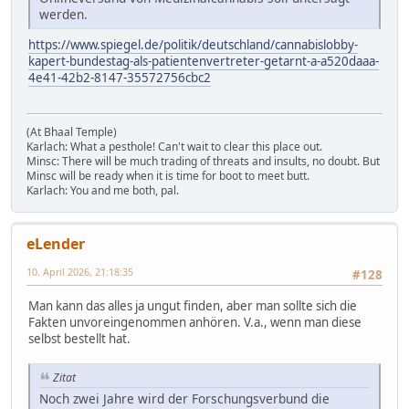
werden.
https://www.spiegel.de/politik/deutschland/cannabislobby-
kapert-bundestag-als-patientenvertreter-getarnt-a-a520daaa-
4e41-42b2-8147-35572756cbc2
(At Bhaal Temple)
Karlach: What a pesthole! Can't wait to clear this place out.
Minsc: There will be much trading of threats and insults, no doubt. But
Minsc will be ready when it is time for boot to meet butt.
Karlach: You and me both, pal.
eLender
10. April 2026, 21:18:35
#128
Man kann das alles ja ungut finden, aber man sollte sich die
Fakten unvoreingenommen anhören. V.a., wenn man diese
selbst bestellt hat.
Zitat
Noch zwei Jahre wird der Forschungsverbund die