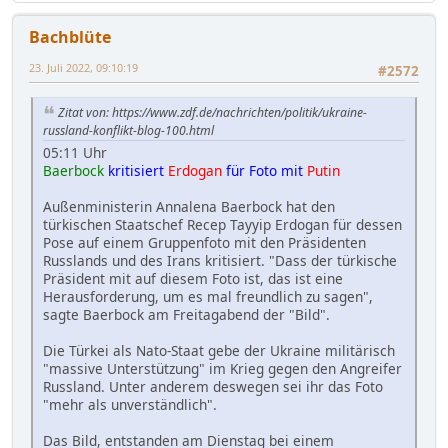
Bachblüte
23. Juli 2022, 09:10:19
#2572
Zitat von: https://www.zdf.de/nachrichten/politik/ukraine-
russland-konflikt-blog-100.html
05:11 Uhr
Baerbock
kritisiert
Erdogan
für Foto mit
Putin
Außenministerin Annalena Baerbock hat den
türkischen Staatschef Recep Tayyip Erdogan für dessen
Pose auf einem Gruppenfoto mit den Präsidenten
Russlands und des Irans kritisiert. "Dass der türkische
Präsident mit auf diesem Foto ist, das ist eine
Herausforderung, um es mal freundlich zu sagen",
sagte Baerbock am Freitagabend der "Bild".
Die Türkei als Nato-Staat gebe der Ukraine militärisch
"massive Unterstützung" im Krieg gegen den Angreifer
Russland. Unter anderem deswegen sei ihr das Foto
"mehr als unverständlich".
Das Bild, entstanden am Dienstag bei einem