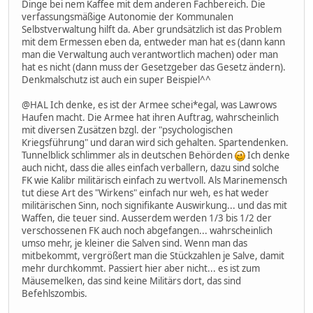
Dinge bei nem Kaffee mit dem anderen Fachbereich. Die
verfassungsmäßige Autonomie der Kommunalen
Selbstverwaltung hilft da. Aber grundsätzlich ist das Problem
mit dem Ermessen eben da, entweder man hat es (dann kann
man die Verwaltung auch verantwortlich machen) oder man
hat es nicht (dann muss der Gesetzgeber das Gesetz ändern).
Denkmalschutz ist auch ein super Beispiel^^
@HAL Ich denke, es ist der Armee schei*egal, was Lawrows
Haufen macht. Die Armee hat ihren Auftrag, wahrscheinlich
mit diversen Zusätzen bzgl. der "psychologischen
Kriegsführung" und daran wird sich gehalten. Spartendenken.
Tunnelblick schlimmer als in deutschen Behörden
Ich denke
auch nicht, dass die alles einfach verballern, dazu sind solche
FK wie Kalibr militärisch einfach zu wertvoll. Als Marinemensch
tut diese Art des "Wirkens" einfach nur weh, es hat weder
militärischen Sinn, noch signifikante Auswirkung... und das mit
Waffen, die teuer sind. Ausserdem werden 1/3 bis 1/2 der
verschossenen FK auch noch abgefangen... wahrscheinlich
umso mehr, je kleiner die Salven sind. Wenn man das
mitbekommt, vergrößert man die Stückzahlen je Salve, damit
mehr durchkommt. Passiert hier aber nicht... es ist zum
Mäusemelken, das sind keine Militärs dort, das sind
Befehlszombis.