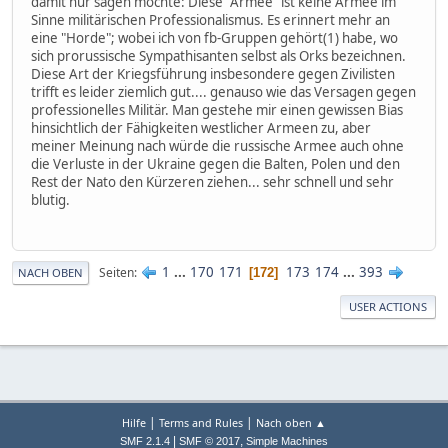
damit nur sagen möchte: Diese "Armee" ist keine Armee im
Sinne militärischen Professionalismus. Es erinnert mehr an
eine "Horde"; wobei ich von fb-Gruppen gehört(1) habe, wo
sich prorussische Sympathisanten selbst als Orks bezeichnen.
Diese Art der Kriegsführung insbesondere gegen Zivilisten
trifft es leider ziemlich gut.... genauso wie das Versagen gegen
professionelles Militär. Man gestehe mir einen gewissen Bias
hinsichtlich der Fähigkeiten westlicher Armeen zu, aber
meiner Meinung nach würde die russische Armee auch ohne
die Verluste in der Ukraine gegen die Balten, Polen und den
Rest der Nato den Kürzeren ziehen... sehr schnell und sehr
blutig.
1
...
170
171
173
174
...
393
Seiten
172
NACH OBEN
USER ACTIONS
|
|
Hilfe
Terms and Rules
Nach oben ▲
|
,
SMF 2.1.4
SMF © 2017
Simple Machines