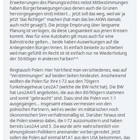
Erweiterungen des Planungsrechtes nebst Mitbestimmungen
haben Bürgerbewegungen (aus denen auch die Grünen
hervorgegangen sind) initiiert... jetzt soll das weg, weil wir ja
jetzt "das Richtige!" machen (hat man das bei AKWs damals
auch nicht gesagt?). Die jetzige Empörung über langsame
Planung ist verlogen, da diese Langsamkeit aus jenen Kreisen
kommt. Was für eine Autobahn gilt muss auch für eine
Bahnstrecke gelten... beide haben Auswirkungen auf die
Anliegenden Bürger/innen. Es einfach beiseite zu schieben
weil man gefühlt im Recht ist ist einfach nur ne Wiederholung
der 50/60iger in anderen Farben^^
Ringtausch Polen: Hier hört/liest man verschiedenes, was auf
"Verstimmungen" auf beiden Seiten hindeutet. Anscheinend
wollten die Polen für ihre t-72 aus den 70igern
funkelnagelneue Leo2A7 (welche die BW nicht hat). Die BW
hat Leo2A4/5 angeboten, die aus den 80/90igern stammen
und somit "gebraucht" sind. Dazu sind die Polen von 1:1
ausgegangen... insgesamt etwas vermessen von den
polnischen Partnern, weil es weder im militärischen noch
ökonomischen Sinn verhältnismäßig ist. Darüber hinaus sind
die Polen sowieso dabei, die t-72 auszumustern und haben
bereits Leo2A4 und 5. Da wurde sehr wahrscheinlich von
ahnungslosen Politikern aneinander vorbei geredet. Jetzt
sollen die Polen auf einmal M1A1 aus den USA bekommen, das