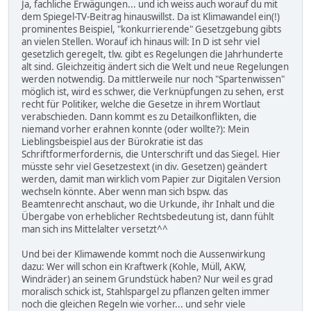
Ja, fachliche Erwägungen... und ich weiss auch worauf du mit
dem Spiegel-TV-Beitrag hinauswillst. Da ist Klimawandel ein(!)
prominentes Beispiel, "konkurrierende" Gesetzgebung gibts
an vielen Stellen. Worauf ich hinaus will: In D ist sehr viel
gesetzlich geregelt, tlw. gibt es Regelungen die Jahrhunderte
alt sind. Gleichzeitig ändert sich die Welt und neue Regelungen
werden notwendig. Da mittlerweile nur noch "Spartenwissen"
möglich ist, wird es schwer, die Verknüpfungen zu sehen, erst
recht für Politiker, welche die Gesetze in ihrem Wortlaut
verabschieden. Dann kommt es zu Detailkonflikten, die
niemand vorher erahnen konnte (oder wollte?): Mein
Lieblingsbeispiel aus der Bürokratie ist das
Schriftformerfordernis, die Unterschrift und das Siegel. Hier
müsste sehr viel Gesetzestext (in div. Gesetzen) geändert
werden, damit man wirklich vom Papier zur Digitalen Version
wechseln könnte. Aber wenn man sich bspw. das
Beamtenrecht anschaut, wo die Urkunde, ihr Inhalt und die
Übergabe von erheblicher Rechtsbedeutung ist, dann fühlt
man sich ins Mittelalter versetzt^^
Und bei der Klimawende kommt noch die Aussenwirkung
dazu: Wer will schon ein Kraftwerk (Kohle, Müll, AKW,
Windräder) an seinem Grundstück haben? Nur weil es grad
moralisch schick ist, Stahlspargel zu pflanzen gelten immer
noch die gleichen Regeln wie vorher... und sehr viele