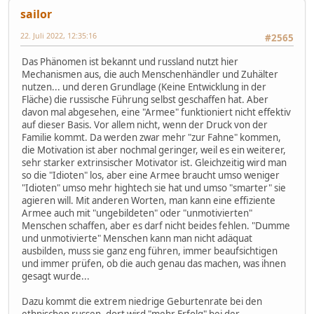
sailor
22. Juli 2022, 12:35:16
#2565
Das Phänomen ist bekannt und russland nutzt hier
Mechanismen aus, die auch Menschenhändler und Zuhälter
nutzen... und deren Grundlage (Keine Entwicklung in der
Fläche) die russische Führung selbst geschaffen hat. Aber
davon mal abgesehen, eine "Armee" funktioniert nicht effektiv
auf dieser Basis. Vor allem nicht, wenn der Druck von der
Familie kommt. Da werden zwar mehr "zur Fahne" kommen,
die Motivation ist aber nochmal geringer, weil es ein weiterer,
sehr starker extrinsischer Motivator ist. Gleichzeitig wird man
so die "Idioten" los, aber eine Armee braucht umso weniger
"Idioten" umso mehr hightech sie hat und umso "smarter" sie
agieren will. Mit anderen Worten, man kann eine effiziente
Armee auch mit "ungebildeten" oder "unmotivierten"
Menschen schaffen, aber es darf nicht beides fehlen. "Dumme
und unmotivierte" Menschen kann man nicht adäquat
ausbilden, muss sie ganz eng führen, immer beaufsichtigen
und immer prüfen, ob die auch genau das machen, was ihnen
gesagt wurde...
Dazu kommt die extrem niedrige Geburtenrate bei den
ethnischen russen, dort wird "mehr Erfolg" bei der