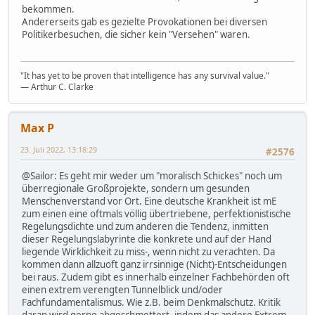
bekommen.
Andererseits gab es gezielte Provokationen bei diversen
Politikerbesuchen, die sicher kein "Versehen" waren.
"It has yet to be proven that intelligence has any survival value."
― Arthur C. Clarke
Max P
23. Juli 2022, 13:18:29
#2576
@Sailor: Es geht mir weder um "moralisch Schickes" noch um
überregionale Großprojekte, sondern um gesunden
Menschenverstand vor Ort. Eine deutsche Krankheit ist mE
zum einen eine oftmals völlig übertriebene, perfektionistische
Regelungsdichte und zum anderen die Tendenz, inmitten
dieser Regelungslabyrinte die konkrete und auf der Hand
liegende Wirklichkeit zu miss-, wenn nicht zu verachten. Da
kommen dann allzuoft ganz irrsinnige (Nicht)-Entscheidungen
bei raus. Zudem gibt es innerhalb einzelner Fachbehörden oft
einen extrem verengten Tunnelblick und/oder
Fachfundamentalismus. Wie z.B. beim Denkmalschutz. Kritik