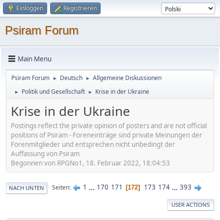
Einloggen
Registrieren
Psiram Forum
Main Menu
Psiram Forum
Deutsch
Allgemeine Diskussionen
►
►
Politik und Gesellschaft
Krise in der Ukraine
►
►
Krise in der Ukraine
Postings reflect the private opinion of posters and are not official
positions of Psiram - Foreneinträge sind private Meinungen der
Forenmitglieder und entsprechen nicht unbedingt der
Auffassung von Psiram
Begonnen von RPGNo1, 18. Februar 2022, 18:04:53
1
...
170
171
173
174
...
393
Seiten
172
NACH UNTEN
USER ACTIONS