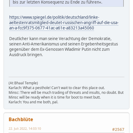
bis zur letzten Konsequenz zu Ende zu führen«.
https://www.spiegel.de/politik/deutschland/linke-
aeltestenratsmitglied-deutet-russischen-angriff-auf-die-usa-
an-a-fcc9f375-0677-41ac-a61e-a83213a45060
Deutlicher kann man seine Verachtung der Demokratie,
seinen Anti-Amerikanismus und seinen Ergebenheitsgestus
gegenüber dem Ex-Genossen Wladimir Putin nicht zum
Ausdruck bringen.
(At Bhaal Temple)
Karlach: What a pesthole! Can't wait to clear this place out.
Minsc: There will be much trading of threats and insults, no doubt. But
Minsc will be ready when it is time for boot to meet butt.
Karlach: You and me both, pal.
Bachblüte
22. Juli 2022, 14:03:10
#2567