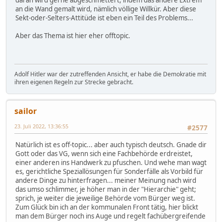
daran wird gerne abgeschmettert, indem das andere Extrem
an die Wand gemalt wird, nämlich völlige Willkür. Aber diese
Sekt-oder-Selters-Attitüde ist eben ein Teil des Problems...
Aber das Thema ist hier eher offtopic.
Adolf Hitler war der zutreffenden Ansicht, er habe die Demokratie mit
ihren eigenen Regeln zur Strecke gebracht.
sailor
23. Juli 2022, 13:36:55
#2577
Natürlich ist es off-topic... aber auch typisch deutsch. Gnade dir
Gott oder das VG, wenn sich eine Fachbehörde erdreistet,
einer anderen ins Handwerk zu pfuschen. Und wehe man wagt
es, gerichtliche Speziallösungen für Sonderfälle als Vorbild für
andere Dinge zu hinterfragen... meiner Meinung nach wird
das umso schlimmer, je höher man in der "Hierarchie" geht;
sprich, je weiter die jeweilige Behörde vom Bürger weg ist.
Zum Glück bin ich an der kommunalen Front tätig, hier blickt
man dem Bürger noch ins Auge und regelt fachübergreifende