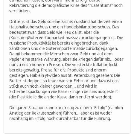
Rekrutierung die demografische Krise des "russentums" noch
verstärken.
Drittens ist das Geld so eine Sache: russland hat derzeit einen
Haushaltsüberschuss und ein Handelsbilanzüberschuss. Das
bedeutet zwar, dass Geld wie Heu da ist, aber die
(Konsum-)Güterverfügbarkeit massiv zurückgegangen ist. Die
russische Produktivität ist bereits eingebrochen, dank
Sanktionen sind die Güterimporte massiv zurückgegangen.
Damit bekommen die Menschen zwar Geld und auf dem
Papier eine starke Währung, aber sie kriegen dafür nix... oder
nur zu noch höheren Preisen. Die versteckte Inflation kickt
bereits gewaltig, Preise für div. Produkte sind enorm
gestiegen. Hab ein yt-video aus St. Petersburg gesehen: Die
Butter ist doppelt so teuer wie vor Februar und dazu ist das
Stück auch noch kleiner geworden... und wird in
Sicherheitspackungen wie Rasierklingen bei uns ausgestellt
(die Plastikteile die an der Kasse dann entfernt werden).
Die ganze Situation kann kurzfristig zu einem "Erfolg" (nämlich
Anstieg der Rekrutenzahlen) führen... aber es ist weder
nachhaltig im Erfolg noch durchhaltbar für die Führung.