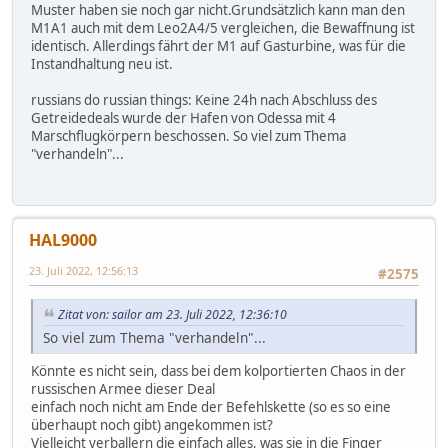
Muster haben sie noch gar nicht.Grundsätzlich kann man den
M1A1 auch mit dem Leo2A4/5 vergleichen, die Bewaffnung ist
identisch. Allerdings fährt der M1 auf Gasturbine, was für die
Instandhaltung neu ist.
russians do russian things: Keine 24h nach Abschluss des
Getreidedeals wurde der Hafen von Odessa mit 4
Marschflugkörpern beschossen. So viel zum Thema
"verhandeln"...
HAL9000
23. Juli 2022, 12:56:13
#2575
Zitat von: sailor am 23. Juli 2022, 12:36:10
So viel zum Thema "verhandeln"...
Könnte es nicht sein, dass bei dem kolportierten Chaos in der
russischen Armee dieser Deal
einfach noch nicht am Ende der Befehlskette (so es so eine
überhaupt noch gibt) angekommen ist?
Vielleicht verballern die einfach alles, was sie in die Finger