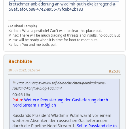
kretschmer-anbiederung-an-wladimir-putin-ekelerregend-a-
58ef5efc-0b88-47e2-a956-79fceb42b183
(At Bhaal Temple)
Karlach: What a pesthole! Can't wait to clear this place out.
Minsc: There will be much trading of threats and insults, no doubt. But
Minsc will be ready when it is time for boot to meet butt.
Karlach: You and me both, pal.
Bachblüte
20. Juli 2022, 08:58:54
#2538
Zitat von: https://www.zdf.de/nachrichten/politik/ukraine-
russland-konflikt-blog-100.html
00:46 Uhr
Putin
: Weitere Reduzierung der Gaslieferung durch
Nord Stream 1 möglich
Russlands Präsident Wladimir Putin warnt vor einem
weiteren Absenken der russischen Gaslieferungen
durch die Pipeline Nord Stream 1.
Sollte Russland die in