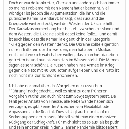
Doch er wurde konkreter, Cherson und andere (ich hab immer
so meine Probleme mit den Namen) hat er benannt. Viel
wichtiger ist jedoch die Argumentation, die ihn und die
putinsche Kamarilla entlarvt: Er sagt, dass russland die
Kriegsziele weiter steckt, weil der Westen der Ukraine hilft.
Der Kausalzusammenhang hier besteht zwischen russland und
dem Westen, die Ukraine spielt dabei keine Rolle... und damit
ist auch klar, dass die Kamarilla eigentlich in der Kategorie
"Krieg gegen den Westen" denkt. Die Ukraine sollte eigentlich
nur ein Trittstein dorthin werden, man hat aber in Moskau
noch nicht wirklich wahrhaben wollen, dass man hier daneben
getreten ist und nun bis zum Hals im Wasser steht. Die Memes
sagen es sehr schön: Die russen haben ihre Armee im Krieg
gegen die Nato mit 40.000 Toten aufgerieben und die Nato ist
noch nicht mal zur Schlacht erschienen.
Ich habe nochmal über das Vorgehen der russischen
"Führung" nachgedacht... weil es nicht zu dem früheren
Vorgehen Putins und auch nicht zum Sowjetsystem passt. Da
fehlt jeder Ansatz von Finesse, alle Nebelwände haben sich
verzogen, es gibt keinerlei Anzeichen von Flexibilität oder
Anpassung an die Realität. Dies schlägt auch durch auf die
Sockenpuppen der russen, überall sieht man einen massiven
Rückgang der Schlagkraft. Für mich sieht es so aus, als ist putin
und sein engster Kreis in den 2 Jahren Pandemie blitzgealtert