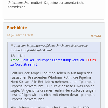
Untermenschen
mutiert. Sagt eine parlamentarische
Kommission.
Bachblüte
20. Juli 2022, 11:30:31
#2544
Zitat von: https://www.zdf.de/nachrichten/politik/ukraine-
russland-konflikt-blog-100.html
12:11 Uhr
Ampel
-Politiker: "Plumper Erpressungsversuch"
Putins
zu Nord Stream 2
Politiker der Ampel-Koalition sehen in Aussagen des
russischen Präsidenten Wladimir Putin, die Pipeline
Nord Stream 2 in Betrieb zu nehmen, einen "plumpen
Erpressungsversuch". FDP-Fraktionsvize Lukas Köhler
sagte: "Angesichts unserer realen Herausforderungen
beschäftigen wir uns nicht mit einem derart plumpen
Erpressungsversuch."
Nina Scheer, energiepolitische Sprecherin der SPD-