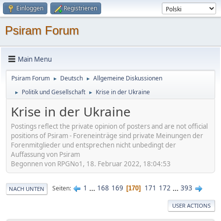
Einloggen
Registrieren
Psiram Forum
Main Menu
Psiram Forum
Deutsch
Allgemeine Diskussionen
►
►
Politik und Gesellschaft
Krise in der Ukraine
►
►
Krise in der Ukraine
Postings reflect the private opinion of posters and are not official
positions of Psiram - Foreneinträge sind private Meinungen der
Forenmitglieder und entsprechen nicht unbedingt der
Auffassung von Psiram
Begonnen von RPGNo1, 18. Februar 2022, 18:04:53
1
...
168
169
171
172
...
393
Seiten
170
NACH UNTEN
USER ACTIONS