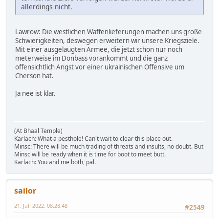
allerdings nicht.
Lawrow: Die westlichen Waffenlieferungen machen uns große
Schwierigkeiten, deswegen erweitern wir unsere Kriegsziele.
Mit einer ausgelaugten Armee, die jetzt schon nur noch
meterweise im Donbass vorankommt und die ganz
offensichtlich Angst vor einer ukrainischen Offensive um
Cherson hat.
Ja nee ist klar.
(At Bhaal Temple)
Karlach: What a pesthole! Can't wait to clear this place out.
Minsc: There will be much trading of threats and insults, no doubt. But
Minsc will be ready when it is time for boot to meet butt.
Karlach: You and me both, pal.
sailor
21. Juli 2022, 08:28:48
#2549