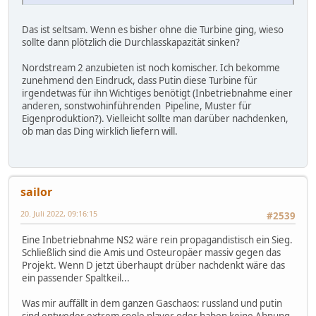
Das ist seltsam. Wenn es bisher ohne die Turbine ging, wieso
sollte dann plötzlich die Durchlasskapazität sinken?
Nordstream 2 anzubieten ist noch komischer. Ich bekomme
zunehmend den Eindruck, dass Putin diese Turbine für
irgendetwas für ihn Wichtiges benötigt (Inbetriebnahme einer
anderen, sonstwohinführenden Pipeline, Muster für
Eigenproduktion?). Vielleicht sollte man darüber nachdenken,
ob man das Ding wirklich liefern will.
sailor
20. Juli 2022, 09:16:15
#2539
Eine Inbetriebnahme NS2 wäre rein propagandistisch ein Sieg.
Schließlich sind die Amis und Osteuropäer massiv gegen das
Projekt. Wenn D jetzt überhaupt drüber nachdenkt wäre das
ein passender Spaltkeil...
Was mir auffällt in dem ganzen Gaschaos: russland und putin
sind entweder extrem coole player oder haben keine Ahnung.