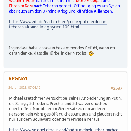
Wladimir Putin
ist für ein Treffen mit
Recep Erdogan
und
Ebrahim Raisi
nach Teheran gereist. Offiziell ging es um Syrien,
aber auch um den Ukraine-Krieg und
künftige Allianzen
.
https://www.zdf.de/nachrichten/politik/putin-erdogan-
teheran-ukraine-krieg-syrien-100.html
Irgendwie habe ich so ein beklemmendes Gefühl, wenn ich
daran denke, dass die Türkei in der Nato ist.
RPGNo1
20. Juli 2022, 07:04:15
#2537
Michael Kretschmer versucht bei seiner Anbiederung an Putin,
die Schilys, Schröders, Prechts und Schwarzers noch zu
übertreffen. Nur übt er im Gegensatz zu den anderen
Personen ein wichtiges öffentliches Amt aus und plaudert nicht
nur aus dem Boulevard oder dem Privaten heraus.
https://www.spiegel.de/ausland/andrij-melnyk-ueber-michael-