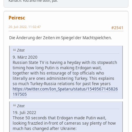
Karlach: You and me both, pal.
Peiresc
20. Juli 2022, 11:02:47
#2541
Die Änderung der Zeiten im Spiegel der Machtspielchen.
Zitat
9. März 2020
Russian State TV is having a heyday with its stopwatch
timing how long Putin is making Erdogan wait,
together with his entourage of top officials who
literally are ones administering Turkey. This explains
so much Turkey-Russia relations for past few years
https://twitter.com/Ion_Spataru/status/1549567145826
197505
Zitat
19. Juli 2022
Those 50 seconds that Erdogan made Putin wait,
looking frazzled in-front of cameras say plenty of how
much has changed after Ukraine: