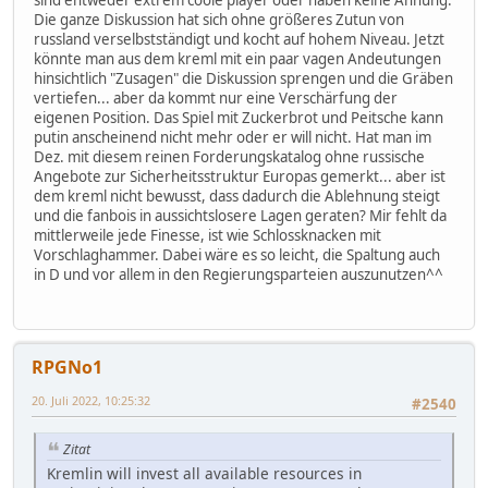
Die ganze Diskussion hat sich ohne größeres Zutun von
russland verselbstständigt und kocht auf hohem Niveau. Jetzt
könnte man aus dem kreml mit ein paar vagen Andeutungen
hinsichtlich "Zusagen" die Diskussion sprengen und die Gräben
vertiefen... aber da kommt nur eine Verschärfung der
eigenen Position. Das Spiel mit Zuckerbrot und Peitsche kann
putin anscheinend nicht mehr oder er will nicht. Hat man im
Dez. mit diesem reinen Forderungskatalog ohne russische
Angebote zur Sicherheitsstruktur Europas gemerkt... aber ist
dem kreml nicht bewusst, dass dadurch die Ablehnung steigt
und die fanbois in aussichtslosere Lagen geraten? Mir fehlt da
mittlerweile jede Finesse, ist wie Schlossknacken mit
Vorschlaghammer. Dabei wäre es so leicht, die Spaltung auch
in D und vor allem in den Regierungsparteien auszunutzen^^
RPGNo1
20. Juli 2022, 10:25:32
#2540
Zitat
Kremlin will invest all available resources in