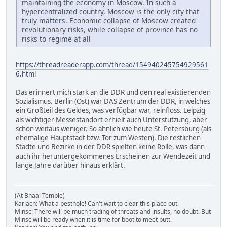
maintaining the economy in Moscow. In such a
hypercentralized country, Moscow is the only city that
truly matters. Economic collapse of Moscow created
revolutionary risks, while collapse of province has no
risks to regime at all
https://threadreaderapp.com/thread/154940245754929561
6.html
Das erinnert mich stark an die DDR und den real existierenden
Sozialismus. Berlin (Ost) war DAS Zentrum der DDR, in welches
ein Großteil des Geldes, was verfügbar war, reinfloss. Leipzig
als wichtiger Messestandort erhielt auch Unterstützung, aber
schon weitaus weniger. So ähnlich wie heute St. Petersburg (als
ehemalige Hauptstadt bzw. Tor zum Westen). Die restlichen
Städte und Bezirke in der DDR spielten keine Rolle, was dann
auch ihr heruntergekommenes Erscheinen zur Wendezeit und
lange Jahre darüber hinaus erklärt.
(At Bhaal Temple)
Karlach: What a pesthole! Can't wait to clear this place out.
Minsc: There will be much trading of threats and insults, no doubt. But
Minsc will be ready when it is time for boot to meet butt.