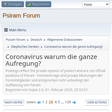
Einloggen
Registrieren
Psiram Forum
Main Menu
Psiram Forum
Deutsch
Allgemeine Diskussionen
►
►
Skeptisches Denken
Coronavirus warum die ganze Aufregung?
►
►
Coronavirus warum die ganze
Aufregung?
Postings reflect the private opinion of posters and are not official
positions of Psiram - Foreneinträge sind private Meinungen der
Forenmitglieder und entsprechen nicht unbedingt der
Auffassung von Psiram
Begonnen von Scipio 2.0, 01. Februar 2020, 20:53:01
1
2
4
5
...
120
Seiten
3
NACH UNTEN
USER ACTIONS