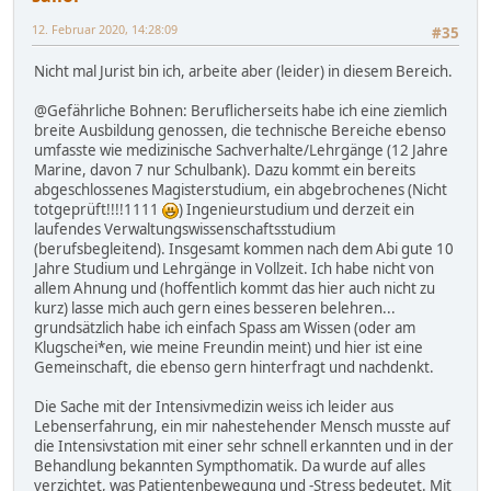
12. Februar 2020, 14:28:09
#35
Nicht mal Jurist bin ich, arbeite aber (leider) in diesem Bereich.
@Gefährliche Bohnen: Beruflicherseits habe ich eine ziemlich
breite Ausbildung genossen, die technische Bereiche ebenso
umfasste wie medizinische Sachverhalte/Lehrgänge (12 Jahre
Marine, davon 7 nur Schulbank). Dazu kommt ein bereits
abgeschlossenes Magisterstudium, ein abgebrochenes (Nicht
totgeprüft!!!!1111
) Ingenieurstudium und derzeit ein
laufendes Verwaltungswissenschaftsstudium
(berufsbegleitend). Insgesamt kommen nach dem Abi gute 10
Jahre Studium und Lehrgänge in Vollzeit. Ich habe nicht von
allem Ahnung und (hoffentlich kommt das hier auch nicht zu
kurz) lasse mich auch gern eines besseren belehren...
grundsätzlich habe ich einfach Spass am Wissen (oder am
Klugschei*en, wie meine Freundin meint) und hier ist eine
Gemeinschaft, die ebenso gern hinterfragt und nachdenkt.
Die Sache mit der Intensivmedizin weiss ich leider aus
Lebenserfahrung, ein mir nahestehender Mensch musste auf
die Intensivstation mit einer sehr schnell erkannten und in der
Behandlung bekannten Sympthomatik. Da wurde auf alles
verzichtet, was Patientenbewegung und -Stress bedeutet. Mit