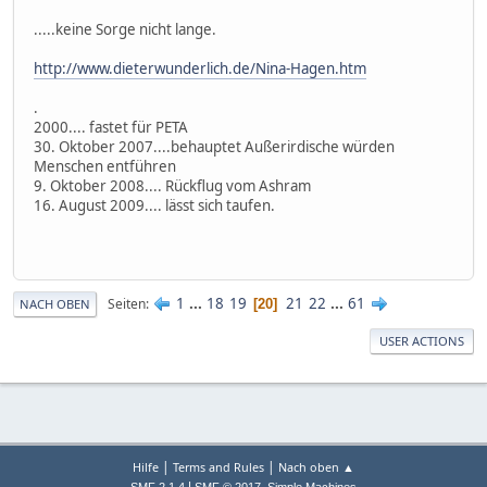
.....keine Sorge nicht lange.
http://www.dieterwunderlich.de/Nina-Hagen.htm
.
2000.... fastet für PETA
30. Oktober 2007....behauptet Außerirdische würden
Menschen entführen
9. Oktober 2008.... Rückflug vom Ashram
16. August 2009.... lässt sich taufen.
1
...
18
19
21
22
...
61
Seiten
20
NACH OBEN
USER ACTIONS
|
|
Hilfe
Terms and Rules
Nach oben ▲