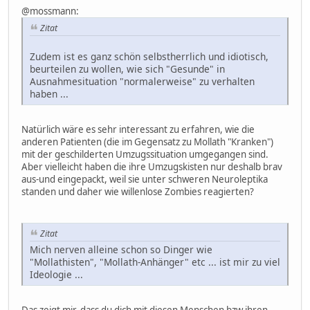
@mossmann:
Zitat
Zudem ist es ganz schön selbstherrlich und idiotisch,
beurteilen zu wollen, wie sich "Gesunde" in
Ausnahmesituation "normalerweise" zu verhalten
haben ...
Natürlich wäre es sehr interessant zu erfahren, wie die
anderen Patienten (die im Gegensatz zu Mollath "Kranken")
mit der geschilderten Umzugssituation umgegangen sind.
Aber vielleicht haben die ihre Umzugskisten nur deshalb brav
aus-und eingepackt, weil sie unter schweren Neuroleptika
standen und daher wie willenlose Zombies reagierten?
Zitat
Mich nerven alleine schon so Dinger wie
"Mollathisten", "Mollath-Anhänger" etc ... ist mir zu viel
Ideologie ...
Das zeigt mir, dass du dich mit diesen Menschen bzw ihren