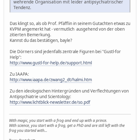
wehrende Organisation mit leider antipsychiatrischer
Tendenz.
Das klingt so, als ob Prof. Pfäfflin in seinem Gutachten etwas zu
KVPM angemerkt hat - vermutlich ausgehend von der oben
zitierten Bemerkung.
Kannst du das bestätigen, bayle?
Die Dörners sind jedenfalls zentrale Figuren bei "Gustl-for
Help":
http://www.gustl-for-help.de/support.html
Zu IAAPA:
http://www.iaapa.de/zwang2_dt/halmi.htm
Zu den ideologischen Hintergründen und Verflechtungen von
Antipsychiatrie und Scientology:
http://www.lichtblick-newsletter.de/so.pdf
With magic, you start with a frog and end up with a prince.
With science, you start with a frog, get a PhD and are still left with the
frog you started with...