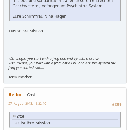
In Liebe und Solidarität mit allen unseren entrechten
Geschwistern , gefangen im Psychiatrie-System :
Eure Schirmfrau Nina Hagen :
Das ist ihre Mission.
With magic, you start with a frog and end up with a prince.
With science, you start with a frog, get a PhD and are still left with the
frog you started with...
Terry Pratchett
Belbo
Gast
27. August 2013, 16:22:10
#299
Zitat
Das ist ihre Mission.