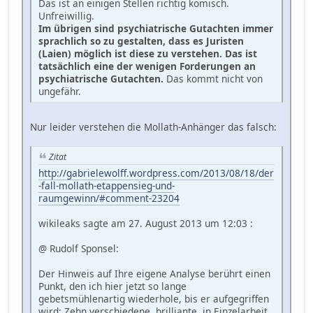
Das ist an einigen Stellen richtig komisch.
Unfreiwillig.
Im übrigen sind psychiatrische Gutachten immer
sprachlich so zu gestalten, dass es Juristen
(Laien) möglich ist diese zu verstehen. Das ist
tatsächlich eine der wenigen Forderungen an
psychiatrische Gutachten.
Das kommt nicht von
ungefähr.
Nur leider verstehen die Mollath-Anhänger das falsch:
Zitat
http://gabrielewolff.wordpress.com/2013/08/18/der
-fall-mollath-etappensieg-und-
raumgewinn/#comment-23204
wikileaks sagte am 27. August 2013 um 12:03 :
@ Rudolf Sponsel:
Der Hinweis auf Ihre eigene Analyse berührt einen
Punkt, den ich hier jetzt so lange
gebetsmühlenartig wiederhole, bis er aufgegriffen
wird: Zehn verschiedene, brilliante, in Einzelarbeit