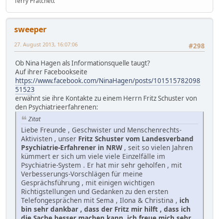
Terry Pratchett
sweeper
27. August 2013, 16:07:06
#298
Ob Nina Hagen als Informationsquelle taugt?
Auf ihrer Facebookseite
https://www.facebook.com/NinaHagen/posts/101515782098
51523
erwähnt sie ihre Kontakte zu einem Herrn Fritz Schuster von
den Psychiatrieerfahrenen:
Zitat
Liebe Freunde , Geschwister und Menschenrechts-
Aktivisten , unser
Fritz Schuster vom Landesverband
Psychiatrie-Erfahrener in NRW
, seit so vielen Jahren
kümmert er sich um viele viele Einzelfälle im
Psychiatrie-System . Er hat mir sehr geholfen , mit
Verbesserungs-Vorschlägen für meine
Gesprächsführung , mit einigen wichtigen
Richtigstellungen und Gedanken zu den ersten
Telefongesprächen mit Sema , Ilona & Christina ,
ich
bin sehr dankbar , dass der Fritz mir hilft , dass ich
die Sache besser machen kann, ich freue mich sehr