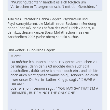
"Wunschgutachten" handelt es sich folglich um
Verbrechen in Tätergemeinschaft mit den Gerichten. "
Also die Gutachterin Hanna Ziegert (Psychiaterin und
Psychoanalytikerin), die Mollath in der Beckmann-Sendung
gegenüber saß, ist die Ehefrau des Prof. Ulrich Ziegert, zu
dem bzw dessen Kanzlei Bossi Mollath schon in seinem
Anschreiben 2006 (siehe oben) Kontakt suchte.
Und weiter - O-Ton Nina Hagen:
Zitat
Da möchte ich unsern lieben Fritz gerne versuchen zu
beruhigen , denn den § 63 möchte doch auch ICH
abschaffen , dafür setze ich mich doch ein , und ich bin
doch auch nicht grössenwahnsinnig , sondern lediglich
, wie unser Dr. Martin Luther King jr. sagt : " I HAVE A
DREAM " !
oder wie John Lennon sagt : " YOU MAY SAY THAT I'M A
DREAMER , BUT I'M NOT THE ONLY ONE "
...