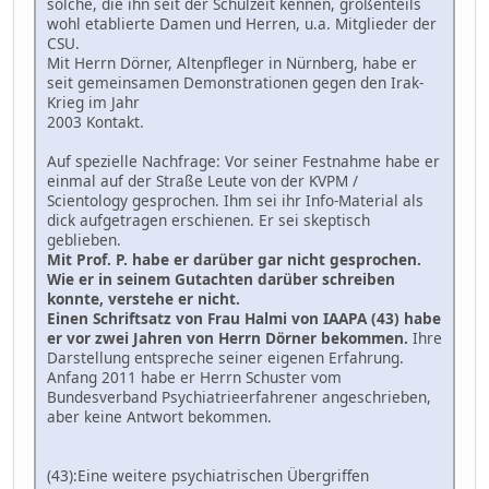
solche, die ihn seit der Schulzeit kennen, großenteils
wohl etablierte Damen und Herren, u.a. Mitglieder der
CSU.
Mit Herrn Dörner, Altenpfleger in Nürnberg, habe er
seit gemeinsamen Demonstrationen gegen den Irak-
Krieg im Jahr
2003 Kontakt.
Auf spezielle Nachfrage: Vor seiner Festnahme habe er
einmal auf der Straße Leute von der KVPM /
Scientology gesprochen. Ihm sei ihr Info-Material als
dick aufgetragen erschienen. Er sei skeptisch
geblieben.
Mit Prof. P. habe er darüber gar nicht gesprochen.
Wie er in seinem Gutachten darüber schreiben
konnte, verstehe er nicht.
Einen Schriftsatz von Frau Halmi von IAAPA (43) habe
er vor zwei Jahren von Herrn Dörner bekommen.
Ihre
Darstellung entspreche seiner eigenen Erfahrung.
Anfang 2011 habe er Herrn Schuster vom
Bundesverband Psychiatrieerfahrener angeschrieben,
aber keine Antwort bekommen.
(43):Eine weitere psychiatrischen Übergriffen