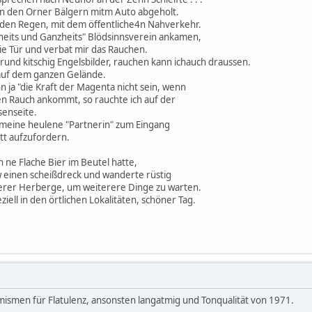
n den Orner Bälgern mitm Auto abgeholt.
nden Regen, mit dem öffentliche4n Nahverkehr.
heits und Ganzheits" Blödsinnsverein ankamen,
ie Tür und verbat mir das Rauchen.
rund kitschig Engelsbilder, rauchen kann ichauch draussen.
 auf dem ganzen Gelände.
ann ja "die Kraft der Magenta nicht sein, wenn
hen Rauch ankommt, so rauchte ich auf der
enseite.
meine heulene "Partnerin" zum Eingang
tt aufzufordern.
h ne Flache Bier im Beutel hatte,
 einen scheißdreck und wanderte rüstig
serer Herberge, um weiterere Dinge zu warten.
iell in den örtlichen Lokalitäten, schöner Tag.
mismen für Flatulenz, ansonsten langatmig und Tonqualität von 1971.