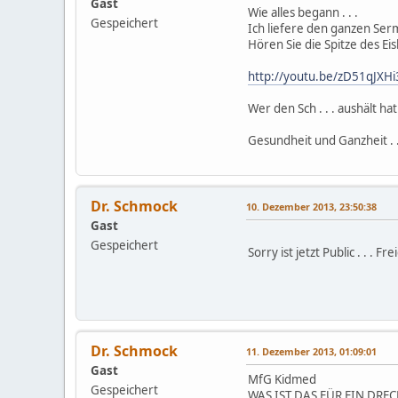
Gast
Wie alles begann . . .
Gespeichert
Ich liefere den ganzen Ser
Hören Sie die Spitze des Ei
http://youtu.be/zD51qJXH
Wer den Sch . . . aushält h
Gesundheit und Ganzheit . . 
Dr. Schmock
10. Dezember 2013, 23:50:38
Gast
Gespeichert
Sorry ist jetzt Public . . . Fr
Dr. Schmock
11. Dezember 2013, 01:09:01
Gast
MfG Kidmed
Gespeichert
WAS IST DAS FÜR EIN DREC