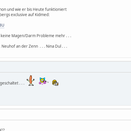
mon und wie er bis Heute funktioniert
sbergs exclusive auf Kidmed:
i3U
at keine Magen/Darm Probleme mehr . . .
Neuhof an der Zenn . . . Nina Dul . . .
eigeschaltet . . .
K!?