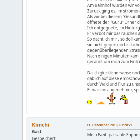
Am Bahnhof wurden wir vo
Zurück ging es, im ströme
Als wir bei diesem "Gesund
öffnete der "Guru" Orner d
Ich entgegnete, im Hinterg
Er verbot mir das rauchen
So dacht ich mir , so doll k
sie nicht gegen ein bischc
gegenüberliegenden Strass
Nach einigen Minuten kam 
gerannt um mich zum Eintri
Da ich glücklicherweise noc
gab ich auf diese emoschow
durch Wald und Flur zu un
Es war ein angenehmer, spez
Kimchi
11. Dezember 2013, 03:20:21
Gast
Mein Fazit: passable Euphe
Gespeichert