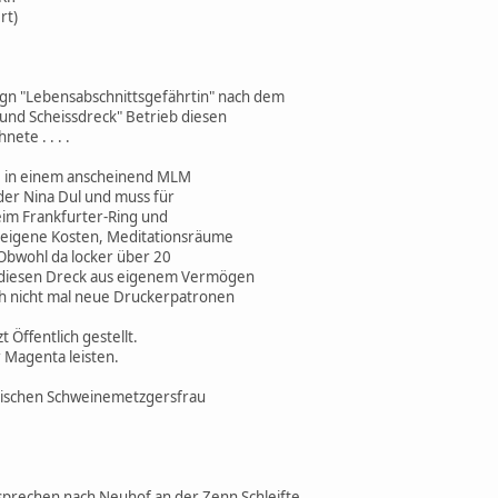
rt)
ogn "Lebensabschnittsgefährtin" nach dem
und Scheissdreck" Betrieb diesen
nete . . . .
ie in einem anscheinend MLM
 der Nina Dul und muss für
eim Frankfurter-Ring und
 eigene Kosten, Meditationsräume
Obwohl da locker über 20
ie diesen Dreck aus eigenem Vermögen
ch nicht mal neue Druckerpatronen
 Öffentlich gestellt.
r Magenta leisten.
lnischen Schweinemetzgersfrau
rsprechen nach Neuhof an der Zenn Schleifte . . .