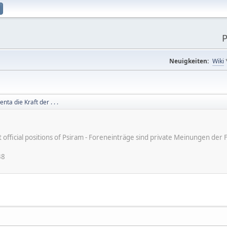
P
Neuigkeiten:
Wiki
nta die Kraft der . . .
ot official positions of Psiram - Foreneinträge sind private Meinungen d
38