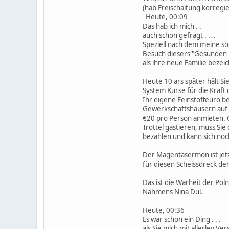
(hab Freischaltung korregie
Heute, 00:09
Das hab ich mich . .
auch schon gefragt . .. .
Speziell nach dem meine s
Besuch diesers "Gesunden 
als ihre neue Familie bezeich
Heute 10 ars später hält S
System Kurse für die Kraft
Ihr eigene Feinstoffeuro b
Gewerkschaftshäusern auf
€20 pro Person anmieten. 
Trottel gastieren, muss S
bezahlen und kann sich no
Der Magentasermon ist jetzt
für diesen Scheissdreck de
Das ist die Warheit der Po
Nahmens Nina Dul.
Heute, 00:36
Es war schon ein Ding . . .
als Sie mich mit allerley Ve