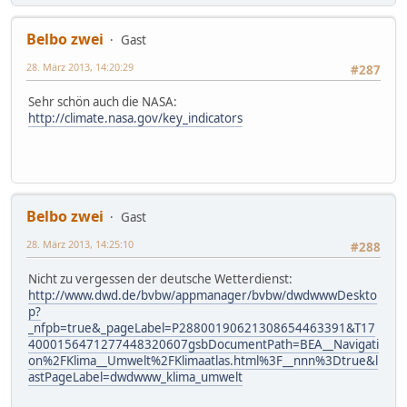
Belbo zwei
Gast
28. März 2013, 14:20:29
#287
Sehr schön auch die NASA:
http://climate.nasa.gov/key_indicators
Belbo zwei
Gast
28. März 2013, 14:25:10
#288
Nicht zu vergessen der deutsche Wetterdienst:
http://www.dwd.de/bvbw/appmanager/bvbw/dwdwwwDeskto
p?
_nfpb=true&_pageLabel=P28800190621308654463391&T17
4000156471277448320607gsbDocumentPath=BEA__Navigati
on%2FKlima__Umwelt%2FKlimaatlas.html%3F__nnn%3Dtrue&l
astPageLabel=dwdwww_klima_umwelt