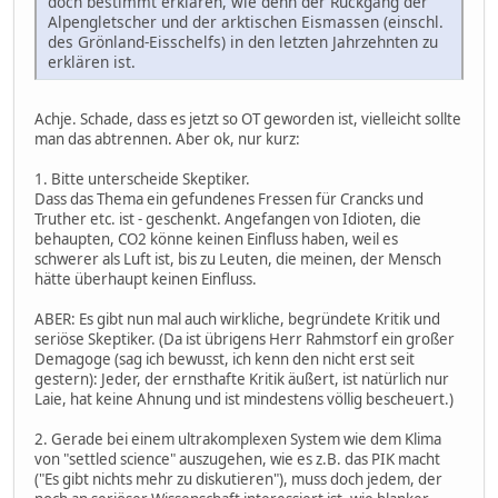
doch bestimmt erklären, wie denn der Rückgang der
Alpengletscher und der arktischen Eismassen (einschl.
des Grönland-Eisschelfs) in den letzten Jahrzehnten zu
erklären ist.
Achje. Schade, dass es jetzt so OT geworden ist, vielleicht sollte
man das abtrennen. Aber ok, nur kurz:
1. Bitte unterscheide Skeptiker.
Dass das Thema ein gefundenes Fressen für Crancks und
Truther etc. ist - geschenkt. Angefangen von Idioten, die
behaupten, CO2 könne keinen Einfluss haben, weil es
schwerer als Luft ist, bis zu Leuten, die meinen, der Mensch
hätte überhaupt keinen Einfluss.
ABER: Es gibt nun mal auch wirkliche, begründete Kritik und
seriöse Skeptiker. (Da ist übrigens Herr Rahmstorf ein großer
Demagoge (sag ich bewusst, ich kenn den nicht erst seit
gestern): Jeder, der ernsthafte Kritik äußert, ist natürlich nur
Laie, hat keine Ahnung und ist mindestens völlig bescheuert.)
2. Gerade bei einem ultrakomplexen System wie dem Klima
von "settled science" auszugehen, wie es z.B. das PIK macht
("Es gibt nichts mehr zu diskutieren"), muss doch jedem, der