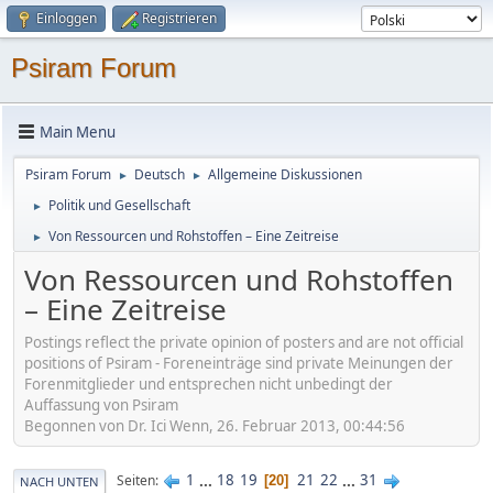
Einloggen
Registrieren
Psiram Forum
Main Menu
Psiram Forum
Deutsch
Allgemeine Diskussionen
►
►
Politik und Gesellschaft
►
Von Ressourcen und Rohstoffen – Eine Zeitreise
►
Von Ressourcen und Rohstoffen
– Eine Zeitreise
Postings reflect the private opinion of posters and are not official
positions of Psiram - Foreneinträge sind private Meinungen der
Forenmitglieder und entsprechen nicht unbedingt der
Auffassung von Psiram
Begonnen von Dr. Ici Wenn, 26. Februar 2013, 00:44:56
1
...
18
19
21
22
...
31
Seiten
20
NACH UNTEN