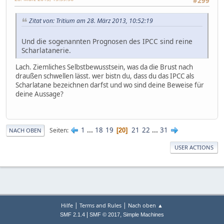
#299
Zitat von: Tritium am 28. März 2013, 10:52:19
Und die sogenannten Prognosen des IPCC sind reine
Scharlatanerie.
Lach. Ziemliches Selbstbewusstsein, was da die Brust nach
draußen schwellen lässt. wer bistn du, dass du das IPCC als
Scharlatane bezeichnen darfst und wo sind deine Beweise für
deine Aussage?
1
...
18
19
21
22
...
31
Seiten
20
NACH OBEN
USER ACTIONS
|
|
Hilfe
Terms and Rules
Nach oben ▲
|
,
SMF 2.1.4
SMF © 2017
Simple Machines