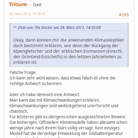
Tritium
Gast
28. März 2013, 15:28:37
#295
Zitat von: The Doctor am 28. März 2013, 14:35:08
Okay, dann können mir die anwesenden Klimaskeptiker
doch bestimmt erklären, wie denn der Rückgang der
Alpengletscher und der arktischen Eismassen (einschl.
des Grönland-Eisschelfs) in den letzten Jahrzehnten zu
erklären ist.
Falsche Frage.
Ich kann sehr wohl wissen, dass etwas falsch ist ohne die
richtige Antwort zu kennen.
Aber ich habe dennoch eine Antwort:
Man kann das mit Klimaschwankungen erklären.
Klimaschwankungen sind weitestgehend unerforscht und
chaotisch.
Für letzteres gibt es übrigens einen ausgezeichneten Beweis:
Die bisherigen 'Offiziellen' Klimamodelle haben allesamt schon
wenige jahre nach ihrem Start völlig versagt. Kein einziges
Modell hat die derzeitige Entwicklung der Globaltemperatur