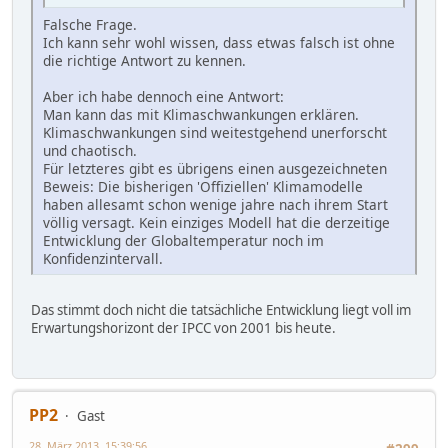
Falsche Frage.
Ich kann sehr wohl wissen, dass etwas falsch ist ohne
die richtige Antwort zu kennen.
Aber ich habe dennoch eine Antwort:
Man kann das mit Klimaschwankungen erklären.
Klimaschwankungen sind weitestgehend unerforscht
und chaotisch.
Für letzteres gibt es übrigens einen ausgezeichneten
Beweis: Die bisherigen 'Offiziellen' Klimamodelle
haben allesamt schon wenige jahre nach ihrem Start
völlig versagt. Kein einziges Modell hat die derzeitige
Entwicklung der Globaltemperatur noch im
Konfidenzintervall.
Das stimmt doch nicht die tatsächliche Entwicklung liegt voll im
Erwartungshorizont der IPCC von 2001 bis heute.
PP2
Gast
28. März 2013, 15:39:56