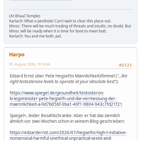
(At Bhaal Temple)
Karlach: What a pesthole! Can't wait to clear this place out.
Minsc: There will be much trading of threats and insults, no doubt. But
Minsc will be ready when it is time for boot to meet butt.
Karlach: You and me both, pal.
Harpo
05. August 2026, 19:14:06
#5121
Edzard Ernst über Pete Hegseths Männlichkeitsfimmel (
"...the
right testosterone levels to operate at your absolute best"
):
https://www.spiegel.de/gesundheit/testosteron-
kriegsminister-pete-hegseth-und-die-vermessung-der-
maennlichkeit-a-9d7b05bf-0ba1-40f1-9804-943c7fd21f21
Spiegel+, leider Bezahlschranke. Aber er hat das ziemlich
ähnlich vor zwei Wochen schon in seinem Blog geschrieben:
https://edzardernst.com/2026/07/hegseths-high-t-initiative-
nonsensical-harmful-unethical-unpractical-sexist-and-