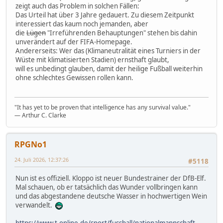
zeigt auch das Problem in solchen Fällen:
Das Urteil hat über 3 Jahre gedauert. Zu diesem Zeitpunkt
interessiert das kaum noch jemanden, aber
die
Lügen
"Irreführenden Behauptungen" stehen bis dahin
unverändert auf der FIFA-Homepage.
Andererseits: Wer das (Klimaneutralität eines Turniers in der
Wüste mit klimatisierten Stadien) ernsthaft glaubt,
will es unbedingt glauben, damit der heilige Fußball weiterhin
ohne schlechtes Gewissen rollen kann.
"It has yet to be proven that intelligence has any survival value."
― Arthur C. Clarke
RPGNo1
24. Juli 2026, 12:37:26
#5118
Nun ist es offiziell. Kloppo ist neuer Bundestrainer der DfB-Elf.
Mal schauen, ob er tatsächlich das Wunder vollbringen kann
und das abgestandene deutsche Wasser in hochwertigen Wein
verwandelt.
https://www.t-online.de/sport/fussball/nationalmannschaft-