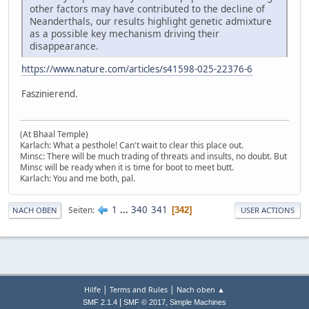
other factors may have contributed to the decline of
Neanderthals, our results highlight genetic admixture
as a possible key mechanism driving their
disappearance.
https://www.nature.com/articles/s41598-025-22376-6
Faszinierend.
(At Bhaal Temple)
Karlach: What a pesthole! Can't wait to clear this place out.
Minsc: There will be much trading of threats and insults, no doubt. But
Minsc will be ready when it is time for boot to meet butt.
Karlach: You and me both, pal.
1
...
340
341
Seiten
342
NACH OBEN
USER ACTIONS
|
|
Hilfe
Terms and Rules
Nach oben ▲
|
,
SMF 2.1.4
SMF © 2017
Simple Machines