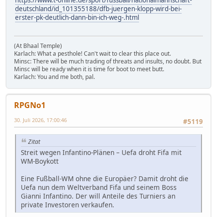
deutschland/id_101355188/dfb-juergen-klopp-wird-bei-
erster-pk-deutlich-dann-bin-ich-weg-.html
(At Bhaal Temple)
Karlach: What a pesthole! Can't wait to clear this place out.
Minsc: There will be much trading of threats and insults, no doubt. But
Minsc will be ready when it is time for boot to meet butt.
Karlach: You and me both, pal.
RPGNo1
30. Juli 2026, 17:00:46
#5119
Zitat
Streit wegen Infantino-Plänen – Uefa droht Fifa mit
WM-Boykott
Eine Fußball-WM ohne die Europäer? Damit droht die
Uefa nun dem Weltverband Fifa und seinem Boss
Gianni Infantino. Der will Anteile des Turniers an
private Investoren verkaufen.