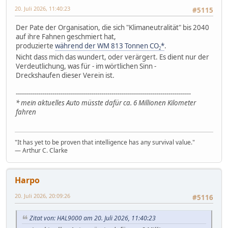
20. Juli 2026, 11:40:23
#5115
Der Pate der Organisation, die sich "Klimaneutralität" bis 2040
auf ihre Fahnen geschmiert hat,
produzierte
während der WM 813 Tonnen CO
*
.
2
Nicht dass mich das wundert, oder verärgert. Es dient nur der
Verdeutlichung, was für - im wörtlichen Sinn -
Dreckshaufen dieser Verein ist.
--------------------------------------------------------------------------------------
* mein aktuelles Auto müsste dafür ca. 6 Millionen Kilometer
fahren
"It has yet to be proven that intelligence has any survival value."
― Arthur C. Clarke
Harpo
20. Juli 2026, 20:09:26
#5116
Zitat von: HAL9000 am 20. Juli 2026, 11:40:23