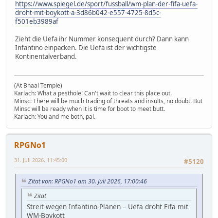
https://www.spiegel.de/sport/fussball/wm-plan-der-fifa-uefa-
droht-mit-boykott-a-3d86b042-e557-4725-8d5c-
f501eb3989af
Zieht die Uefa ihr Nummer konsequent durch? Dann kann
Infantino einpacken. Die Uefa ist der wichtigste
Kontinentalverband.
(At Bhaal Temple)
Karlach: What a pesthole! Can't wait to clear this place out.
Minsc: There will be much trading of threats and insults, no doubt. But
Minsc will be ready when it is time for boot to meet butt.
Karlach: You and me both, pal.
RPGNo1
31. Juli 2026, 11:45:00
#5120
Zitat von: RPGNo1 am 30. Juli 2026, 17:00:46
Zitat
Streit wegen Infantino-Plänen – Uefa droht Fifa mit
WM-Boykott