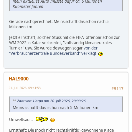
mein aktuelles Auto müsste dafür ca. 6 Millionen
Kilometer fahren
Gerade nachgerechnet: Meins schafft das schon nach 5
Millionen km.
Jetzt ernsthaft, solchen Stuss hat die FIFA offenbar schon zur
WM 2022 in Katar verbreitet, "vollständig klimaneutrales
Turnier" usw. Sie wurde deswegen sogar
von der
"Verbraucherzentrale Bundesverband" verklagt
.
HAL9000
21. Juli 2026, 09:41:53
#5117
Zitat von: Harpo am 20. Juli 2026, 20:09:26
Meins schafft das schon nach 5 Millionen km.
Umweltsau...
Ernsthaft: Die (noch nicht rechtskräftig) gewonnene Klage