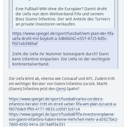
Eine Fußball-WM ohne die Europäer? Damit droht
die Uefa nun dem Weltverband Fifa und seinem
Boss Gianni Infantino. Der will Anteile des Turniers
an private Investoren verkaufen.
https://www.spiegel.de/sport/fussball/wm-plan-der-fifa-
uefa-droht-mit-boykott-a-3d86b042-e557-4725-8d5c-
f501eb3989af
Zieht die Uefa ihr Nummer konsequent durch? Dann
kann Infantino einpacken. Die Uefa ist der wichtigste
Kontinentalverband.
Die Uefa lehnt ab, ebenso wie Concacaf und AFC. Zudem tritt
ein wichtiger Berater von Gianni Infantino zurück. Macht
(Gianni) Infantino jetzt den (
Jens
) Spahn?
https://www.spiegel.de/sport/fussball/carlos-cordeiro-
infantino-berater-tritt-im-streit-ueber-fifa-wm-plan-zurueck-a-
f8070de9-ff99-4171-9833-cc0fd13c61c4
https://www.spiegel.de/sport/fussball/fifa-investorenplaene-
von-gianni-infantino-haben-keine-mehrheit-mehr-a-a5927be2-
7800-4592-941e-2619a9f3e331