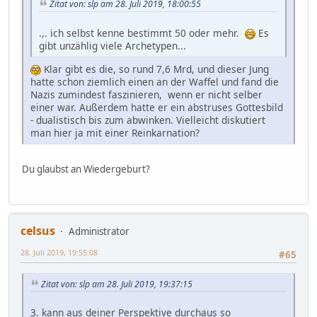
Zitat von: slp am 28. Juli 2019, 18:00:55
.,. ich selbst kenne bestimmt 50 oder mehr.
Es
gibt unzählig viele Archetypen...
Klar gibt es die, so rund 7,6 Mrd, und dieser Jung
hatte schon ziemlich einen an der Waffel und fand die
Nazis zumindest faszinieren, wenn er nicht selber
einer war. Außerdem hatte er ein abstruses Gottesbild
- dualistisch bis zum abwinken. Vielleicht diskutiert
man hier ja mit einer Reinkarnation?
Du glaubst an Wiedergeburt?
celsus
Administrator
28. Juli 2019, 19:55:08
#65
Zitat von: slp am 28. Juli 2019, 19:37:15
3. kann aus deiner Perspektive durchaus so