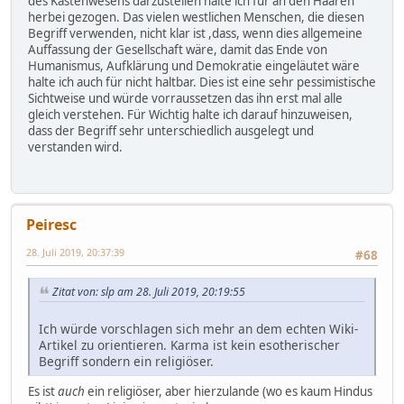
des Kastenwesens darzustellen halte ich für an den Haaren
herbei gezogen. Das vielen westlichen Menschen, die diesen
Begriff verwenden, nicht klar ist ,dass, wenn dies allgemeine
Auffassung der Gesellschaft wäre, damit das Ende von
Humanismus, Aufklärung und Demokratie eingeläutet wäre
halte ich auch für nicht haltbar. Dies ist eine sehr pessimistische
Sichtweise und würde vorraussetzen das ihn erst mal alle
gleich verstehen. Für Wichtig halte ich darauf hinzuweisen,
dass der Begriff sehr unterschiedlich ausgelegt und
verstanden wird.
Peiresc
28. Juli 2019, 20:37:39
#68
Zitat von: slp am 28. Juli 2019, 20:19:55
Ich würde vorschlagen sich mehr an dem echten Wiki-
Artikel zu orientieren. Karma ist kein esotherischer
Begriff sondern ein religiöser.
Es ist
auch
ein religiöser, aber hierzulande (wo es kaum Hindus