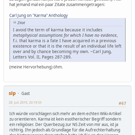
hat jemand mal ein paar Zitate zusammengetragen:
Carl Jung on "Karma" Anthology
Zitat
I avoid the term of karma because it includes
metaphysical assumptions for which I have no evidence
,
f.i. that karma is a fate I have acquired in a previous
existence or that it is the result of an individual life left
over and by chance becoming my own. ~Carl Jung,
Letters Vol. II, Pages 287-289.
(meine Hervorhebung) öhm.
slp
Gast
28. Juli 2019, 20:19:55
#67
Ich würde vorschlagen sich mehr an dem echten Wiki-Artikel
zu orientieren. Karma ist kein esotherischer Begriff sondern
ein religiöser. Der Querbezug zur NS Zeit von mir aus, ist ja
richtrig. Ihn jedoch als Grundlage für die Aufrechterhaltung