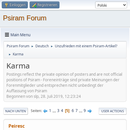
Einloggen
Registrieren
Psiram Forum
Main Menu
Psiram Forum
Deutsch
Unzufrieden mit einem Psiram-Artikel?
►
►
Karma
►
Karma
Postings reflect the private opinion of posters and are not official
positions of Psiram - Foreneinträge sind private Meinungen der
Forenmitglieder und entsprechen nicht unbedingt der
Auffassung von Psiram
Begonnen von slp, 28. Juli 2019, 12:23:24
1
...
3
4
6
7
...
9
Seiten
5
NACH UNTEN
USER ACTIONS
Peiresc