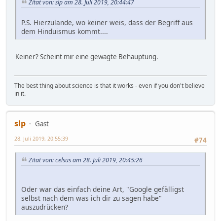
Zitat von: slp am 28. Juli 2019, 20:44:47
P.S. Hierzulande, wo keiner weis, dass der Begriff aus
dem Hinduismus kommt....
Keiner? Scheint mir eine gewagte Behauptung.
The best thing about science is that it works - even if you don't believe
in it.
slp
Gast
28. Juli 2019, 20:55:39
#74
Zitat von: celsus am 28. Juli 2019, 20:45:26
Oder war das einfach deine Art, "Google gefälligst
selbst nach dem was ich dir zu sagen habe"
auszudrücken?