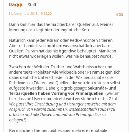
Daggi
Staff
11. November 2018, 19:35:20
#55
Dann kam hier das Thema zitierbarer Quellen auf. Meiner
Meinung nach liegt
hier
der eigentliche Kern.
Natürlich kann jeder Psiram oder Peds-Ansichten zitieren.
Aber es handelt sich nicht um wissenschaftlich zitierbare
Quellen. Psiram hat das nie irgendwo behauptet. Man kann
nicht etwas widerlegen wollen, was nie behauptet wurde.
Zwischen der Welt der Truther und Wahrheitssucher und
andererseits Projekten wie Wikipedia oder Psiram zeigen sich
dabei deutliche Unterschiede: in der Wikipedia gibt es die
Richtlinien zu Zitaten und Quellen, die von den Autoren selbst
aufgestellt werden. Dabei gilt grob gesagt:
Sekundär- und
Tertiärquellen haben Vorrang vor Primärquellen
. (warum
hier das von Usern umgedreht wird verstehe ich nicht. Zitat
Wie passt Ihre Einschätzung und Herangehensweise mit dem
Anspruch von Psiram zusammen, wissenschaftlich sauber zu
arbeiten und alle Thesen anhand von Primärquellen zu
belegen?
)
Bei manchen Themen gibt es aber mehrere reputable