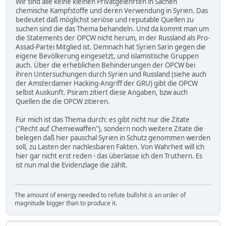
Wir sind alle keine kleinen Privatgelehrten in Sachen
chemische Kampfstoffe und deren Verwendung in Syrien. Das
bedeutet daß möglichst seriöse und reputable Quellen zu
suchen sind die das Thema behandeln. Und da kommt man um
die Statements der OPCW nicht herum, in der Russland als Pro-
Assad-Partei Mitglied ist. Demnach hat Syrien Sarin gegen die
eigene Bevölkerung eingesetzt, und islamistische Gruppen
auch. Über die erheblichen Behinderungen der OPCW bei
ihren Untersuchungen durch Syrien und Russland (siehe auch
der Amsterdamer Hacking-Angriff der GRU) gibt die OPCW
selbst Auskunft. Psiram zitiert diese Angaben, bzw auch
Quellen die die OPCW zitieren.
Für mich ist das Thema durch: es gibt nicht nur die Zitate
("Recht auf Chemiewaffen"), sondern noch weitere Zitate die
belegen daß hier pauschal Syrien in Schutz genommen werden
soll, zu Lasten der nachlesbaren Fakten. Von Wahrheit will ich
hier gar nicht erst reden - das überlasse ich den Truthern. Es
ist nun mal die Evidenzlage die zählt.
The amount of energy needed to refute bullshit is an order of
magnitude bigger than to produce it.