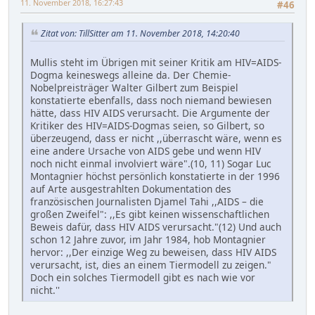
11. November 2018, 16:27:43
#46
Zitat von: TillSitter am 11. November 2018, 14:20:40
Mullis steht im Übrigen mit seiner Kritik am HIV=AIDS-
Dogma keineswegs alleine da. Der Chemie-
Nobelpreisträger Walter Gilbert zum Beispiel
konstatierte ebenfalls, dass noch niemand bewiesen
hätte, dass HIV AIDS verursacht. Die Argumente der
Kritiker des HIV=AIDS-Dogmas seien, so Gilbert, so
überzeugend, dass er nicht ,,überrascht wäre, wenn es
eine andere Ursache von AIDS gebe und wenn HIV
noch nicht einmal involviert wäre".(10, 11) Sogar Luc
Montagnier höchst persönlich konstatierte in der 1996
auf Arte ausgestrahlten Dokumentation des
französischen Journalisten Djamel Tahi ,,AIDS – die
großen Zweifel": ,,Es gibt keinen wissenschaftlichen
Beweis dafür, dass HIV AIDS verursacht."(12) Und auch
schon 12 Jahre zuvor, im Jahr 1984, hob Montagnier
hervor: ,,Der einzige Weg zu beweisen, dass HIV AIDS
verursacht, ist, dies an einem Tiermodell zu zeigen."
Doch ein solches Tiermodell gibt es nach wie vor
nicht.''