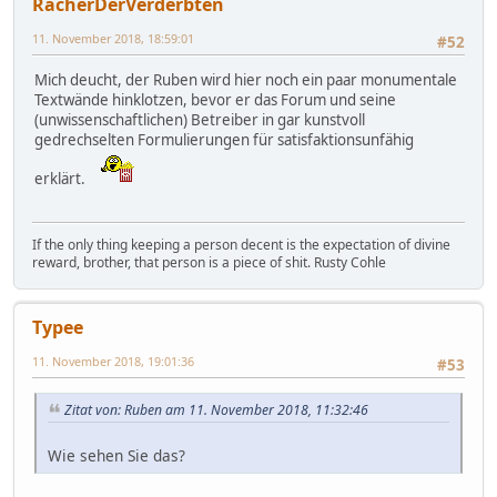
RächerDerVerderbten
11. November 2018, 18:59:01
#52
Mich deucht, der Ruben wird hier noch ein paar monumentale
Textwände hinklotzen, bevor er das Forum und seine
(unwissenschaftlichen) Betreiber in gar kunstvoll
gedrechselten Formulierungen für satisfaktionsunfähig
erklärt.
If the only thing keeping a person decent is the expectation of divine
reward, brother, that person is a piece of shit. Rusty Cohle
Typee
11. November 2018, 19:01:36
#53
Zitat von: Ruben am 11. November 2018, 11:32:46
Wie sehen Sie das?