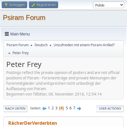
Einloggen
Registrieren
Psiram Forum
Main Menu
Psiram Forum
Deutsch
Unzufrieden mit einem Psiram-Artikel?
►
►
Peter Frey
►
Peter Frey
Postings reflect the private opinion of posters and are not official
positions of Psiram - Foreneinträge sind private Meinungen der
Forenmitglieder und entsprechen nicht unbedingt der
Auffassung von Psiram
Begonnen von TillSitter, 08. November 2018, 12:54:14
1
2
3
5
6
7
Seiten
4
NACH UNTEN
USER ACTIONS
RächerDerVerderbten