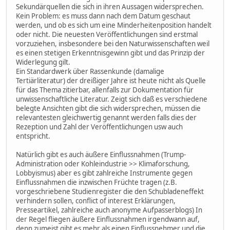
Sekundärquellen die sich in ihren Aussagen widersprechen.
Kein Problem: es muss dann nach dem Datum geschaut
werden, und ob es sich um eine Minderheitenposition handelt
oder nicht. Die neuesten Veröffentlichungen sind erstmal
vorzuziehen, insbesondere bei den Naturwissenschaften weil
es einen stetigen Erkenntnisgewinn gibt und das Prinzip der
Widerlegung gilt.
Ein Standardwerk über Rassenkunde (damalige
Tertiärliteratur) der dreißiger Jahre ist heute nicht als Quelle
für das Thema zitierbar, allenfalls zur Dokumentation für
unwissenschaftliche Literatur. Zeigt sich daß es verschiedene
belegte Ansichten gibt die sich widersprechen, müssen die
relevantesten gleichwertig genannt werden falls dies der
Rezeption und Zahl der Veröffentlichungen usw auch
entspricht.
Natürlich gibt es auch äußere Einflussnahmen (Trump-
Administration oder Kohleindustrie >> Klimaforschung,
Lobbyismus) aber es gibt zahlreiche Instrumente gegen
Einflussnahmen die inzwischen Früchte tragen (z.B.
vorgeschriebene Studienregister die den Schubladeneffekt
verhindern sollen, conflict of interest Erklärungen,
Presseartikel, zahlreiche auch anonyme Aufpasserblogs) In
der Regel fliegen äußere Einflussnahmen irgendwann auf,
denn zumeist gibt es mehr als einen Einflussnehmer und die