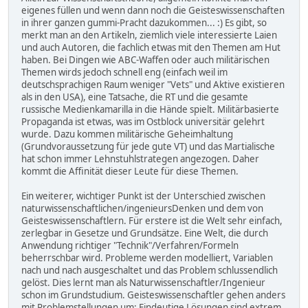
eigenes füllen und wenn dann noch die Geisteswissenschaften
in ihrer ganzen gummi-Pracht dazukommen... :) Es gibt, so
merkt man an den Artikeln, ziemlich viele interessierte Laien
und auch Autoren, die fachlich etwas mit den Themen am Hut
haben. Bei Dingen wie ABC-Waffen oder auch militärischen
Themen wirds jedoch schnell eng (einfach weil im
deutschsprachigen Raum weniger "Vets" und Aktive existieren
als in den USA), eine Tatsache, die RT und die gesamte
russische Medienkamarilla in die Hände spielt. Militärbasierte
Propaganda ist etwas, was im Ostblock universitär gelehrt
wurde. Dazu kommen militärische Geheimhaltung
(Grundvoraussetzung für jede gute VT) und das Martialische
hat schon immer Lehnstuhlstrategen angezogen. Daher
kommt die Affinität dieser Leute für diese Themen.
Ein weiterer, wichtiger Punkt ist der Unterschied zwischen
naturwissenschaftlichen/ingenieursDenken und dem von
Geisteswissenschaftlern. Für erstere ist die Welt sehr einfach,
zerlegbar in Gesetze und Grundsätze. Eine Welt, die durch
Anwendung richtiger "Technik"/Verfahren/Formeln
beherrschbar wird. Probleme werden modelliert, Variablen
nach und nach ausgeschaltet und das Problem schlussendlich
gelöst. Dies lernt man als Naturwissenschaftler/Ingenieur
schon im Grundstudium. Geisteswissenschaftler gehen anders
mit Problemstellungen um: Eindeutige Lösungen sind extrem