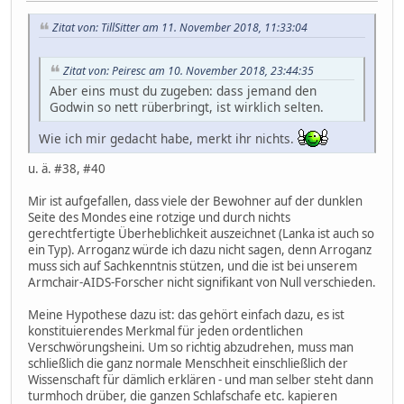
Zitat von: TillSitter am 11. November 2018, 11:33:04
Zitat von: Peiresc am 10. November 2018, 23:44:35
Aber eins must du zugeben: dass jemand den
Godwin so nett rüberbringt, ist wirklich selten.
Wie ich mir gedacht habe, merkt ihr nichts.
u. ä. #38, #40
Mir ist aufgefallen, dass viele der Bewohner auf der dunklen
Seite des Mondes eine rotzige und durch nichts
gerechtfertigte Überheblichkeit auszeichnet (Lanka ist auch so
ein Typ). Arroganz würde ich dazu nicht sagen, denn Arroganz
muss sich auf Sachkenntnis stützen, und die ist bei unserem
Armchair-AIDS-Forscher nicht signifikant von Null verschieden.
Meine Hypothese dazu ist: das gehört einfach dazu, es ist
konstituierendes Merkmal für jeden ordentlichen
Verschwörungsheini. Um so richtig abzudrehen, muss man
schließlich die ganz normale Menschheit einschließlich der
Wissenschaft für dämlich erklären - und man selber steht dann
turmhoch drüber, die ganzen Schlafschafe etc. kapieren