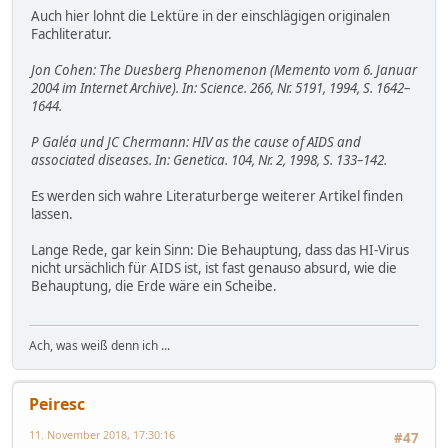
Auch hier lohnt die Lektüre in der einschlägigen originalen
Fachliteratur.
Jon Cohen: The Duesberg Phenomenon (Memento vom 6. Januar
2004 im Internet Archive). In: Science. 266, Nr. 5191, 1994, S. 1642–
1644.
P Galéa und JC Chermann: HIV as the cause of AIDS and
associated diseases. In: Genetica. 104, Nr. 2, 1998, S. 133–142.
Es werden sich wahre Literaturberge weiterer Artikel finden
lassen.
Lange Rede, gar kein Sinn: Die Behauptung, dass das HI-Virus
nicht ursächlich für AIDS ist, ist fast genauso absurd, wie die
Behauptung, die Erde wäre ein Scheibe.
Ach, was weiß denn ich ...
Peiresc
11. November 2018, 17:30:16
#47