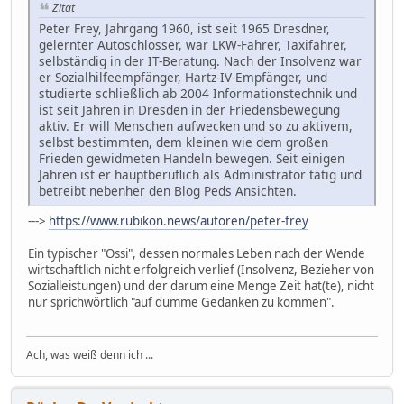
Zitat
Peter Frey, Jahrgang 1960, ist seit 1965 Dresdner,
gelernter Autoschlosser, war LKW-Fahrer, Taxifahrer,
selbständig in der IT-Beratung. Nach der Insolvenz war
er Sozialhilfeempfänger, Hartz-IV-Empfänger, und
studierte schließlich ab 2004 Informationstechnik und
ist seit Jahren in Dresden in der Friedensbewegung
aktiv. Er will Menschen aufwecken und so zu aktivem,
selbst bestimmten, dem kleinen wie dem großen
Frieden gewidmeten Handeln bewegen. Seit einigen
Jahren ist er hauptberuflich als Administrator tätig und
betreibt nebenher den Blog Peds Ansichten.
--->
https://www.rubikon.news/autoren/peter-frey
Ein typischer "Ossi", dessen normales Leben nach der Wende
wirtschaftlich nicht erfolgreich verlief (Insolvenz, Bezieher von
Sozialleistungen) und der darum eine Menge Zeit hat(te), nicht
nur sprichwörtlich "auf dumme Gedanken zu kommen".
Ach, was weiß denn ich ...