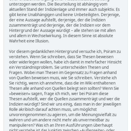
unterzogen werden. Die Beurteilung ist abhängig vom
aktuellen Stand der Indizienlage und immer auch subjektiv. Es
gibt keine Unabhängigen und keine Unbeteiligten. Derjenige,
der eine Aussage aufstellt, derjenige, der die Indizien
zusammenträgt und derjenige, der die Indizien vor dem
Hintergrund der Aussage würdigt – alle stehen sie mit allen
und allem in Wechselwirkung. In diesem Sinne ist absolute
Wahrheit eine Illusion.
Vor diesem gedanklichen Hintergrund versuche ich, Psiram zu
verstehen. Wenn Sie schreiben, dass Sie Thesen beweisen
oder widerlegen wollen, habe ich damit in mehrfacher Hinsicht
ein Verständnisproblem. Sie unterscheiden Thesen und
Fragen. Wobei man Thesen im Gegensatz zu Fragen anhand
von Quellen beweisen muss, wie Sie schreiben. Verstehe ich
Sie richtig, wenn ich annehme, dass die im Wiki enthaltenen
Thesen alle anhand von Quellen belegt sein sollten? Wenn Sie
»beweisen« sagen, frage ich mich, wer bei Psiram diese
Thesen aufstellt, wer die Quellen zusammenträgt und wer die
Indizien würdigt? Sind wir uns einig, dass man in der jeweiligen
Rolle akribisch darauf achten muss, um möglichst
unvoreingenommen zu agieren, um die Meinungsvielfalt zu
wahren und um andere nicht mehr als unvermeidbar zu
manipulieren? Was ich an Ihren Ausführungen überhaupt
nicht verstehe ist das Junktim zwischen »Außenseiter- oder