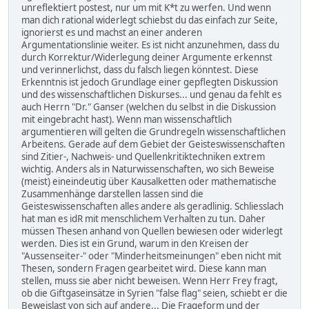
unreflektiert postest, nur um mit K*t zu werfen. Und wenn
man dich rational widerlegt schiebst du das einfach zur Seite,
ignorierst es und machst an einer anderen
Argumentationslinie weiter. Es ist nicht anzunehmen, dass du
durch Korrektur/Widerlegung deiner Argumente erkennst
und verinnerlichst, dass du falsch liegen könntest. Diese
Erkenntnis ist jedoch Grundlage einer gepflegten Diskussion
und des wissenschaftlichen Diskurses... und genau da fehlt es
auch Herrn "Dr." Ganser (welchen du selbst in die Diskussion
mit eingebracht hast). Wenn man wissenschaftlich
argumentieren will gelten die Grundregeln wissenschaftlichen
Arbeitens. Gerade auf dem Gebiet der Geisteswissenschaften
sind Zitier-, Nachweis- und Quellenkritiktechniken extrem
wichtig. Anders als in Naturwissenschaften, wo sich Beweise
(meist) eineindeutig über Kausalketten oder mathematische
Zusammenhänge darstellen lassen sind die
Geisteswissenschaften alles andere als geradlinig. Schliesslach
hat man es idR mit menschlichem Verhalten zu tun. Daher
müssen Thesen anhand von Quellen bewiesen oder widerlegt
werden. Dies ist ein Grund, warum in den Kreisen der
"Aussenseiter-" oder "Minderheitsmeinungen" eben nicht mit
Thesen, sondern Fragen gearbeitet wird. Diese kann man
stellen, muss sie aber nicht beweisen. Wenn Herr Frey fragt,
ob die Giftgaseinsätze in Syrien "false flag" seien, schiebt er die
Beweislast von sich auf andere... Die Frageform und der