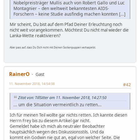
Nobelpreisträger Mullis auch von Robert Gallo und Luc
Montagnier – den weltweit bekanntesten AIDS-
Forschern – keine Studie ausfindig machen konnten [...]
Mir scheint, Du bist auf dem Pfad Deiner Erleuchtung noch
nicht weit vorangekommen. Möchtest Du nicht mal wieder die
Lanka-Wette reaktivieren?
Aber pass auf, dass Du Dich nicht mit Deinen Sockenpuppen verhaspelst.
RainerO
Gast
11. November 2018, 14:54:38
#42
Zitat von: TillSitter am 11. November 2018, 14:27:50
... um die Situation vermeintlich zu retten...
Ich für meinen Teil wollte gar nichts retten. Ich kannte diesen
Herrn Frey bis zu diesem Artikel gar nicht.
Gemeldet habe ich mich als neutraler Beobachter
hauptsächlich wegen des Diskussionsstils. Und da
kommt ein Godwin nie gut an, egal von welcher Seite. Die