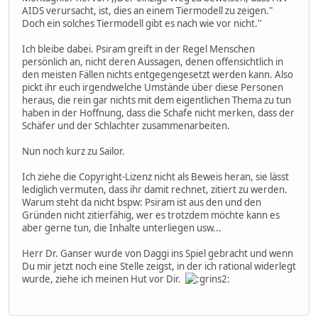
AIDS verursacht, ist, dies an einem Tiermodell zu zeigen."
Doch ein solches Tiermodell gibt es nach wie vor nicht.''
Ich bleibe dabei. Psiram greift in der Regel Menschen
persönlich an, nicht deren Aussagen, denen offensichtlich in
den meisten Fällen nichts entgegengesetzt werden kann. Also
pickt ihr euch irgendwelche Umstände über diese Personen
heraus, die rein gar nichts mit dem eigentlichen Thema zu tun
haben in der Hoffnung, dass die Schafe nicht merken, dass der
Schäfer und der Schlachter zusammenarbeiten.
Nun noch kurz zu Sailor.
Ich ziehe die Copyright-Lizenz nicht als Beweis heran, sie lässt
lediglich vermuten, dass ihr damit rechnet, zitiert zu werden.
Warum steht da nicht bspw: Psiram ist aus den und den
Gründen nicht zitierfähig, wer es trotzdem möchte kann es
aber gerne tun, die Inhalte unterliegen usw...
Herr Dr. Ganser wurde von Daggi ins Spiel gebracht und wenn
Du mir jetzt noch eine Stelle zeigst, in der ich rational widerlegt
wurde, ziehe ich meinen Hut vor Dir.