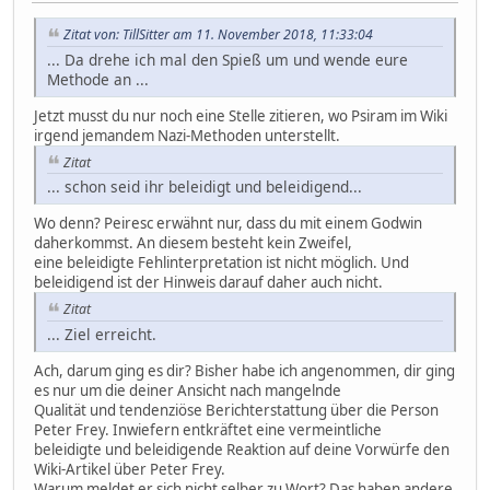
Zitat von: TillSitter am 11. November 2018, 11:33:04
... Da drehe ich mal den Spieß um und wende eure
Methode an ...
Jetzt musst du nur noch eine Stelle zitieren, wo Psiram im Wiki
irgend jemandem Nazi-Methoden unterstellt.
Zitat
... schon seid ihr beleidigt und beleidigend...
Wo denn? Peiresc erwähnt nur, dass du mit einem Godwin
daherkommst. An diesem besteht kein Zweifel,
eine beleidigte Fehlinterpretation ist nicht möglich. Und
beleidigend ist der Hinweis darauf daher auch nicht.
Zitat
... Ziel erreicht.
Ach, darum ging es dir? Bisher habe ich angenommen, dir ging
es nur um die deiner Ansicht nach mangelnde
Qualität und tendenziöse Berichterstattung über die Person
Peter Frey. Inwiefern entkräftet eine vermeintliche
beleidigte und beleidigende Reaktion auf deine Vorwürfe den
Wiki-Artikel über Peter Frey.
Warum meldet er sich nicht selber zu Wort? Das haben andere