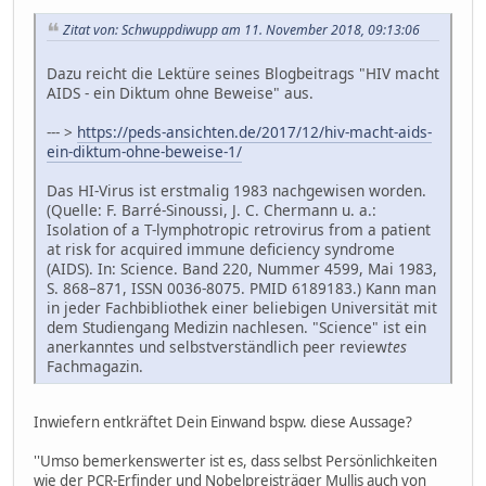
Zitat von: Schwuppdiwupp am 11. November 2018, 09:13:06
Dazu reicht die Lektüre seines Blogbeitrags "HIV macht
AIDS - ein Diktum ohne Beweise" aus.
--- >
https://peds-ansichten.de/2017/12/hiv-macht-aids-
ein-diktum-ohne-beweise-1/
Das HI-Virus ist erstmalig 1983 nachgewisen worden.
(Quelle: F. Barré-Sinoussi, J. C. Chermann u. a.:
Isolation of a T-lymphotropic retrovirus from a patient
at risk for acquired immune deficiency syndrome
(AIDS). In: Science. Band 220, Nummer 4599, Mai 1983,
S. 868–871, ISSN 0036-8075. PMID 6189183.) Kann man
in jeder Fachbibliothek einer beliebigen Universität mit
dem Studiengang Medizin nachlesen. "Science" ist ein
anerkanntes und selbstverständlich peer review
tes
Fachmagazin.
Inwiefern entkräftet Dein Einwand bspw. diese Aussage?
''Umso bemerkenswerter ist es, dass selbst Persönlichkeiten
wie der PCR-Erfinder und Nobelpreisträger Mullis auch von