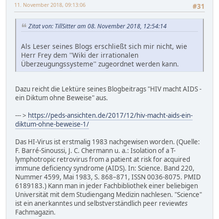
11. November 2018, 09:13:06
#31
Zitat von: TillSitter am 08. November 2018, 12:54:14
Als Leser seines Blogs erschließt sich mir nicht, wie
Herr Frey dem ''Wiki der irrationalen
Überzeugungssysteme'' zugeordnet werden kann.
Dazu reicht die Lektüre seines Blogbeitrags "HIV macht AIDS -
ein Diktum ohne Beweise" aus.
--- >
https://peds-ansichten.de/2017/12/hiv-macht-aids-ein-
diktum-ohne-beweise-1/
Das HI-Virus ist erstmalig 1983 nachgewisen worden. (Quelle:
F. Barré-Sinoussi, J. C. Chermann u. a.: Isolation of a T-
lymphotropic retrovirus from a patient at risk for acquired
immune deficiency syndrome (AIDS). In: Science. Band 220,
Nummer 4599, Mai 1983, S. 868–871, ISSN 0036-8075. PMID
6189183.) Kann man in jeder Fachbibliothek einer beliebigen
Universität mit dem Studiengang Medizin nachlesen. "Science"
ist ein anerkanntes und selbstverständlich peer review
tes
Fachmagazin.