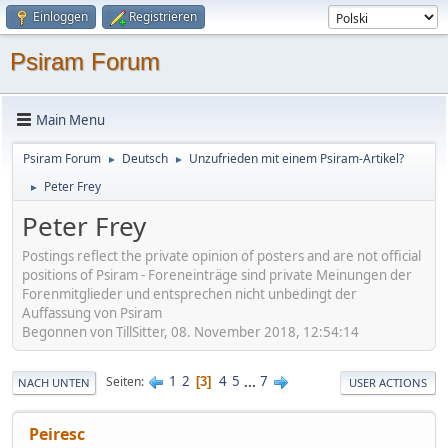
Einloggen
Registrieren
Psiram Forum
Main Menu
Psiram Forum
Deutsch
Unzufrieden mit einem Psiram-Artikel?
►
►
Peter Frey
►
Peter Frey
Postings reflect the private opinion of posters and are not official
positions of Psiram - Foreneinträge sind private Meinungen der
Forenmitglieder und entsprechen nicht unbedingt der
Auffassung von Psiram
Begonnen von TillSitter, 08. November 2018, 12:54:14
1
2
4
5
...
7
Seiten
3
NACH UNTEN
USER ACTIONS
Peiresc