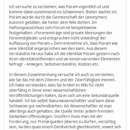
Ich versuche zu verstehen, was Psiram eigentlich ist und
komme dabei zunehmend ins Schwimmen. Bisher dachte ich,
Psiram würde durch die Gemeinschaft der (anonymen)
Autoren gebildet, die hinter dem Wiki stehen. Im
Haftungsausschluss zum Forum ist beispielsweise
festgehalten: »Foreneinträge sind private Meinungen der
Forenmitglieder und entsprechen nicht unbedingt der
Auffassung von Psiram.« Dem entnehme ich, dass Psiram wie
eine Identität angesprochen werden kann. Aus diesem
Verständnis heraus habe ich die Identität Psiram gestern nach
ihren identitätsstiftenden und sie konstruierenden Elementen
befragt – Anliegen, Selbstverständnis, Kodizes etc.
In diesem Zusammenhang versuche ich auch zu verstehen,
wie Sie das mit dem Zitieren und der Zitierfähigkeit meinen.
Ich habe verstanden, dass Sie Artikel im Wiki für nicht
zitierfähig in Sinne einer wissenschaftlichen
Veröffentlichungen halten, da es sich um eine Sekundärquelle
handelt. Ich bin selbst Naturwissenschaftler und kann diese
Sichtweise gut nachvollziehen. Als Wissenschaftler ist man
allerdings auch gehalten, die Quelle hinter jedem fremden
Gedanken offenzulegen. Insofern muss man mit der
Forderung, nur Primärquellen zitieren zu dürfen, vorsichtig
sein, da dies quasi einem Denkverbot gleichkommt, soweit sich