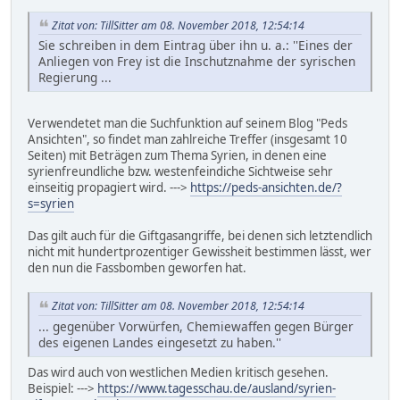
Zitat von: TillSitter am 08. November 2018, 12:54:14
Sie schreiben in dem Eintrag über ihn u. a.: ''Eines der
Anliegen von Frey ist die Inschutznahme der syrischen
Regierung ...
Verwendetet man die Suchfunktion auf seinem Blog "Peds
Ansichten", so findet man zahlreiche Treffer (insgesamt 10
Seiten) mit Beträgen zum Thema Syrien, in denen eine
syrienfreundliche bzw. westenfeindiche Sichtweise sehr
einseitig propagiert wird. --->
https://peds-ansichten.de/?
s=syrien
Das gilt auch für die Giftgasangriffe, bei denen sich letztendlich
nicht mit hundertprozentiger Gewissheit bestimmen lässt, wer
den nun die Fassbomben geworfen hat.
Zitat von: TillSitter am 08. November 2018, 12:54:14
... gegenüber Vorwürfen, Chemiewaffen gegen Bürger
des eigenen Landes eingesetzt zu haben.''
Das wird auch von westlichen Medien kritisch gesehen.
Beispiel: --->
https://www.tagesschau.de/ausland/syrien-