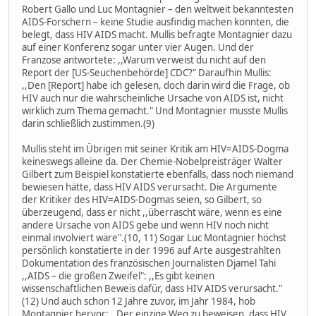
Robert Gallo und Luc Montagnier – den weltweit bekanntesten
AIDS-Forschern – keine Studie ausfindig machen konnten, die
belegt, dass HIV AIDS macht. Mullis befragte Montagnier dazu
auf einer Konferenz sogar unter vier Augen. Und der
Franzose antwortete: ,,Warum verweist du nicht auf den
Report der [US-Seuchenbehörde] CDC?" Daraufhin Mullis:
,,Den [Report] habe ich gelesen, doch darin wird die Frage, ob
HIV auch nur die wahrscheinliche Ursache von AIDS ist, nicht
wirklich zum Thema gemacht." Und Montagnier musste Mullis
darin schließlich zustimmen.(9)
Mullis steht im Übrigen mit seiner Kritik am HIV=AIDS-Dogma
keineswegs alleine da. Der Chemie-Nobelpreisträger Walter
Gilbert zum Beispiel konstatierte ebenfalls, dass noch niemand
bewiesen hätte, dass HIV AIDS verursacht. Die Argumente
der Kritiker des HIV=AIDS-Dogmas seien, so Gilbert, so
überzeugend, dass er nicht ,,überrascht wäre, wenn es eine
andere Ursache von AIDS gebe und wenn HIV noch nicht
einmal involviert wäre".(10, 11) Sogar Luc Montagnier höchst
persönlich konstatierte in der 1996 auf Arte ausgestrahlten
Dokumentation des französischen Journalisten Djamel Tahi
,,AIDS – die großen Zweifel": ,,Es gibt keinen
wissenschaftlichen Beweis dafür, dass HIV AIDS verursacht."
(12) Und auch schon 12 Jahre zuvor, im Jahr 1984, hob
Montagnier hervor: ,,Der einzige Weg zu beweisen, dass HIV