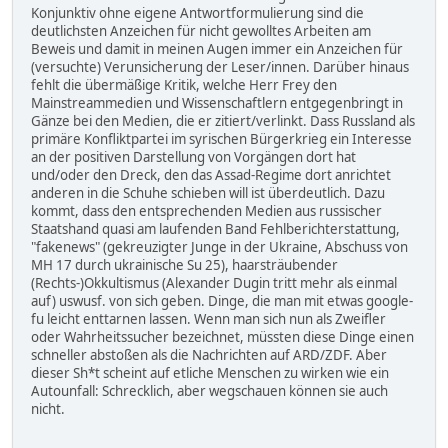
Konjunktiv ohne eigene Antwortformulierung sind die
deutlichsten Anzeichen für nicht gewolltes Arbeiten am
Beweis und damit in meinen Augen immer ein Anzeichen für
(versuchte) Verunsicherung der Leser/innen. Darüber hinaus
fehlt die übermäßige Kritik, welche Herr Frey den
Mainstreammedien und Wissenschaftlern entgegenbringt in
Gänze bei den Medien, die er zitiert/verlinkt. Dass Russland als
primäre Konfliktpartei im syrischen Bürgerkrieg ein Interesse
an der positiven Darstellung von Vorgängen dort hat
und/oder den Dreck, den das Assad-Regime dort anrichtet
anderen in die Schuhe schieben will ist überdeutlich. Dazu
kommt, dass den entsprechenden Medien aus russischer
Staatshand quasi am laufenden Band Fehlberichterstattung,
"fakenews" (gekreuzigter Junge in der Ukraine, Abschuss von
MH 17 durch ukrainische Su 25), haarsträubender
(Rechts-)Okkultismus (Alexander Dugin tritt mehr als einmal
auf) uswusf. von sich geben. Dinge, die man mit etwas google-
fu leicht enttarnen lassen. Wenn man sich nun als Zweifler
oder Wahrheitssucher bezeichnet, müssten diese Dinge einen
schneller abstoßen als die Nachrichten auf ARD/ZDF. Aber
dieser Sh*t scheint auf etliche Menschen zu wirken wie ein
Autounfall: Schrecklich, aber wegschauen können sie auch
nicht.