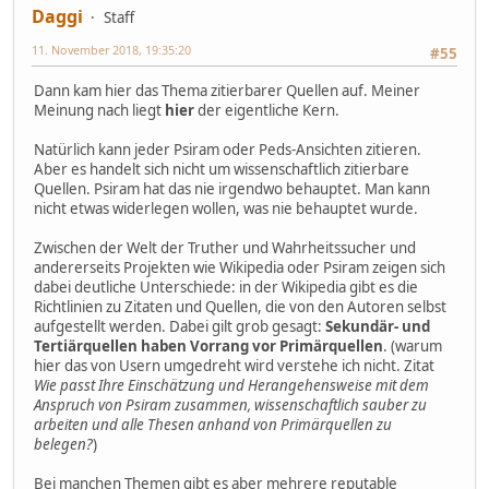
Daggi
Staff
11. November 2018, 19:35:20
#55
Dann kam hier das Thema zitierbarer Quellen auf. Meiner
Meinung nach liegt
hier
der eigentliche Kern.
Natürlich kann jeder Psiram oder Peds-Ansichten zitieren.
Aber es handelt sich nicht um wissenschaftlich zitierbare
Quellen. Psiram hat das nie irgendwo behauptet. Man kann
nicht etwas widerlegen wollen, was nie behauptet wurde.
Zwischen der Welt der Truther und Wahrheitssucher und
andererseits Projekten wie Wikipedia oder Psiram zeigen sich
dabei deutliche Unterschiede: in der Wikipedia gibt es die
Richtlinien zu Zitaten und Quellen, die von den Autoren selbst
aufgestellt werden. Dabei gilt grob gesagt:
Sekundär- und
Tertiärquellen haben Vorrang vor Primärquellen
. (warum
hier das von Usern umgedreht wird verstehe ich nicht. Zitat
Wie passt Ihre Einschätzung und Herangehensweise mit dem
Anspruch von Psiram zusammen, wissenschaftlich sauber zu
arbeiten und alle Thesen anhand von Primärquellen zu
belegen?
)
Bei manchen Themen gibt es aber mehrere reputable