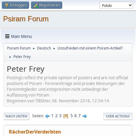
Einloggen
Registrieren
Psiram Forum
Main Menu
Psiram Forum
Deutsch
Unzufrieden mit einem Psiram-Artikel?
►
►
Peter Frey
►
Peter Frey
Postings reflect the private opinion of posters and are not official
positions of Psiram - Foreneinträge sind private Meinungen der
Forenmitglieder und entsprechen nicht unbedingt der
Auffassung von Psiram
Begonnen von TillSitter, 08. November 2018, 12:54:14
1
2
3
5
6
7
Seiten
4
NACH UNTEN
USER ACTIONS
RächerDerVerderbten