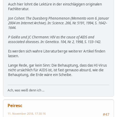
Auch hier lohnt die Lektüre in der einschlägigen originalen
Fachliteratur.
Jon Cohen: The Duesberg Phenomenon (Memento vom 6. Januar
2004 im Internet Archive). In: Science. 266, Nr. 5191, 1994, S. 1642–
1644.
P Galéa und JC Chermann: HIV as the cause of AIDS and
associated diseases. In: Genetica. 104, Nr. 2, 1998, S. 133–142.
Es werden sich wahre Literaturberge weiterer Artikel finden
lassen.
Lange Rede, gar kein Sinn: Die Behauptung, dass das HI-Virus
nicht ursächlich für AIDS ist, ist fast genauso absurd, wie die
Behauptung, die Erde wäre ein Scheibe.
Ach, was weiß denn ich ...
Peiresc
11. November 2018, 17:30:16
#47