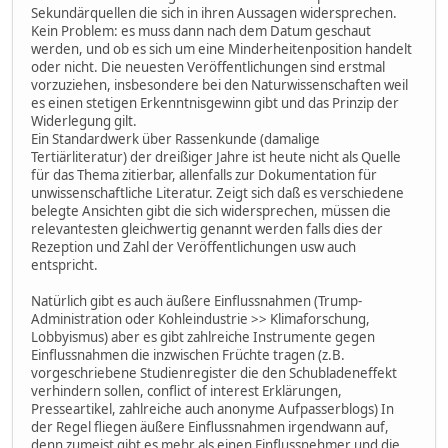
Sekundärquellen die sich in ihren Aussagen widersprechen.
Kein Problem: es muss dann nach dem Datum geschaut
werden, und ob es sich um eine Minderheitenposition handelt
oder nicht. Die neuesten Veröffentlichungen sind erstmal
vorzuziehen, insbesondere bei den Naturwissenschaften weil
es einen stetigen Erkenntnisgewinn gibt und das Prinzip der
Widerlegung gilt.
Ein Standardwerk über Rassenkunde (damalige
Tertiärliteratur) der dreißiger Jahre ist heute nicht als Quelle
für das Thema zitierbar, allenfalls zur Dokumentation für
unwissenschaftliche Literatur. Zeigt sich daß es verschiedene
belegte Ansichten gibt die sich widersprechen, müssen die
relevantesten gleichwertig genannt werden falls dies der
Rezeption und Zahl der Veröffentlichungen usw auch
entspricht.
Natürlich gibt es auch äußere Einflussnahmen (Trump-
Administration oder Kohleindustrie >> Klimaforschung,
Lobbyismus) aber es gibt zahlreiche Instrumente gegen
Einflussnahmen die inzwischen Früchte tragen (z.B.
vorgeschriebene Studienregister die den Schubladeneffekt
verhindern sollen, conflict of interest Erklärungen,
Presseartikel, zahlreiche auch anonyme Aufpasserblogs) In
der Regel fliegen äußere Einflussnahmen irgendwann auf,
denn zumeist gibt es mehr als einen Einflussnehmer und die