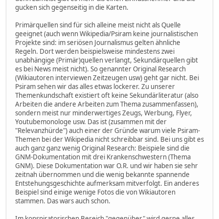
gucken sich gegenseitig in die Karten.
Primärquellen sind für sich alleine meist nicht als Quelle
geeignet (auch wenn Wikipedia/Psiram keine journalistischen
Projekte sind: im seriösen Journalismus gelten ähnliche
Regeln. Dort werden beispielsweise mindestens zwei
unabhängige (Primär)quellen verlangt, Sekundärquellen gibt
es bei News meist nicht). So genannter Original Research
(Wikiautoren interviewen Zeitzeugen usw) geht gar nicht. Bei
Psiram sehen wir das alles etwas lockerer. Zu unserer
Themenkundschaft existiert oft keine Sekundärliteratur (also
Arbeiten die andere Arbeiten zum Thema zusammenfassen),
sondern meist nur minderwertiges Zeugs, Werbung, Flyer,
Youtubemonologe usw. Das ist (zusammen mit der
"Relevanzhürde") auch einer der Gründe warum viele Psiram-
Themen bei der Wikipedia nicht schreibbar sind. Bei uns gibt es
auch ganz ganz wenig Original Research: Beispiele sind die
GNM-Dokumentation mit drei Krankenschwestern (Thema
GNM). Diese Dokumentation war O.R. und wir haben sie sehr
zeitnah übernommen und die wenig bekannte spannende
Entstehungsgeschichte aufmerksam mitverfolgt. Ein anderes
Beispiel sind einige wenige Fotos die von Wikiautoren
stammen. Das wars auch schon.
Im konspiratorischen Bereich "gegenüber" wird gerne alles