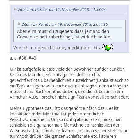
Zitat von: TillSitter am 11. November 2018, 11:33:04
Zitat von: Peiresc am 10. November 2018, 23:44:35
Aber eins must du zugeben: dass jemand den
Godwin so nett rüberbringt, ist wirklich selten.
Wie ich mir gedacht habe, merkt ihr nichts.
u. ä. #38, #40
Mir ist aufgefallen, dass viele der Bewohner auf der dunklen
Seite des Mondes eine rotzige und durch nichts
gerechtfertigte Überheblichkeit auszeichnet (Lanka ist auch so
ein Typ). Arroganz würde ich dazu nicht sagen, denn Arroganz
muss sich auf Sachkenntnis stützen, und die ist bei unserem
Armchair-AIDS-Forscher nicht signifikant von Null verschieden.
Meine Hypothese dazu ist: das gehört einfach dazu, es ist
konstituierendes Merkmal für jeden ordentlichen
Verschwörungsheini. Um so richtig abzudrehen, muss man
schließlich die ganz normale Menschheit einschließlich der
Wissenschaft für dämlich erklären - und man selber steht dann
turmhoch drüber, die ganzen Schlafschafe etc. kapieren