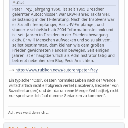
Zitat
Peter Frey, Jahrgang 1960, ist seit 1965 Dresdner,
gelernter Autoschlosser, war LKW-Fahrer, Taxifahrer,
selbständig in der IT-Beratung. Nach der Insolvenz war
er Sozialhilfeempfänger, Hartz-IV-Empfänger, und
studierte schließlich ab 2004 Informationstechnik und
ist seit Jahren in Dresden in der Friedensbewegung
aktiv. Er will Menschen aufwecken und so zu aktivem,
selbst bestimmten, dem kleinen wie dem großen
Frieden gewidmeten Handeln bewegen. Seit einigen
Jahren ist er hauptberuflich als Administrator tätig und
betreibt nebenher den Blog Peds Ansichten.
--->
https://www.rubikon.news/autoren/peter-frey
Ein typischer "Ossi", dessen normales Leben nach der Wende
wirtschaftlich nicht erfolgreich verlief (Insolvenz, Bezieher von
Sozialleistungen) und der darum eine Menge Zeit hat(te), nicht
nur sprichwörtlich "auf dumme Gedanken zu kommen".
Ach, was weiß denn ich ...