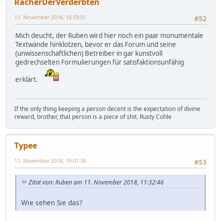
RächerDerVerderbten
11. November 2018, 18:59:01
#52
Mich deucht, der Ruben wird hier noch ein paar monumentale
Textwände hinklotzen, bevor er das Forum und seine
(unwissenschaftlichen) Betreiber in gar kunstvoll
gedrechselten Formulierungen für satisfaktionsunfähig
erklärt.
If the only thing keeping a person decent is the expectation of divine
reward, brother, that person is a piece of shit. Rusty Cohle
Typee
11. November 2018, 19:01:36
#53
Zitat von: Ruben am 11. November 2018, 11:32:46
Wie sehen Sie das?