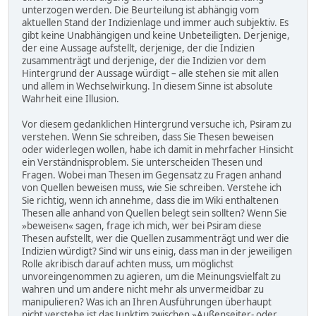
unterzogen werden. Die Beurteilung ist abhängig vom
aktuellen Stand der Indizienlage und immer auch subjektiv. Es
gibt keine Unabhängigen und keine Unbeteiligten. Derjenige,
der eine Aussage aufstellt, derjenige, der die Indizien
zusammenträgt und derjenige, der die Indizien vor dem
Hintergrund der Aussage würdigt – alle stehen sie mit allen
und allem in Wechselwirkung. In diesem Sinne ist absolute
Wahrheit eine Illusion.
Vor diesem gedanklichen Hintergrund versuche ich, Psiram zu
verstehen. Wenn Sie schreiben, dass Sie Thesen beweisen
oder widerlegen wollen, habe ich damit in mehrfacher Hinsicht
ein Verständnisproblem. Sie unterscheiden Thesen und
Fragen. Wobei man Thesen im Gegensatz zu Fragen anhand
von Quellen beweisen muss, wie Sie schreiben. Verstehe ich
Sie richtig, wenn ich annehme, dass die im Wiki enthaltenen
Thesen alle anhand von Quellen belegt sein sollten? Wenn Sie
»beweisen« sagen, frage ich mich, wer bei Psiram diese
Thesen aufstellt, wer die Quellen zusammenträgt und wer die
Indizien würdigt? Sind wir uns einig, dass man in der jeweiligen
Rolle akribisch darauf achten muss, um möglichst
unvoreingenommen zu agieren, um die Meinungsvielfalt zu
wahren und um andere nicht mehr als unvermeidbar zu
manipulieren? Was ich an Ihren Ausführungen überhaupt
nicht verstehe ist das Junktim zwischen »Außenseiter- oder