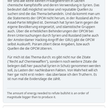
Wir sind alle keine kleinen Privatgelehrten in Sachen
chemische Kampfstoffe und deren Verwendung in Syrien. Das
bedeutet daß möglichst seriöse und reputable Quellen zu
suchen sind die das Thema behandeln. Und da kommt man um
die Statements der OPCW nicht herum, in der Russland als Pro-
Assad-Partei Mitglied ist. Demnach hat Syrien Sarin gegen die
eigene Bevölkerung eingesetzt, und islamistische Gruppen
auch. Über die erheblichen Behinderungen der OPCW bei
ihren Untersuchungen durch Syrien und Russland (siehe auch
der Amsterdamer Hacking-Angriff der GRU) gibt die OPCW
selbst Auskunft. Psiram zitiert diese Angaben, bzw auch
Quellen die die OPCW zitieren.
Für mich ist das Thema durch: es gibt nicht nur die Zitate
("Recht auf Chemiewaffen"), sondern noch weitere Zitate die
belegen daß hier pauschal Syrien in Schutz genommen werden
soll, zu Lasten der nachlesbaren Fakten. Von Wahrheit will ich
hier gar nicht erst reden - das überlasse ich den Truthern. Es
ist nun mal die Evidenzlage die zählt.
The amount of energy needed to refute bullshit is an order of
magnitude bigger than to produce it.