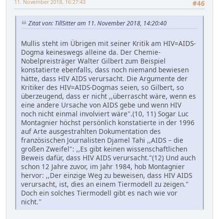
11. November 2018, 16:27:43
#46
Zitat von: TillSitter am 11. November 2018, 14:20:40
Mullis steht im Übrigen mit seiner Kritik am HIV=AIDS-
Dogma keineswegs alleine da. Der Chemie-
Nobelpreisträger Walter Gilbert zum Beispiel
konstatierte ebenfalls, dass noch niemand bewiesen
hätte, dass HIV AIDS verursacht. Die Argumente der
Kritiker des HIV=AIDS-Dogmas seien, so Gilbert, so
überzeugend, dass er nicht ,,überrascht wäre, wenn es
eine andere Ursache von AIDS gebe und wenn HIV
noch nicht einmal involviert wäre".(10, 11) Sogar Luc
Montagnier höchst persönlich konstatierte in der 1996
auf Arte ausgestrahlten Dokumentation des
französischen Journalisten Djamel Tahi ,,AIDS – die
großen Zweifel": ,,Es gibt keinen wissenschaftlichen
Beweis dafür, dass HIV AIDS verursacht."(12) Und auch
schon 12 Jahre zuvor, im Jahr 1984, hob Montagnier
hervor: ,,Der einzige Weg zu beweisen, dass HIV AIDS
verursacht, ist, dies an einem Tiermodell zu zeigen."
Doch ein solches Tiermodell gibt es nach wie vor
nicht.''