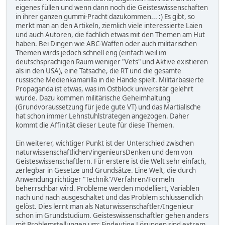
eigenes füllen und wenn dann noch die Geisteswissenschaften
in ihrer ganzen gummi-Pracht dazukommen... :) Es gibt, so
merkt man an den Artikeln, ziemlich viele interessierte Laien
und auch Autoren, die fachlich etwas mit den Themen am Hut
haben. Bei Dingen wie ABC-Waffen oder auch militärischen
Themen wirds jedoch schnell eng (einfach weil im
deutschsprachigen Raum weniger "Vets" und Aktive existieren
als in den USA), eine Tatsache, die RT und die gesamte
russische Medienkamarilla in die Hände spielt. Militärbasierte
Propaganda ist etwas, was im Ostblock universitär gelehrt
wurde. Dazu kommen militärische Geheimhaltung
(Grundvoraussetzung für jede gute VT) und das Martialische
hat schon immer Lehnstuhlstrategen angezogen. Daher
kommt die Affinität dieser Leute für diese Themen.
Ein weiterer, wichtiger Punkt ist der Unterschied zwischen
naturwissenschaftlichen/ingenieursDenken und dem von
Geisteswissenschaftlern. Für erstere ist die Welt sehr einfach,
zerlegbar in Gesetze und Grundsätze. Eine Welt, die durch
Anwendung richtiger "Technik"/Verfahren/Formeln
beherrschbar wird. Probleme werden modelliert, Variablen
nach und nach ausgeschaltet und das Problem schlussendlich
gelöst. Dies lernt man als Naturwissenschaftler/Ingenieur
schon im Grundstudium. Geisteswissenschaftler gehen anders
mit Problemstellungen um: Eindeutige Lösungen sind extrem