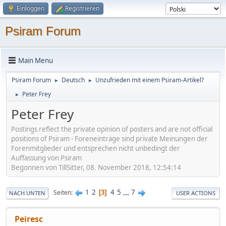
Einloggen
Registrieren
Psiram Forum
Main Menu
Psiram Forum
Deutsch
Unzufrieden mit einem Psiram-Artikel?
►
►
Peter Frey
►
Peter Frey
Postings reflect the private opinion of posters and are not official
positions of Psiram - Foreneinträge sind private Meinungen der
Forenmitglieder und entsprechen nicht unbedingt der
Auffassung von Psiram
Begonnen von TillSitter, 08. November 2018, 12:54:14
1
2
4
5
...
7
Seiten
3
NACH UNTEN
USER ACTIONS
Peiresc