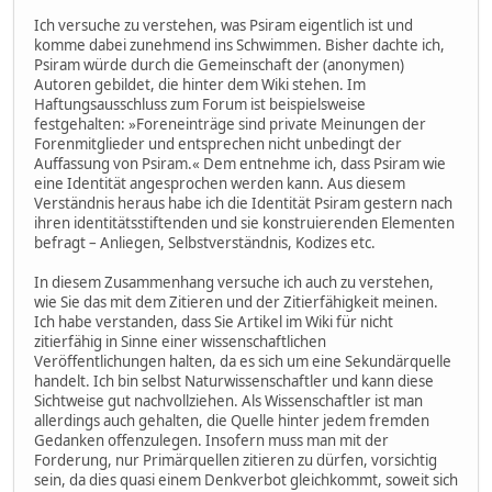
Ich versuche zu verstehen, was Psiram eigentlich ist und
komme dabei zunehmend ins Schwimmen. Bisher dachte ich,
Psiram würde durch die Gemeinschaft der (anonymen)
Autoren gebildet, die hinter dem Wiki stehen. Im
Haftungsausschluss zum Forum ist beispielsweise
festgehalten: »Foreneinträge sind private Meinungen der
Forenmitglieder und entsprechen nicht unbedingt der
Auffassung von Psiram.« Dem entnehme ich, dass Psiram wie
eine Identität angesprochen werden kann. Aus diesem
Verständnis heraus habe ich die Identität Psiram gestern nach
ihren identitätsstiftenden und sie konstruierenden Elementen
befragt – Anliegen, Selbstverständnis, Kodizes etc.
In diesem Zusammenhang versuche ich auch zu verstehen,
wie Sie das mit dem Zitieren und der Zitierfähigkeit meinen.
Ich habe verstanden, dass Sie Artikel im Wiki für nicht
zitierfähig in Sinne einer wissenschaftlichen
Veröffentlichungen halten, da es sich um eine Sekundärquelle
handelt. Ich bin selbst Naturwissenschaftler und kann diese
Sichtweise gut nachvollziehen. Als Wissenschaftler ist man
allerdings auch gehalten, die Quelle hinter jedem fremden
Gedanken offenzulegen. Insofern muss man mit der
Forderung, nur Primärquellen zitieren zu dürfen, vorsichtig
sein, da dies quasi einem Denkverbot gleichkommt, soweit sich