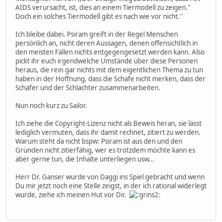
AIDS verursacht, ist, dies an einem Tiermodell zu zeigen."
Doch ein solches Tiermodell gibt es nach wie vor nicht.''
Ich bleibe dabei. Psiram greift in der Regel Menschen
persönlich an, nicht deren Aussagen, denen offensichtlich in
den meisten Fällen nichts entgegengesetzt werden kann. Also
pickt ihr euch irgendwelche Umstände über diese Personen
heraus, die rein gar nichts mit dem eigentlichen Thema zu tun
haben in der Hoffnung, dass die Schafe nicht merken, dass der
Schäfer und der Schlachter zusammenarbeiten.
Nun noch kurz zu Sailor.
Ich ziehe die Copyright-Lizenz nicht als Beweis heran, sie lässt
lediglich vermuten, dass ihr damit rechnet, zitiert zu werden.
Warum steht da nicht bspw: Psiram ist aus den und den
Gründen nicht zitierfähig, wer es trotzdem möchte kann es
aber gerne tun, die Inhalte unterliegen usw...
Herr Dr. Ganser wurde von Daggi ins Spiel gebracht und wenn
Du mir jetzt noch eine Stelle zeigst, in der ich rational widerlegt
wurde, ziehe ich meinen Hut vor Dir.