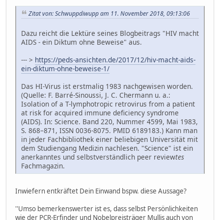
Zitat von: Schwuppdiwupp am 11. November 2018, 09:13:06
Dazu reicht die Lektüre seines Blogbeitrags "HIV macht
AIDS - ein Diktum ohne Beweise" aus.
--- >
https://peds-ansichten.de/2017/12/hiv-macht-aids-
ein-diktum-ohne-beweise-1/
Das HI-Virus ist erstmalig 1983 nachgewisen worden.
(Quelle: F. Barré-Sinoussi, J. C. Chermann u. a.:
Isolation of a T-lymphotropic retrovirus from a patient
at risk for acquired immune deficiency syndrome
(AIDS). In: Science. Band 220, Nummer 4599, Mai 1983,
S. 868–871, ISSN 0036-8075. PMID 6189183.) Kann man
in jeder Fachbibliothek einer beliebigen Universität mit
dem Studiengang Medizin nachlesen. "Science" ist ein
anerkanntes und selbstverständlich peer review
tes
Fachmagazin.
Inwiefern entkräftet Dein Einwand bspw. diese Aussage?
''Umso bemerkenswerter ist es, dass selbst Persönlichkeiten
wie der PCR-Erfinder und Nobelpreisträger Mullis auch von