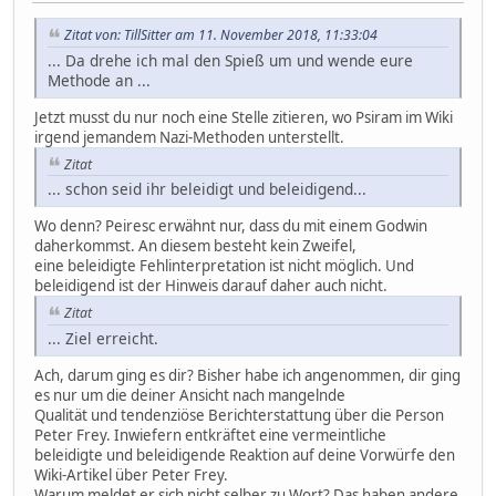
Zitat von: TillSitter am 11. November 2018, 11:33:04
... Da drehe ich mal den Spieß um und wende eure
Methode an ...
Jetzt musst du nur noch eine Stelle zitieren, wo Psiram im Wiki
irgend jemandem Nazi-Methoden unterstellt.
Zitat
... schon seid ihr beleidigt und beleidigend...
Wo denn? Peiresc erwähnt nur, dass du mit einem Godwin
daherkommst. An diesem besteht kein Zweifel,
eine beleidigte Fehlinterpretation ist nicht möglich. Und
beleidigend ist der Hinweis darauf daher auch nicht.
Zitat
... Ziel erreicht.
Ach, darum ging es dir? Bisher habe ich angenommen, dir ging
es nur um die deiner Ansicht nach mangelnde
Qualität und tendenziöse Berichterstattung über die Person
Peter Frey. Inwiefern entkräftet eine vermeintliche
beleidigte und beleidigende Reaktion auf deine Vorwürfe den
Wiki-Artikel über Peter Frey.
Warum meldet er sich nicht selber zu Wort? Das haben andere