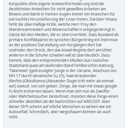
Konjunktiv ohne eigene Antwortformulierung sind die
deutlichsten Anzeichen für nicht gewolltes Arbeiten am
Beweis und damit in meinen Augen immer ein Anzeichen für
(versuchte) Verunsicherung der Leser/innen. Darüber hinaus
fehlt die übermäßige Kritik, welche Herr Frey den
Mainstreammedien und Wissenschaftlern entgegenbringt in
Gänze bei den Medien, die er zitiert/verlinkt. Dass Russland als
primäre Konfliktpartei im syrischen Bürgerkrieg ein Interesse
an der positiven Darstellung von Vorgängen dort hat
und/oder den Dreck, den das Assad-Regime dort anrichtet
anderen in die Schuhe schieben will ist überdeutlich. Dazu
kommt, dass den entsprechenden Medien aus russischer
Staatshand quasi am laufenden Band Fehlberichterstattung,
"fakenews" (gekreuzigter Junge in der Ukraine, Abschuss von
MH 17 durch ukrainische Su 25), haarsträubender
(Rechts-)Okkultismus (Alexander Dugin tritt mehr als einmal
auf) uswusf. von sich geben. Dinge, die man mit etwas google-
fu leicht enttarnen lassen. Wenn man sich nun als Zweifler
oder Wahrheitssucher bezeichnet, müssten diese Dinge einen
schneller abstoßen als die Nachrichten auf ARD/ZDF. Aber
dieser Sh*t scheint auf etliche Menschen zu wirken wie ein
Autounfall: Schrecklich, aber wegschauen können sie auch
nicht.