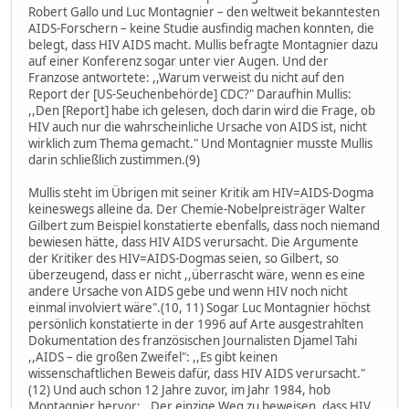
Robert Gallo und Luc Montagnier – den weltweit bekanntesten
AIDS-Forschern – keine Studie ausfindig machen konnten, die
belegt, dass HIV AIDS macht. Mullis befragte Montagnier dazu
auf einer Konferenz sogar unter vier Augen. Und der
Franzose antwortete: ,,Warum verweist du nicht auf den
Report der [US-Seuchenbehörde] CDC?" Daraufhin Mullis:
,,Den [Report] habe ich gelesen, doch darin wird die Frage, ob
HIV auch nur die wahrscheinliche Ursache von AIDS ist, nicht
wirklich zum Thema gemacht." Und Montagnier musste Mullis
darin schließlich zustimmen.(9)
Mullis steht im Übrigen mit seiner Kritik am HIV=AIDS-Dogma
keineswegs alleine da. Der Chemie-Nobelpreisträger Walter
Gilbert zum Beispiel konstatierte ebenfalls, dass noch niemand
bewiesen hätte, dass HIV AIDS verursacht. Die Argumente
der Kritiker des HIV=AIDS-Dogmas seien, so Gilbert, so
überzeugend, dass er nicht ,,überrascht wäre, wenn es eine
andere Ursache von AIDS gebe und wenn HIV noch nicht
einmal involviert wäre".(10, 11) Sogar Luc Montagnier höchst
persönlich konstatierte in der 1996 auf Arte ausgestrahlten
Dokumentation des französischen Journalisten Djamel Tahi
,,AIDS – die großen Zweifel": ,,Es gibt keinen
wissenschaftlichen Beweis dafür, dass HIV AIDS verursacht."
(12) Und auch schon 12 Jahre zuvor, im Jahr 1984, hob
Montagnier hervor: ,,Der einzige Weg zu beweisen, dass HIV