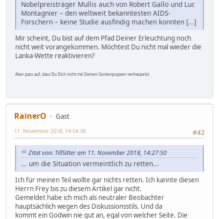
Nobelpreisträger Mullis auch von Robert Gallo und Luc
Montagnier – den weltweit bekanntesten AIDS-
Forschern – keine Studie ausfindig machen konnten [...]
Mir scheint, Du bist auf dem Pfad Deiner Erleuchtung noch
nicht weit vorangekommen. Möchtest Du nicht mal wieder die
Lanka-Wette reaktivieren?
Aber pass auf, dass Du Dich nicht mit Deinen Sockenpuppen verhaspelst.
RainerO
Gast
11. November 2018, 14:54:38
#42
Zitat von: TillSitter am 11. November 2018, 14:27:50
... um die Situation vermeintlich zu retten...
Ich für meinen Teil wollte gar nichts retten. Ich kannte diesen
Herrn Frey bis zu diesem Artikel gar nicht.
Gemeldet habe ich mich als neutraler Beobachter
hauptsächlich wegen des Diskussionsstils. Und da
kommt ein Godwin nie gut an, egal von welcher Seite. Die