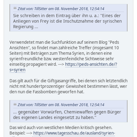
Zitat von: TillSitter am 08. November 2018, 12:54:14
Sie schreiben in dem Eintrag über ihn u. a.: ''Eines der
Anliegen von Frey ist die Inschutznahme der syrischen
Regierung ...
Verwendetet man die Suchfunktion auf seinem Blog "Peds
Ansichten", so findet man zahlreiche Treffer (insgesamt 10
Seiten) mit Beträgen zum Thema Syrien, in denen eine
syrienfreundliche bzw. westenfeindiche Sichtweise sehr
einseitig propagiert wird. --->
https://peds-ansichten.de/?
s=syrien
Das gilt auch für die Giftgasangriffe, bei denen sich letztendlich
nicht mit hundertprozentiger Gewissheit bestimmen lässt, wer
den nun die Fassbomben geworfen hat.
Zitat von: TillSitter am 08. November 2018, 12:54:14
... gegenüber Vorwürfen, Chemiewaffen gegen Bürger
des eigenen Landes eingesetzt zu haben.''
Das wird auch von westlichen Medien kritisch gesehen.
Beispiel: --->
https://www.tagesschau.de/ausland/syrien-