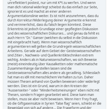
unreflektiert postest, nur um mit K*t zu werfen. Und wenn
man dich rational widerlegt schiebst du das einfach zur Seite,
ignorierst es und machst an einer anderen
Argumentationslinie weiter. Es ist nicht anzunehmen, dass du
durch Korrektur/Widerlegung deiner Argumente erkennst
und verinnerlichst, dass du falsch liegen könntest. Diese
Erkenntnis ist jedoch Grundlage einer gepflegten Diskussion
und des wissenschaftlichen Diskurses... und genau da fehlt es
auch Herrn "Dr." Ganser (welchen du selbst in die Diskussion
mit eingebracht hast). Wenn man wissenschaftlich
argumentieren will gelten die Grundregeln wissenschaftlichen
Arbeitens. Gerade auf dem Gebiet der Geisteswissenschaften
sind Zitier-, Nachweis- und Quellenkritiktechniken extrem
wichtig. Anders als in Naturwissenschaften, wo sich Beweise
(meist) eineindeutig über Kausalketten oder mathematische
Zusammenhänge darstellen lassen sind die
Geisteswissenschaften alles andere als geradlinig. Schliesslach
hat man es idR mit menschlichem Verhalten zu tun. Daher
müssen Thesen anhand von Quellen bewiesen oder widerlegt
werden. Dies ist ein Grund, warum in den Kreisen der
"Aussenseiter-" oder "Minderheitsmeinungen" eben nicht mit
Thesen, sondern Fragen gearbeitet wird. Diese kann man
stellen, muss sie aber nicht beweisen. Wenn Herr Frey fragt,
ob die Giftgaseinsätze in Syrien "false flag" seien, schiebt er die
Beweislast von sich auf andere... Die Frageform und der