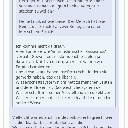
Betrüger mit rassistisch Diskriminierten oder
sonstwie Benachteiligten in eine Kategorie
stecken zu wollen?
Deine Logik ist wie diese: Der Mensch hat zwei
Beine, der Strauß hat zwei Beine, also ist der
Mensch ein Strauß.
Ich komme nicht da drauf.
Aber konzepte wie 'antimuslimischer Rassismus'
'verbale Gewalt' oder 'Islamophobie' zielen ja
darauf ab, Kritik zu untergraben im Namen von
Empfindsamkeiten.
Und diese Leute haben insofern recht, in dem sie
gemerkt haben, das das liberale
Wissenschaftssystem nicht nett zu manchen Leuten
und deren Ideen ist. Das westliche system der
Wissenschaft mit seiner Vorstellung von objektiven
Wissen ist eben unterdrückerisch auf die eine oder
andere Weise.
Vielleicht war es auch nur deshalb so erfolgreich, weil
es die Realität besser abbildet, als die
Wunschvorstellungen der anderen. Ja Sch... Mann, die