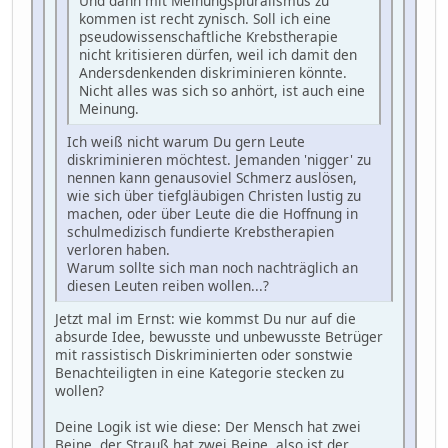
Und dann mit Meinungspluralismus zu
kommen ist recht zynisch. Soll ich eine
pseudowissenschaftliche Krebstherapie
nicht kritisieren dürfen, weil ich damit den
Andersdenkenden diskriminieren könnte.
Nicht alles was sich so anhört, ist auch eine
Meinung.
Ich weiß nicht warum Du gern Leute
diskriminieren möchtest. Jemanden 'nigger' zu
nennen kann genausoviel Schmerz auslösen,
wie sich über tiefgläubigen Christen lustig zu
machen, oder über Leute die die Hoffnung in
schulmedizisch fundierte Krebstherapien
verloren haben.
Warum sollte sich man noch nachträglich an
diesen Leuten reiben wollen...?
Jetzt mal im Ernst: wie kommst Du nur auf die
absurde Idee, bewusste und unbewusste Betrüger
mit rassistisch Diskriminierten oder sonstwie
Benachteiligten in eine Kategorie stecken zu
wollen?
Deine Logik ist wie diese: Der Mensch hat zwei
Beine, der Strauß hat zwei Beine, also ist der