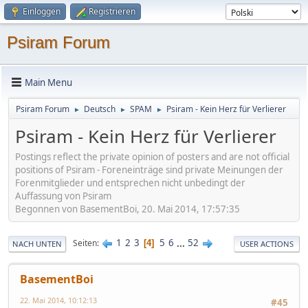
Einloggen
Registrieren
Psiram Forum
Main Menu
Psiram Forum
Deutsch
SPAM
Psiram - Kein Herz für Verlierer
►
►
►
Psiram - Kein Herz für Verlierer
Postings reflect the private opinion of posters and are not official
positions of Psiram - Foreneinträge sind private Meinungen der
Forenmitglieder und entsprechen nicht unbedingt der
Auffassung von Psiram
Begonnen von BasementBoi, 20. Mai 2014, 17:57:35
1
2
3
5
6
...
52
Seiten
4
NACH UNTEN
USER ACTIONS
BasementBoi
22. Mai 2014, 10:12:13
#45