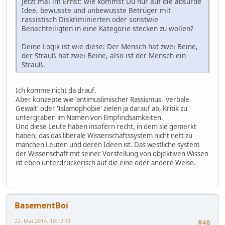
Jetzt mal im Ernst: wie kommst Du nur auf die absurde
Idee, bewusste und unbewusste Betrüger mit
rassistisch Diskriminierten oder sonstwie
Benachteiligten in eine Kategorie stecken zu wollen?
Deine Logik ist wie diese: Der Mensch hat zwei Beine,
der Strauß hat zwei Beine, also ist der Mensch ein
Strauß.
Ich komme nicht da drauf.
Aber konzepte wie 'antimuslimischer Rassismus' 'verbale
Gewalt' oder 'Islamophobie' zielen ja darauf ab, Kritik zu
untergraben im Namen von Empfindsamkeiten.
Und diese Leute haben insofern recht, in dem sie gemerkt
haben, das das liberale Wissenschaftssystem nicht nett zu
manchen Leuten und deren Ideen ist. Das westliche system
der Wissenschaft mit seiner Vorstellung von objektiven Wissen
ist eben unterdrückerisch auf die eine oder andere Weise.
BasementBoi
22. Mai 2014, 10:12:31
#46