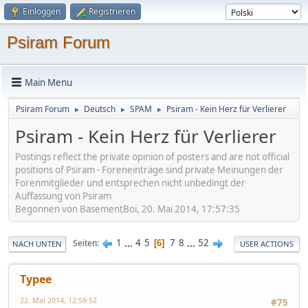
Einloggen
Registrieren
Psiram Forum
Main Menu
Psiram Forum
Deutsch
SPAM
Psiram - Kein Herz für Verlierer
►
►
►
Psiram - Kein Herz für Verlierer
Postings reflect the private opinion of posters and are not official
positions of Psiram - Foreneinträge sind private Meinungen der
Forenmitglieder und entsprechen nicht unbedingt der
Auffassung von Psiram
Begonnen von BasementBoi, 20. Mai 2014, 17:57:35
1
...
4
5
7
8
...
52
Seiten
6
NACH UNTEN
USER ACTIONS
Typee
22. Mai 2014, 12:59:52
#75