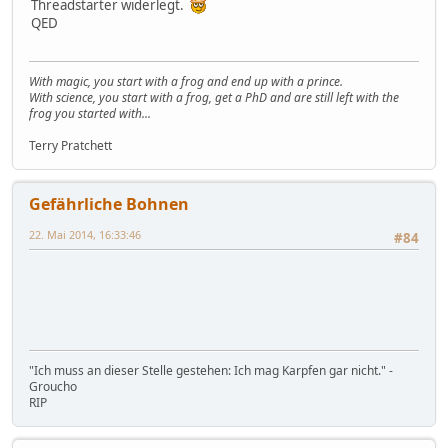
Threadstarter widerlegt.
QED
With magic, you start with a frog and end up with a prince.
With science, you start with a frog, get a PhD and are still left with the
frog you started with...
Terry Pratchett
Gefährliche Bohnen
22. Mai 2014, 16:33:46
#84
"Ich muss an dieser Stelle gestehen: Ich mag Karpfen gar nicht." -
Groucho
RIP