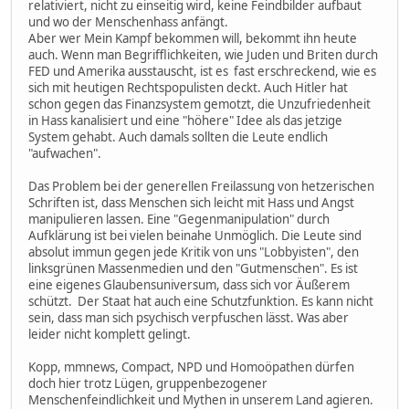
relativiert, nicht zu einseitig wird, keine Feindbilder aufbaut
und wo der Menschenhass anfängt.
Aber wer Mein Kampf bekommen will, bekommt ihn heute
auch. Wenn man Begrifflichkeiten, wie Juden und Briten durch
FED und Amerika ausstauscht, ist es fast erschreckend, wie es
sich mit heutigen Rechtspopulisten deckt. Auch Hitler hat
schon gegen das Finanzsystem gemotzt, die Unzufriedenheit
in Hass kanalisiert und eine "höhere" Idee als das jetzige
System gehabt. Auch damals sollten die Leute endlich
"aufwachen".
Das Problem bei der generellen Freilassung von hetzerischen
Schriften ist, dass Menschen sich leicht mit Hass und Angst
manipulieren lassen. Eine "Gegenmanipulation" durch
Aufklärung ist bei vielen beinahe Unmöglich. Die Leute sind
absolut immun gegen jede Kritik von uns "Lobbyisten", den
linksgrünen Massenmedien und den "Gutmenschen". Es ist
eine eigenes Glaubensuniversum, dass sich vor Äußerem
schützt. Der Staat hat auch eine Schutzfunktion. Es kann nicht
sein, dass man sich psychisch verpfuschen lässt. Was aber
leider nicht komplett gelingt.
Kopp, mmnews, Compact, NPD und Homoöpathen dürfen
doch hier trotz Lügen, gruppenbezogener
Menschenfeindlichkeit und Mythen in unserem Land agieren.