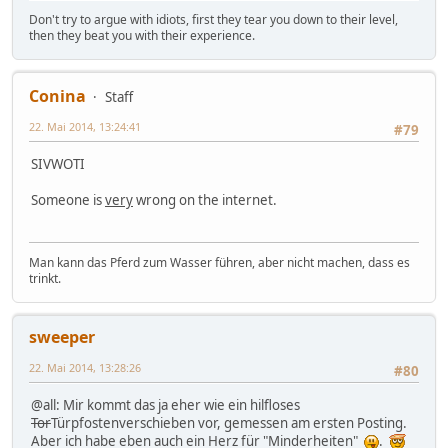
Don't try to argue with idiots, first they tear you down to their level,
then they beat you with their experience.
Conina
Staff
22. Mai 2014, 13:24:41
#79
SIVWOTI
Someone is
very
wrong on the internet.
Man kann das Pferd zum Wasser führen, aber nicht machen, dass es
trinkt.
sweeper
22. Mai 2014, 13:28:26
#80
@all: Mir kommt das ja eher wie ein hilfloses
Tor
Türpfostenverschieben vor, gemessen am ersten Posting.
Aber ich habe eben auch ein Herz für "Minderheiten"
.