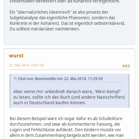
Existentialien deflektiert oder als Kohärenz vereigentlicht.
Ein "übernatürliches Ideenreich" ist also jenseits der
Subjektanalyse das eigentliche Phänomen, sondern das
Konkrete in der Kohärenz. Das ist eigentlich selbsterklärend,
Du solltest mal darüber nachdenken.
wurst
22. Mai 2014, 19:01:42
#89
Zitat von: BasementBoi am 22. Mai 2014, 11:29:50
Aber wenn mir unbedindt danach wäre, 'Mein Kampf'
zu lesen, sollte ich das Buch (und andere Nazischriften)
auch in Deutschland kaufen können.
Bei diesem Beispiel wäre ich sogar dafür es als Schullektüre
durchzunehmen, und zwar als kommentierte Fassung, die
Lügen und Fehlschlüsse aufdeckt. Den Kindern müsste vor
allem in dem Zusammenhang beigebracht werden, wie man