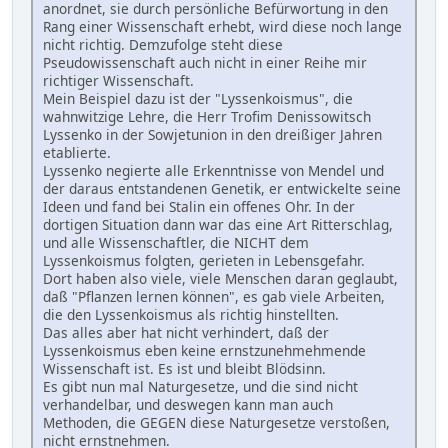
anordnet, sie durch persönliche Befürwortung in den
Rang einer Wissenschaft erhebt, wird diese noch lange
nicht richtig. Demzufolge steht diese
Pseudowissenschaft auch nicht in einer Reihe mir
richtiger Wissenschaft.
Mein Beispiel dazu ist der "Lyssenkoismus", die
wahnwitzige Lehre, die Herr Trofim Denissowitsch
Lyssenko in der Sowjetunion in den dreißiger Jahren
etablierte.
Lyssenko negierte alle Erkenntnisse von Mendel und
der daraus entstandenen Genetik, er entwickelte seine
Ideen und fand bei Stalin ein offenes Ohr. In der
dortigen Situation dann war das eine Art Ritterschlag,
und alle Wissenschaftler, die NICHT dem
Lyssenkoismus folgten, gerieten in Lebensgefahr.
Dort haben also viele, viele Menschen daran geglaubt,
daß "Pflanzen lernen können", es gab viele Arbeiten,
die den Lyssenkoismus als richtig hinstellten.
Das alles aber hat nicht verhindert, daß der
Lyssenkoismus eben keine ernstzunehmehmende
Wissenschaft ist. Es ist und bleibt Blödsinn.
Es gibt nun mal Naturgesetze, und die sind nicht
verhandelbar, und deswegen kann man auch
Methoden, die GEGEN diese Naturgesetze verstoßen,
nicht ernstnehmen.