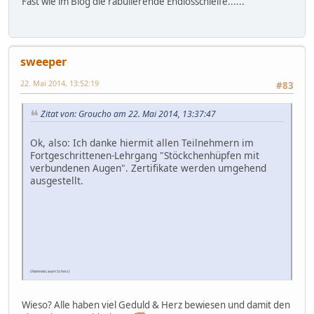
Fast wie im Blog die rabulierende Endlosschleife......
sweeper
22. Mai 2014, 13:52:19
#83
Zitat von: Groucho am 22. Mai 2014, 13:37:47
Ok, also: Ich danke hiermit allen Teilnehmern im
Fortgeschrittenen-Lehrgang "Stöckchenhüpfen mit
verbundenen Augen". Zertifikate werden umgehend
ausgestellt.
(Neinnein, warn Scherz)
Wieso? Alle haben viel Geduld & Herz bewiesen und damit den