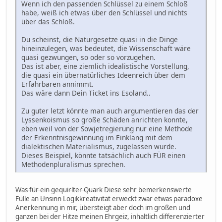
Wenn ich den passenden Schlüssel zu einem Schloß
habe, weiß ich etwas über den Schlüssel und nichts
über das Schloß.
Du scheinst, die Naturgesetze quasi in die Dinge
hineinzulegen, was bedeutet, die Wissenschaft wäre
quasi gezwungen, so oder so vorzugehen.
Das ist aber, eine ziemlich idealistische Vorstellung,
die quasi ein übernatürliches Ideenreich über dem
Erfahrbaren annimmt.
Das wäre dann Dein Ticket ins Esoland..
Zu guter letzt könnte man auch argumentieren das der
Lyssenkoismus so große Schäden anrichten konnte,
eben weil von der Sowjetregierung nur eine Methode
der Erkenntnisgewinnung im Einklang mit dem
dialektischen Materialismus, zugelassen wurde.
Dieses Beispiel, könnte tatsächlich auch FÜR einen
Methodenpluralismus sprechen.
Was für ein gequirlter Quark
Diese sehr bemerkenswerte
Fülle an
Unsinn
Logikkreativität erweckt zwar etwas paradoxe
Anerkennung in mir, übersteigt aber doch im großen und
ganzen bei der Hitze meinen Ehrgeiz, inhaltlich differenzierter