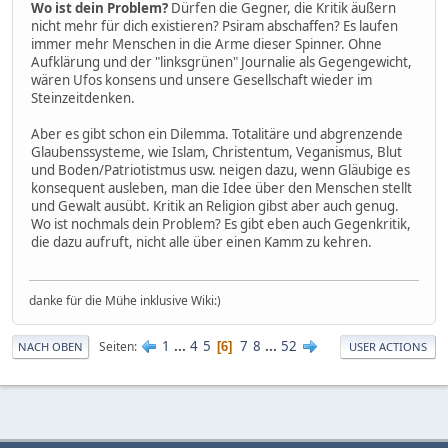
Wo ist dein Problem?
Dürfen die Gegner, die Kritik äußern
nicht mehr für dich existieren? Psiram abschaffen? Es laufen
immer mehr Menschen in die Arme dieser Spinner. Ohne
Aufklärung und der "linksgrünen" Journalie als Gegengewicht,
wären Ufos konsens und unsere Gesellschaft wieder im
Steinzeitdenken.
Aber es gibt schon ein Dilemma. Totalitäre und abgrenzende
Glaubenssysteme, wie Islam, Christentum, Veganismus, Blut
und Boden/Patriotistmus usw. neigen dazu, wenn Gläubige es
konsequent ausleben, man die Idee über den Menschen stellt
und Gewalt ausübt. Kritik an Religion gibst aber auch genug.
Wo ist nochmals dein Problem? Es gibt eben auch Gegenkritik,
die dazu aufruft, nicht alle über einen Kamm zu kehren.
danke für die Mühe inklusive Wiki:)
1
...
4
5
7
8
...
52
Seiten
6
NACH OBEN
USER ACTIONS