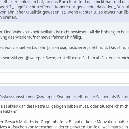
elber erschlossen hat, an das Büro Klarsfeld geschickt hat, und dass
egriff ,,Lüge" nicht treffend. Könnte übrigens sein, dass der ,,Dura
 von ähnlicher Qualität gewesen ist. Wenn Richter B. so etwas nur üb
hn drehen.
 Eine Wahnkrankheit Mollaths ist nicht bewiesen. All die bisherigen bel
nung des Wiederaufnahmeverfahrens hinfällig.
t von vor sieben bis zehn Jahren diagnostizieren, geht nicht. Das ist nich
ssionsstil von @sweeper. Sweeper stellt diese Sachen als Fakten dar, nich
iskussionsstil von @sweeper. Sweeper stellt diese Sachen als Fakten
uch als Fakten dar, dass Petra M. gelogen haben muss, oder täusche ich mich
n Fakten?
en Besuch Mollaths bei Roggenhofer z.B. gibt es keine Motivation, außer d
ktives Aufsuchen von Menschen in deren privatem Umfeld, weil man sie in