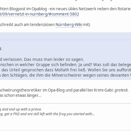
rehten Blogpost im Opablog - ein neues übles Netzwerk neben den Rotari
08/09/vernetzt-in-nurnberg/#comment-5802
l schreibt auch am tendenziösen
Nürnberg-Wiki
mit)
:34
nd verlassen. Das muss man leider so sagen.
enschen in welcher Gruppe sich befinden. Ja und? Was soll das beleg
das Urteil gesprochen dass Mollath frei ließ. Wollen Sie uns auffor
 den Schlägen, die ihm die Mitverschwörer wegen seines devianten 
erschwörungstheoretiker im Opa-Blog und parallel bei Krimi-Gabi:
grotesk.
s schon etwas länger...
g and end up with a prince.
g, get a PhD and are still left with the frog you started with...