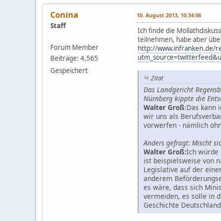
Conina
10. August 2013, 10:34:06
Staff
Ich finde die Mollathdiskus
teilnehmen, habe aber über
Forum Member
http://www.infranken.de/re
utm_source=twitterfeed&
Beiträge: 4,565
Gespeichert
Zitat
Das Landgericht Regensb
Nürnberg kippte die Ents
Walter Groß
:Das kann i
wir uns als Berufsverba
vorwerfen - nämlich ohn
Anders gefragt: Mischt sich
Walter Groß:
Ich würde 
ist beispielsweise von 
Legislative auf der eine
anderem Beförderungsent
es wäre, dass sich Mini
vermeiden, es solle in 
Geschichte Deutschland