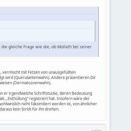
t die gleiche Frage wie die, ob Mollath bei seiner
, vermischt mit Fetzen von unausgefüllten
olgt wird (Querulantenwahn). Andere präsentieren Dir
 beweisen (Dermatozoenwahn).
wenn er irgendwelche Schriftstücke, deren Bedeutung
als ,,Enthüllung" registriert hat. Insofern wäre der
hlweislich nicht faksimiliert worden ist, von ähnlicher
daraus kein Strick für ihn drehen.