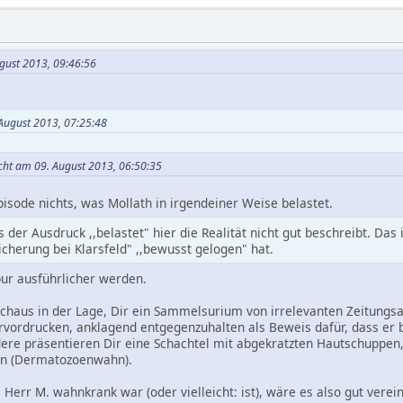
ugust 2013, 09:46:56
 August 2013, 07:25:48
acht am 09. August 2013, 06:50:35
Episode nichts, was Mollath in irgendeiner Weise belastet.
s der Ausdruck ,,belastet" hier die Realität nicht gut beschreibt. Das 
cherung bei Klarsfeld" ,,bewusst gelogen" hat.
ur ausführlicher werden.
chaus in der Lage, Dir ein Sammelsurium von irrelevanten Zeitungsa
vordrucken, anklagend entgegenzuhalten als Beweis dafür, dass er b
ere präsentieren Dir eine Schachtel mit abgekratzten Hautschuppen,
en (Dermatozoenwahn).
 Herr M. wahnkrank war (oder vielleicht: ist), wäre es also gut verei