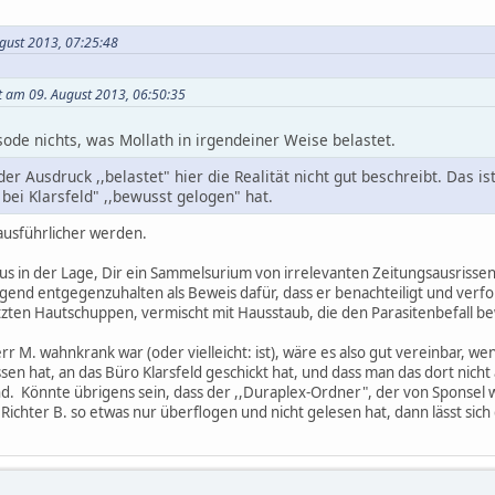
ugust 2013, 07:25:48
t am 09. August 2013, 06:50:35
isode nichts, was Mollath in irgendeiner Weise belastet.
der Ausdruck ,,belastet" hier die Realität nicht gut beschreibt. Das is
ei Klarsfeld" ,,bewusst gelogen" hat.
ausführlicher werden.
us in der Lage, Dir ein Sammelsurium von irrelevanten Zeitungsausrissen
end entgegenzuhalten als Beweis dafür, dass er benachteiligt und verf
tzten Hautschuppen, vermischt mit Hausstaub, die den Parasitenbefall
r M. wahnkrank war (oder vielleicht: ist), wäre es also gut vereinbar, 
sen hat, an das Büro Klarsfeld geschickt hat, und dass man das dort nicht 
end. Könnte übrigens sein, dass der ,,Duraplex-Ordner", der von Sponsel wo
Richter B. so etwas nur überflogen und nicht gelesen hat, dann lässt sich 