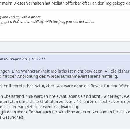
 mehr. Dieses Verhalten hat Mollath offenbar öfter an den Tag gelegt; 
g and end up with a prince.
g, get a PhD and are still left with the frog you started with...
am 09. August 2013, 18:09:11
gen. Eine Wahnkrankheit Mollaths ist nicht bewiesen. All die bisher
nd mit der Anordnung des Wiederaufnahmeverfahrens hinfällig.
n sehr theoretischer Natur, aber: was wäre denn ein Beweis für eine Wahn
n ,,belastend"? Sie werden irrelevant, aber sie sind nicht ,,widerlegt", w
an hat, mutmaßliche Straftaten von vor 7-10 Jahren erneut zu verfolge
en sollten wir jetzt nicht wieder aufwärmen).
lt dann aber offenbar auch für sämtliche anderen Annahmen für die Zeit 
e Gesundheit.