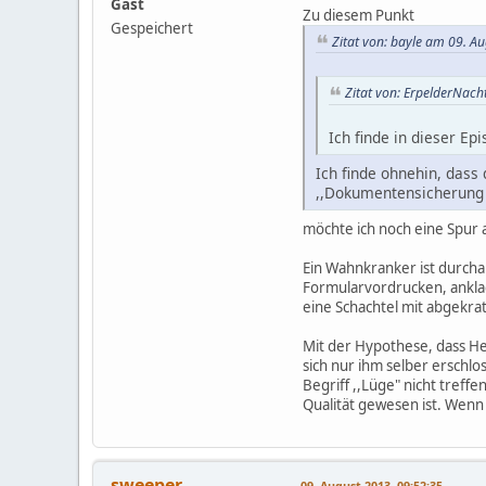
Gast
Zu diesem Punkt
Gespeichert
Zitat von: bayle am 09. A
Zitat von: ErpelderNach
Ich finde in dieser Ep
Ich finde ohnehin, dass 
,,Dokumentensicherung b
möchte ich noch eine Spur 
Ein Wahnkranker ist durcha
Formularvordrucken, anklag
eine Schachtel mit abgekra
Mit der Hypothese, dass Her
sich nur ihm selber erschlos
Begriff ,,Lüge" nicht treff
Qualität gewesen ist. Wenn 
sweeper
09. August 2013, 09:52:35