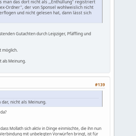
 man das dort nicht als ,,Enthüllung" registriert
plex-Ordner", der von Sponsel wohlweislich nicht
erflogen und nicht gelesen hat, dann lässt sich
astenden Gutachten durch Leipziger, Pfäffling und
t möglich.
t als Meinung.
#139
 dar, nicht als Meinung.
 da?
ass Mollath sich aktiv in Dinge einmischte, die ihn nun
 Verbindung mit unbelegten Vorwürfen bringt, ist für