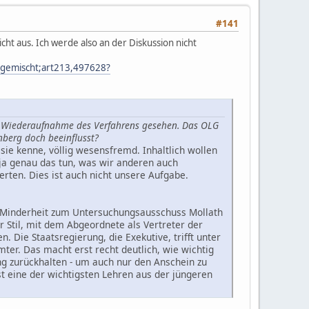
#141
cht aus. Ich werde also an der Diskussion nicht
eingemischt;art213,497628?
e Wiederaufnahme des Verfahrens gesehen. Das OLG
nberg doch beeinflusst?
 sie kenne, völlig wesensfremd. Inhaltlich wollen
 ja genau das tun, was wir anderen auch
rten. Dies ist auch nicht unsere Aufgabe.
r Minderheit zum Untersuchungsausschuss Mollath
r Stil, mit dem Abgeordnete als Vertreter der
n. Die Staatsregierung, die Exekutive, trifft unter
er. Das macht erst recht deutlich, wie wichtig
ung zurückhalten - um auch nur den Anschein zu
t eine der wichtigsten Lehren aus der jüngeren