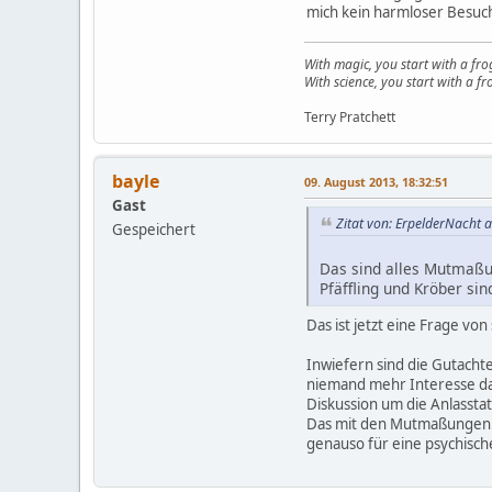
mich kein harmloser Besuch
With magic, you start with a fro
With science, you start with a fro
Terry Pratchett
bayle
09. August 2013, 18:32:51
Gast
Zitat von: ErpelderNacht 
Gespeichert
Das sind alles Mutmaßun
Pfäffling und Kröber si
Das ist jetzt eine Frage vo
Inwiefern sind die Gutachte
niemand mehr Interesse dar
Diskussion um die Anlasstat
Das mit den Mutmaßungen gi
genauso für eine psychisch