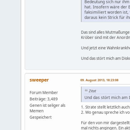
Bedeutung sich nur ihm s
hat. Insofern wäre der B
faksimiliert worden ist,
daraus kein Strick für i
Das sind alles Mutmaßungen.
Kröber sind mit der Anord
Und jetzt eine Wahnkrankhei
Und das stört mich am Disku
sweeper
09. August 2013, 18:23:08
Zitat
Forum Member
Und das stört mich am D
Beiträge: 3,489
Genen ist seliger als
1. Strate stellt letztlich a
Memen
2. Wo genau spreche ich vo
Gespeichert
Für den von mir dargestellt
mal nichts angingen. Ein a