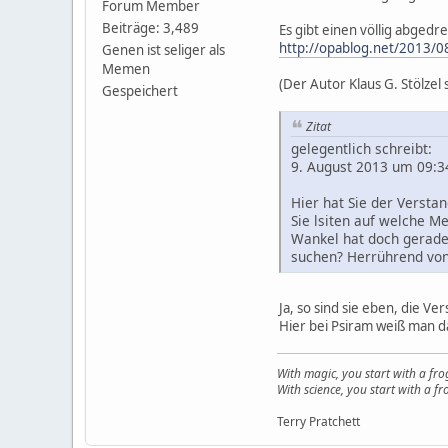
Forum Member
Beiträge: 3,489
Es gibt einen völlig abged
http://opablog.net/2013/
Genen ist seliger als
Memen
(Der Autor Klaus G. Stölze
Gespeichert
Zitat
gelegentlich schreibt:
9. August 2013 um 09
Hier hat Sie der Versta
Sie lsiten auf welche M
Wankel hat doch gerade 
suchen? Herrührend von
Ja, so sind sie eben, die V
Hier bei Psiram weiß man da
With magic, you start with a fro
With science, you start with a fro
Terry Pratchett