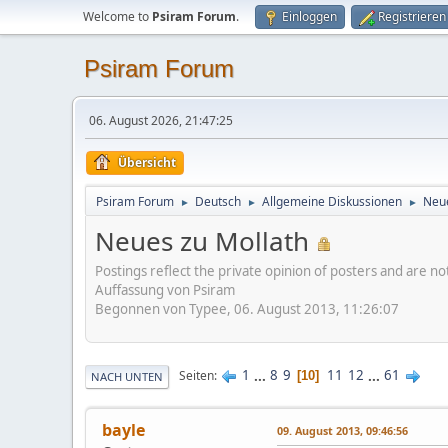
Welcome to
Psiram Forum
.
Einloggen
Registrieren
Psiram Forum
06. August 2026, 21:47:25
Übersicht
Psiram Forum
Deutsch
Allgemeine Diskussionen
Neue
►
►
►
Neues zu Mollath
Postings reflect the private opinion of posters and are n
Auffassung von Psiram
Begonnen von Typee, 06. August 2013, 11:26:07
1
...
8
9
11
12
...
61
Seiten
10
NACH UNTEN
bayle
09. August 2013, 09:46:56