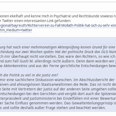
sionen ekelhaft und kenne mich in Psychiatrie und Rechtskunde sowieso ni
 Twitter einen interessanten Link gefunden:
gional/bayreuth/Richterverein-zu-Fall-Mollath-Politik-hat-sich-zu-sehr-
utm_medium=twitter
urg hat nach einer mehrmonatigen Aktenprüfung keinen Grund für ein
cheidung nur zwei Wochen später. Hat der politische Druck das OLG Nür
ch mir überhaupt nicht vorstellen. Das wäre den Richtern, so wie ich
nd zum Fall Gustl M. allerdings nicht äußern. Denn dann würden wir
e Aktenkenntnis und aus der Ferne gerichtliche Entscheidungen bewe
 die Politik zu viel in die Justiz ein?
mir eine sachlichere Diskussion wünschen. Im Abschlussbericht de
naiven und ahnungslosen Staatsanwältinnen die Rede. Das ist nicht de
n Seite mit Vertretern der Justiz auf der anderen Seite umgehen sollte
scheidungen bei den Gerichten und vergibt dort auch die Spitzenämt
sterpräsident und Justizministerin bei Einzelfällen mit einer Bewert
der Sache Einfluss genommen werden. Das Gewaltenteilungsprinzip is
s und sollte deshalb außer Frage stehen und beachtet werden.