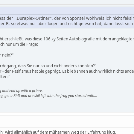
ss der ,,Duraplex-Ordner", der von Sponsel wohlweislich nicht faksim
er B. so etwas nur überflogen und nicht gelesen hat, dann lässt sich 
cht erschließt, was diese 106 xy Seiten Autobiografie mit dem angeklagte
och nur um die Frage:
r nein?"
rdegang, dass Sie nur so und nicht anders konnten?"
 - der Pazifismus hat Sie geprägt. Es blieb Ihnen auch wirklich nichts ande
lten!"
g and end up with a prince.
g, get a PhD and are still left with the frog you started with...
ich" wird allmählich auf dem mühsamen Weg der Erfahrung klug.