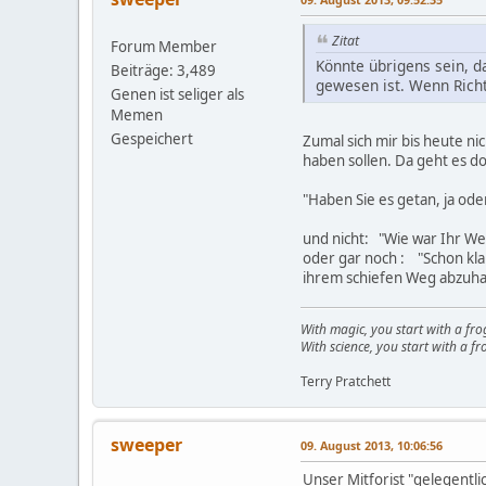
Zitat
Forum Member
Könnte übrigens sein, da
Beiträge: 3,489
gewesen ist. Wenn Richt
Genen ist seliger als
Memen
Gespeichert
Zumal sich mir bis heute ni
haben sollen. Da geht es d
"Haben Sie es getan, ja ode
und nicht: "Wie war Ihr We
oder gar noch : "Schon klar
ihrem schiefen Weg abzuha
With magic, you start with a fro
With science, you start with a fro
Terry Pratchett
sweeper
09. August 2013, 10:06:56
Unser Mitforist "gelegentl