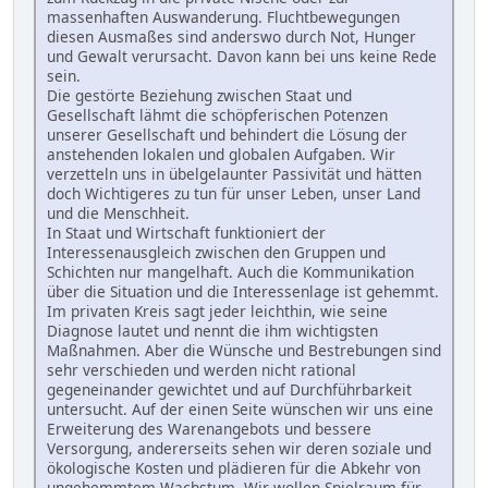
massenhaften Auswanderung. Fluchtbewegungen
diesen Ausmaßes sind anderswo durch Not, Hunger
und Gewalt verursacht. Davon kann bei uns keine Rede
sein.
Die gestörte Beziehung zwischen Staat und
Gesellschaft lähmt die schöpferischen Potenzen
unserer Gesellschaft und behindert die Lösung der
anstehenden lokalen und globalen Aufgaben. Wir
verzetteln uns in übelgelaunter Passivität und hätten
doch Wichtigeres zu tun für unser Leben, unser Land
und die Menschheit.
In Staat und Wirtschaft funktioniert der
Interessenausgleich zwischen den Gruppen und
Schichten nur mangelhaft. Auch die Kommunikation
über die Situation und die Interessenlage ist gehemmt.
Im privaten Kreis sagt jeder leichthin, wie seine
Diagnose lautet und nennt die ihm wichtigsten
Maßnahmen. Aber die Wünsche und Bestrebungen sind
sehr verschieden und werden nicht rational
gegeneinander gewichtet und auf Durchführbarkeit
untersucht. Auf der einen Seite wünschen wir uns eine
Erweiterung des Warenangebots und bessere
Versorgung, andererseits sehen wir deren soziale und
ökologische Kosten und plädieren für die Abkehr von
ungehemmtem Wachstum. Wir wollen Spielraum für