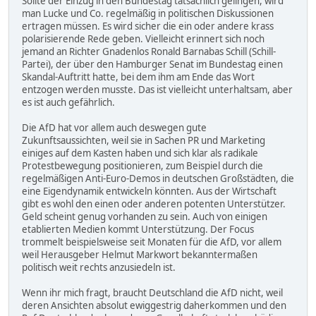
Sollte der Einzug in den Bundestag tatsächlich gelingen, wird
man Lucke und Co. regelmäßig in politischen Diskussionen
ertragen müssen. Es wird sicher die ein oder andere krass
polarisierende Rede geben. Vielleicht erinnert sich noch
jemand an Richter Gnadenlos Ronald Barnabas Schill (Schill-
Partei), der über den Hamburger Senat im Bundestag einen
Skandal-Auftritt hatte, bei dem ihm am Ende das Wort
entzogen werden musste. Das ist vielleicht unterhaltsam, aber
es ist auch gefährlich.
Die AfD hat vor allem auch deswegen gute
Zukunftsaussichten, weil sie in Sachen PR und Marketing
einiges auf dem Kasten haben und sich klar als radikale
Protestbewegung positionieren, zum Beispiel durch die
regelmäßigen Anti-Euro-Demos in deutschen Großstädten, die
eine Eigendynamik entwickeln könnten. Aus der Wirtschaft
gibt es wohl den einen oder anderen potenten Unterstützer.
Geld scheint genug vorhanden zu sein. Auch von einigen
etablierten Medien kommt Unterstützung. Der Focus
trommelt beispielsweise seit Monaten für die AfD, vor allem
weil Herausgeber Helmut Markwort bekanntermaßen
politisch weit rechts anzusiedeln ist.
Wenn ihr mich fragt, braucht Deutschland die AfD nicht, weil
deren Ansichten absolut ewiggestrig daherkommen und den