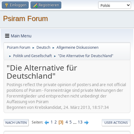
Einloggen
Registrieren
Psiram Forum
Main Menu
Psiram Forum
Deutsch
Allgemeine Diskussionen
►
►
Politik und Gesellschaft
"Die Alternative für Deutschland"
►
►
"Die Alternative für
Deutschland"
Postings reflect the private opinion of posters and are not official
positions of Psiram - Foreneinträge sind private Meinungen der
Forenmitglieder und entsprechen nicht unbedingt der
Auffassung von Psiram
Begonnen von Krebskandidat, 24. März 2013, 18:57:34
1
2
4
5
...
13
Seiten
3
NACH UNTEN
USER ACTIONS