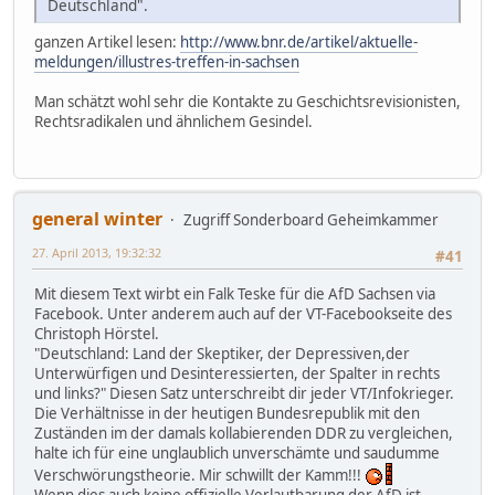
Deutschland".
ganzen Artikel lesen:
http://www.bnr.de/artikel/aktuelle-
meldungen/illustres-treffen-in-sachsen
Man schätzt wohl sehr die Kontakte zu Geschichtsrevisionisten,
Rechtsradikalen und ähnlichem Gesindel.
general winter
Zugriff Sonderboard Geheimkammer
27. April 2013, 19:32:32
#41
Mit diesem Text wirbt ein Falk Teske für die AfD Sachsen via
Facebook. Unter anderem auch auf der VT-Facebookseite des
Christoph Hörstel.
"Deutschland: Land der Skeptiker, der Depressiven,der
Unterwürfigen und Desinteressierten, der Spalter in rechts
und links?" Diesen Satz unterschreibt dir jeder VT/Infokrieger.
Die Verhältnisse in der heutigen Bundesrepublik mit den
Zuständen im der damals kollabierenden DDR zu vergleichen,
halte ich für eine unglaublich unverschämte und saudumme
Verschwörungstheorie. Mir schwillt der Kamm!!!
Wenn dies auch keine offizielle Verlautbarung der AfD ist,