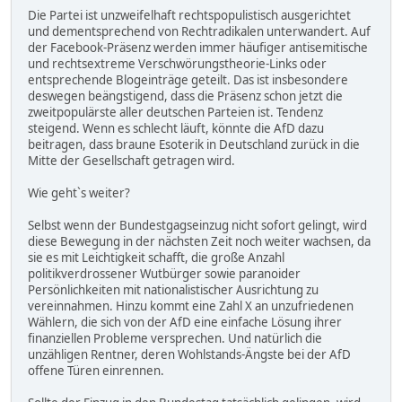
Die Partei ist unzweifelhaft rechtspopulistisch ausgerichtet
und dementsprechend von Rechtradikalen unterwandert. Auf
der Facebook-Präsenz werden immer häufiger antisemitische
und rechtsextreme Verschwörungstheorie-Links oder
entsprechende Blogeinträge geteilt. Das ist insbesondere
deswegen beängstigend, dass die Präsenz schon jetzt die
zweitpopulärste aller deutschen Parteien ist. Tendenz
steigend. Wenn es schlecht läuft, könnte die AfD dazu
beitragen, dass braune Esoterik in Deutschland zurück in die
Mitte der Gesellschaft getragen wird.
Wie geht`s weiter?
Selbst wenn der Bundestgagseinzug nicht sofort gelingt, wird
diese Bewegung in der nächsten Zeit noch weiter wachsen, da
sie es mit Leichtigkeit schafft, die große Anzahl
politikverdrossener Wutbürger sowie paranoider
Persönlichkeiten mit nationalistischer Ausrichtung zu
vereinnahmen. Hinzu kommt eine Zahl X an unzufriedenen
Wählern, die sich von der AfD eine einfache Lösung ihrer
finanziellen Probleme versprechen. Und natürlich die
unzähligen Rentner, deren Wohlstands-Ängste bei der AfD
offene Türen einrennen.