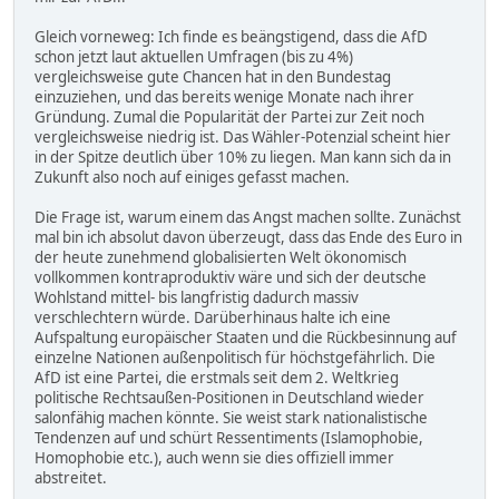
Gleich vorneweg: Ich finde es beängstigend, dass die AfD
schon jetzt laut aktuellen Umfragen (bis zu 4%)
vergleichsweise gute Chancen hat in den Bundestag
einzuziehen, und das bereits wenige Monate nach ihrer
Gründung. Zumal die Popularität der Partei zur Zeit noch
vergleichsweise niedrig ist. Das Wähler-Potenzial scheint hier
in der Spitze deutlich über 10% zu liegen. Man kann sich da in
Zukunft also noch auf einiges gefasst machen.
Die Frage ist, warum einem das Angst machen sollte. Zunächst
mal bin ich absolut davon überzeugt, dass das Ende des Euro in
der heute zunehmend globalisierten Welt ökonomisch
vollkommen kontraproduktiv wäre und sich der deutsche
Wohlstand mittel- bis langfristig dadurch massiv
verschlechtern würde. Darüberhinaus halte ich eine
Aufspaltung europäischer Staaten und die Rückbesinnung auf
einzelne Nationen außenpolitisch für höchstgefährlich. Die
AfD ist eine Partei, die erstmals seit dem 2. Weltkrieg
politische Rechtsaußen-Positionen in Deutschland wieder
salonfähig machen könnte. Sie weist stark nationalistische
Tendenzen auf und schürt Ressentiments (Islamophobie,
Homophobie etc.), auch wenn sie dies offiziell immer
abstreitet.