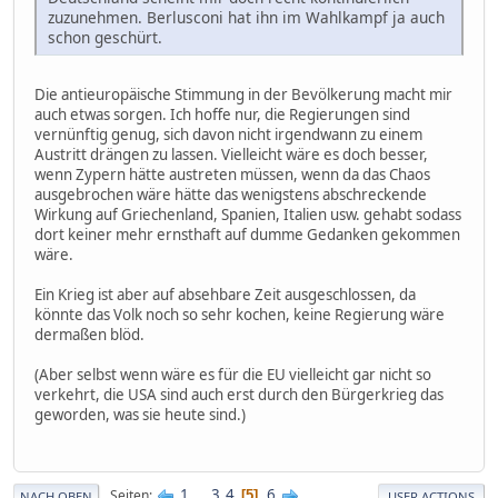
zuzunehmen. Berlusconi hat ihn im Wahlkampf ja auch
schon geschürt.
Die antieuropäische Stimmung in der Bevölkerung macht mir
auch etwas sorgen. Ich hoffe nur, die Regierungen sind
vernünftig genug, sich davon nicht irgendwann zu einem
Austritt drängen zu lassen. Vielleicht wäre es doch besser,
wenn Zypern hätte austreten müssen, wenn da das Chaos
ausgebrochen wäre hätte das wenigstens abschreckende
Wirkung auf Griechenland, Spanien, Italien usw. gehabt sodass
dort keiner mehr ernsthaft auf dumme Gedanken gekommen
wäre.
Ein Krieg ist aber auf absehbare Zeit ausgeschlossen, da
könnte das Volk noch so sehr kochen, keine Regierung wäre
dermaßen blöd.
(Aber selbst wenn wäre es für die EU vielleicht gar nicht so
verkehrt, die USA sind auch erst durch den Bürgerkrieg das
geworden, was sie heute sind.)
1
...
3
4
6
Seiten
5
NACH OBEN
USER ACTIONS