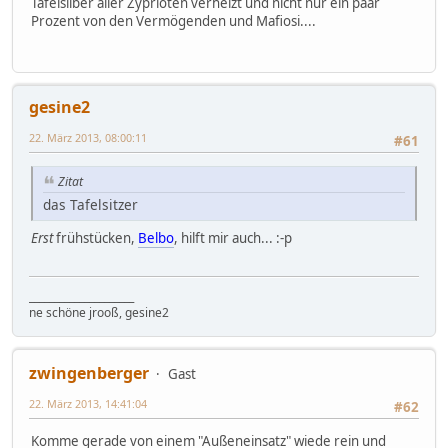
Tafelsilber aller Zyprioten verheizt und nicht nur ein paar
Prozent von den Vermögenden und Mafiosi....
gesine2
22. März 2013, 08:00:11
#61
Zitat
das Tafelsitzer
Erst
frühstücken,
Belbo
, hilft mir auch... :-p
_____________________
ne schöne jrooß, gesine2
zwingenberger
Gast
22. März 2013, 14:41:04
#62
Komme gerade von einem "Außeneinsatz" wiede rein und