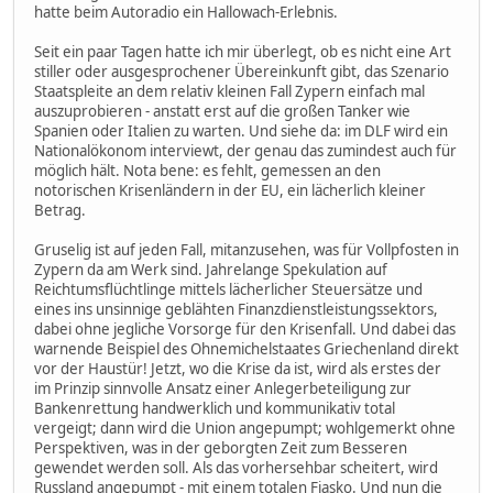
hatte beim Autoradio ein Hallowach-Erlebnis.
Seit ein paar Tagen hatte ich mir überlegt, ob es nicht eine Art
stiller oder ausgesprochener Übereinkunft gibt, das Szenario
Staatspleite an dem relativ kleinen Fall Zypern einfach mal
auszuprobieren - anstatt erst auf die großen Tanker wie
Spanien oder Italien zu warten. Und siehe da: im DLF wird ein
Nationalökonom interviewt, der genau das zumindest auch für
möglich hält. Nota bene: es fehlt, gemessen an den
notorischen Krisenländern in der EU, ein lächerlich kleiner
Betrag.
Gruselig ist auf jeden Fall, mitanzusehen, was für Vollpfosten in
Zypern da am Werk sind. Jahrelange Spekulation auf
Reichtumsflüchtlinge mittels lächerlicher Steuersätze und
eines ins unsinnige geblähten Finanzdienstleistungssektors,
dabei ohne jegliche Vorsorge für den Krisenfall. Und dabei das
warnende Beispiel des Ohnemichelstaates Griechenland direkt
vor der Haustür! Jetzt, wo die Krise da ist, wird als erstes der
im Prinzip sinnvolle Ansatz einer Anlegerbeteiligung zur
Bankenrettung handwerklich und kommunikativ total
vergeigt; dann wird die Union angepumpt; wohlgemerkt ohne
Perspektiven, was in der geborgten Zeit zum Besseren
gewendet werden soll. Als das vorhersehbar scheitert, wird
Russland angepumpt - mit einem totalen Fiasko. Und nun die