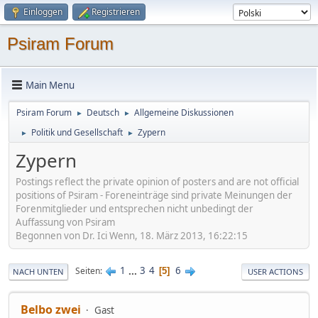
Einloggen
Registrieren
Psiram Forum
Main Menu
Psiram Forum
Deutsch
Allgemeine Diskussionen
►
►
Politik und Gesellschaft
Zypern
►
►
Zypern
Postings reflect the private opinion of posters and are not official
positions of Psiram - Foreneinträge sind private Meinungen der
Forenmitglieder und entsprechen nicht unbedingt der
Auffassung von Psiram
Begonnen von Dr. Ici Wenn, 18. März 2013, 16:22:15
1
...
3
4
6
Seiten
5
NACH UNTEN
USER ACTIONS
Belbo zwei
Gast