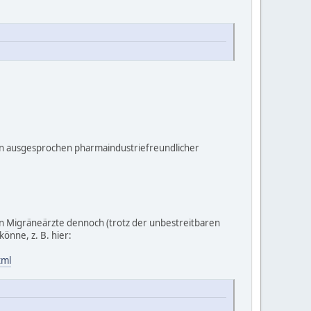
t ein ausgesprochen pharmaindustriefreundlicher
n Migräneärzte dennoch (trotz der unbestreitbaren
önne, z. B. hier:
tml