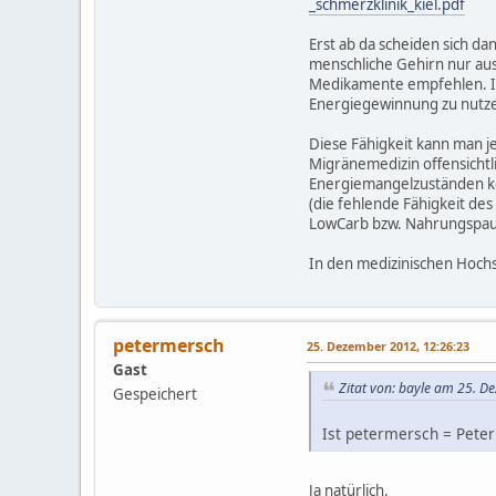
_schmerzklinik_kiel.pdf
Erst ab da scheiden sich da
menschliche Gehirn nur aus
Medikamente empfehlen. Ic
Energiegewinnung zu nutz
Diese Fähigkeit kann man j
Migränemedizin offensichtl
Energiemangelzuständen kom
(die fehlende Fähigkeit de
LowCarb bzw. Nahrungspau
In den medizinischen Hochs
petermersch
25. Dezember 2012, 12:26:23
Gast
Zitat von: bayle am 25. D
Gespeichert
Ist petermersch = Peter
Ja natürlich.