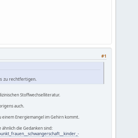
#1
s zu rechtfertigen.
inischen Stoffwechselliteratur.
brigens auch.
s zu einem Energiemangel im Gehirn kommt.
e ähnlich die Gedanken sind:
unkt_frauen__schwangerschaft__kinder_-