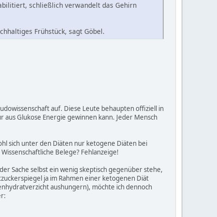
ilitiert, schließlich verwandelt das Gehirn
chhaltiges Frühstück, sagt Göbel.
owissenschaft auf. Diese Leute behaupten offiziell in
nur aus Glukose Energie gewinnen kann. Jeder Mensch
l sich unter den Diäten nur ketogene Diäten bei
 Wissenschaftliche Belege? Fehlanzeige!
der Sache selbst ein wenig skeptisch gegenüber stehe,
zuckerspiegel ja im Rahmen einer ketogenen Diät
hlenhydratverzicht aushungern), möchte ich dennoch
r: