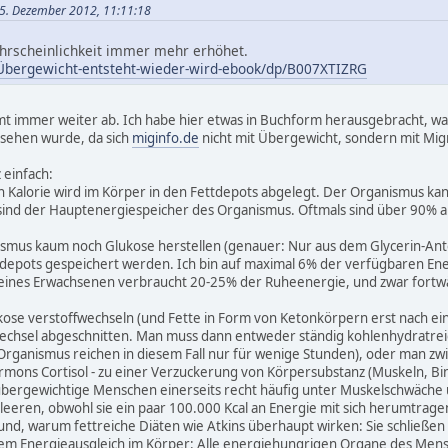
25. Dezember 2012, 11:11:18
hrscheinlichkeit immer mehr erhöhet.
Übergewicht-entsteht-wieder-wird-ebook/dp/B007XTIZRG
mt immer weiter ab. Ich habe hier etwas in Buchform herausgebracht, w
rsehen wurde, da sich
miginfo.de
nicht mit Übergewicht, sondern mit Mig
 einfach:
en Kalorie wird im Körper in den Fettdepots abgelegt. Der Organismus kan
 sind der Hauptenergiespeicher des Organismus. Oftmals sind über 90% a
smus kaum noch Glukose herstellen (genauer: Nur aus dem Glycerin-Anteil
ttdepots gespeichert werden. Ich bin auf maximal 6% der verfügbaren E
eines Erwachsenen verbraucht 20-25% der Ruheenergie, und zwar fortwäh
kose verstoffwechseln (und Fette in Form von Ketonkörpern erst nach ein
wechsel abgeschnitten. Man muss dann entweder ständig kohlenhydratrei
rganismus reichen in diesem Fall nur für wenige Stunden), oder man zw
mons Cortisol - zu einer Verzuckerung von Körpersubstanz (Muskeln, Bi
s übergewichtige Menschen einerseits recht häufig unter Muskelschwäche 
leeren, obwohl sie ein paar 100.000 Kcal an Energie mit sich herumtrage
rund, warum fettreiche Diäten wie Atkins überhaupt wirken: Sie schließen
em Energieausgleich im Körper: Alle energiehungrigen Organe des Mens