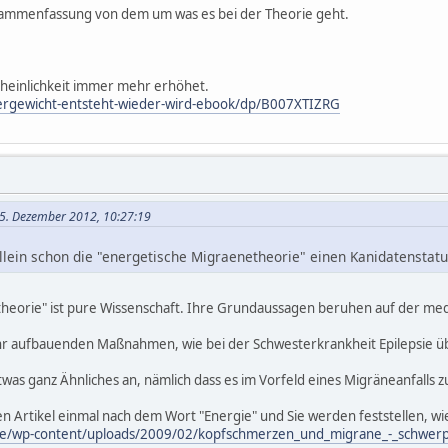
ammenfassung von dem um was es bei der Theorie geht.
cheinlichkeit immer mehr erhöhet.
rgewicht-entsteht-wieder-wird-ebook/dp/B007XTIZRG
25. Dezember 2012, 10:27:19
allein schon die "energetische Migraenetheorie" einen Kanidatenstatu
heorie" ist pure Wissenschaft. Ihre Grundaussagen beruhen auf der mediz
hr aufbauenden Maßnahmen, wie bei der Schwesterkrankheit Epilepsie ü
twas ganz Ähnliches an, nämlich dass es im Vorfeld eines Migräneanfall
en Artikel einmal nach dem Wort "Energie" und Sie werden feststellen, wi
.de/wp-content/uploads/2009/02/kopfschmerzen_und_migrane_-_schwerp