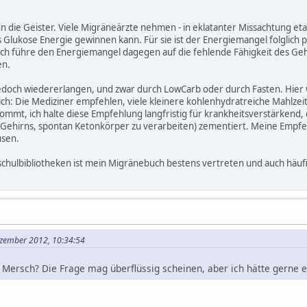
nn die Geister. Viele Migräneärzte nehmen - in eklatanter Missachtung eta
 Glukose Energie gewinnen kann. Für sie ist der Energiemangel folglich 
h führe den Energiemangel dagegen auf die fehlende Fähigkeit des Gehi
en.
edoch wiedererlangen, und zwar durch LowCarb oder durch Fasten. Hier 
ich: Die Mediziner empfehlen, viele kleinere kohlenhydratreiche Mahlze
mt, ich halte diese Empfehlung langfristig für krankheitsverstärkend, 
s Gehirns, spontan Ketonkörper zu verarbeiten) zementiert. Meine Empf
sen.
chulbibliotheken ist mein Migränebuch bestens vertreten und auch häufig
ezember 2012, 10:34:54
 Mersch? Die Frage mag überflüssig scheinen, aber ich hätte gerne e