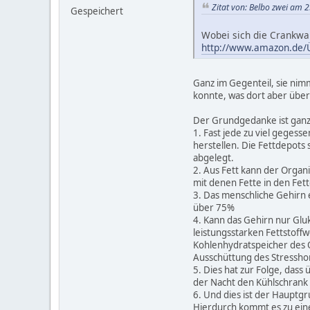
Zitat von: Belbo zwei am 
Gespeichert
Wobei sich die Crankwa
http://www.amazon.de/
Ganz im Gegenteil, sie nim
konnte, was dort aber übe
Der Grundgedanke ist ganz
1. Fast jede zu viel gegess
herstellen. Die Fettdepots
abgelegt.
2. Aus Fett kann der Organi
mit denen Fette in den Fe
3. Das menschliche Gehirn 
über 75%
4. Kann das Gehirn nur Glu
leistungsstarken Fettstoff
Kohlenhydratspeicher des O
Ausschüttung des Stresshor
5. Dies hat zur Folge, das
der Nacht den Kühlschrank 
6. Und dies ist der Hauptg
Hierdurch kommt es zu ein