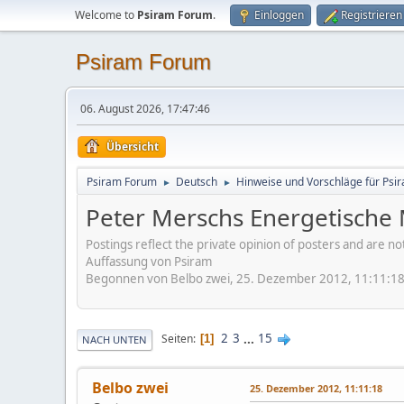
Welcome to
Psiram Forum
.
Einloggen
Registrieren
Psiram Forum
06. August 2026, 17:47:46
Übersicht
Psiram Forum
Deutsch
Hinweise und Vorschläge für Psir
►
►
Peter Merschs Energetische
Postings reflect the private opinion of posters and are n
Auffassung von Psiram
Begonnen von Belbo zwei, 25. Dezember 2012, 11:11:1
2
3
...
15
Seiten
1
NACH UNTEN
Belbo zwei
25. Dezember 2012, 11:11:18