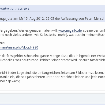
ezember 2012, 10:34:54
onquijote am Mi 15. Aug 2012, 22:05 die Auffassung von Peter Mersch
edergegeben. Wer es genauer haben will:
www.miginfo.de
ist eine der um
(und noch vieles andere - wie Selbsttests - mehr), was auch in meinem Buch
aus:
lmain/main.php?docid=980
n darf: Es gehört schon eine ganze Menge dazu, dies in irgendeiner Weise
cht alles, was heutzutage "kritisch" eingebracht wird, ist auch tatsächlich
ie nicht in der Lage sind, die umfangreichen Seiten am Bildschirm zu lesen
tkranke ein, die seit Jahrzehnten unter der Krankheit leiden und jede no
nnoch gewaltig.