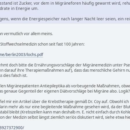
tand ist Zucker, vor dem in Migräneforen häufig gewarnt wird, rehab
drate in Energie um.
ens, wenn die Energiespeicher nach langer Nacht leer seien, ein rei
n vermutlich vor allem meins.
e Stoffwechselmedizin schon seit fast 100 Jahren:
ne/berlin2003/lochs.pdf
hmt doch bitte die Ernährungsvorschläge der Migränemedizin unter Pseud
uen darauf ihre Therapiemaßnahmen auf), dass das menschliche Gehirn 
 dies falsch ist.
elen Migränepatienten Antiepileptika als vorbeugende Maßnahmen, obwoh
as genaue Gegenteil der eigenen Diätvorschläge bei Migräne also. Logik?
l mir ein Artikel über die Krebstherapie gemäß Dr. Coy auf. Obwohl ich 
arin mehr als nur eine begleitende Maßnahme gesehen wird, da der Blut
stabil bleibt (Krebszellen kann man deshalb m. E. nicht einfach durch Ko
n der Medizin selbst längst ziemlich seriös diskutiert wird, siehe etwa hie
/3927372900/