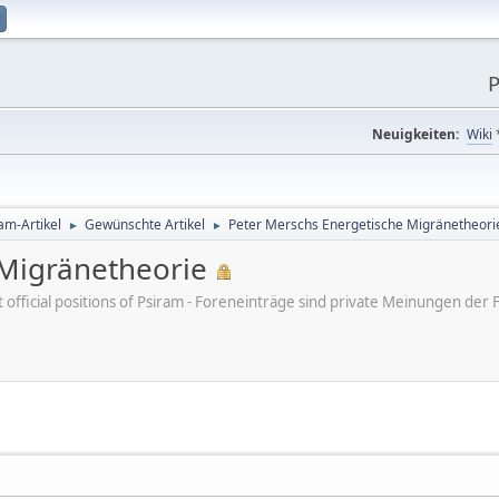
P
Neuigkeiten:
Wiki
am-Artikel
Gewünschte Artikel
Peter Merschs Energetische Migränetheori
►
►
 Migränetheorie
ot official positions of Psiram - Foreneinträge sind private Meinungen d
8