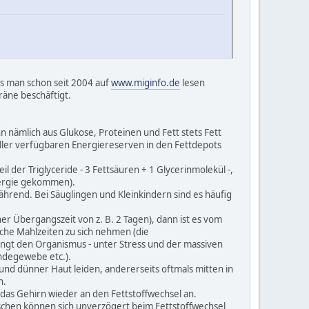
as man schon seit 2004 auf
www.miginfo.de
lesen
räne beschäftigt.
n nämlich aus Glukose, Proteinen und Fett stets Fett
ller verfügbaren Energiereserven in den Fettdepots
 der Triglyceride - 3 Fettsäuren + 1 Glycerinmolekül -,
nergie gekommen).
rend. Bei Säuglingen und Kleinkindern sind es häufig
er Übergangszeit von z. B. 2 Tagen), dann ist es vom
che Mahlzeiten zu sich nehmen (die
ingt den Organismus - unter Stress und der massiven
ndegewebe etc.).
und dünner Haut leiden, andererseits oftmals mitten in
n.
 das Gehirn wieder an den Fettstoffwechsel an.
chen können sich unverzögert beim Fettstoffwechsel