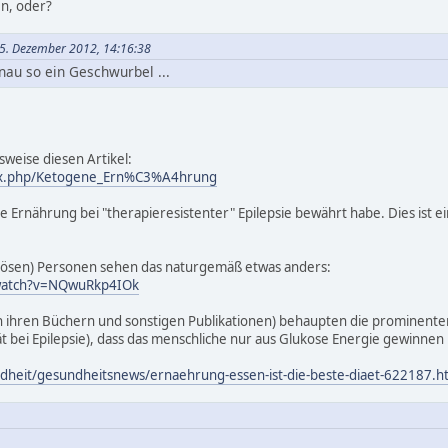
en, oder?
25. Dezember 2012, 14:16:38
au so ein Geschwurbel ...
sweise diesen Artikel:
dex.php/Ketogene_Ern%C3%A4hrung
ese Ernährung bei "therapieresistenter" Epilepsie bewährt habe. Dies is
riösen) Personen sehen das naturgemäß etwas anders:
watch?v=NQwuRkp4IOk
n ihren Büchern und sonstigen Publikationen) behaupten die prominente
 bei Epilepsie), dass das menschliche nur aus Glukose Energie gewinnen k
dheit/gesundheitsnews/ernaehrung-essen-ist-die-beste-diaet-622187.h