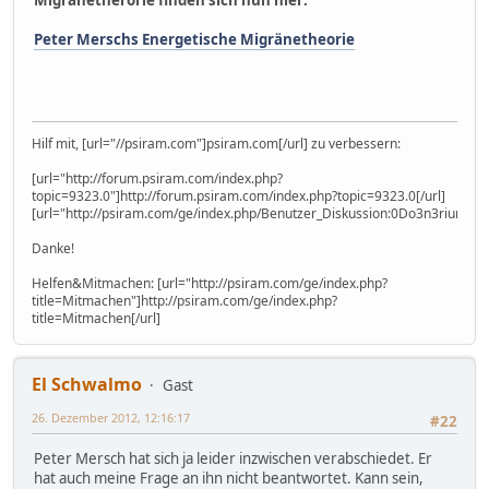
Migränetherorie finden sich nun hier:
Peter Merschs Energetische Migränetheorie
Hilf mit, [url="//psiram.com"]psiram.com[/url] zu verbessern:
[url="http://forum.psiram.com/index.php?
topic=9323.0"]http://forum.psiram.com/index.php?topic=9323.0[/url]
[url="http://psiram.com/ge/index.php/Benutzer_Diskussion:0Do3n3rium0"]
Danke!
Helfen&Mitmachen: [url="http://psiram.com/ge/index.php?
title=Mitmachen"]http://psiram.com/ge/index.php?
title=Mitmachen[/url]
El Schwalmo
Gast
26. Dezember 2012, 12:16:17
#22
Peter Mersch hat sich ja leider inzwischen verabschiedet. Er
hat auch meine Frage an ihn nicht beantwortet. Kann sein,