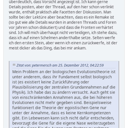
überdeutlich, dass Vorsicht angezeigt ist. Ich kann gerne
Details posten, aber der Thread, auf den hier schon verlinkt
wurde, enthält praktisch alle Facetten der Diskussion. Man
sollte bei der Lektüre aber beachten, dass es ein Remake ist
(so gut wie alle Details wurden in anderen Threads und Foren
vor Jahren schon diskutiert) und dass die Fronten verhärtet
sind. Ich will mich überhaupt nicht verteidigen, ich stehe dazu,
dass ich auf einen Schelmen anderthalbe setze. Selten werfe
ich den ersten Stein, aber wenn ich einen zurückwerfe, ist der
meist dicker als das Ding, das bei mir ankam.
Zitat von: petermersch am 25. Dezember 2012, 04:22:59
Mein Problem an der biologischen Evolutionstheorie ist
unter anderem, dass ihr Fundament selbst biologisch
ist (es existiert keine Zurückführung oder
Plausibilisierung der zentralen Grundannahmen auf die
Physik). Ich habe das zu ändern versucht. Auch geht sie
von einschränkenden Annahmen aus, die bei höheren
Evolutionen nicht mehr gegeben sind. Beispielsweise
funktioniert die Theorie der egoistischen Gene nur
unter der Annahme, dass es keine Kernkompetenzen
gibt. Ein Lebewesen kann sich nicht dafür entscheiden,
bevorzugt die Gene für die eigene Nase weiterzugeben