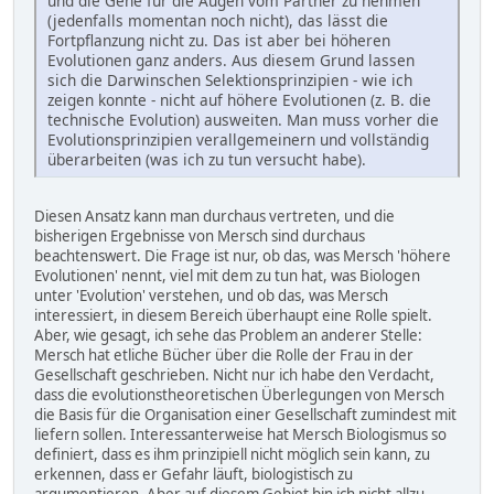
und die Gene für die Augen vom Partner zu nehmen
(jedenfalls momentan noch nicht), das lässt die
Fortpflanzung nicht zu. Das ist aber bei höheren
Evolutionen ganz anders. Aus diesem Grund lassen
sich die Darwinschen Selektionsprinzipien - wie ich
zeigen konnte - nicht auf höhere Evolutionen (z. B. die
technische Evolution) ausweiten. Man muss vorher die
Evolutionsprinzipien verallgemeinern und vollständig
überarbeiten (was ich zu tun versucht habe).
Diesen Ansatz kann man durchaus vertreten, und die
bisherigen Ergebnisse von Mersch sind durchaus
beachtenswert. Die Frage ist nur, ob das, was Mersch 'höhere
Evolutionen' nennt, viel mit dem zu tun hat, was Biologen
unter 'Evolution' verstehen, und ob das, was Mersch
interessiert, in diesem Bereich überhaupt eine Rolle spielt.
Aber, wie gesagt, ich sehe das Problem an anderer Stelle:
Mersch hat etliche Bücher über die Rolle der Frau in der
Gesellschaft geschrieben. Nicht nur ich habe den Verdacht,
dass die evolutionstheoretischen Überlegungen von Mersch
die Basis für die Organisation einer Gesellschaft zumindest mit
liefern sollen. Interessanterweise hat Mersch Biologismus so
definiert, dass es ihm prinzipiell nicht möglich sein kann, zu
erkennen, dass er Gefahr läuft, biologistisch zu