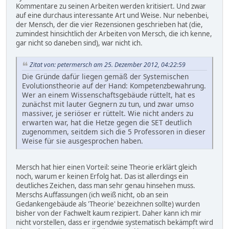
Kommentare zu seinen Arbeiten werden kritisiert. Und zwar
auf eine durchaus interessante Art und Weise. Nur nebenbei,
der Mensch, der die vier Rezensionen geschrieben hat (die,
zumindest hinsichtlich der Arbeiten von Mersch, die ich kenne,
gar nicht so daneben sind), war nicht ich.
Zitat von: petermersch am 25. Dezember 2012, 04:22:59
Die Gründe dafür liegen gemäß der Systemischen
Evolutionstheorie auf der Hand: Kompetenzbewahrung.
Wer an einem Wissenschaftsgebäude rüttelt, hat es
zunächst mit lauter Gegnern zu tun, und zwar umso
massiver, je seriöser er rüttelt. Wie nicht anders zu
erwarten war, hat die Hetze gegen die SET deutlich
zugenommen, seitdem sich die 5 Professoren in dieser
Weise für sie ausgesprochen haben.
Mersch hat hier einen Vorteil: seine Theorie erklärt gleich
noch, warum er keinen Erfolg hat. Das ist allerdings ein
deutliches Zeichen, dass man sehr genau hinsehen muss.
Merschs Auffassungen (ich weiß nicht, ob an sein
Gedankengebäude als 'Theorie' bezeichnen sollte) wurden
bisher von der Fachwelt kaum rezipiert. Daher kann ich mir
nicht vorstellen, dass er irgendwie systematisch bekämpft wird