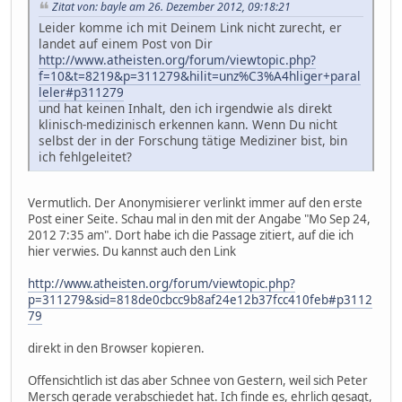
Zitat von: bayle am 26. Dezember 2012, 09:18:21
Leider komme ich mit Deinem Link nicht zurecht, er
landet auf einem Post von Dir
http://www.atheisten.org/forum/viewtopic.php?
f=10&t=8219&p=311279&hilit=unz%C3%A4hliger+paral
leler#p311279
und hat keinen Inhalt, den ich irgendwie als direkt
klinisch-medizinisch erkennen kann. Wenn Du nicht
selbst der in der Forschung tätige Mediziner bist, bin
ich fehlgeleitet?
Vermutlich. Der Anonymisierer verlinkt immer auf den erste
Post einer Seite. Schau mal in den mit der Angabe "Mo Sep 24,
2012 7:35 am". Dort habe ich die Passage zitiert, auf die ich
hier verwies. Du kannst auch den Link
http://www.atheisten.org/forum/viewtopic.php?
p=311279&sid=818de0cbcc9b8af24e12b37fcc410feb#p3112
79
direkt in den Browser kopieren.
Offensichtlich ist das aber Schnee von Gestern, weil sich Peter
Mersch gerade verabschiedet hat. Ich finde es, ehrlich gesagt,