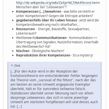
http://de.wikipedia.org/wiki/Zeitpr%C3%A4ferenz
beim
Menschen aber bei "Lebewesen"?
Kompetenzen [...] bewahren
- was bitte versteht er
unter Kompetenzen? Gegen die Entropie arbeiten?
gegebenenfalls über ihr Leben hinaus
- Jetzt wird die
Kompetenzbewahrung noch rätselhafter...
Ressourcen
- Energie, Baustoffe, Sexualpartner,
Lebensraum?
Wettbewerbs
kommunikationen
- Kommunikation =>
Übertragung von Signalen, Nutzinformation; innerhalb
des Wettbewerbs? Hä?
Nischen
- Ökologische Nischen?
Reproduktion ihrer Kompetenzen
- Its a mystery!
Zitat
[...]Für den Autor wird in der Rezeption der
Evolutionstheorie ein entscheidender Fehler begangen:
die Theorie vom ,,survival of the fittest", nach der das
am besten an seine Umwelt angepasste Exemplar
überlebt, hält er für zumindest teilweise falsch.
Stattdessen überlebt seiner Meinung nach vor allem
dasjenige Lebewesen, das sich in seine jeweilige
Umwelt am stärksten fortpflanzen will und dieses auch
tut. [...]