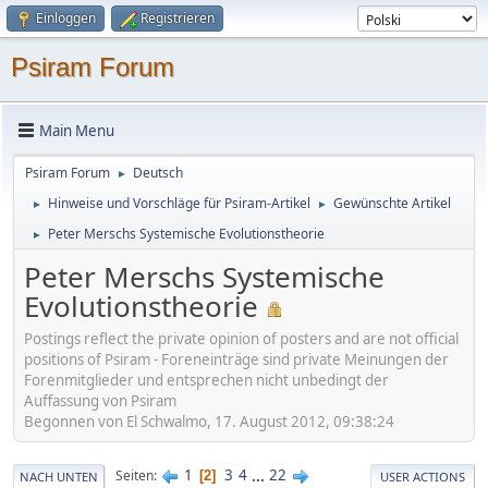
Einloggen
Registrieren
Psiram Forum
Main Menu
Psiram Forum
Deutsch
►
Hinweise und Vorschläge für Psiram-Artikel
Gewünschte Artikel
►
►
Peter Merschs Systemische Evolutionstheorie
►
Peter Merschs Systemische
Evolutionstheorie
Postings reflect the private opinion of posters and are not official
positions of Psiram - Foreneinträge sind private Meinungen der
Forenmitglieder und entsprechen nicht unbedingt der
Auffassung von Psiram
Begonnen von El Schwalmo, 17. August 2012, 09:38:24
1
3
4
...
22
Seiten
2
NACH UNTEN
USER ACTIONS