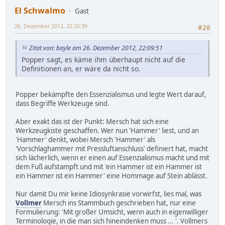
El Schwalmo
Gast
26. Dezember 2012, 22:26:39
#26
Zitat von: bayle am 26. Dezember 2012, 22:09:51
Popper sagt, es käme ihm überhaupt nicht auf die
Definitionen an, er wäre da nicht so.
Popper bekämpfte den Essenzialismus und legte Wert darauf,
dass Begriffe Werkzeuge sind.
Aber exakt das ist der Punkt: Mersch hat sich eine
Werkzeugkiste geschaffen. Wer nun 'Hammer' liest, und an
'Hammer' denkt, wobei Mersch 'Hammer' als
'Vorschlaghammer mit Pressluftanschluss' definiert hat, macht
sich lächerlich, wenn er einen auf Essenzialismus macht und mit
dem Fuß aufstampft und mit 'ein Hammer ist ein Hammer ist
ein Hammer ist ein Hammer' eine Hommage auf Stein ablässt.
Nur damit Du mir keine Idiosynkrasie vorwirfst, lies mal, was
Vollmer
Mersch ins Stammbuch geschrieben hat, nur eine
Formulierung: 'Mit großer Umsicht, wenn auch in eigenwilliger
Terminologie, in die man sich hineindenken muss ... '. Vollmers