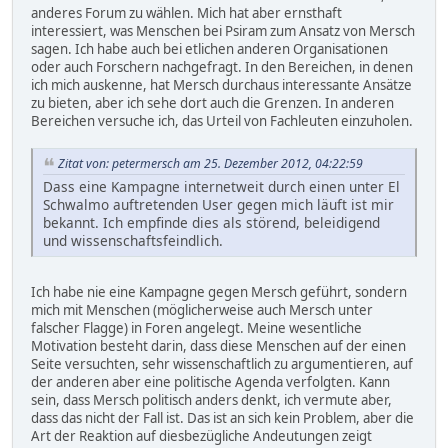
anderes Forum zu wählen. Mich hat aber ernsthaft
interessiert, was Menschen bei Psiram zum Ansatz von Mersch
sagen. Ich habe auch bei etlichen anderen Organisationen
oder auch Forschern nachgefragt. In den Bereichen, in denen
ich mich auskenne, hat Mersch durchaus interessante Ansätze
zu bieten, aber ich sehe dort auch die Grenzen. In anderen
Bereichen versuche ich, das Urteil von Fachleuten einzuholen.
Zitat von: petermersch am 25. Dezember 2012, 04:22:59
Dass eine Kampagne internetweit durch einen unter El
Schwalmo auftretenden User gegen mich läuft ist mir
bekannt. Ich empfinde dies als störend, beleidigend
und wissenschaftsfeindlich.
Ich habe nie eine Kampagne gegen Mersch geführt, sondern
mich mit Menschen (möglicherweise auch Mersch unter
falscher Flagge) in Foren angelegt. Meine wesentliche
Motivation besteht darin, dass diese Menschen auf der einen
Seite versuchten, sehr wissenschaftlich zu argumentieren, auf
der anderen aber eine politische Agenda verfolgten. Kann
sein, dass Mersch politisch anders denkt, ich vermute aber,
dass das nicht der Fall ist. Das ist an sich kein Problem, aber die
Art der Reaktion auf diesbezügliche Andeutungen zeigt