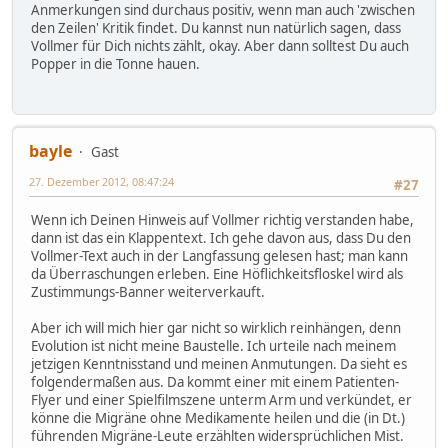
Anmerkungen sind durchaus positiv, wenn man auch 'zwischen
den Zeilen' Kritik findet. Du kannst nun natürlich sagen, dass
Vollmer für Dich nichts zählt, okay. Aber dann solltest Du auch
Popper in die Tonne hauen.
bayle
Gast
27. Dezember 2012, 08:47:24
#27
Wenn ich Deinen Hinweis auf Vollmer richtig verstanden habe,
dann ist das ein Klappentext. Ich gehe davon aus, dass Du den
Vollmer-Text auch in der Langfassung gelesen hast; man kann
da Überraschungen erleben. Eine Höflichkeitsfloskel wird als
Zustimmungs-Banner weiterverkauft.
Aber ich will mich hier gar nicht so wirklich reinhängen, denn
Evolution ist nicht meine Baustelle. Ich urteile nach meinem
jetzigen Kenntnisstand und meinen Anmutungen. Da sieht es
folgendermaßen aus. Da kommt einer mit einem Patienten-
Flyer und einer Spielfilmszene unterm Arm und verkündet, er
könne die Migräne ohne Medikamente heilen und die (in Dt.)
führenden Migräne-Leute erzählten widersprüchlichen Mist.