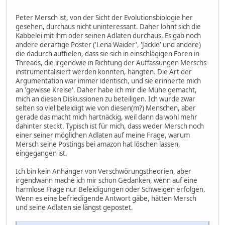
Peter Mersch ist, von der Sicht der Evolutionsbiologie her
gesehen, durchaus nicht uninteressant. Daher lohnt sich die
Kabbelei mit ihm oder seinen Adlaten durchaus. Es gab noch
andere derartige Poster ('Lena Waider', 'Jackle' und andere)
die dadurch auffielen, dass sie sich in einschlägigen Foren in
Threads, die irgendwie in Richtung der Auffassungen Merschs
instrumentalisiert werden konnten, hängten. Die Art der
Argumentation war immer identisch, und sie erinnerte mich
an 'gewisse Kreise'. Daher habe ich mir die Mühe gemacht,
mich an diesen Diskussionen zu beteiligen. Ich wurde zwar
selten so viel beleidigt wie von diesen(m?) Menschen, aber
gerade das macht mich hartnäckig, weil dann da wohl mehr
dahinter steckt. Typisch ist für mich, dass weder Mersch noch
einer seiner möglichen Adlaten auf meine Frage, warum
Mersch seine Postings bei amazon hat löschen lassen,
eingegangen ist.
Ich bin kein Anhänger von Verschwörungstheorien, aber
irgendwann mache ich mir schon Gedanken, wenn auf eine
harmlose Frage nur Beleidigungen oder Schweigen erfolgen.
Wenn es eine befriedigende Antwort gäbe, hätten Mersch
und seine Adlaten sie längst gepostet.