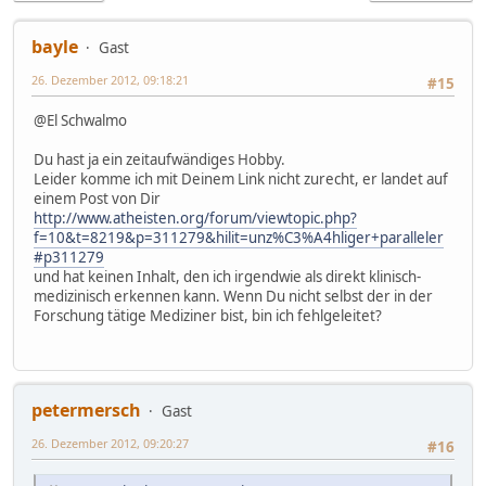
bayle
Gast
26. Dezember 2012, 09:18:21
#15
@El Schwalmo
Du hast ja ein zeitaufwändiges Hobby.
Leider komme ich mit Deinem Link nicht zurecht, er landet auf
einem Post von Dir
http://www.atheisten.org/forum/viewtopic.php?
f=10&t=8219&p=311279&hilit=unz%C3%A4hliger+paralleler
#p311279
und hat keinen Inhalt, den ich irgendwie als direkt klinisch-
medizinisch erkennen kann. Wenn Du nicht selbst der in der
Forschung tätige Mediziner bist, bin ich fehlgeleitet?
petermersch
Gast
26. Dezember 2012, 09:20:27
#16