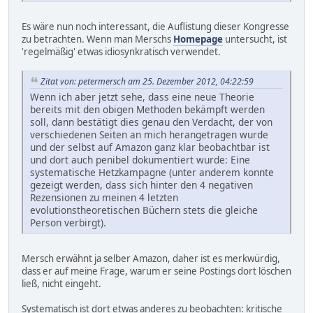
Es wäre nun noch interessant, die Auflistung dieser Kongresse
zu betrachten. Wenn man Merschs
Homepage
untersucht, ist
'regelmäßig' etwas idiosynkratisch verwendet.
Zitat von: petermersch am 25. Dezember 2012, 04:22:59
Wenn ich aber jetzt sehe, dass eine neue Theorie
bereits mit den obigen Methoden bekämpft werden
soll, dann bestätigt dies genau den Verdacht, der von
verschiedenen Seiten an mich herangetragen wurde
und der selbst auf Amazon ganz klar beobachtbar ist
und dort auch penibel dokumentiert wurde: Eine
systematische Hetzkampagne (unter anderem konnte
gezeigt werden, dass sich hinter den 4 negativen
Rezensionen zu meinen 4 letzten
evolutionstheoretischen Büchern stets die gleiche
Person verbirgt).
Mersch erwähnt ja selber Amazon, daher ist es merkwürdig,
dass er auf meine Frage, warum er seine Postings dort löschen
ließ, nicht eingeht.
Systematisch ist dort etwas anderes zu beobachten: kritische