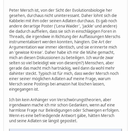
Peter Mersch ist, von der Sicht der Evolutionsbiologie her
gesehen, durchaus nicht uninteressant. Daher lohnt sich die
Kabbelei mit ihm oder seinen Adlaten durchaus. Es gab noch
andere derartige Poster ('Lena Waider', 'Jackle' und andere)
die dadurch auffielen, dass sie sich in einschlägigen Foren in
Threads, die irgendwie in Richtung der Auffassungen Merschs
instrumentalisiert werden konnten, hängten. Die Art der
Argumentation war immer identisch, und sie erinnerte mich
an 'gewisse Kreise'. Daher habe ich mir die Mühe gemacht,
mich an diesen Diskussionen zu beteiligen. Ich wurde zwar
selten so viel beleidigt wie von diesen(m?) Menschen, aber
gerade das macht mich hartnäckig, weil dann da wohl mehr
dahinter steckt. Typisch ist für mich, dass weder Mersch noch
einer seiner möglichen Adlaten auf meine Frage, warum
Mersch seine Postings bei amazon hat löschen lassen,
eingegangen ist.
Ich bin kein Anhänger von Verschwörungstheorien, aber
irgendwann mache ich mir schon Gedanken, wenn auf eine
harmlose Frage nur Beleidigungen oder Schweigen erfolgen.
Wenn es eine befriedigende Antwort gäbe, hätten Mersch
und seine Adlaten sie längst gepostet.