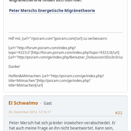
Migränetherorie finden sich nun hier:
Peter Merschs Energetische Migränetheorie
Hilf mit, [url="//psiram.com"]psiram.com[/url] zu verbessern:
[url="http://forum.psiram.com/index.php?
topic=9323.0"]http://forum.psiram.com/index.php?topic=9323.0[/url]
[url="http://psiram.com/ge/index.php/Benutzer_Diskussion:0Do3n3rium0"]
Danke!
Helfen&Mitmachen: [url="http://psiram.com/ge/index.php?
title=Mitmachen"]http://psiram.com/ge/index.php?
title=Mitmachen[/url]
El Schwalmo
Gast
26. Dezember 2012, 12:16:17
#22
Peter Mersch hat sich ja leider inzwischen verabschiedet. Er
hat auch meine Frage an ihn nicht beantwortet. Kann sein,