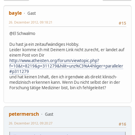
bayle
Gast
26. Dezember 2012, 09:18:21
#15
@El Schwalmo
Du hast ja ein zeitaufwändiges Hobby.
Leider komme ich mit Deinem Link nicht zurecht, er landet auf
einem Post von Dir
http://www.atheisten.org/forum/viewtopic.php?
f=10&t=8219&p=311279&hilit=unz%C3%A4hliger+paralleler
#p311279
und hat keinen Inhalt, den ich irgendwie als direkt klinisch-
medizinisch erkennen kann. Wenn Du nicht selbst der in der
Forschung tätige Mediziner bist, bin ich fehlgeleitet?
petermersch
Gast
26. Dezember 2012, 09:20:27
#16