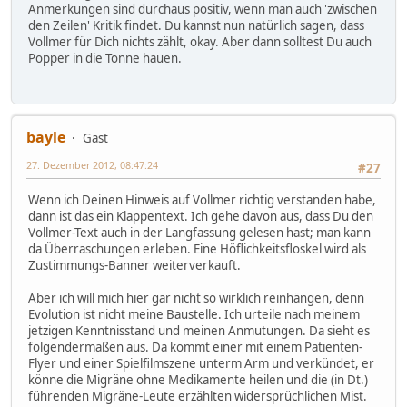
Anmerkungen sind durchaus positiv, wenn man auch 'zwischen
den Zeilen' Kritik findet. Du kannst nun natürlich sagen, dass
Vollmer für Dich nichts zählt, okay. Aber dann solltest Du auch
Popper in die Tonne hauen.
bayle
Gast
27. Dezember 2012, 08:47:24
#27
Wenn ich Deinen Hinweis auf Vollmer richtig verstanden habe,
dann ist das ein Klappentext. Ich gehe davon aus, dass Du den
Vollmer-Text auch in der Langfassung gelesen hast; man kann
da Überraschungen erleben. Eine Höflichkeitsfloskel wird als
Zustimmungs-Banner weiterverkauft.
Aber ich will mich hier gar nicht so wirklich reinhängen, denn
Evolution ist nicht meine Baustelle. Ich urteile nach meinem
jetzigen Kenntnisstand und meinen Anmutungen. Da sieht es
folgendermaßen aus. Da kommt einer mit einem Patienten-
Flyer und einer Spielfilmszene unterm Arm und verkündet, er
könne die Migräne ohne Medikamente heilen und die (in Dt.)
führenden Migräne-Leute erzählten widersprüchlichen Mist.