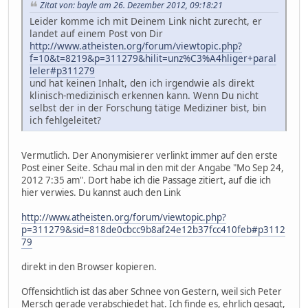
Zitat von: bayle am 26. Dezember 2012, 09:18:21
Leider komme ich mit Deinem Link nicht zurecht, er
landet auf einem Post von Dir
http://www.atheisten.org/forum/viewtopic.php?
f=10&t=8219&p=311279&hilit=unz%C3%A4hliger+paral
leler#p311279
und hat keinen Inhalt, den ich irgendwie als direkt
klinisch-medizinisch erkennen kann. Wenn Du nicht
selbst der in der Forschung tätige Mediziner bist, bin
ich fehlgeleitet?
Vermutlich. Der Anonymisierer verlinkt immer auf den erste
Post einer Seite. Schau mal in den mit der Angabe "Mo Sep 24,
2012 7:35 am". Dort habe ich die Passage zitiert, auf die ich
hier verwies. Du kannst auch den Link
http://www.atheisten.org/forum/viewtopic.php?
p=311279&sid=818de0cbcc9b8af24e12b37fcc410feb#p3112
79
direkt in den Browser kopieren.
Offensichtlich ist das aber Schnee von Gestern, weil sich Peter
Mersch gerade verabschiedet hat. Ich finde es, ehrlich gesagt,