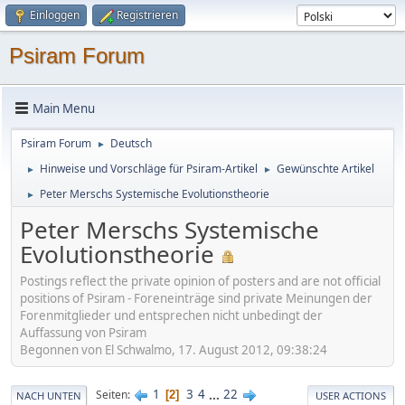
Einloggen
Registrieren
Psiram Forum
Main Menu
Psiram Forum
Deutsch
►
Hinweise und Vorschläge für Psiram-Artikel
Gewünschte Artikel
►
►
Peter Merschs Systemische Evolutionstheorie
►
Peter Merschs Systemische
Evolutionstheorie
Postings reflect the private opinion of posters and are not official
positions of Psiram - Foreneinträge sind private Meinungen der
Forenmitglieder und entsprechen nicht unbedingt der
Auffassung von Psiram
Begonnen von El Schwalmo, 17. August 2012, 09:38:24
1
3
4
...
22
Seiten
2
NACH UNTEN
USER ACTIONS