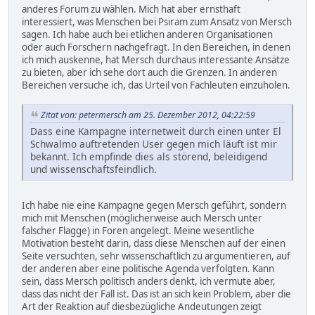
anderes Forum zu wählen. Mich hat aber ernsthaft
interessiert, was Menschen bei Psiram zum Ansatz von Mersch
sagen. Ich habe auch bei etlichen anderen Organisationen
oder auch Forschern nachgefragt. In den Bereichen, in denen
ich mich auskenne, hat Mersch durchaus interessante Ansätze
zu bieten, aber ich sehe dort auch die Grenzen. In anderen
Bereichen versuche ich, das Urteil von Fachleuten einzuholen.
Zitat von: petermersch am 25. Dezember 2012, 04:22:59
Dass eine Kampagne internetweit durch einen unter El
Schwalmo auftretenden User gegen mich läuft ist mir
bekannt. Ich empfinde dies als störend, beleidigend
und wissenschaftsfeindlich.
Ich habe nie eine Kampagne gegen Mersch geführt, sondern
mich mit Menschen (möglicherweise auch Mersch unter
falscher Flagge) in Foren angelegt. Meine wesentliche
Motivation besteht darin, dass diese Menschen auf der einen
Seite versuchten, sehr wissenschaftlich zu argumentieren, auf
der anderen aber eine politische Agenda verfolgten. Kann
sein, dass Mersch politisch anders denkt, ich vermute aber,
dass das nicht der Fall ist. Das ist an sich kein Problem, aber die
Art der Reaktion auf diesbezügliche Andeutungen zeigt