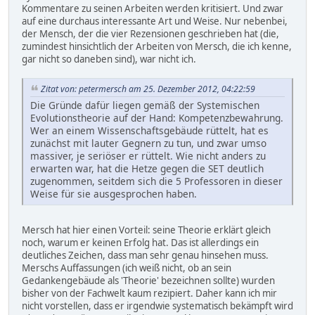
Kommentare zu seinen Arbeiten werden kritisiert. Und zwar
auf eine durchaus interessante Art und Weise. Nur nebenbei,
der Mensch, der die vier Rezensionen geschrieben hat (die,
zumindest hinsichtlich der Arbeiten von Mersch, die ich kenne,
gar nicht so daneben sind), war nicht ich.
Zitat von: petermersch am 25. Dezember 2012, 04:22:59
Die Gründe dafür liegen gemäß der Systemischen
Evolutionstheorie auf der Hand: Kompetenzbewahrung.
Wer an einem Wissenschaftsgebäude rüttelt, hat es
zunächst mit lauter Gegnern zu tun, und zwar umso
massiver, je seriöser er rüttelt. Wie nicht anders zu
erwarten war, hat die Hetze gegen die SET deutlich
zugenommen, seitdem sich die 5 Professoren in dieser
Weise für sie ausgesprochen haben.
Mersch hat hier einen Vorteil: seine Theorie erklärt gleich
noch, warum er keinen Erfolg hat. Das ist allerdings ein
deutliches Zeichen, dass man sehr genau hinsehen muss.
Merschs Auffassungen (ich weiß nicht, ob an sein
Gedankengebäude als 'Theorie' bezeichnen sollte) wurden
bisher von der Fachwelt kaum rezipiert. Daher kann ich mir
nicht vorstellen, dass er irgendwie systematisch bekämpft wird