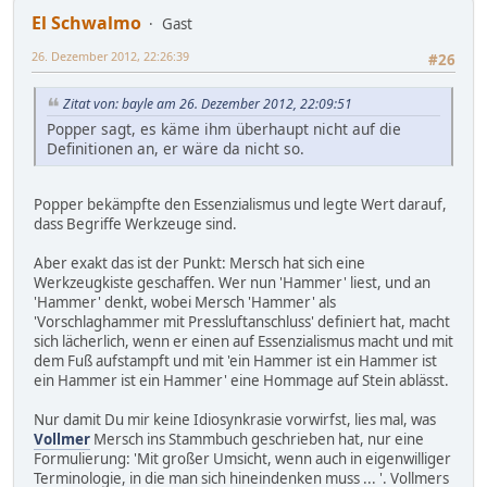
El Schwalmo
Gast
26. Dezember 2012, 22:26:39
#26
Zitat von: bayle am 26. Dezember 2012, 22:09:51
Popper sagt, es käme ihm überhaupt nicht auf die
Definitionen an, er wäre da nicht so.
Popper bekämpfte den Essenzialismus und legte Wert darauf,
dass Begriffe Werkzeuge sind.
Aber exakt das ist der Punkt: Mersch hat sich eine
Werkzeugkiste geschaffen. Wer nun 'Hammer' liest, und an
'Hammer' denkt, wobei Mersch 'Hammer' als
'Vorschlaghammer mit Pressluftanschluss' definiert hat, macht
sich lächerlich, wenn er einen auf Essenzialismus macht und mit
dem Fuß aufstampft und mit 'ein Hammer ist ein Hammer ist
ein Hammer ist ein Hammer' eine Hommage auf Stein ablässt.
Nur damit Du mir keine Idiosynkrasie vorwirfst, lies mal, was
Vollmer
Mersch ins Stammbuch geschrieben hat, nur eine
Formulierung: 'Mit großer Umsicht, wenn auch in eigenwilliger
Terminologie, in die man sich hineindenken muss ... '. Vollmers