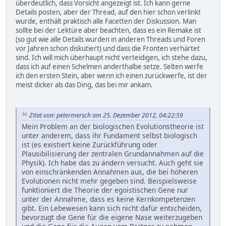
überdeutlich, dass Vorsicht angezeigt ist. Ich kann gerne
Details posten, aber der Thread, auf den hier schon verlinkt
wurde, enthält praktisch alle Facetten der Diskussion. Man
sollte bei der Lektüre aber beachten, dass es ein Remake ist
(so gut wie alle Details wurden in anderen Threads und Foren
vor Jahren schon diskutiert) und dass die Fronten verhärtet
sind. Ich will mich überhaupt nicht verteidigen, ich stehe dazu,
dass ich auf einen Schelmen anderthalbe setze. Selten werfe
ich den ersten Stein, aber wenn ich einen zurückwerfe, ist der
meist dicker als das Ding, das bei mir ankam.
Zitat von: petermersch am 25. Dezember 2012, 04:22:59
Mein Problem an der biologischen Evolutionstheorie ist
unter anderem, dass ihr Fundament selbst biologisch
ist (es existiert keine Zurückführung oder
Plausibilisierung der zentralen Grundannahmen auf die
Physik). Ich habe das zu ändern versucht. Auch geht sie
von einschränkenden Annahmen aus, die bei höheren
Evolutionen nicht mehr gegeben sind. Beispielsweise
funktioniert die Theorie der egoistischen Gene nur
unter der Annahme, dass es keine Kernkompetenzen
gibt. Ein Lebewesen kann sich nicht dafür entscheiden,
bevorzugt die Gene für die eigene Nase weiterzugeben