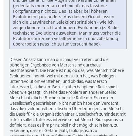
und die Gene für die Augen vom Partner zu nehmen
(jedenfalls momentan noch nicht), das lässt die
Fortpflanzung nicht zu. Das ist aber bei höheren
Evolutionen ganz anders. Aus diesem Grund lassen
sich die Darwinschen Selektionsprinzipien - wie ich
zeigen konnte - nicht auf höhere Evolutionen (z. B. die
technische Evolution) ausweiten. Man muss vorher die
Evolutionsprinzipien verallgemeinern und vollständig
überarbeiten (was ich zu tun versucht habe).
Diesen Ansatz kann man durchaus vertreten, und die
bisherigen Ergebnisse von Mersch sind durchaus
beachtenswert. Die Frage ist nur, ob das, was Mersch 'höhere
Evolutionen' nennt, viel mit dem zu tun hat, was Biologen
unter 'Evolution' verstehen, und ob das, was Mersch
interessiert, in diesem Bereich überhaupt eine Rolle spielt.
Aber, wie gesagt, ich sehe das Problem an anderer Stelle:
Mersch hat etliche Bücher über die Rolle der Frau in der
Gesellschaft geschrieben. Nicht nur ich habe den Verdacht,
dass die evolutionstheoretischen Überlegungen von Mersch
die Basis für die Organisation einer Gesellschaft zumindest mit
liefern sollen. Interessanterweise hat Mersch Biologismus so
definiert, dass es ihm prinzipiell nicht möglich sein kann, zu
erkennen, dass er Gefahr läuft, biologistisch zu