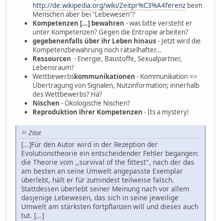
http://de.wikipedia.org/wiki/Zeitpr%C3%A4ferenz
beim
Menschen aber bei "Lebewesen"?
Kompetenzen [...] bewahren
- was bitte versteht er
unter Kompetenzen? Gegen die Entropie arbeiten?
gegebenenfalls über ihr Leben hinaus
- Jetzt wird die
Kompetenzbewahrung noch rätselhafter...
Ressourcen
- Energie, Baustoffe, Sexualpartner,
Lebensraum?
Wettbewerbs
kommunikationen
- Kommunikation =>
Übertragung von Signalen, Nutzinformation; innerhalb
des Wettbewerbs? Hä?
Nischen
- Ökologische Nischen?
Reproduktion ihrer Kompetenzen
- Its a mystery!
Zitat
[...]Für den Autor wird in der Rezeption der
Evolutionstheorie ein entscheidender Fehler begangen:
die Theorie vom ,,survival of the fittest", nach der das
am besten an seine Umwelt angepasste Exemplar
überlebt, hält er für zumindest teilweise falsch.
Stattdessen überlebt seiner Meinung nach vor allem
dasjenige Lebewesen, das sich in seine jeweilige
Umwelt am stärksten fortpflanzen will und dieses auch
tut. [...]