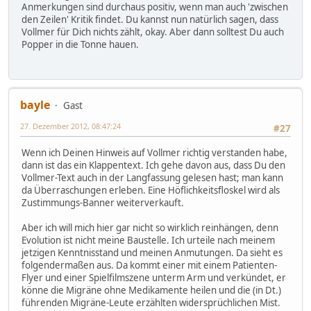
Anmerkungen sind durchaus positiv, wenn man auch 'zwischen
den Zeilen' Kritik findet. Du kannst nun natürlich sagen, dass
Vollmer für Dich nichts zählt, okay. Aber dann solltest Du auch
Popper in die Tonne hauen.
bayle
Gast
27. Dezember 2012, 08:47:24
#27
Wenn ich Deinen Hinweis auf Vollmer richtig verstanden habe,
dann ist das ein Klappentext. Ich gehe davon aus, dass Du den
Vollmer-Text auch in der Langfassung gelesen hast; man kann
da Überraschungen erleben. Eine Höflichkeitsfloskel wird als
Zustimmungs-Banner weiterverkauft.
Aber ich will mich hier gar nicht so wirklich reinhängen, denn
Evolution ist nicht meine Baustelle. Ich urteile nach meinem
jetzigen Kenntnisstand und meinen Anmutungen. Da sieht es
folgendermaßen aus. Da kommt einer mit einem Patienten-
Flyer und einer Spielfilmszene unterm Arm und verkündet, er
könne die Migräne ohne Medikamente heilen und die (in Dt.)
führenden Migräne-Leute erzählten widersprüchlichen Mist.