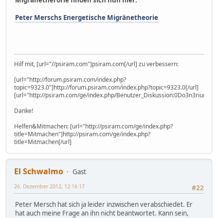
Migränetherorie finden sich nun hier:
Peter Merschs Energetische Migränetheorie
Hilf mit, [url="//psiram.com"]psiram.com[/url] zu verbessern:
[url="http://forum.psiram.com/index.php?
topic=9323.0"]http://forum.psiram.com/index.php?topic=9323.0[/url]
[url="http://psiram.com/ge/index.php/Benutzer_Diskussion:0Do3n3rium0"]
Danke!
Helfen&Mitmachen: [url="http://psiram.com/ge/index.php?
title=Mitmachen"]http://psiram.com/ge/index.php?
title=Mitmachen[/url]
El Schwalmo
Gast
26. Dezember 2012, 12:16:17
#22
Peter Mersch hat sich ja leider inzwischen verabschiedet. Er
hat auch meine Frage an ihn nicht beantwortet. Kann sein,