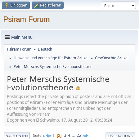
Einloggen
Registrieren
Psiram Forum
Main Menu
Psiram Forum
Deutsch
►
Hinweise und Vorschläge für Psiram-Artikel
Gewünschte Artikel
►
►
Peter Merschs Systemische Evolutionstheorie
►
Peter Merschs Systemische
Evolutionstheorie
Postings reflect the private opinion of posters and are not official
positions of Psiram - Foreneinträge sind private Meinungen der
Forenmitglieder und entsprechen nicht unbedingt der
Auffassung von Psiram
Begonnen von El Schwalmo, 17. August 2012, 09:38:24
1
3
4
...
22
Seiten
2
NACH UNTEN
USER ACTIONS