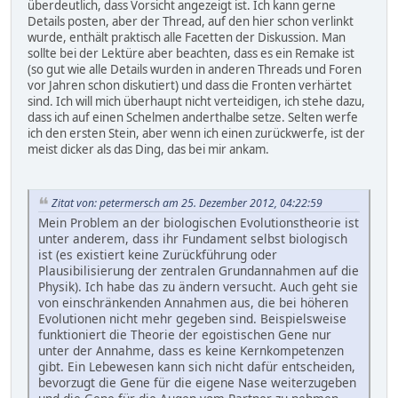
überdeutlich, dass Vorsicht angezeigt ist. Ich kann gerne
Details posten, aber der Thread, auf den hier schon verlinkt
wurde, enthält praktisch alle Facetten der Diskussion. Man
sollte bei der Lektüre aber beachten, dass es ein Remake ist
(so gut wie alle Details wurden in anderen Threads und Foren
vor Jahren schon diskutiert) und dass die Fronten verhärtet
sind. Ich will mich überhaupt nicht verteidigen, ich stehe dazu,
dass ich auf einen Schelmen anderthalbe setze. Selten werfe
ich den ersten Stein, aber wenn ich einen zurückwerfe, ist der
meist dicker als das Ding, das bei mir ankam.
Zitat von: petermersch am 25. Dezember 2012, 04:22:59
Mein Problem an der biologischen Evolutionstheorie ist
unter anderem, dass ihr Fundament selbst biologisch
ist (es existiert keine Zurückführung oder
Plausibilisierung der zentralen Grundannahmen auf die
Physik). Ich habe das zu ändern versucht. Auch geht sie
von einschränkenden Annahmen aus, die bei höheren
Evolutionen nicht mehr gegeben sind. Beispielsweise
funktioniert die Theorie der egoistischen Gene nur
unter der Annahme, dass es keine Kernkompetenzen
gibt. Ein Lebewesen kann sich nicht dafür entscheiden,
bevorzugt die Gene für die eigene Nase weiterzugeben