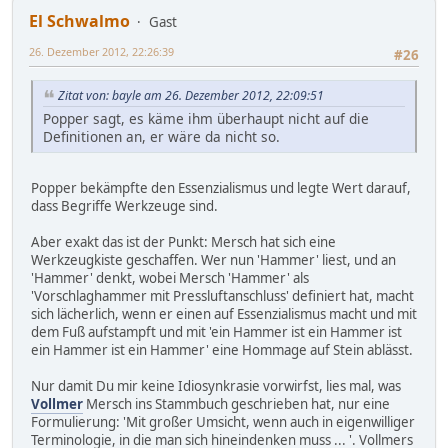
El Schwalmo
Gast
26. Dezember 2012, 22:26:39
#26
Zitat von: bayle am 26. Dezember 2012, 22:09:51
Popper sagt, es käme ihm überhaupt nicht auf die
Definitionen an, er wäre da nicht so.
Popper bekämpfte den Essenzialismus und legte Wert darauf,
dass Begriffe Werkzeuge sind.
Aber exakt das ist der Punkt: Mersch hat sich eine
Werkzeugkiste geschaffen. Wer nun 'Hammer' liest, und an
'Hammer' denkt, wobei Mersch 'Hammer' als
'Vorschlaghammer mit Pressluftanschluss' definiert hat, macht
sich lächerlich, wenn er einen auf Essenzialismus macht und mit
dem Fuß aufstampft und mit 'ein Hammer ist ein Hammer ist
ein Hammer ist ein Hammer' eine Hommage auf Stein ablässt.
Nur damit Du mir keine Idiosynkrasie vorwirfst, lies mal, was
Vollmer
Mersch ins Stammbuch geschrieben hat, nur eine
Formulierung: 'Mit großer Umsicht, wenn auch in eigenwilliger
Terminologie, in die man sich hineindenken muss ... '. Vollmers