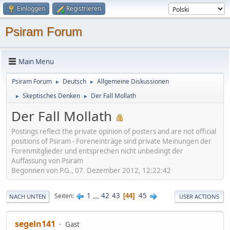
Einloggen
Registrieren
Psiram Forum
Main Menu
Psiram Forum
Deutsch
Allgemeine Diskussionen
►
►
Skeptisches Denken
Der Fall Mollath
►
►
Der Fall Mollath
Postings reflect the private opinion of posters and are not official
positions of Psiram - Foreneinträge sind private Meinungen der
Forenmitglieder und entsprechen nicht unbedingt der
Auffassung von Psiram
Begonnen von P.G., 07. Dezember 2012, 12:22:42
1
...
42
43
45
Seiten
44
NACH UNTEN
USER ACTIONS
segeln141
Gast