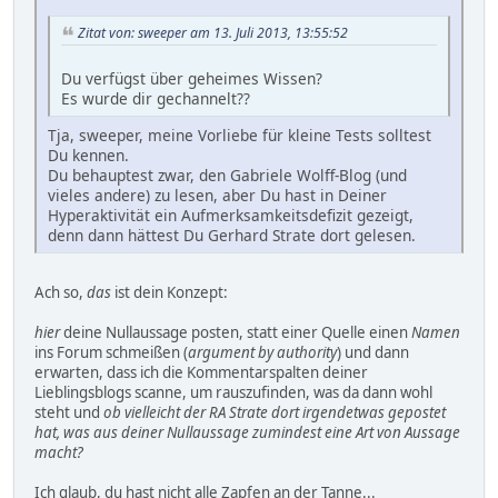
Zitat von: sweeper am 13. Juli 2013, 13:55:52
Du verfügst über geheimes Wissen?
Es wurde dir gechannelt??
Tja, sweeper, meine Vorliebe für kleine Tests solltest
Du kennen.
Du behauptest zwar, den Gabriele Wolff-Blog (und
vieles andere) zu lesen, aber Du hast in Deiner
Hyperaktivität ein Aufmerksamkeitsdefizit gezeigt,
denn dann hättest Du Gerhard Strate dort gelesen.
Ach so,
das
ist dein Konzept:
hier
deine Nullaussage posten, statt einer Quelle einen
Namen
ins Forum schmeißen (
argument by authority
) und dann
erwarten, dass ich die Kommentarspalten deiner
Lieblingsblogs scanne, um rauszufinden, was da dann wohl
steht und
ob vielleicht der RA Strate dort irgendetwas gepostet
hat, was aus deiner Nullaussage zumindest eine Art von Aussage
macht?
Ich glaub, du hast nicht alle Zapfen an der Tanne...