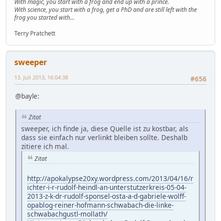
With magic, you start with a frog and end up with a prince.
With science, you start with a frog, get a PhD and are still left with the
frog you started with...
Terry Pratchett
sweeper
13. Juli 2013, 16:04:38
#656
@bayle:
Zitat
sweeper, ich finde ja, diese Quelle ist zu kostbar, als
dass sie einfach nur verlinkt bleiben sollte. Deshalb
zitiere ich mal.
Zitat
http://apokalypse20xy.wordpress.com/2013/04/16/r
ichter-i-r-rudolf-heindl-an-unterstutzerkreis-05-04-
2013-z-k-dr-rudolf-sponsel-osta-a-d-gabriele-wolff-
opablog-reiner-hofmann-schwabach-die-linke-
schwabachgustl-mollath/