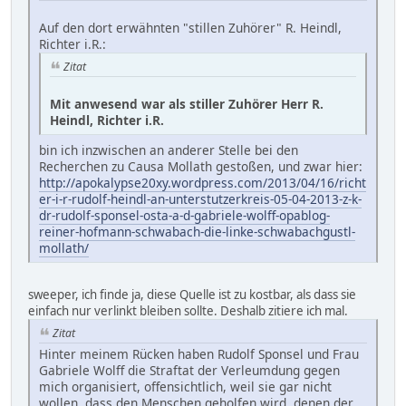
Auf den dort erwähnten "stillen Zuhörer" R. Heindl,
Richter i.R.:
Zitat
Mit anwesend war als stiller Zuhörer Herr R.
Heindl, Richter i.R.
bin ich inzwischen an anderer Stelle bei den
Recherchen zu Causa Mollath gestoßen, und zwar hier:
http://apokalypse20xy.wordpress.com/2013/04/16/richt
er-i-r-rudolf-heindl-an-unterstutzerkreis-05-04-2013-z-k-
dr-rudolf-sponsel-osta-a-d-gabriele-wolff-opablog-
reiner-hofmann-schwabach-die-linke-schwabachgustl-
mollath/
sweeper, ich finde ja, diese Quelle ist zu kostbar, als dass sie
einfach nur verlinkt bleiben sollte. Deshalb zitiere ich mal.
Zitat
Hinter meinem Rücken haben Rudolf Sponsel und Frau
Gabriele Wolff die Straftat der Verleumdung gegen
mich organisiert, offensichtlich, weil sie gar nicht
wollen, dass den Menschen geholfen wird, denen der