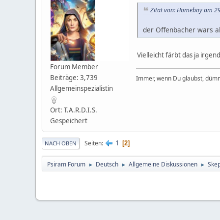
Zitat von: Homeboy am 29.
der Offenbacher wars ab
Vielleicht färbt das ja irge
Forum Member
Beiträge: 3,739
Immer, wenn Du glaubst, dümm
Allgemeinspezialistin
Ort: T.A.R.D.I.S.
Gespeichert
1
Seiten
2
NACH OBEN
Psiram Forum
Deutsch
Allgemeine Diskussionen
Skep
►
►
►