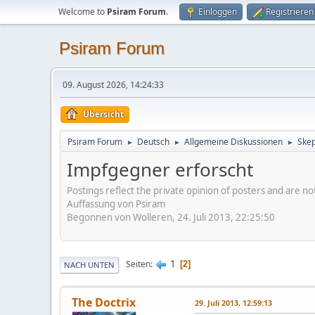
Welcome to
Psiram Forum
.
Einloggen
Registrieren
Psiram Forum
09. August 2026, 14:24:33
Übersicht
Psiram Forum
Deutsch
Allgemeine Diskussionen
Skep
►
►
►
Impfgegner erforscht
Postings reflect the private opinion of posters and are n
Auffassung von Psiram
Begonnen von Wolleren, 24. Juli 2013, 22:25:50
1
Seiten
2
NACH UNTEN
The Doctrix
29. Juli 2013, 12:59:13