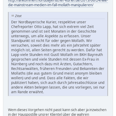
http://ankommen.nordbayerischer-kurier.de/2013/06/24/wie-
die-mainstream-medien-im-fall-mollath-manipulieren/
Zitat
Der Nordbayerische Kurier, respektive unser
Chefreporter Otto Lapp, hat sich extrem viel Zeit
genommen und ist seit Monaten in der Geschichte
unterwegs, um alle Aspekte zu erfassen. Unser
Standpunkt ist nicht für oder gegen Mollath. Wir
versuchen, soweit dies mehr als ein Jahrzehnt später
möglich ist, allen Seiten gerecht zu werden. Dafür hat
Lapp viele Stunden mit Gustl Mollath im BKH Bayreuth
gesprochen und viele Stunden mit dessen Ex-Frau in
Nürnberg und noch dazu mit Ärzten, Gutachtern,
Rechtsanwälten, früheren Freunden und Bekannten der
Mollaths (die aus gutem Grund meist anonym bleiben
wollen) und und und. Dass alle Fakten, die wir
publiziert haben, sich auch durch Jahresabschlüsse und
andere Akten belegen lassen, die uns vorliegen, sei nur
am Rande erwähnt.
Wem dieses Vorgehen nicht passt kann sich aber ja inzwischen
in der Hauspostille unsrer Klientel über die wahren