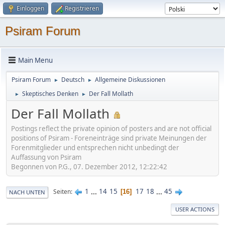
Einloggen
Registrieren
Psiram Forum
Main Menu
Psiram Forum
Deutsch
Allgemeine Diskussionen
►
►
Skeptisches Denken
Der Fall Mollath
►
►
Der Fall Mollath
Postings reflect the private opinion of posters and are not official
positions of Psiram - Foreneinträge sind private Meinungen der
Forenmitglieder und entsprechen nicht unbedingt der
Auffassung von Psiram
Begonnen von P.G., 07. Dezember 2012, 12:22:42
1
...
14
15
17
18
...
45
Seiten
16
NACH UNTEN
USER ACTIONS