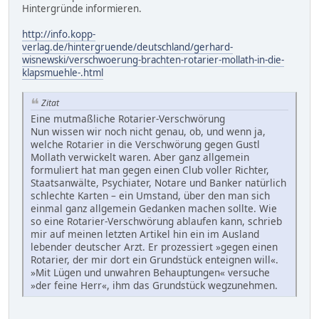
Hintergründe informieren.
http://info.kopp-
verlag.de/hintergruende/deutschland/gerhard-
wisnewski/verschwoerung-brachten-rotarier-mollath-in-die-
klapsmuehle-.html
Zitat
Eine mutmaßliche Rotarier-Verschwörung
Nun wissen wir noch nicht genau, ob, und wenn ja,
welche Rotarier in die Verschwörung gegen Gustl
Mollath verwickelt waren. Aber ganz allgemein
formuliert hat man gegen einen Club voller Richter,
Staatsanwälte, Psychiater, Notare und Banker natürlich
schlechte Karten – ein Umstand, über den man sich
einmal ganz allgemein Gedanken machen sollte. Wie
so eine Rotarier-Verschwörung ablaufen kann, schrieb
mir auf meinen letzten Artikel hin ein im Ausland
lebender deutscher Arzt. Er prozessiert »gegen einen
Rotarier, der mir dort ein Grundstück enteignen will«.
»Mit Lügen und unwahren Behauptungen« versuche
»der feine Herr«, ihm das Grundstück wegzunehmen.