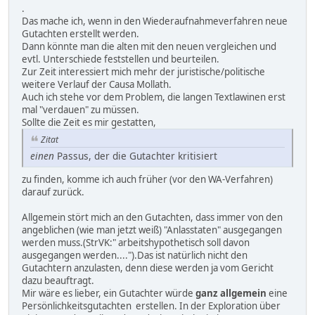
.
Das mache ich, wenn in den Wiederaufnahmeverfahren neue
Gutachten erstellt werden.
Dann könnte man die alten mit den neuen vergleichen und
evtl. Unterschiede feststellen und beurteilen.
Zur Zeit interessiert mich mehr der juristische/politische
weitere Verlauf der Causa Mollath.
Auch ich stehe vor dem Problem, die langen Textlawinen erst
mal "verdauen" zu müssen.
Sollte die Zeit es mir gestatten,
Zitat
einen
Passus, der die Gutachter kritisiert
zu finden, komme ich auch früher (vor den WA-Verfahren)
darauf zurück.
Allgemein stört mich an den Gutachten, dass immer von den
angeblichen (wie man jetzt weiß) "Anlasstaten" ausgegangen
werden muss.(StrVK:" arbeitshypothetisch soll davon
ausgegangen werden....").Das ist natürlich nicht den
Gutachtern anzulasten, denn diese werden ja vom Gericht
dazu beauftragt.
Mir wäre es lieber, ein Gutachter würde
ganz allgemein
eine
Persönlichkeitsgutachten erstellen. In der Exploration über