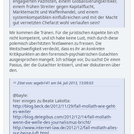
engagierten Pazifisten, einem Globalisierungskritiker,
einem frühen Streiter gegen Kapitalflucht,
Märktemacht und Waffenhandel, und einem
systemkompatiblen einflußreichen und mit der Macht
gut vernetzten Chefarzt wohl verlaufen sein?
Mir kommen die Tränen. Für die juristischen Aspekte bin ich
nicht kompetent, und ich habe keine Lust, mich durch diese
polemisch überhitzten Textlawinen zu fressen. Die
Weitschweifigkeit verdeckt, dass es ihr an
konkreten
Kritikpunkten an den forensisch-psychiatrischen Gutachten
ausgesprochen mangelt. Ich schlage vor, Du suchst Dir
einen
Passus, der die Gutachter kritisiert, und wir diskutieren über
den.
Zitat von: segeln141 am 04. Juli 2013, 13:09:03
@bayle:
hier einiges zu Beate Lakotta:
http://blog.beck.de/2012/11/29/fall-mollath-wie-geht-
es-weiter
http://blog.delegibus.com/2012/12/14/fall-mollath-
wenn-die-welle-des-journalismus-bricht/
http://www.internet-law.de/2012/12/fall-mollath-alles-
nur-heise-luft.html