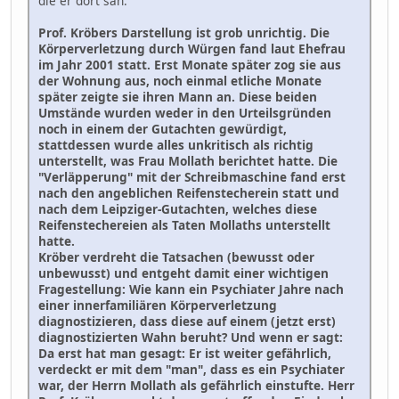
die er dort sah."
Prof. Kröbers Darstellung ist grob unrichtig. Die
Körperverletzung durch Würgen fand laut Ehefrau
im Jahr 2001 statt. Erst Monate später zog sie aus
der Wohnung aus, noch einmal etliche Monate
später zeigte sie ihren Mann an. Diese beiden
Umstände wurden weder in den Urteilsgründen
noch in einem der Gutachten gewürdigt,
stattdessen wurde alles unkritisch als richtig
unterstellt, was Frau Mollath berichtet hatte. Die
"Verläpperung" mit der Schreibmaschine fand erst
nach den angeblichen Reifenstecherein statt und
nach dem Leipziger-Gutachten, welches diese
Reifenstechereien als Taten Mollaths unterstellt
hatte.
Kröber verdreht die Tatsachen (bewusst oder
unbewusst) und entgeht damit einer wichtigen
Fragestellung: Wie kann ein Psychiater Jahre nach
einer innerfamiliären Körperverletzung
diagnostizieren, dass diese auf einem (jetzt erst)
diagnostizierten Wahn beruht? Und wenn er sagt:
Da erst hat man gesagt: Er ist weiter gefährlich,
verdeckt er mit dem "man", dass es ein Psychiater
war, der Herrn Mollath als gefährlich einstufte. Herr