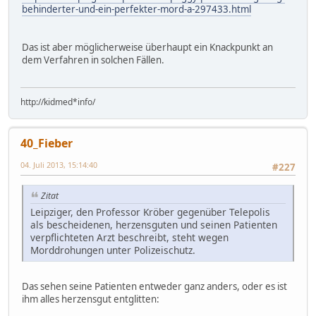
behinderter-und-ein-perfekter-mord-a-297433.html
Das ist aber möglicherweise überhaupt ein Knackpunkt an
dem Verfahren in solchen Fällen.
http://kidmed*info/
40_Fieber
04. Juli 2013, 15:14:40
#227
Zitat
Leipziger, den Professor Kröber gegenüber Telepolis
als bescheidenen, herzensguten und seinen Patienten
verpflichteten Arzt beschreibt, steht wegen
Morddrohungen unter Polizeischutz.
Das sehen seine Patienten entweder ganz anders, oder es ist
ihm alles herzensgut entglitten: