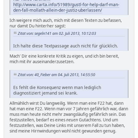
http://www.carta.info/51989/gustl-for-help-darf-man-
den-fall-mollath-allein-der-justiz-uberlassen/
Ich weigere mich auch, mich mit diesen Texten zu befassen,
nur damit Du hinterher sagst:
Zitat von: segeln141 am 02. Juli 2013, 10:12:03
Ich halte diese Textpassage auch nicht für glücklich.
Mach' Dir eine konkrete Kritik zu eigen, und ich bin bereit,
mich mit ihr auseinanderzusetzen.
Zitat von: 40_Fieber am 04. Juli 2013, 14:55:50
Es fehlt die Konsequenz wenn man lediglich
diagnostiziert jemand sei krank.
Allmählich wirst Du langweilig. Wenn man eine F22 hat, dann
hat man eine F22. Wenn man vor 7 Jahren gefährlich war, dann
muss man heute nicht mehr zwangsläufig gefährlich sein. Das
festzustellen, bedarf es eines
neuen
Gutachtens. Und um
festzustellen, was Deine Links mit unserem Fall zu tun haben,
sind meine Hirnwindungen wohl nicht gewunden genug.