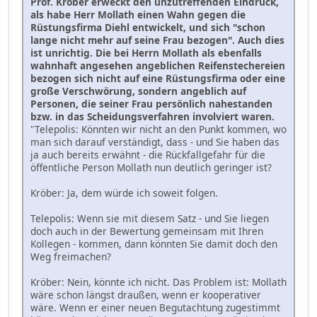
Prof. Kröber erweckt den unzutreffenden Eindruck,
als habe Herr Mollath einen Wahn gegen die
Rüstungsfirma Diehl entwickelt, und sich "schon
lange nicht mehr auf seine Frau bezogen". Auch dies
ist unrichtig. Die bei Herrn Mollath als ebenfalls
wahnhaft angesehen angeblichen Reifenstechereien
bezogen sich nicht auf eine Rüstungsfirma oder eine
große Verschwörung, sondern angeblich auf
Personen, die seiner Frau persönlich nahestanden
bzw. in das Scheidungsverfahren involviert waren.
"Telepolis: Könnten wir nicht an den Punkt kommen, wo
man sich darauf verständigt, dass - und Sie haben das
ja auch bereits erwähnt - die Rückfallgefahr für die
öffentliche Person Mollath nun deutlich geringer ist?
Kröber: Ja, dem würde ich soweit folgen.
Telepolis: Wenn sie mit diesem Satz - und Sie liegen
doch auch in der Bewertung gemeinsam mit Ihren
Kollegen - kommen, dann könnten Sie damit doch den
Weg freimachen?
Kröber: Nein, könnte ich nicht. Das Problem ist: Mollath
wäre schon längst draußen, wenn er kooperativer
wäre. Wenn er einer neuen Begutachtung zugestimmt