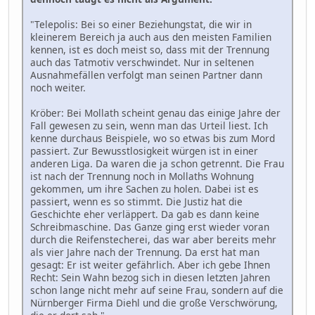
"Telepolis: Bei so einer Beziehungstat, die wir in
kleinerem Bereich ja auch aus den meisten Familien
kennen, ist es doch meist so, dass mit der Trennung
auch das Tatmotiv verschwindet. Nur in seltenen
Ausnahmefällen verfolgt man seinen Partner dann
noch weiter.
Kröber: Bei Mollath scheint genau das einige Jahre der
Fall gewesen zu sein, wenn man das Urteil liest. Ich
kenne durchaus Beispiele, wo so etwas bis zum Mord
passiert. Zur Bewusstlosigkeit würgen ist in einer
anderen Liga. Da waren die ja schon getrennt. Die Frau
ist nach der Trennung noch in Mollaths Wohnung
gekommen, um ihre Sachen zu holen. Dabei ist es
passiert, wenn es so stimmt. Die Justiz hat die
Geschichte eher verläppert. Da gab es dann keine
Schreibmaschine. Das Ganze ging erst wieder voran
durch die Reifenstecherei, das war aber bereits mehr
als vier Jahre nach der Trennung. Da erst hat man
gesagt: Er ist weiter gefährlich. Aber ich gebe Ihnen
Recht: Sein Wahn bezog sich in diesen letzten Jahren
schon lange nicht mehr auf seine Frau, sondern auf die
Nürnberger Firma Diehl und die große Verschwörung,