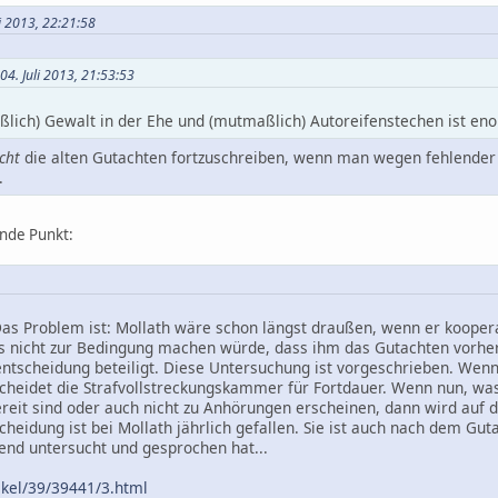
li 2013, 22:21:58
04. Juli 2013, 21:53:53
ßlich) Gewalt in der Ehe und (mutmaßlich) Autoreifenstechen ist enor
cht
die alten Gutachten fortzuschreiben, wenn man wegen fehlender
.
ende Punkt:
 Das Problem ist: Mollath wäre schon längst draußen, wenn er koope
s nicht zur Bedingung machen würde, dass ihm das Gutachten vorher 
entscheidung beteiligt. Diese Untersuchung ist vorgeschrieben. Wen
cheidet die Strafvollstreckungskammer für Fortdauer. Wenn nun, was 
ereit sind oder auch nicht zu Anhörungen erscheinen, dann wird auf
cheidung ist bei Mollath jährlich gefallen. Sie ist auch nach dem Gu
hend untersucht und gesprochen hat...
tikel/39/39441/3.html