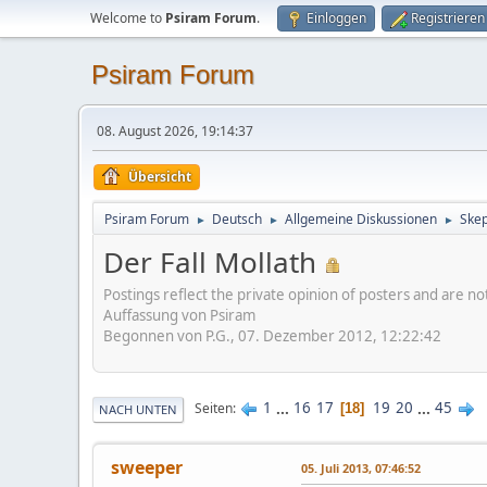
Welcome to
Psiram Forum
.
Einloggen
Registrieren
Psiram Forum
08. August 2026, 19:14:37
Übersicht
Psiram Forum
Deutsch
Allgemeine Diskussionen
Skep
►
►
►
Der Fall Mollath
Postings reflect the private opinion of posters and are n
Auffassung von Psiram
Begonnen von P.G., 07. Dezember 2012, 12:22:42
1
...
16
17
19
20
...
45
Seiten
18
NACH UNTEN
sweeper
05. Juli 2013, 07:46:52