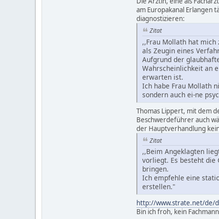
Die Ärztin, eine als Fachärz
am Europakanal Erlangen tä
diagnostizieren:
Zitat
,,Frau Mollath hat mich
als Zeugin eines Verfa
Aufgrund der glaubhaft
Wahrscheinlichkeit an 
erwarten ist.
Ich habe Frau Mollath 
sondern auch ei-ne psy
Thomas Lippert, mit dem d
Beschwerdeführer auch w
der Hauptverhandlung kein 
Zitat
,,Beim Angeklagten lieg
vorliegt. Es besteht di
bringen.
Ich empfehle eine stat
erstellen."
http://www.strate.net/de
Bin ich froh, kein Fachmann