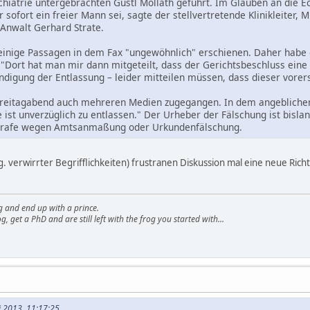
chiatrie untergebrachten Gustl Mollath geführt. Im Glauben an die 
 sofort ein freier Mann sei, sagte der stellvertretende Klinikleiter,
 Anwalt Gerhard Strate.
einige Passagen in dem Fax "ungewöhnlich" erschienen. Daher habe 
 "Dort hat man mir dann mitgeteilt, dass der Gerichtsbeschluss eine 
digung der Entlassung – leider mitteilen müssen, dass dieser vorerst
reitagabend auch mehreren Medien zugegangen. In dem angeblichen
 ist unverzüglich zu entlassen." Der Urheber der Fälschung ist bisl
strafe wegen Amtsanmaßung oder Urkundenfälschung.
g. verwirrter Begrifflichkeiten) frustranen Diskussion mal eine neue Rich
g and end up with a prince.
g, get a PhD and are still left with the frog you started with...
li 2013, 11:17:25