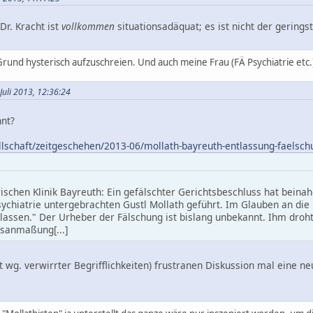
Dr. Kracht ist
vollkommen
situationsadäquat; es ist nicht der geringst
Grund hysterisch aufzuschreien. Und auch meine Frau (FÄ Psychiatrie etc.
Juli 2013, 12:36:24
nnt?
llschaft/zeitgeschehen/2013-06/mollath-bayreuth-entlassung-faelsch
ischen Klinik Bayreuth: Ein gefälschter Gerichtsbeschluss hat beinah
ychiatrie untergebrachten Gustl Mollath geführt. Im Glauben an di
ntlassen." Der Urheber der Fälschung ist bislang unbekannt. Ihm droh
sanmaßung[...]
t wg. verwirrter Begrifflichkeiten) frustranen Diskussion mal eine ne