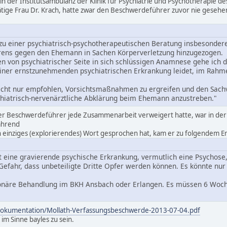
tin der Institutsambulanz der Klinik für Psychiatrie und Psychotherapie de
tige Frau Dr. Krach, hatte zwar den Beschwerdeführer zuvor nie gesehen,
 zu einer psychiatrisch-psychotherapeutischen Beratung insbesonder
hrens gegen den Ehemann in Sachen Körperverletzung hinzugezogen.
en von psychiatrischer Seite in sich schlüssigen Anamnese gehe ich
einer ernstzunehmenden psychiatrischen Erkrankung leidet, im Rahme
nicht nur empfohlen, Vorsichtsmaßnahmen zu ergreifen und den Sachv
chiatrisch-nervenärztliche Abklärung beim Ehemann anzustreben."
er Beschwerdeführer jede Zusammenarbeit verweigert hatte, war in de
ährend
einziges (explorierendes) Wort gesprochen hat, kam er zu folgendem E
t eine gravierende psychische Erkrankung, vermutlich eine Psychose, 
e Gefahr, dass unbeteiligte Dritte Opfer werden können. Es könnte nu
ionäre Behandlung im BKH Ansbach oder Erlangen. Es müssen 6 Woc
/dokumentation/Mollath-Verfassungsbeschwerde-2013-07-04.pdf
 im Sinne bayles zu sein.