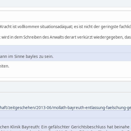
Kracht ist
vollkommen
situationsadäquat; es ist nicht der geringste fachli
t wird in dem Schreiben des Anwalts derart verkürzt wiedergegeben, das
ann im Sinne bayles zu sein.
eiten.
chaft/zeitgeschehen/2013-06/mollath-bayreuth-entlassung-faelschung-ge
schen Klinik Bayreuth: Ein gefälschter Gerichtsbeschluss hat beinahe 