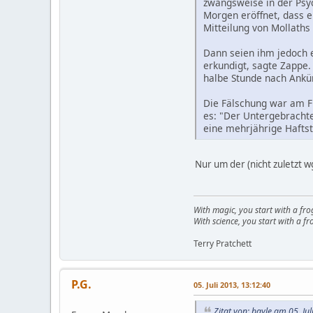
zwangsweise in der Psy
Morgen eröffnet, dass er
Mitteilung von Mollaths
Dann seien ihm jedoch 
erkundigt, sagte Zappe.
halbe Stunde nach Ankün
Die Fälschung war am F
es: "Der Untergebrachte
eine mehrjährige Haft
Nur um der (nicht zuletzt w
With magic, you start with a fro
With science, you start with a fro
Terry Pratchett
P.G.
05. Juli 2013, 13:12:40
Zitat von: bayle am 05. Ju