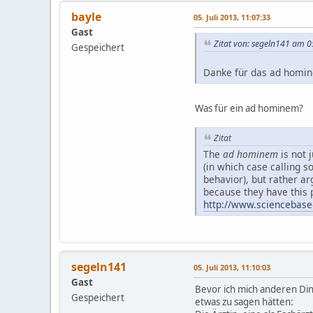
bayle
05. Juli 2013, 11:07:33
Gast
Zitat von: segeln141 am 05
Gespeichert
Danke für das ad homine
Was für ein ad hominem?
Zitat
The
ad hominem
is not 
(in which case calling s
behavior), but rather a
because they have this p
http://www.sciencebased
segeln141
05. Juli 2013, 11:10:03
Gast
Bevor ich mich anderen Din
Gespeichert
etwas zu sagen hätten: