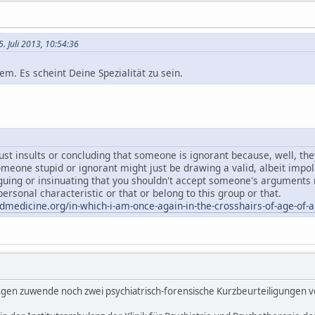
. Juli 2013, 10:54:36
m. Es scheint Deine Spezialität zu sein.
just insults or concluding that someone is ignorant because, well, t
omeone stupid or ignorant might just be drawing a valid, albeit impol
rguing or insinuating that you shouldn't accept someone's argument
ersonal characteristic or that or belong to this group or that.
medicine.org/in-which-i-am-once-again-in-the-crosshairs-of-age-of-
gen zuwende noch zwei psychiatrisch-forensische Kurzbeurteiligungen von 