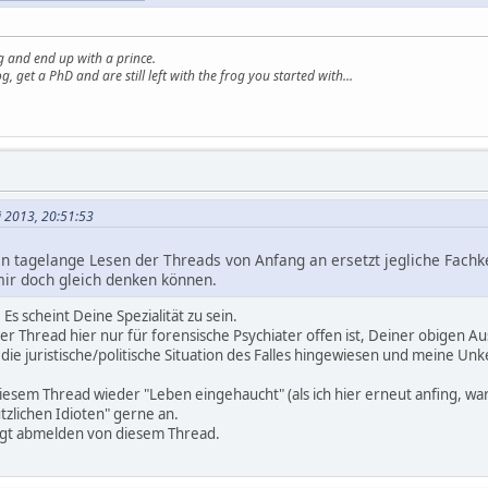
g and end up with a prince.
g, get a PhD and are still left with the frog you started with...
li 2013, 20:51:53
in tagelange Lesen der Threads von Anfang an ersetzt jegliche Fachk
mir doch gleich denken können.
s scheint Deine Spezialität zu sein.
er Thread hier nur für forensische Psychiater offen ist, Deiner obigen 
die juristische/politische Situation des Falles hingewiesen und meine Un
esem Thread wieder "Leben eingehaucht" (als ich hier erneut anfing, war
tzlichen Idioten" gerne an.
higt abmelden von diesem Thread.