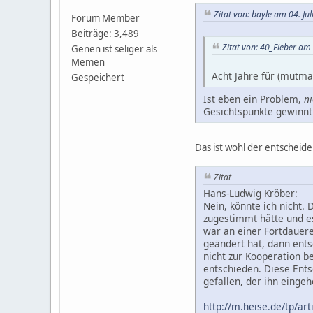
Zitat von: bayle am 04. Ju
Forum Member
Beiträge: 3,489
Zitat von: 40_Fieber am 
Genen ist seliger als
Memen
Acht Jahre für (mutma
Gespeichert
Ist eben ein Problem,
ni
Gesichtspunkte gewinnt
Das ist wohl der entscheid
Zitat
Hans-Ludwig Kröber:
Nein, könnte ich nicht.
zugestimmt hätte und e
war an einer Fortdauer
geändert hat, dann ents
nicht zur Kooperation b
entschieden. Diese Ents
gefallen, der ihn einge
http://m.heise.de/tp/ar