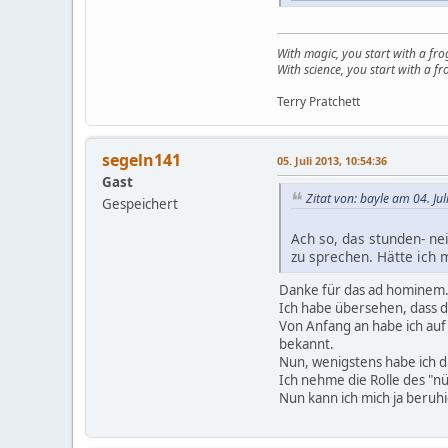
With magic, you start with a fro
With science, you start with a fro
Terry Pratchett
segeln141
05. Juli 2013, 10:54:36
Gast
Zitat von: bayle am 04. Ju
Gespeichert
Ach so, das stunden- ne
zu sprechen. Hätte ich 
Danke für das ad hominem. E
Ich habe übersehen, dass d
Von Anfang an habe ich auf 
bekannt.
Nun, wenigstens habe ich di
Ich nehme die Rolle des "nü
Nun kann ich mich ja beru