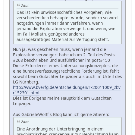
Zitat
Das ist kein unwissenschaftliches Vorgehen, wie
verschiedentlich behauptet wurde, sondern so wird
notgedrungen immer dann verfahren, wenn
jemand die Exploration verweigert, und wenn, wie
im Fall Mollath, genügend anderes
aussagekräftiges Material zur Verfügung steht.
Nun ja, was geschehen muss, wenn jemand die
Exploration verweigert habe ich im 2. Teil des Posts
#268 beschrieben und ausführlicher im post#150
Diese Erfordernis eines Untersuchungskonzeptes, die
eine bundesverfassungsrechtliche Forderung ist, fehlt
sowohl beim Gutachter Leipziger als auch im Urteil des
LG Nürnberg.
http://www.bverfg.de/entscheidungen/rk20011009_2bv
r152301.html
Dies ist übrigens meine Hauptkritik am Gutachten
Leipziger.
Aus GabrieleWolff`s Blog kann ich gerne zitieren:
Zitat
Eine Anordnung der Unterbringung in einem
psychiatrischen Krankenhaus zur Beobachtung kann