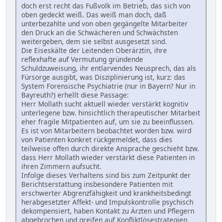
doch erst recht das Fußvolk im Betrieb, das sich von
oben gedeckt weiß. Das weiß man doch, daß
unterbezahlte und von oben gegängelte Mitarbeiter
den Druck an die Schwächeren und Schwächsten
weitergeben, dem sie selbst ausgesetzt sind.
Die Eiseskälte der Leitenden Oberärztin, ihre
reflexhafte auf Vermutung gründende
Schuldzuweisung, ihr entlarvendes Neusprech, das als
Fürsorge ausgibt, was Disziplinierung ist, kurz: das
System Forensische Psychiatrie (nur in Bayern? Nur in
Bayreuth?) erhellt diese Passage:
Herr Mollath sucht aktuell wieder verstärkt kognitiv
unterlegene bzw. hinsichtlich therapeutischer Mitarbeit
eher fragile Mitpatienten auf, um sie zu beeinflussen.
Es ist von Mitarbeitern beobachtet worden bzw. wird
von Patienten konkret rückgemeldet, dass dies
teilweise offen durch direkte Ansprache geschieht bzw.
dass Herr Mollath wieder verstärkt diese Patienten in
ihren Zimmern aufsucht.
Infolge dieses Verhaltens sind bis zum Zeitpunkt der
Berichtserstattung insbesondere Patienten mit
erschwerter Abgrenzfähigkeit und krankheitsbedingt
herabgesetzter Affekt- und Impulskontrolle psychisch
dekompensiert, haben Kontakt zu Ärzten und Pflegern
abgebrochen und greifen auf Konfliktlösestrategien