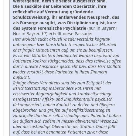
weitergeben, dem sie selbst ausgesetzt sind.
Die Eiseskälte der Leitenden Oberärztin, ihre
reflexhafte auf Vermutung gründende
Schuldzuweisung, ihr entlarvendes Neusprech, das
als Fürsorge ausgibt, was Disziplinierung ist, kurz:
das System Forensische Psychiatrie
(nur in Bayern?
Nur in Bayreuth?) erhellt diese Passage:
Herr Mollath sucht aktuell wieder verstärkt kognitiv
unterlegene bzw. hinsichtlich therapeutischer Mitarbeit
eher fragile Mitpatienten auf, um sie zu beeinflussen.
Es ist von Mitarbeitern beobachtet worden bzw. wird von
Patienten konkret rückgemeldet, dass dies teilweise offen
durch direkte Ansprache geschieht bzw. dass Herr Mollath
wieder verstärkt diese Patienten in ihren Zimmern
aufsucht.
Infolge dieses Verhaltens sind bis zum Zeitpunkt der
Berichtserstattung insbesondere Patienten mit
erschwerter Abgrenzfähigkeit und krankheitsbedingt
herabgesetzter Affekt- und Impulskontrolle psychisch
dekompensiert, haben Kontakt zu Ärzten und Pflegern
abgebrochen und greifen auf Konfliktlösestrategien
zurück, die durchaus selbstschädigendes Potential haben.
Sie äußern sich zudem in massiv abwertender Weise z.B.
über die zuständige Oberärztin der Station. Dabei fällt
auf, dass bei den benannten Patienten zuvor diese