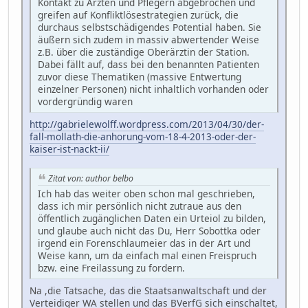
Kontakt zu Ärzten und Pflegern abgebrochen und
greifen auf Konfliktlösestrategien zurück, die
durchaus selbstschädigendes Potential haben. Sie
äußern sich zudem in massiv abwertender Weise
z.B. über die zuständige Oberärztin der Station.
Dabei fällt auf, dass bei den benannten Patienten
zuvor diese Thematiken (massive Entwertung
einzelner Personen) nicht inhaltlich vorhanden oder
vordergründig waren
http://gabrielewolff.wordpress.com/2013/04/30/der-
fall-mollath-die-anhorung-vom-18-4-2013-oder-der-
kaiser-ist-nackt-ii/
Zitat von: author belbo
Ich hab das weiter oben schon mal geschrieben,
dass ich mir persönlich nicht zutraue aus den
öffentlich zugänglichen Daten ein Urteiol zu bilden,
und glaube auch nicht das Du, Herr Sobottka oder
irgend ein Forenschlaumeier das in der Art und
Weise kann, um da einfach mal einen Freispruch
bzw. eine Freilassung zu fordern.
Na ,die Tatsache, das die Staatsanwaltschaft und der
Verteidiger WA stellen und das BVerfG sich einschaltet,