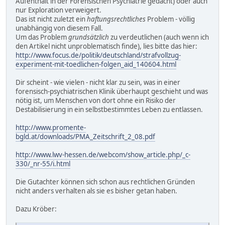
Aufenthalt in der Forensischen Psychiatrie gedacht) oder auch
nur Exploration verweigert.
Das ist nicht zuletzt ein
haftungsrechtliches
Problem - völlig
unabhängig von diesem Fall.
Um das Problem
grundsätzlich
zu verdeutlichen (auch wenn ich
den Artikel nicht unproblematisch finde), lies bitte das hier:
http://www.focus.de/politik/deutschland/strafvollzug-
experiment-mit-toedlichen-folgen_aid_140604.html
Dir scheint - wie vielen - nicht klar zu sein, was in einer
forensisch-psychiatrischen Klinik überhaupt geschieht und was
nötig ist, um Menschen von dort ohne ein Risiko der
Destabilisierung in ein selbstbestimmtes Leben zu entlassen.
http://www.promente-
bgld.at/downloads/PMA_Zeitschrift_2_08.pdf
http://www.lwv-hessen.de/webcom/show_article.php/_c-
330/_nr-55/i.html
Die Gutachter können sich schon aus rechtlichen Gründen
nicht anders verhalten als sie es bisher getan haben.
Dazu Kröber: