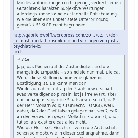
Mindestanforderungen nicht genügt, verliert seinen
Gutachten-Charakter. Subjektive Wertungen
allerdings können eine existenzielle Entscheidung
wie die über eine unbefristete Unterbringung
gemäß § 63 StGB nicht begründen.
http://gabrielewolff.wordpress.com/2013/02/19/der-
fall-gustl-mollath-rosenkrieg-und-versagen-von-justiz-
psychiatrie-ix/
und :
Zitat
Jaja, das Pochen auf die Zuständigkeit und die
mangelnde Empathie – so sind sie nun mal. Die da.
Wofür diese Stellungnahme eine glänzende
Bestätigung ist. Da kennt man den
Wiederaufnahmeantrag der Staatsanwaltschaft
(was Verteidiger so pinseln, ist ja irrelevant, aber
nun behauptet sogar die Staatsanwaltschaft, daß
der Herr Mollath völig zu Unrecht... OMG!), weiß
daher, daß der Chef falsch gelegen hat, weiß, daß
an den Vorwürfen gegen Mollath nix dran ist, und
tut so, als existiere das alles nicht.
Wie der Herr, so's Gescherr: wenn die Ärzteschaft
schon so mobbt wie in dieser Stellungnahme, dann