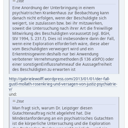
Zitat
Eine Anordnung der Unterbringung in einem
psychiatrischen Krankenhaus zur Beobachtung kann
danach nicht erfolgen, wenn der Beschuldigte sich
weigert, sie zuzulassen bzw. bei ihr mitzuwirken,
soweit die Untersuchung nach ihrer Art die freiwillige
Mitwirkung des Beschuldigten voraussetzt (vgl. BGH,
StV 1994, S. 231.f). Dies ist insbesondere dann der Fall,
wenn eine Exploration elforderlieh wäre, diese aber
vom Beschuldigten verweigert wird und ein
Erkenntnisgewinn deshalb nur bei Anwendung
verbotener Vernehmungsmethoden (§ 136 aStPO) oder
einer sonstigenEinflussnahmeauf die Aussagefreiheit
des Beschuldigten zu erwarten ist
http://gabrielewolff.wordpress.com/2013/01/01/der-fall-
gustl-mollath-rosenkrieg-und-versagen-von-justiz-psychiatrie-
v/
und:
Zitat
Man fragt sich, warum Dr. Leipziger diesen
Gutachtenauftrag nicht abgelehnt hat. Die
Mindestanforderung an ein psychiatrisches Gutachten
ist die körperliche Untersuchung und die Exploration