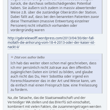
zurück, die durchaus selbstschädigendes Potential
haben. Sie äußern sich zudem in massiv abwertender
Weise z.B. über die zuständige Oberärztin der Station.
Dabei fällt auf, dass bei den benannten Patienten zuvor
diese Thematiken (massive Entwertung einzelner
Personen) nicht inhaltlich vorhanden oder
vordergründig waren
http://gabrielewolff.wordpress.com/2013/04/30/der-fall-
mollath-die-anhorung-vom-18-4-2013-oder-der-kaiser-ist-
nackt-ii/
Zitat von: author belbo
Ich hab das weiter oben schon mal geschrieben, dass
ich mir persönlich nicht zutraue aus den öffentlich
zugänglichen Daten ein Urteil zu bilden, und glaube
auch nicht das Du, Herr Sobottka oder irgend ein
Forenschlaumeier das in der Art und Weise kann, um
da einfach mal einen Freispruch bzw. eine Freilassung
zu fordern.
Na ,die Tatsache, das die Staatsanwaltschaft und der
Verteidiger WA stellen und das BVerfG sich einschaltet,
kombiniert mit vielen Fakten, die zusammengetragen werden