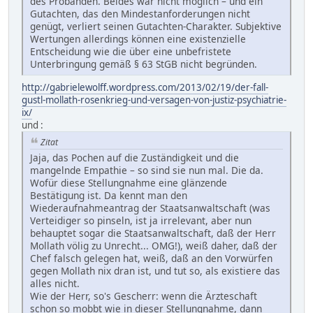
des Probanden. Beides war nicht möglich – und ein
Gutachten, das den Mindestanforderungen nicht
genügt, verliert seinen Gutachten-Charakter. Subjektive
Wertungen allerdings können eine existenzielle
Entscheidung wie die über eine unbefristete
Unterbringung gemäß § 63 StGB nicht begründen.
http://gabrielewolff.wordpress.com/2013/02/19/der-fall-
gustl-mollath-rosenkrieg-und-versagen-von-justiz-psychiatrie-
ix/
und :
Zitat
Jaja, das Pochen auf die Zuständigkeit und die
mangelnde Empathie – so sind sie nun mal. Die da.
Wofür diese Stellungnahme eine glänzende
Bestätigung ist. Da kennt man den
Wiederaufnahmeantrag der Staatsanwaltschaft (was
Verteidiger so pinseln, ist ja irrelevant, aber nun
behauptet sogar die Staatsanwaltschaft, daß der Herr
Mollath völig zu Unrecht... OMG!), weiß daher, daß der
Chef falsch gelegen hat, weiß, daß an den Vorwürfen
gegen Mollath nix dran ist, und tut so, als existiere das
alles nicht.
Wie der Herr, so's Gescherr: wenn die Ärzteschaft
schon so mobbt wie in dieser Stellungnahme, dann