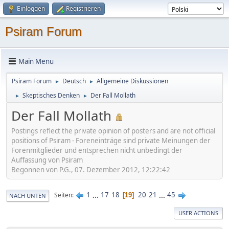
Einloggen
Registrieren
Psiram Forum
Main Menu
Psiram Forum
Deutsch
Allgemeine Diskussionen
►
►
Skeptisches Denken
Der Fall Mollath
►
►
Der Fall Mollath
Postings reflect the private opinion of posters and are not official
positions of Psiram - Foreneinträge sind private Meinungen der
Forenmitglieder und entsprechen nicht unbedingt der
Auffassung von Psiram
Begonnen von P.G., 07. Dezember 2012, 12:22:42
1
...
17
18
20
21
...
45
Seiten
19
NACH UNTEN
USER ACTIONS