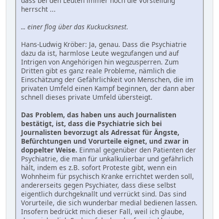
dass bei den Leuten immer noch die Vorstellung
herrscht ...
... einer flog über das Kuckucksnest.
Hans-Ludwig Kröber: Ja, genau. Dass die Psychiatrie
dazu da ist, harmlose Leute wegzufangen und auf
Intrigen von Angehörigen hin wegzusperren. Zum
Dritten gibt es ganz reale Probleme, nämlich die
Einschätzung der Gefährlichkeit von Menschen, die im
privaten Umfeld einen Kampf beginnen, der dann aber
schnell dieses private Umfeld übersteigt.
Das Problem, das haben uns auch Journalisten
bestätigt, ist, dass die Psychiatrie sich bei
Journalisten bevorzugt als Adressat für Ängste,
Befürchtungen und Vorurteile eignet, und zwar in
doppelter Weise.
Einmal gegenüber den Patienten der
Psychiatrie, die man für unkalkulierbar und gefährlich
hält, indem es z.B. sofort Proteste gibt, wenn ein
Wohnheim für psychisch Kranke errichtet werden soll,
andererseits gegen Psychiater, dass diese selbst
eigentlich durchgeknallt und verrückt sind. Das sind
Vorurteile, die sich wunderbar medial bedienen lassen.
Insofern bedrückt mich dieser Fall, weil ich glaube,