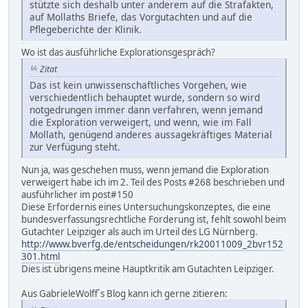
stützte sich deshalb unter anderem auf die Strafakten,
auf Mollaths Briefe, das Vorgutachten und auf die
Pflegeberichte der Klinik.
Wo ist das ausführliche Explorationsgespräch?
Zitat
Das ist kein unwissenschaftliches Vorgehen, wie
verschiedentlich behauptet wurde, sondern so wird
notgedrungen immer dann verfahren, wenn jemand
die Exploration verweigert, und wenn, wie im Fall
Mollath, genügend anderes aussagekräftiges Material
zur Verfügung steht.
Nun ja, was geschehen muss, wenn jemand die Exploration
verweigert habe ich im 2. Teil des Posts #268 beschrieben und
ausführlicher im post#150
Diese Erfordernis eines Untersuchungskonzeptes, die eine
bundesverfassungsrechtliche Forderung ist, fehlt sowohl beim
Gutachter Leipziger als auch im Urteil des LG Nürnberg.
http://www.bverfg.de/entscheidungen/rk20011009_2bvr152
301.html
Dies ist übrigens meine Hauptkritik am Gutachten Leipziger.
Aus GabrieleWolff`s Blog kann ich gerne zitieren: