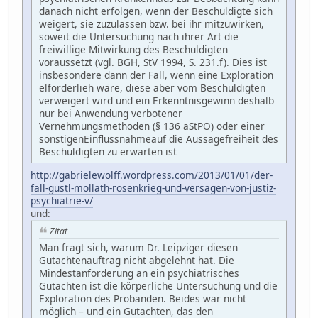
danach nicht erfolgen, wenn der Beschuldigte sich
weigert, sie zuzulassen bzw. bei ihr mitzuwirken,
soweit die Untersuchung nach ihrer Art die
freiwillige Mitwirkung des Beschuldigten
voraussetzt (vgl. BGH, StV 1994, S. 231.f). Dies ist
insbesondere dann der Fall, wenn eine Exploration
elforderlieh wäre, diese aber vom Beschuldigten
verweigert wird und ein Erkenntnisgewinn deshalb
nur bei Anwendung verbotener
Vernehmungsmethoden (§ 136 aStPO) oder einer
sonstigenEinflussnahmeauf die Aussagefreiheit des
Beschuldigten zu erwarten ist
http://gabrielewolff.wordpress.com/2013/01/01/der-
fall-gustl-mollath-rosenkrieg-und-versagen-von-justiz-
psychiatrie-v/
und:
Zitat
Man fragt sich, warum Dr. Leipziger diesen
Gutachtenauftrag nicht abgelehnt hat. Die
Mindestanforderung an ein psychiatrisches
Gutachten ist die körperliche Untersuchung und die
Exploration des Probanden. Beides war nicht
möglich – und ein Gutachten, das den