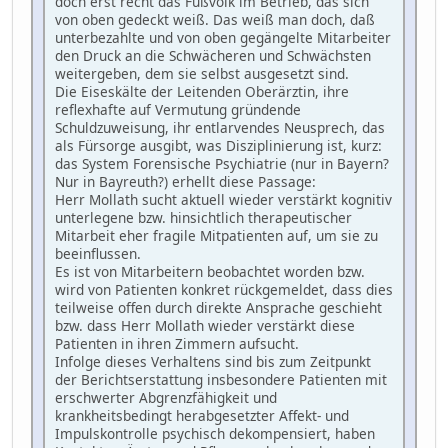
doch erst recht das Fußvolk im Betrieb, das sich
von oben gedeckt weiß. Das weiß man doch, daß
unterbezahlte und von oben gegängelte Mitarbeiter
den Druck an die Schwächeren und Schwächsten
weitergeben, dem sie selbst ausgesetzt sind.
Die Eiseskälte der Leitenden Oberärztin, ihre
reflexhafte auf Vermutung gründende
Schuldzuweisung, ihr entlarvendes Neusprech, das
als Fürsorge ausgibt, was Disziplinierung ist, kurz:
das System Forensische Psychiatrie (nur in Bayern?
Nur in Bayreuth?) erhellt diese Passage:
Herr Mollath sucht aktuell wieder verstärkt kognitiv
unterlegene bzw. hinsichtlich therapeutischer
Mitarbeit eher fragile Mitpatienten auf, um sie zu
beeinflussen.
Es ist von Mitarbeitern beobachtet worden bzw.
wird von Patienten konkret rückgemeldet, dass dies
teilweise offen durch direkte Ansprache geschieht
bzw. dass Herr Mollath wieder verstärkt diese
Patienten in ihren Zimmern aufsucht.
Infolge dieses Verhaltens sind bis zum Zeitpunkt
der Berichtserstattung insbesondere Patienten mit
erschwerter Abgrenzfähigkeit und
krankheitsbedingt herabgesetzter Affekt- und
Impulskontrolle psychisch dekompensiert, haben