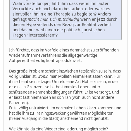
Wahnvorstellungen, hilft ihm dass wenn ihn lauter
Verrückte auch noch darin bestärken, oder wäre es
sinnvoller ihn in eine Therapie zu begleiten? Anders
gefragt
macht man sich mitschuldig
wenn er jetzt durch
diesen Hype vollends den Bezug zur Realität verliert
und das nur weil einen die politisch- juristischen
Fragen "interessieren"?
Ich fürchte, dass im Vorfeld eines demnächst zu eröffnenden
Wiederaufnahmeverfahrens die allgegenwärtige
Aufgeregtheit völlig kontraproduktiv ist.
Das große Problem scheint inzwischen tatsächlich zu sein, dass
völlig unklar ist,
wohin
man Mollath einmal entlassen kann. Für
ihn scheint sein jetziges Umfeld eine Art Höhle zu sein, in der
er ein - in Grenzen - selbstbestimmtes Leben unter
schützenden Rahmenbedingungen führt. Er ist versorgt, und
er lässt fast niemanden an sich ran (wohl auch nicht andere
Patienten).
Er ist völlig untrainiert, im normalen Leben klarzukommen und
hat die ihm zu Trainingszwecken gewährten Möglichkeiten
(freier Ausgang in die Stadt) anscheinend nicht genutzt.
Wie könnte da eine Wiedereingliederung möglich sein?