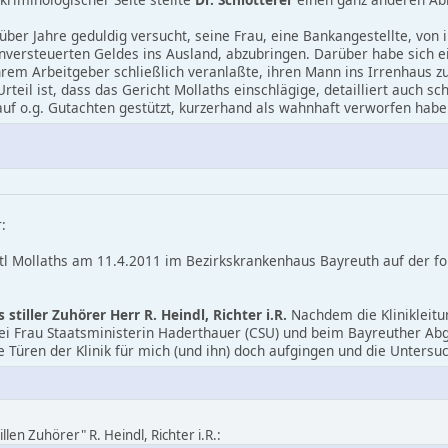
über Jahre geduldig versucht, seine Frau, eine Bankangestellte, von 
ersteuerten Geldes ins Ausland, abzubringen. Darüber habe sich ein 
rem Arbeitgeber schließlich veranlaßte, ihren Mann ins Irrenhaus z
teil ist, dass das Gericht Mollaths einschlägige, detailliert auch sc
auf o.g. Gutachten gestützt, kurzerhand als wahnhaft verworfen habe.
:
l Mollaths am 11.4.2011 im Bezirkskrankenhaus Bayreuth auf der fo
stiller Zuhörer Herr R. Heindl, Richter i.R.
Nachdem die Klinikleitu
bei Frau Staatsministerin Haderthauer (CSU) und beim Bayreuther Ab
ie Türen der Klinik für mich (und ihn) doch aufgingen und die Unters
len Zuhörer" R. Heindl, Richter i.R.: