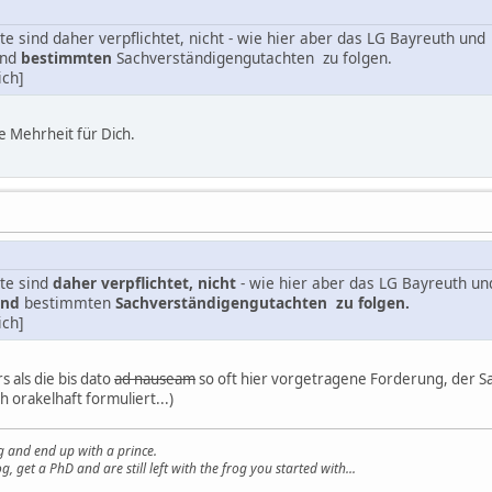
te sind daher verpflichtet, nicht - wie hier aber das LG Bayreuth u
ind
bestimmten
Sachverständigengutachten zu folgen.
ch]
e Mehrheit für Dich.
lte sind
daher verpflichtet, nicht
- wie hier aber das LG Bayreuth 
ind
bestimmten
Sachverständigengutachten zu folgen.
ch]
s als die bis dato
ad nauseam
so oft hier vorgetragene Forderung, der 
h orakelhaft formuliert...)
g and end up with a prince.
g, get a PhD and are still left with the frog you started with...