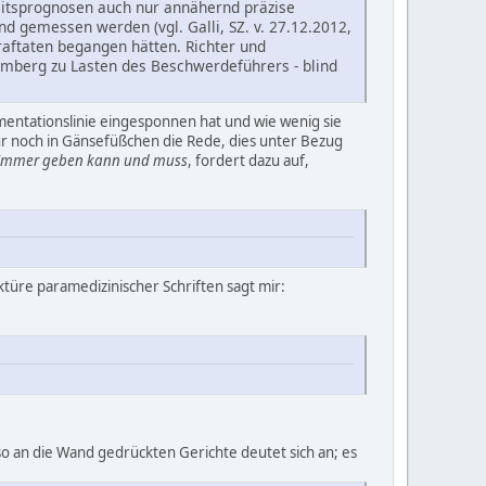
eitsprognosen auch nur annähernd präzise
nd gemessen werden (vgl. Galli, SZ. v. 27.12.2012,
raftaten begangen hätten. Richter und
Bamberg zu Lasten des Beschwerdeführers - blind
umentationslinie eingesponnen hat und wie wenig sie
ur noch in Gänsefüßchen die Rede, dies unter Bezug
 immer geben kann und muss
, fordert dazu auf,
türe paramedizinischer Schriften sagt mir:
so an die Wand gedrückten Gerichte deutet sich an; es