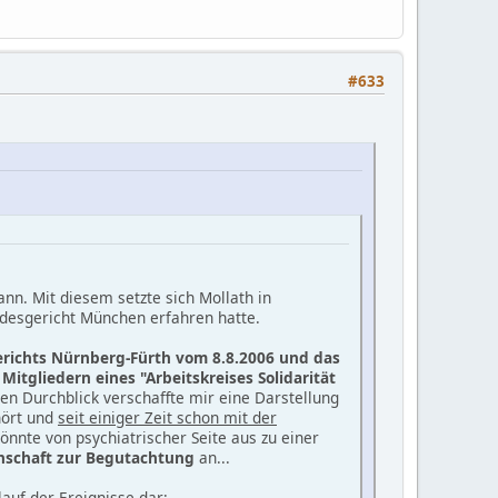
#633
nn. Mit diesem setzte sich Mollath in
desgericht München erfahren hatte.
gerichts Nürnberg-Fürth vom 8.8.2006 und das
itgliedern eines "Arbeitskreises Solidarität
en Durchblick verschaffte mir eine Darstellung
hört und
seit einiger Zeit schon mit der
önnte von psychiatrischer Seite aus zu einer
nschaft zur Begutachtung
an...
auf der Ereignisse dar: