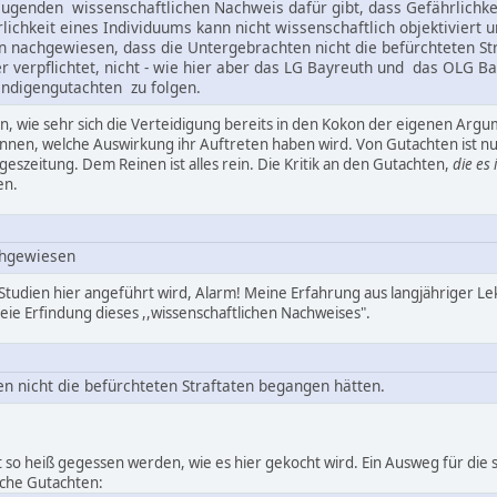
zeugenden wissenschaftlichen Nachweis dafür gibt, dass Gefährlichk
lichkeit eines Individuums kann nicht wissenschaftlich objektiviert u
ben nachgewiesen, dass die Untergebrachten nicht die befürchteten St
r verpflichtet, nicht - wie hier aber das LG Bayreuth und das OLG 
ndigengutachten zu folgen.
en, wie sehr sich die Verteidigung bereits in den Kokon der eigenen Arg
kennen, welche Auswirkung ihr Auftreten haben wird. Von Gutachten ist n
ageszeitung. Dem Reinen ist alles rein. Die Kritik an den Gutachten,
die es
en.
chgewiesen
Studien hier angeführt wird, Alarm! Meine Erfahrung aus langjähriger Lek
eie Erfindung dieses ,,wissenschaftlichen Nachweises".
n nicht die befürchteten Straftaten begangen hätten.
t so heiß gegessen werden, wie es hier gekocht wird. Ein Ausweg für die 
liche Gutachten: