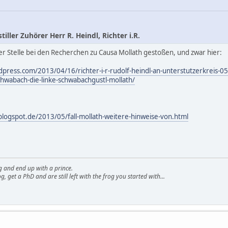
iller Zuhörer Herr R. Heindl, Richter i.R.
er Stelle bei den Recherchen zu Causa Mollath gestoßen, und zwar hier:
press.com/2013/04/16/richter-i-r-rudolf-heindl-an-unterstutzerkreis-05-
hwabach-die-linke-schwabachgustl-mollath/
logspot.de/2013/05/fall-mollath-weitere-hinweise-von.html
g and end up with a prince.
g, get a PhD and are still left with the frog you started with...