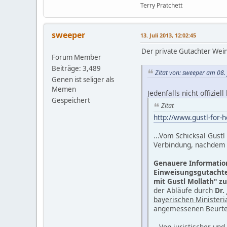
Terry Pratchett
sweeper
13. Juli 2013, 12:02:45
Der private Gutachter Wein
Forum Member
Beiträge: 3,489
Zitat von: sweeper am 08. 
Genen ist seliger als
Memen
Jedenfalls nicht offiziel
Gespeichert
Zitat
http://www.gustl-for-
...Vom Schicksal Gust
Verbindung, nachdem 
Genauere Information
Einweisungsgutachten
mit Gustl Mollath" zu
der Abläufe durch
Dr. 
bayerischen Ministeri
angemessenen Beurtei
...Von juristischer und