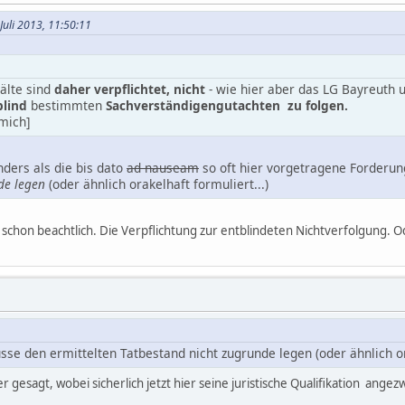
Juli 2013, 11:50:11
älte sind
daher verpflichtet, nicht
- wie hier aber das LG Bayreuth
blind
bestimmten
Sachverständigengutachten zu folgen.
mich]
nders als die bis dato
ad nauseam
so oft hier vorgetragene Forderun
de legen
(oder ähnlich orakelhaft formuliert...)
 schon beachtlich. Die Verpflichtung zur entblindeten Nichtverfolgung. O
se den ermittelten Tatbestand nicht zugrunde legen (oder ähnlich ora
er gesagt, wobei sicherlich jetzt hier seine juristische Qualifikation angezw