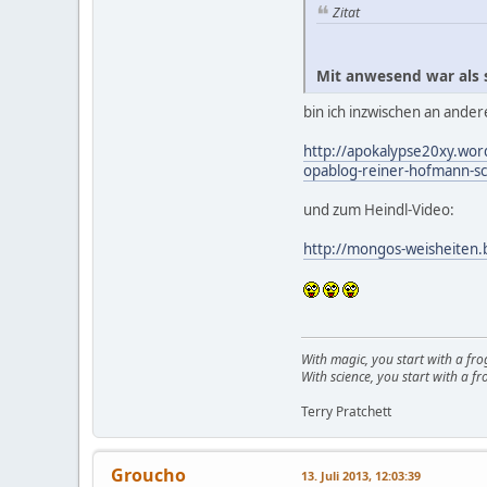
Zitat
Mit anwesend war als st
bin ich inzwischen an ander
http://apokalypse20xy.word
opablog-reiner-hofmann-sc
und zum Heindl-Video:
http://mongos-weisheiten.b
With magic, you start with a fro
With science, you start with a fro
Terry Pratchett
Groucho
13. Juli 2013, 12:03:39