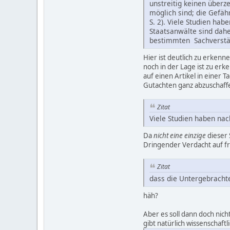
unstreitig keinen über
möglich sind; die Gefähr
S. 2). Viele Studien ha
Staatsanwälte sind dahe
bestimmten Sachverstä
Hier ist deutlich zu erkenn
noch in der Lage ist zu er
auf einen Artikel in einer T
Gutachten ganz abzuschaff
Zitat
Viele Studien haben na
Da
nicht eine einzige
dieser 
Dringender Verdacht auf fr
Zitat
dass die Untergebrachte
häh?
Aber es soll dann doch nich
gibt natürlich wissenschaft