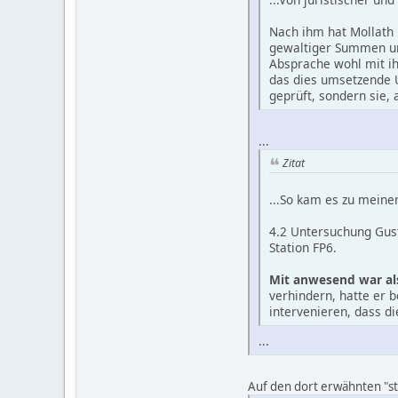
Nach ihm hat Mollath 
gewaltiger Summen unv
Absprache wohl mit ih
das dies umsetzende Ur
geprüft, sondern sie, 
...
Zitat
...So kam es zu meiner
4.2 Untersuchung Gust
Station FP6.
Mit anwesend war als 
verhindern, hatte er 
intervenieren, dass d
...
Auf den dort erwähnten "stil