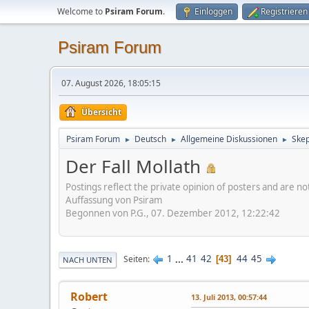
Welcome to
Psiram Forum
.
Einloggen
Registrieren
Psiram Forum
07. August 2026, 18:05:15
Übersicht
Psiram Forum
Deutsch
Allgemeine Diskussionen
Skep
►
►
►
Der Fall Mollath
Postings reflect the private opinion of posters and are n
Auffassung von Psiram
Begonnen von P.G., 07. Dezember 2012, 12:22:42
1
...
41
42
44
45
Seiten
43
NACH UNTEN
Robert
13. Juli 2013, 00:57:44