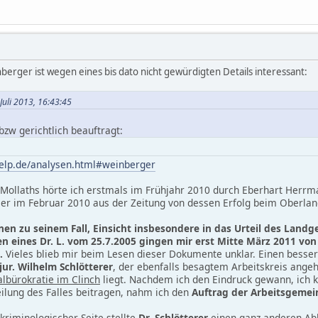
berger ist wegen eines bis dato nicht gewürdigten Details interessant:
Juli 2013, 16:43:45
l bzw gerichtlich beauftragt:
help.de/analysen.html#weinberger
l Mollaths hörte ich erstmals im Frühjahr 2010 durch Eberhart Herrma
er im Februar 2010 aus der Zeitung von dessen Erfolg beim Oberlan
en zu seinem Fall, Einsicht insbesondere in das Urteil des Land
 eines Dr. L. vom 25.7.2005 gingen mir erst Mitte März 2011 von M
.
Vieles blieb mir beim Lesen dieser Dokumente unklar. Einen besser
jur. Wilhelm Schlötterer
, der ebenfalls besagtem Arbeitskreis ange
albürokratie im Clinch
liegt. Nachdem ich den Eindruck gewann, ich k
lung des Falles beitragen, nahm ich den
Auftrag der Arbeitsgemei
 kriminologischer Seite stellte
Dr. Schlötterer
einen ganz anderen Abl