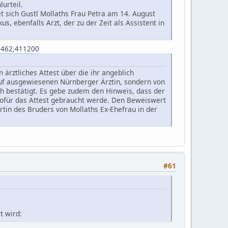
urteil.
et sich Gustl Mollaths Frau Petra am 14. August
, ebenfalls Arzt, der zu der Zeit als Assistent in
55462,411200
 ärztliches Attest über die ihr angeblich
auf ausgewiesenen Nürnberger Ärztin, sondern von
h bestätigt. Es gebe zudem den Hinweis, dass der
wofür das Attest gebraucht werde. Den Beweiswert
tin des Bruders von Mollaths Ex-Ehefrau in der
#61
t wird: