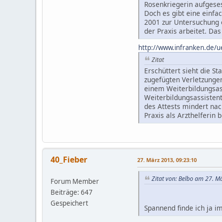
Rosenkriegerin aufgeses
Doch es gibt eine einfac
2001 zur Untersuchung ei
der Praxis arbeitet. Das
http://www.infranken.de/u
Zitat
Erschüttert sieht die St
zugefügten Verletzunge
einem Weiterbildungsass
Weiterbildungsassistent
des Attests mindert nac
Praxis als Arzthelferin 
40_Fieber
27. März 2013, 09:23:10
Zitat von: Belbo am 27. M
Forum Member
Beiträge: 647
Gespeichert
Spannend finde ich ja i