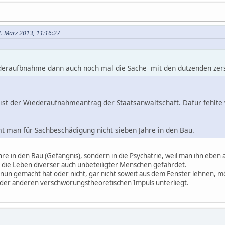
7. März 2013, 11:16:27
deraufbnahme dann auch noch mal die Sache mit den dutzenden zers
 ist der Wiederaufnahmeantrag der Staatsanwaltschaft. Dafür fehlte
man für Sachbeschädigung nicht sieben Jahre in den Bau.
hre in den Bau (Gefängnis), sondern in die Psychatrie, weil man ihn ebe
ja die Leben diverser auch unbeteiligter Menschen gefährdet.
nun gemacht hat oder nicht, gar nicht soweit aus dem Fenster lehnen, möc
oder anderen verschwörungstheoretischen Impuls unterliegt.