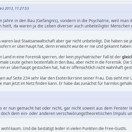
ärz 2013, 11:27:53
n Jahre in den Bau (Gefängnis), sondern in die Psychatrie, weil man
ch hielt, da waren ja die Leben diverser auch unbeteiligter Menschen 
waren laut Staatsanwaltschaft aber gar nicht unbeteiligt. Die haben sie ja e
- sofern er überhaupt hat, denn erwischt wurde er nie und gekannt haben
Land in eine Forensik sperren, der kein psychiatrischer Fall ist der
gleic
le Leute gehen bestenfalls in den Bau, aber nicht in die Forensik. Die S
nn er überhaupt gestochen hat, hat er offensichtlich nicht wahnhaft ges
en auf Seite 234 sehr klar den Esoterikirrsinn seiner Frau. Das sieht mir 
ie man jetzt im Netz finden kann. Er habe das zunächst für harmlos gehal
 er nun gemacht hat oder nicht, gar nicht soweit aus dem Fenster l
da doch dem ein- oder anderen verschwörungstheoretischen Impuls unt
 wohl kaum. Und die bestätigt leider in vielen Punkten die Free-Gustls.