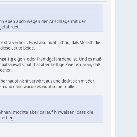
 ihn eben auch wegen der Anschläge mit den
gefährdet.
xtra verhört. Es ist also nicht richtig, daß Mollath die
 diese Leute beide.
hzeitig
eigen- oder fremdgefährdend ist. Und es muß
taatsanwaltschaft hat aber heftige Zweifel daran, daß
tochen.
überhaupt nicht verwirrt aus und deckt sich mit der
ten und dann wurde es wohl immer doller.
ehnen, möchte aber darauf hinweisen, dass die
erliegt.