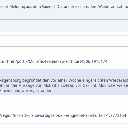
er der Meldung aus dem Spiegel. Das andere ist aus dem Wiederaufnahmean
richten/politik/Mollaths-Frau-im-Zwielicht;art4306,1916174
 Regensburg begründet den vor einer Woche eingereichten Wiederauf
eln an der Aussage von Mollaths Ex-Frau vor Gericht. Möglicherweise
 Einweisung waren, erfunden.
region/mollath-glaubwurdigkeit-der-zeugin-tief-erschuttert-1.2773154