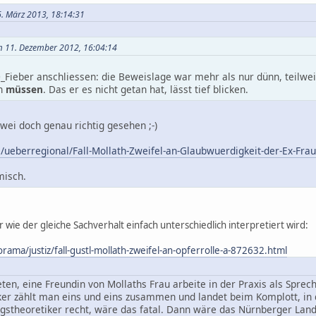
6. März 2013, 18:14:31
am 11. Dezember 2012, 16:04:14
_Fieber anschliessen: die Beweislage war mehr als nur dünn, teilweis
en
müssen
. Das er es nicht getan hat, lässt tief blicken.
zwei doch genau richtig gesehen ;-)
/ueberregional/Fall-Mollath-Zweifel-an-Glaubwuerdigkeit-der-Ex-Fra
misch.
 wie der gleiche Sachverhalt einfach unterschiedlich interpretiert wird:
rama/justiz/fall-gustl-mollath-zweifel-an-opferrolle-a-872632.html
en, eine Freundin von Mollaths Frau arbeite in der Praxis als Sprechs
r zählt man eins und eins zusammen und landet beim Komplott, in da
gstheoretiker recht, wäre das fatal. Dann wäre das Nürnberger Land