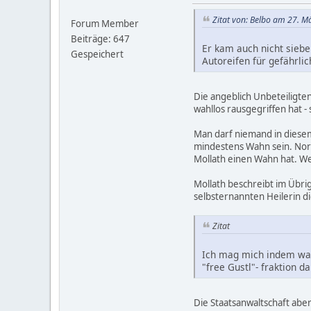
Zitat von: Belbo am 27. M
Forum Member
Beiträge: 647
Er kam auch nicht siebe
Gespeichert
Autoreifen für gefährli
Die angeblich Unbeteiligten 
wahllos rausgegriffen hat 
Man darf niemand in diesem 
mindestens Wahn sein. Norma
Mollath einen Wahn hat. We
Mollath beschreibt im Übrig
selbsternannten Heilerin d
Zitat
Ich mag mich indem was
"free Gustl"- fraktion 
Die Staatsanwaltschaft aber