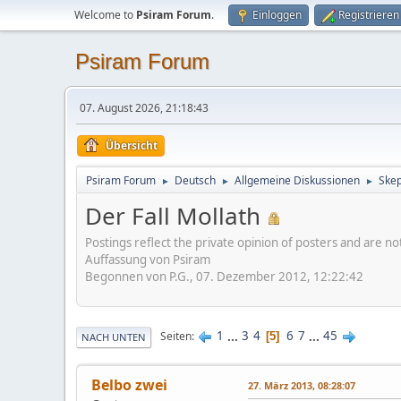
Welcome to
Psiram Forum
.
Einloggen
Registrieren
Psiram Forum
07. August 2026, 21:18:43
Übersicht
Psiram Forum
Deutsch
Allgemeine Diskussionen
Skep
►
►
►
Der Fall Mollath
Postings reflect the private opinion of posters and are n
Auffassung von Psiram
Begonnen von P.G., 07. Dezember 2012, 12:22:42
1
...
3
4
6
7
...
45
Seiten
5
NACH UNTEN
Belbo zwei
27. März 2013, 08:28:07