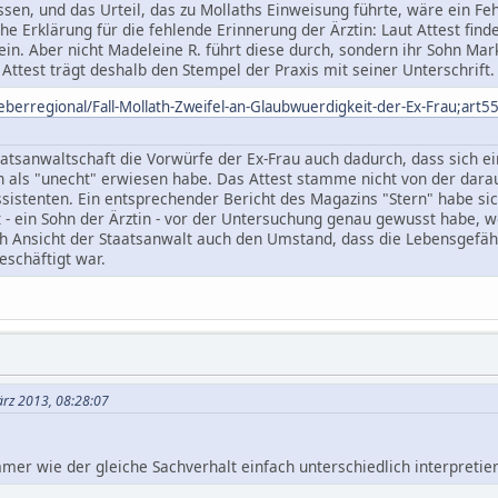
sen, und das Urteil, das zu Mollaths Einweisung führte, wäre ein Fehl
he Erklärung für die fehlende Erinnerung der Ärztin: Laut Attest find
n. Aber nicht Madeleine R. führt diese durch, sondern ihr Sohn Markus
 Attest trägt deshalb den Stempel der Praxis mit seiner Unterschrift.
eberregional/Fall-Mollath-Zweifel-an-Glaubwuerdigkeit-der-Ex-Frau;art
aatsanwaltschaft die Vorwürfe der Ex-Frau auch dadurch, dass sich ein
n als "unecht" erwiesen habe. Das Attest stamme nicht von der dar
istenten. Ein entsprechender Bericht des Magazins "Stern" habe sic
 - ein Sohn der Ärztin - vor der Untersuchung genau gewusst habe, 
h Ansicht der Staatsanwalt auch den Umstand, dass die Lebensgefähr
beschäftigt war.
ärz 2013, 08:28:07
mmer wie der gleiche Sachverhalt einfach unterschiedlich interpretier