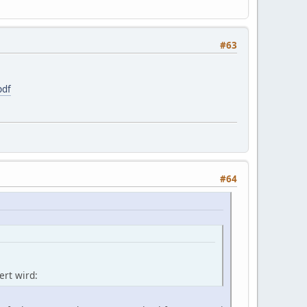
#63
pdf
#64
ert wird: