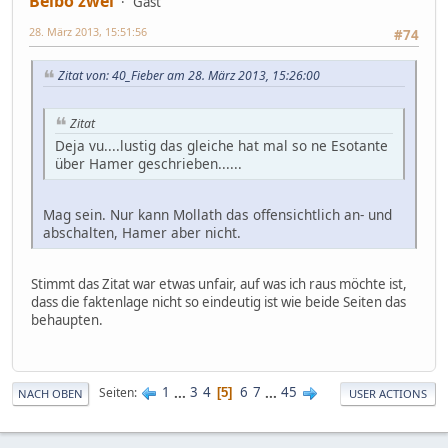
Belbo zwei
Gast
28. März 2013, 15:51:56
#74
Zitat von: 40_Fieber am 28. März 2013, 15:26:00
Zitat
Deja vu....lustig das gleiche hat mal so ne Esotante
über Hamer geschrieben......
Mag sein. Nur kann Mollath das offensichtlich an- und
abschalten, Hamer aber nicht.
Stimmt das Zitat war etwas unfair, auf was ich raus möchte ist,
dass die faktenlage nicht so eindeutig ist wie beide Seiten das
behaupten.
1
...
3
4
6
7
...
45
Seiten
5
NACH OBEN
USER ACTIONS