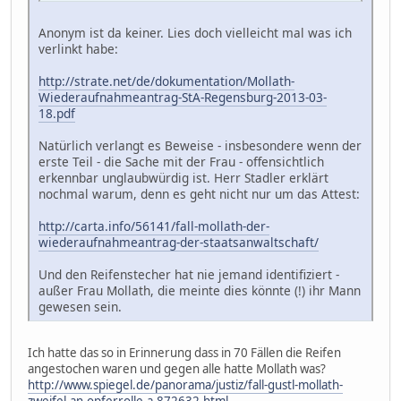
Anonym ist da keiner. Lies doch vielleicht mal was ich
verlinkt habe:
http://strate.net/de/dokumentation/Mollath-
Wiederaufnahmeantrag-StA-Regensburg-2013-03-
18.pdf
Natürlich verlangt es Beweise - insbesondere wenn der
erste Teil - die Sache mit der Frau - offensichtlich
erkennbar unglaubwürdig ist. Herr Stadler erklärt
nochmal warum, denn es geht nicht nur um das Attest:
http://carta.info/56141/fall-mollath-der-
wiederaufnahmeantrag-der-staatsanwaltschaft/
Und den Reifenstecher hat nie jemand identifiziert -
außer Frau Mollath, die meinte dies könnte (!) ihr Mann
gewesen sein.
Ich hatte das so in Erinnerung dass in 70 Fällen die Reifen
angestochen waren und gegen alle hatte Mollath was?
http://www.spiegel.de/panorama/justiz/fall-gustl-mollath-
zweifel-an-opferrolle-a-872632.html