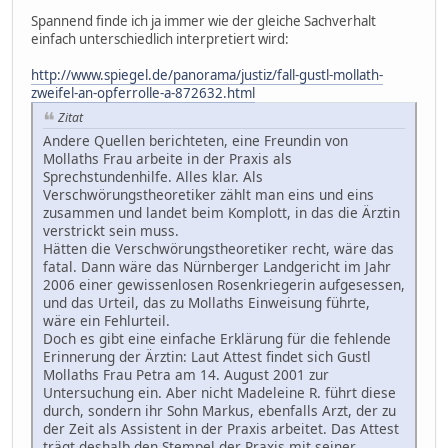
Spannend finde ich ja immer wie der gleiche Sachverhalt
einfach unterschiedlich interpretiert wird:
http://www.spiegel.de/panorama/justiz/fall-gustl-mollath-
zweifel-an-opferrolle-a-872632.html
Zitat
Andere Quellen berichteten, eine Freundin von
Mollaths Frau arbeite in der Praxis als
Sprechstundenhilfe. Alles klar. Als
Verschwörungstheoretiker zählt man eins und eins
zusammen und landet beim Komplott, in das die Ärztin
verstrickt sein muss.
Hätten die Verschwörungstheoretiker recht, wäre das
fatal. Dann wäre das Nürnberger Landgericht im Jahr
2006 einer gewissenlosen Rosenkriegerin aufgesessen,
und das Urteil, das zu Mollaths Einweisung führte,
wäre ein Fehlurteil.
Doch es gibt eine einfache Erklärung für die fehlende
Erinnerung der Ärztin: Laut Attest findet sich Gustl
Mollaths Frau Petra am 14. August 2001 zur
Untersuchung ein. Aber nicht Madeleine R. führt diese
durch, sondern ihr Sohn Markus, ebenfalls Arzt, der zu
der Zeit als Assistent in der Praxis arbeitet. Das Attest
trägt deshalb den Stempel der Praxis mit seiner