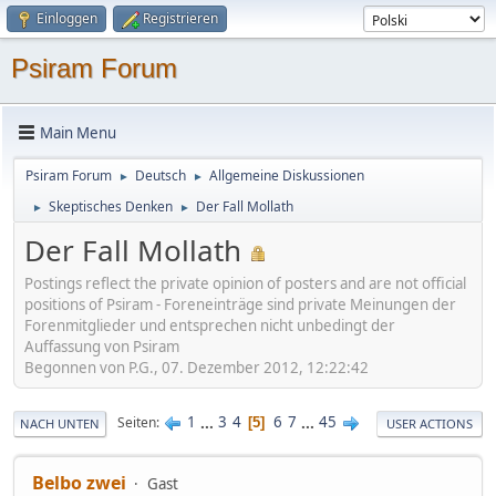
Einloggen
Registrieren
Psiram Forum
Main Menu
Psiram Forum
Deutsch
Allgemeine Diskussionen
►
►
Skeptisches Denken
Der Fall Mollath
►
►
Der Fall Mollath
Postings reflect the private opinion of posters and are not official
positions of Psiram - Foreneinträge sind private Meinungen der
Forenmitglieder und entsprechen nicht unbedingt der
Auffassung von Psiram
Begonnen von P.G., 07. Dezember 2012, 12:22:42
1
...
3
4
6
7
...
45
Seiten
5
NACH UNTEN
USER ACTIONS
Belbo zwei
Gast