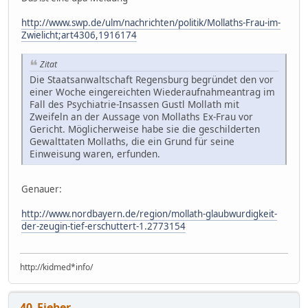
http://www.swp.de/ulm/nachrichten/politik/Mollaths-Frau-im-
Zwielicht;art4306,1916174
Zitat
Die Staatsanwaltschaft Regensburg begründet den vor
einer Woche eingereichten Wiederaufnahmeantrag im
Fall des Psychiatrie-Insassen Gustl Mollath mit
Zweifeln an der Aussage von Mollaths Ex-Frau vor
Gericht. Möglicherweise habe sie die geschilderten
Gewalttaten Mollaths, die ein Grund für seine
Einweisung waren, erfunden.
Genauer:
http://www.nordbayern.de/region/mollath-glaubwurdigkeit-
der-zeugin-tief-erschuttert-1.2773154
http://kidmed*info/
40_Fieber