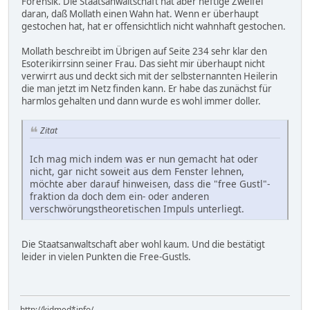
Forensik. Die Staatsanwaltschaft hat aber heftige Zweifel
daran, daß Mollath einen Wahn hat. Wenn er überhaupt
gestochen hat, hat er offensichtlich nicht wahnhaft gestochen.
Mollath beschreibt im Übrigen auf Seite 234 sehr klar den
Esoterikirrsinn seiner Frau. Das sieht mir überhaupt nicht
verwirrt aus und deckt sich mit der selbsternannten Heilerin
die man jetzt im Netz finden kann. Er habe das zunächst für
harmlos gehalten und dann wurde es wohl immer doller.
Zitat
Ich mag mich indem was er nun gemacht hat oder
nicht, gar nicht soweit aus dem Fenster lehnen,
möchte aber darauf hinweisen, dass die "free Gustl"-
fraktion da doch dem ein- oder anderen
verschwörungstheoretischen Impuls unterliegt.
Die Staatsanwaltschaft aber wohl kaum. Und die bestätigt
leider in vielen Punkten die Free-Gustls.
http://kidmed*info/