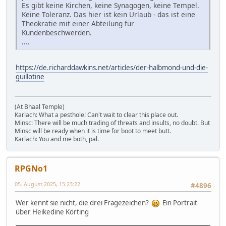
Es gibt keine Kirchen, keine Synagogen, keine Tempel.
Keine Toleranz. Das hier ist kein Urlaub - das ist eine
Theokratie mit einer Abteilung für
Kundenbeschwerden.
....
https://de.richarddawkins.net/articles/der-halbmond-und-die-
guillotine
(At Bhaal Temple)
Karlach: What a pesthole! Can't wait to clear this place out.
Minsc: There will be much trading of threats and insults, no doubt. But
Minsc will be ready when it is time for boot to meet butt.
Karlach: You and me both, pal.
RPGNo1
05. August 2025, 15:23:22
#4896
Wer kennt sie nicht, die drei Fragezeichen?
Ein Portrait
über Heikedine Körting