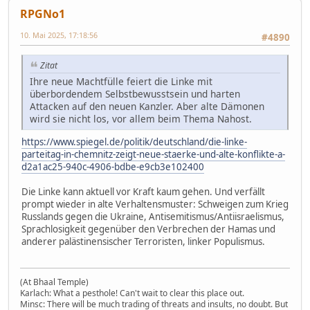
RPGNo1
10. Mai 2025, 17:18:56
#4890
Zitat
Ihre neue Machtfülle feiert die Linke mit
überbordendem Selbstbewusstsein und harten
Attacken auf den neuen Kanzler. Aber alte Dämonen
wird sie nicht los, vor allem beim Thema Nahost.
https://www.spiegel.de/politik/deutschland/die-linke-
parteitag-in-chemnitz-zeigt-neue-staerke-und-alte-konflikte-a-
d2a1ac25-940c-4906-bdbe-e9cb3e102400
Die Linke kann aktuell vor Kraft kaum gehen. Und verfällt
prompt wieder in alte Verhaltensmuster: Schweigen zum Krieg
Russlands gegen die Ukraine, Antisemitismus/Antiisraelismus,
Sprachlosigkeit gegenüber den Verbrechen der Hamas und
anderer palästinensischer Terroristen, linker Populismus.
(At Bhaal Temple)
Karlach: What a pesthole! Can't wait to clear this place out.
Minsc: There will be much trading of threats and insults, no doubt. But