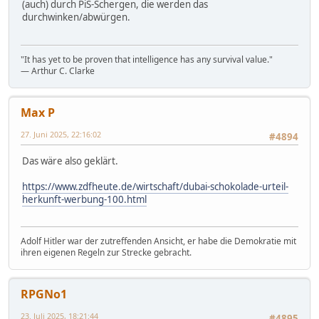
(auch) durch PiS-Schergen, die werden das
durchwinken/abwürgen.
"It has yet to be proven that intelligence has any survival value."
― Arthur C. Clarke
Max P
27. Juni 2025, 22:16:02
#4894
Das wäre also geklärt.
https://www.zdfheute.de/wirtschaft/dubai-schokolade-urteil-
herkunft-werbung-100.html
Adolf Hitler war der zutreffenden Ansicht, er habe die Demokratie mit
ihren eigenen Regeln zur Strecke gebracht.
RPGNo1
23. Juli 2025, 18:21:44
#4895