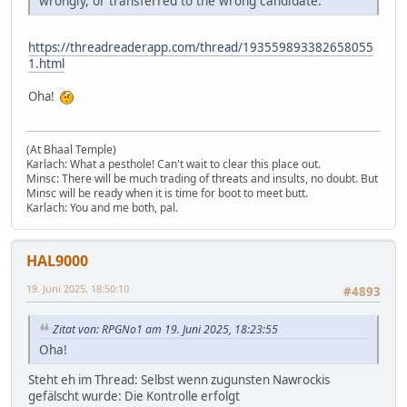
wrongly, or transferred to the wrong candidate.
https://threadreaderapp.com/thread/193559893382658055
1.html
Oha!
(At Bhaal Temple)
Karlach: What a pesthole! Can't wait to clear this place out.
Minsc: There will be much trading of threats and insults, no doubt. But
Minsc will be ready when it is time for boot to meet butt.
Karlach: You and me both, pal.
HAL9000
19. Juni 2025, 18:50:10
#4893
Zitat von: RPGNo1 am 19. Juni 2025, 18:23:55
Oha!
Steht eh im Thread: Selbst wenn zugunsten Nawrockis
gefälscht wurde: Die Kontrolle erfolgt