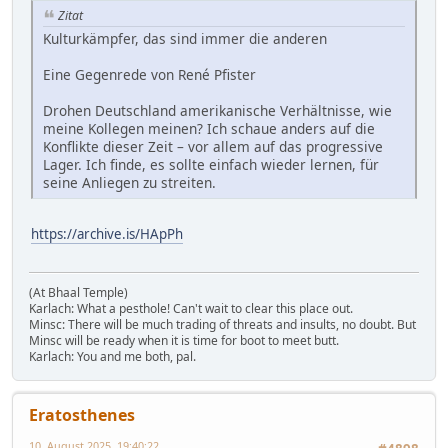
Zitat
Kulturkämpfer, das sind immer die anderen
Eine Gegenrede von René Pfister
Drohen Deutschland amerikanische Verhältnisse, wie
meine Kollegen meinen? Ich schaue anders auf die
Konflikte dieser Zeit – vor allem auf das progressive
Lager. Ich finde, es sollte einfach wieder lernen, für
seine Anliegen zu streiten.
https://archive.is/HApPh
(At Bhaal Temple)
Karlach: What a pesthole! Can't wait to clear this place out.
Minsc: There will be much trading of threats and insults, no doubt. But
Minsc will be ready when it is time for boot to meet butt.
Karlach: You and me both, pal.
Eratosthenes
10. August 2025, 19:40:22