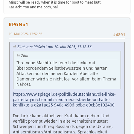
Minsc will be ready when it is time for boot to meet butt.
Karlach: You and me both, pal.
RPGNo1
10. Mai 2025, 17:52:36
#4891
Zitat von: RPGNo1 am 10. Mai 2025, 17:18:56
Zitat
Ihre neue Machtfülle feiert die Linke mit
überbordendem Selbstbewusstsein und harten
Attacken auf den neuen Kanzler. Aber alte
Dämonen wird sie nicht los, vor allem beim Thema
Nahost.
https://www.spiegel.de/politik/deutschland/die-linke-
parteitag-in-chemnitz-zeigt-neue-staerke-und-alte-
konflikte-a-d2a1ac25-940c-4906-bdbe-e9cb3e102400
Die Linke kann aktuell vor Kraft kaum gehen. Und
verfällt prompt wieder in alte Verhaltensmuster:
Schweigen zum Krieg Russlands gegen die Ukraine,
Antisemitismus/Antiisraelismus, Sprachlosigkeit