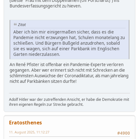
(diesse "Frau mit dem Doppelnamen (Ulf Porschardt)") ins
Bundesverfassungsgericht zu hieven.
Zitat
Aber ich bin mir einigermaßen sicher, dass es die
Pandemie nicht erzwungen hat, Schulen monatelang zu
schließen. Und Bürgern Bußgeld anzudrohen, sobald
sie es wagen, sich auf einer Parkbank im Englischen
Garten niederzulassen.
An René Pfister ist offenbar ein Pandemie-Experte verloren
gegangen. Aber wer erinnert sich nicht mit Schrecken an die
schlimmsten Auswüchse der Coronadiktatur, als man jahrelang
nicht auf Parkbänken sitzen durfte!
Adolf Hitler war der zutreffenden Ansicht, er habe die Demokratie mit
ihren eigenen Regeln zur Strecke gebracht.
Eratosthenes
11. August 2025, 11:12:27
#4900