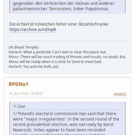
gegenüber den Verbrechen der Hamas und anderer
palästinensischer Terroristen, linker Populismus.
Die Artikel ist inzwischen hinter einer Bezahlschranke:
https://archive.is/mEHpB
(At Bhaal Temple)
Karlach: What a pesthole! Can't wait to clear this place out.
Minsc: There will be much trading of threats and insults, no doubt. But
Minsc will be ready when it is time for boot to meet butt.
Karlach: You and me both, pal.
RPGNo1
19. Juni 2025, 18:23:55
#4892
Zitat
1/ Poland's electoral commission has said that there
were "major irregularities" in the second round of the
recent presidential election, won narrowly by Karol
Nawrocki. Votes appear to have been recorded