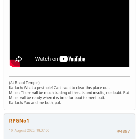
(At Bhaal Temple)
Karlach: What a pesthole! Can't wait to clear this place out.
Minsc: There will be much trading of threats and insults, no doubt. But
Minsc will be ready when it is time for boot to meet butt.
Karlach: You and me both, pal.
RPGNo1
10. August 2025, 18:37:06
#4897