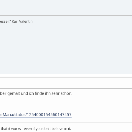
sser." Karl Valentin
ber gemalt und ich finde ihn sehr schön.
UweMaria/status/1254000154560147457
hat it works - even if you don't believe in it.