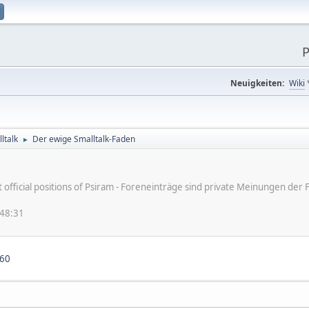
P
Neuigkeiten:
Wiki
ltalk
Der ewige Smalltalk-Faden
►
ot official positions of Psiram - Foreneinträge sind private Meinungen d
:48:31
60