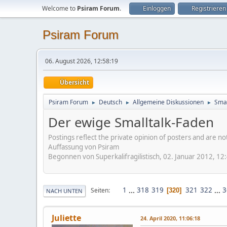
Welcome to
Psiram Forum
.
Einloggen
Registrieren
Psiram Forum
06. August 2026, 12:58:19
Übersicht
Psiram Forum
Deutsch
Allgemeine Diskussionen
Smal
►
►
►
Der ewige Smalltalk-Faden
Postings reflect the private opinion of posters and are n
Auffassung von Psiram
Begonnen von Superkalifragilistisch, 02. Januar 2012, 12
1
...
318
319
321
322
...
3
Seiten
320
NACH UNTEN
Juliette
24. April 2020, 11:06:18