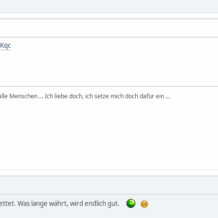
6Kqc
, alle Menschen ... Ich liebe doch, ich setze mich doch dafür ein ...
ttet. Was lange währt, wird endlich gut.