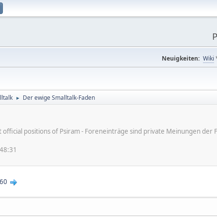
P
Neuigkeiten:
Wiki
ltalk
Der ewige Smalltalk-Faden
►
ot official positions of Psiram - Foreneinträge sind private Meinungen d
:48:31
60