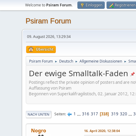
Welcome to
Psiram Forum
.
Einloggen
Registrieren
Psiram Forum
09. August 2026, 13:29:34
Übersicht
Psiram Forum
Deutsch
Allgemeine Diskussionen
Smal
►
►
►
Der ewige Smalltalk-Faden
Postings reflect the private opinion of posters and are n
Auffassung von Psiram
Begonnen von Superkalifragilistisch, 02. Januar 2012, 12
1
...
316
317
319
320
...
3
Seiten
318
NACH UNTEN
Nogro
16. April 2020, 12:38:04