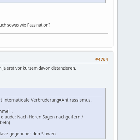
uch sowas wie Faszination?
#4764
h ja erst vor kurzem davon distanzieren.
t internatioale Verbrüderung=Antirassismus,
immel".
re aude: Nach Hören Sagen nachgeifern /
beln)
klave gegenüber den Slawen.