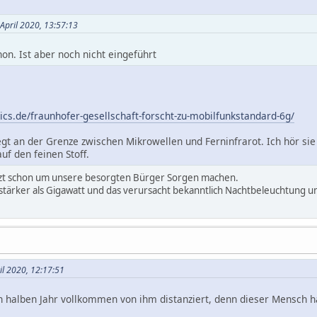
 April 2020, 13:57:13
hon. Ist aber noch nicht eingeführt
nics.de/fraunhofer-gesellschaft-forscht-zu-mobilfunkstandard-6g/
iegt an der Grenze zwischen Mikrowellen und Ferninfrarot. Ich hör 
f den feinen Stoff.
tzt schon um unsere besorgten Bürger Sorgen machen.
h stärker als Gigawatt und das verursacht bekanntlich Nachtbeleuchtung u
il 2020, 12:17:51
n halben Jahr vollkommen von ihm distanziert, denn dieser Mensch h