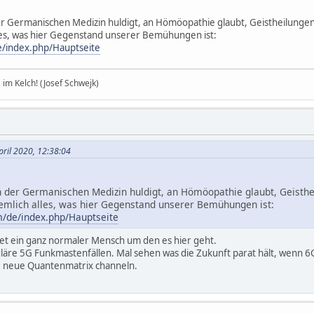
r Germanischen Medizin huldigt, an Hömöopathie glaubt, Geistheilunge
alles, was hier Gegenstand unserer Bemühungen ist:
e/index.php/Hauptseite
im Kelch! (Josef Schwejk)
pril 2020, 12:38:04
 der Germanischen Medizin huldigt, an Hömöopathie glaubt, Geisth
ziemlich alles, was hier Gegenstand unserer Bemühungen ist:
/de/index.php/Hauptseite
rnet ein ganz normaler Mensch um den es hier geht.
uläre 5G Funkmastenfällen. Mal sehen was die Zukunft parat hält, wenn 
e neue Quantenmatrix channeln.