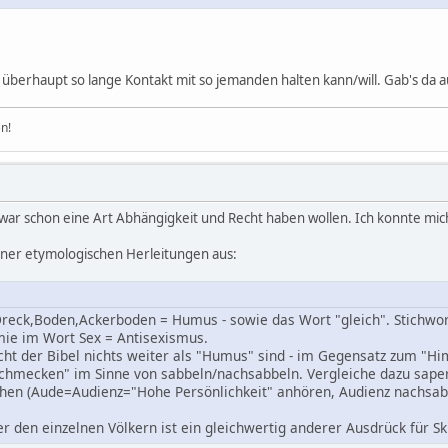
überhaupt so lange Kontakt mit so jemanden halten kann/will. Gab's da a
n!
 war schon eine Art Abhängigkeit und Recht haben wollen. Ich konnte mic
einer etymologischen Herleitungen aus:
Dreck,Boden,Ackerboden = Humus - sowie das Wort "gleich". Stichwor
ie im Wort Sex = Antisexismus.
ht der Bibel nichts weiter als "Humus" sind - im Gegensatz zum "H
"schmecken" im Sinne von sabbeln/nachsabbeln. Vergleiche dazu sape
en (Aude=Audienz="Hohe Persönlichkeit" anhören, Audienz nachsab
 den einzelnen Völkern ist ein gleichwertig anderer Ausdrück für S