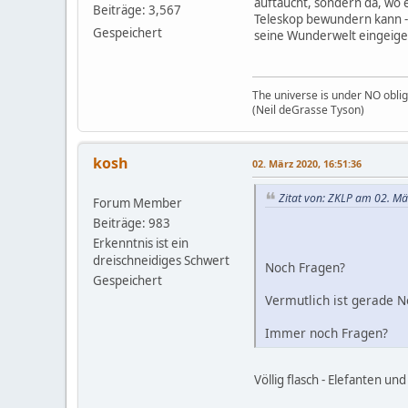
auftaucht, sondern da, wo 
Beiträge: 3,567
Teleskop bewundern kann - 
Gespeichert
seine Wunderwelt eingeigel
The universe is under NO oblig
(Neil deGrasse Tyson)
kosh
02. März 2020, 16:51:36
Zitat von: ZKLP am 02. Mä
Forum Member
Beiträge: 983
Erkenntnis ist ein
dreischneidiges Schwert
Noch Fragen?
Gespeichert
Vermutlich ist gerade 
Immer noch Fragen?
Völlig flasch - Elefanten un