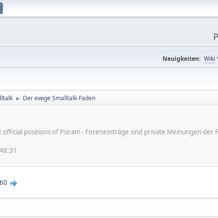
P
Neuigkeiten:
Wiki
ltalk
Der ewige Smalltalk-Faden
►
ot official positions of Psiram - Foreneinträge sind private Meinungen d
:48:31
60