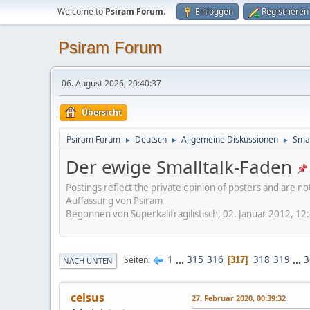
Welcome to
Psiram Forum
.
Einloggen
Registrieren
Psiram Forum
06. August 2026, 20:40:37
Übersicht
Psiram Forum
Deutsch
Allgemeine Diskussionen
Smal
►
►
►
Der ewige Smalltalk-Faden
Postings reflect the private opinion of posters and are n
Auffassung von Psiram
Begonnen von Superkalifragilistisch, 02. Januar 2012, 12
1
...
315
316
318
319
...
3
Seiten
317
NACH UNTEN
celsus
27. Februar 2020, 00:39:32