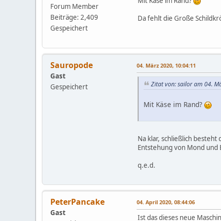
Mit Käse im Rand?
Forum Member
Beiträge: 2,409
Da fehlt die Große Schildkr
Gespeichert
Sauropode
04. März 2020, 10:04:11
Gast
Zitat von: sailor am 04. M
Gespeichert
Mit Käse im Rand?
Na klar, schließlich besteht
Entstehung von Mond und Er
q.e.d.
PeterPancake
04. April 2020, 08:44:06
Gast
Ist das dieses neue Maschin