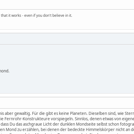
hat it works - even if you don't believe in it.
mond.
his aber gewaltig. Für die gibt es keine Planeten. Dieselben sind, wie Ster
 die Fernrohr-Konstrukteure vorspiegeln. Sinnlos, denen etwas von eige
 dass Du das aschgraue Licht der dunklen Mondseite selbst schon fotogra
n Mond zu erzählen, bei denen der bedeckte Himmelskörper nicht an d