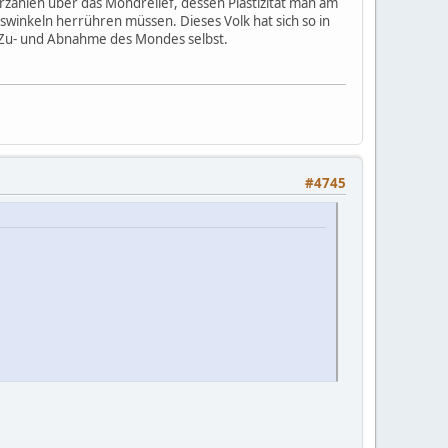
rzählen über das Mondrelief, dessen Plastizität man am
swinkeln herrühren müssen. Dieses Volk hat sich so in
n Zu- und Abnahme des Mondes selbst.
#4745