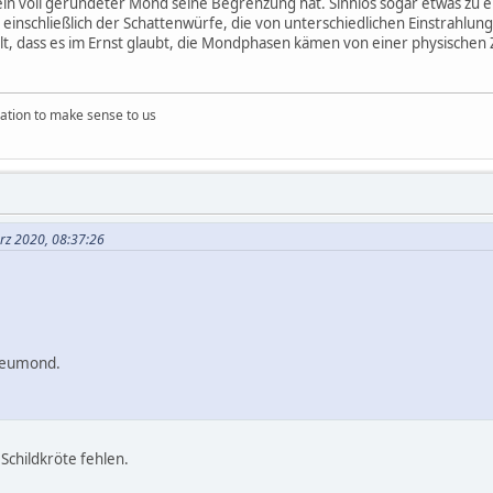
ein voll gerundeter Mond seine Begrenzung hat. Sinnlos sogar etwas zu e
einschließlich der Schattenwürfe, die von unterschiedlichen Einstrahlung
t, dass es im Ernst glaubt, die Mondphasen kämen von einer physische
ation to make sense to us
rz 2020, 08:37:26
Neumond.
d Schildkröte fehlen.