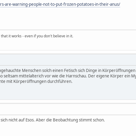
tors-are-warning-people-not-to-put-frozen-potatoes-in-their-anus/
hat it works - even if you don't believe in it.
gehauchte Menschen solch einen Fetisch sich Dinge in Körperöffnungen 
so seltsam mittelalterich vor wie die Harnschau. Der eigene Körper ein
nte mit Körperöffnungen durchführen.
 sich nicht auf Esos. Aber die Beobachtung stimmt schon.