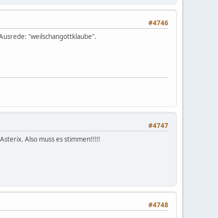
#4746
 Ausrede: "weilschangottklaube".
#4747
 Asterix. Also muss es stimmen!!!!!
#4748