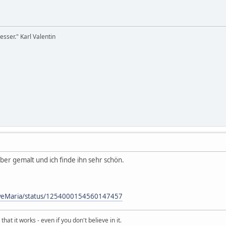
sser." Karl Valentin
ber gemalt und ich finde ihn sehr schön.
UweMaria/status/1254000154560147457
hat it works - even if you don't believe in it.