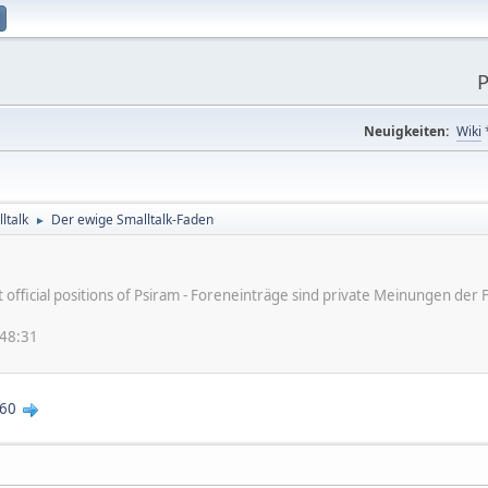
P
Neuigkeiten:
Wiki
ltalk
Der ewige Smalltalk-Faden
►
ot official positions of Psiram - Foreneinträge sind private Meinungen d
:48:31
60