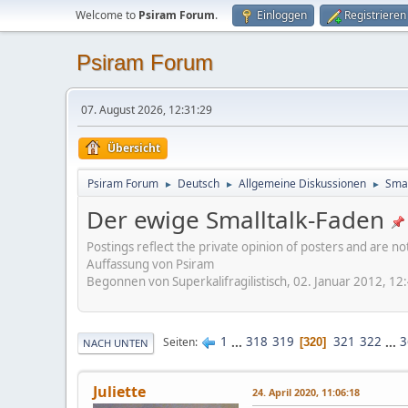
Welcome to
Psiram Forum
.
Einloggen
Registrieren
Psiram Forum
07. August 2026, 12:31:29
Übersicht
Psiram Forum
Deutsch
Allgemeine Diskussionen
Smal
►
►
►
Der ewige Smalltalk-Faden
Postings reflect the private opinion of posters and are n
Auffassung von Psiram
Begonnen von Superkalifragilistisch, 02. Januar 2012, 12
1
...
318
319
321
322
...
3
Seiten
320
NACH UNTEN
Juliette
24. April 2020, 11:06:18