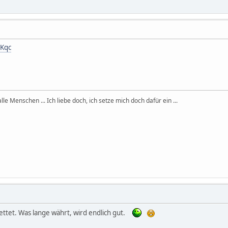
6Kqc
, alle Menschen ... Ich liebe doch, ich setze mich doch dafür ein ...
ttet. Was lange währt, wird endlich gut.