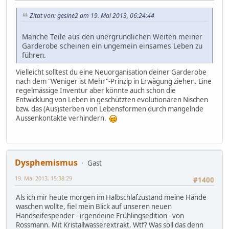
Zitat von: gesine2 am 19. Mai 2013, 06:24:44
Manche Teile aus den unergründlichen Weiten meiner
Garderobe scheinen ein ungemein einsames Leben zu
führen.
Vielleicht solltest du eine Neuorganisation deiner Garderobe
nach dem "Weniger ist Mehr"-Prinzip in Erwägung ziehen. Eine
regelmässige Inventur aber könnte auch schon die
Entwicklung von Leben in geschützten evolutionären Nischen
bzw. das (Aus)sterben von Lebensformen durch mangelnde
Aussenkontakte verhindern.
Dysphemismus
Gast
19. Mai 2013, 15:38:29
#1400
Als ich mir heute morgen im Halbschlafzustand meine Hände
waschen wollte, fiel mein Blick auf unseren neuen
Handseifespender - irgendeine Frühlingsedition - von
Rossmann. Mit Kristallwasserextrakt. Wtf? Was soll das denn