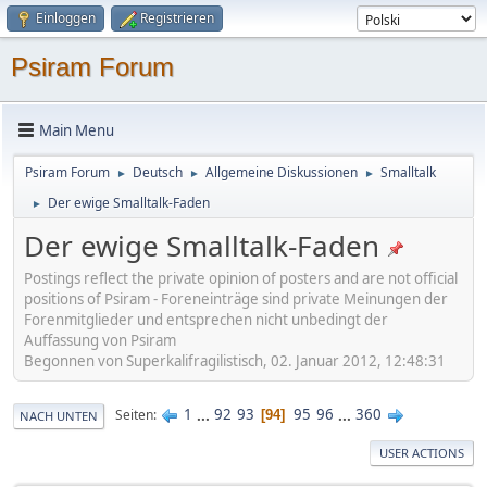
Einloggen
Registrieren
Psiram Forum
Main Menu
Psiram Forum
Deutsch
Allgemeine Diskussionen
Smalltalk
►
►
►
Der ewige Smalltalk-Faden
►
Der ewige Smalltalk-Faden
Postings reflect the private opinion of posters and are not official
positions of Psiram - Foreneinträge sind private Meinungen der
Forenmitglieder und entsprechen nicht unbedingt der
Auffassung von Psiram
Begonnen von Superkalifragilistisch, 02. Januar 2012, 12:48:31
1
...
92
93
95
96
...
360
Seiten
94
NACH UNTEN
USER ACTIONS