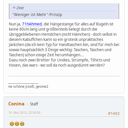
Zitat
"Weniger ist Mehr"-Prinzip
Nun ja,
71hAhmed
, die Hängestange für alles auf Bügeln ist
keine 80cm lang und größtenteils belegt durch die
übriggebliebenen Hemdchen (
nicht
Hämchen) - doch selbst in
diesem Kabüffchen kann so ein grotesk unpraktisches
Jäckchen (da ich kein Typ für Handtaschen bin, sind für mich bei
sowas hauptsächlich 3 Dinge wichtig: Taschen, Taschen und
Taschen) schon
einige
Zeit herumhängen...
Dazu noch zwei Bretter für Undies, Strümpfe, TShirts und
Hosen, das wars - wo soll da noch ausgedünnt werden?
_____________________
ne schöne jrooß, gesine2
Conina
Staff
19. Mai 2013, 22:54:50
#1402