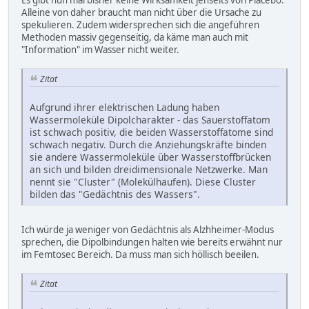
Es gibt nun mal bisher keine Wirksamkeit jenseits von Placebo.
Alleine von daher braucht man nicht über die Ursache zu
spekulieren. Zudem widersprechen sich die angeführen
Methoden massiv gegenseitig, da käme man auch mit
"Information" im Wasser nicht weiter.
Zitat
Aufgrund ihrer elektrischen Ladung haben
Wassermoleküle Dipolcharakter - das Sauerstoffatom
ist schwach positiv, die beiden Wasserstoffatome sind
schwach negativ. Durch die Anziehungskräfte binden
sie andere Wassermoleküle über Wasserstoffbrücken
an sich und bilden dreidimensionale Netzwerke. Man
nennt sie "Cluster" (Molekülhaufen). Diese Cluster
bilden das "Gedächtnis des Wassers".
Ich würde ja weniger von Gedächtnis als Alzhheimer-Modus
sprechen, die Dipolbindungen halten wie bereits erwähnt nur
im Femtosec Bereich. Da muss man sich höllisch beeilen.
Zitat