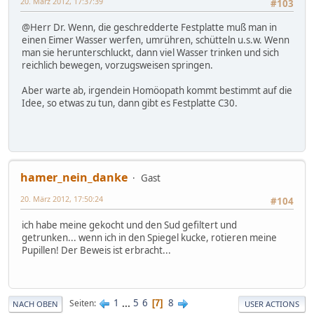
20. März 2012, 17:37:39
#103
@Herr Dr. Wenn, die geschredderte Festplatte muß man in
einen Eimer Wasser werfen, umrühren, schütteln u.s.w. Wenn
man sie herunterschluckt, dann viel Wasser trinken und sich
reichlich bewegen, vorzugsweisen springen.
Aber warte ab, irgendein Homöopath kommt bestimmt auf die
Idee, so etwas zu tun, dann gibt es Festplatte C30.
hamer_nein_danke
Gast
20. März 2012, 17:50:24
#104
ich habe meine gekocht und den Sud gefiltert und
getrunken... wenn ich in den Spiegel kucke, rotieren meine
Pupillen! Der Beweis ist erbracht...
1
...
5
6
8
Seiten
7
NACH OBEN
USER ACTIONS