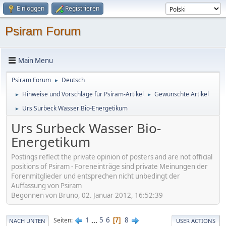
Einloggen
Registrieren
Psiram Forum
Main Menu
Psiram Forum
Deutsch
►
Hinweise und Vorschläge für Psiram-Artikel
Gewünschte Artikel
►
►
Urs Surbeck Wasser Bio-Energetikum
►
Urs Surbeck Wasser Bio-
Energetikum
Postings reflect the private opinion of posters and are not official
positions of Psiram - Foreneinträge sind private Meinungen der
Forenmitglieder und entsprechen nicht unbedingt der
Auffassung von Psiram
Begonnen von Bruno, 02. Januar 2012, 16:52:39
1
...
5
6
8
Seiten
7
NACH UNTEN
USER ACTIONS