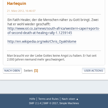
Harlequin
21. März 2012, 16:46:07
Ein Faith Healer, der die Menschen näher zu Gott bringt. Zwei
hat er wohl wieder geschafft:
http://www.iol.co.za/news/south-africa/western-cape/reports-
of-second-death-at-healing-rally-1.1259145
http://en.wikipedia.org/wiki/Chris_Oyakhilome
Man braucht vor der Liebe Gottes keine Angst zu haben. Er hat seit
2.000 Jahren niemand mehr geschwängert.
Seiten
1
NACH OBEN
USER ACTIONS
|
|
Hilfe
Terms and Rules
Nach oben ▲
|
,
SMF 2.1.4
SMF © 2017
Simple Machines