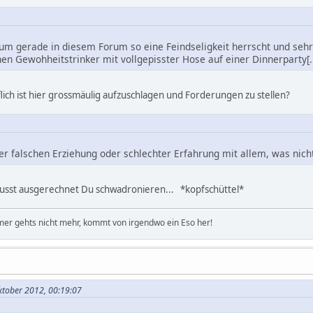
um gerade in diesem Forum so eine Feindseligkeit herrscht und sehr 
en Gewohheitstrinker mit vollgepisster Hose auf einer Dinnerparty[..
öflich ist hier grossmäulig aufzuschlagen und Forderungen zu stellen?
der falschen Erziehung oder schlechter Erfahrung mit allem, was nic
musst ausgerechnet Du schwadronieren... *kopfschüttel*
er gehts nicht mehr, kommt von irgendwo ein Eso her!
Oktober 2012, 00:19:07