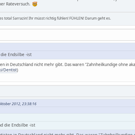
her Rateversuch.
alles total Sarrazin! Ihr müsst richtig fühlen! FÜHLEN! Darum geht es.
die Endsilbe -ist
sten in Deutschland nicht mehr gibt. Das waren "Zahnheilkundige ohne ak
ki/Dentist
)
Oktober 2012, 23:38:16
d die Endsilbe -ist
ntisten in Deutschland nicht mehr gibt. Das waren "Zahnheilkundige