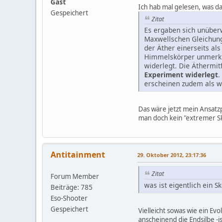
Gast
Ich hab mal gelesen, was da
Gespeichert
Zitat
Es ergaben sich unüberw
Maxwellschen Gleichun
der Äther einerseits al
Himmelskörper unmerkli
widerlegt. Die Äthermi
Experiment widerlegt
.
erscheinen zudem als wi
Das wäre jetzt mein Ansatzp
man doch kein "extremer Skep
Antitainment
29. Oktober 2012, 23:17:36
Zitat
Forum Member
was ist eigentlich ein Sk
Beiträge: 785
Eso-Shooter
Gespeichert
Vielleicht sowas wie ein Ev
anscheinend die Endsilbe -