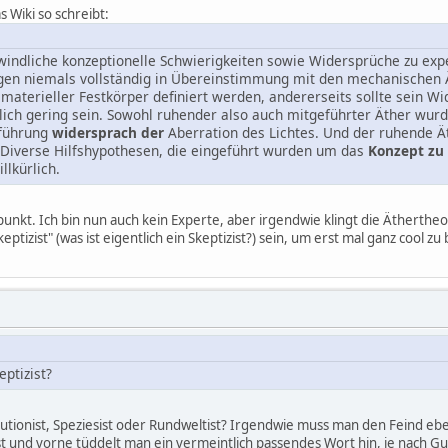
s Wiki so schreibt:
indliche konzeptionelle Schwierigkeiten sowie Widersprüche zu expe
gen niemals vollständig in Übereinstimmung mit den mechanischen
s materieller Festkörper definiert werden, andererseits sollte sein
ch gering sein. Sowohl ruhender also auch mitgeführter Äther wu
tführung
widersprach der
Aberration des Lichtes. Und der ruhende 
 Diverse Hilfshypothesen, die eingeführt wurden um das
Konzept zu 
llkürlich.
unkt. Ich bin nun auch kein Experte, aber irgendwie klingt die Äthertheo
tizist" (was ist eigentlich ein Skeptizist?) sein, um erst mal ganz cool zu 
eptizist?
olutionist, Speziesist oder Rundweltist? Irgendwie muss man den Feind e
ist und vorne tüddelt man ein vermeintlich passendes Wort hin, je nach 