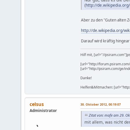
(
http://de.wikipedia.org
Aber zu den "Guten alten Ze
http://de.wikipedia.org/wik
Darauf wird kräftig hingea
Hilf mit, [url="//psiram.com"]
[url="http://forum.psiram.com
[url="http://psiram.com/ge/i
Danke!
Helfen&Mitmachen: [url="http:
celsus
30. Oktober 2012, 00:19:07
Administrator
Zitat von: mafe am 29. Ok
mit allem, was nicht d