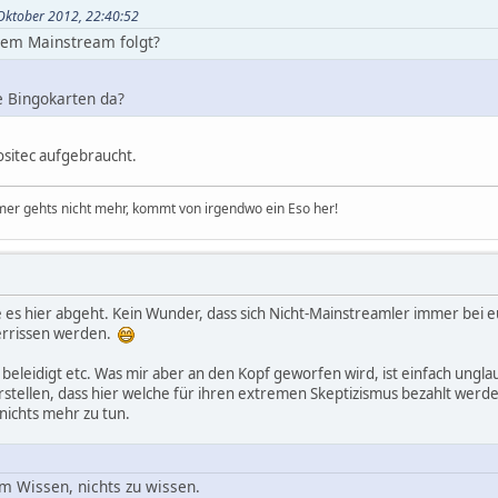
 Oktober 2012, 22:40:52
dem Mainstream folgt?
e Bingokarten da?
iositec aufgebraucht.
er gehts nicht mehr, kommt von irgendwo ein Eso her!
e es hier abgeht. Kein Wunder, dass sich Nicht-Mainstreamler immer bei e
zerrissen werden.
beleidigt etc. Was mir aber an den Kopf geworfen wird, ist einfach unglau
vorstellen, dass hier welche für ihren extremen Skeptizismus bezahlt we
nichts mehr zu tun.
m Wissen, nichts zu wissen.