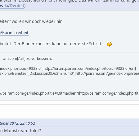
/wiki/Dentist
)
iten" wollen wir doch wieder hin:
i/Kurierfreiheit
rbeitet. Der Binnenkonsens kann nur der erste Schritt...
psiram.com[/url] zu verbessern:
/index.php?topic=9323.0"]http://forum.psiram.com/index.php?topic=9323.0[/url]
ndex.php/Benutzer_Diskussion:0Do3n3rium0"]http://psiram.com/ge/index.php/Ben
//psiram.com/ge/index.php?title=Mitmachen"]http://psiram.com/ge/index.php?tit
tober 2012, 22:40:52
em Mainstream folgt?