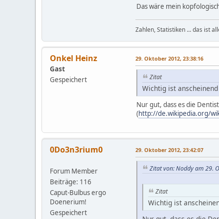
Das wäre mein kopfologisc
Zahlen, Statistiken ... das ist 
Onkel Heinz
29. Oktober 2012, 23:38:16
Gast
Zitat
Gespeichert
Wichtig ist anscheinend 
Nur gut, dass es die Denti
(
http://de.wikipedia.org/wi
0Do3n3rium0
29. Oktober 2012, 23:42:07
Zitat von: Noddy am 29. 
Forum Member
Beiträge: 116
Zitat
Caput-Bulbus ergo
Doenerium!
Wichtig ist anscheinen
Gespeichert
Nur gut, dass es die De