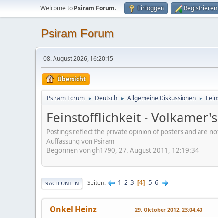
Welcome to
Psiram Forum
.
Einloggen
Registrieren
Psiram Forum
08. August 2026, 16:20:15
Übersicht
Psiram Forum
Deutsch
Allgemeine Diskussionen
Fein
►
►
►
Feinstofflichkeit - Volkamer'
Postings reflect the private opinion of posters and are n
Auffassung von Psiram
Begonnen von gh1790, 27. August 2011, 12:19:34
1
2
3
5
6
Seiten
4
NACH UNTEN
Onkel Heinz
29. Oktober 2012, 23:04:40