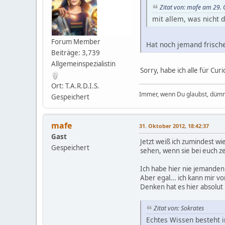
Zitat von: mafe am 29.
mit allem, was nicht 
Forum Member
Hat noch jemand frisch
Beiträge: 3,739
Allgemeinspezialistin
Sorry, habe ich alle für Cur
Ort: T.A.R.D.I.S.
Immer, wenn Du glaubst, dümm
Gespeichert
mafe
31. Oktober 2012, 18:42:37
Gast
Jetzt weiß ich zumindest wi
Gespeichert
sehen, wenn sie bei euch 
Ich habe hier nie jemanden 
Aber egal... ich kann mir 
Denken hat es hier absolut 
Zitat von: Sokrates
Echtes Wissen besteht i