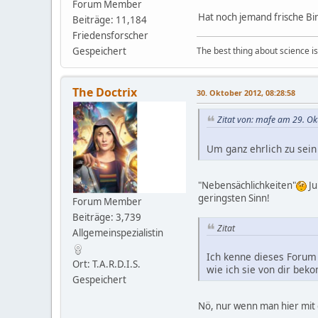
Forum Member
Hat noch jemand frische Bi
Beiträge: 11,184
Friedensforscher
The best thing about science is t
Gespeichert
The Doctrix
30. Oktober 2012, 08:28:58
Zitat von: mafe am 29. Ok
Um ganz ehrlich zu sein
"Nebensächlichkeiten"
Ju
geringsten Sinn!
Forum Member
Beiträge: 3,739
Zitat
Allgemeinspezialistin
Ich kenne dieses Forum 
Ort: T.A.R.D.I.S.
wie ich sie von dir bek
Gespeichert
Nö, nur wenn man hier mit 