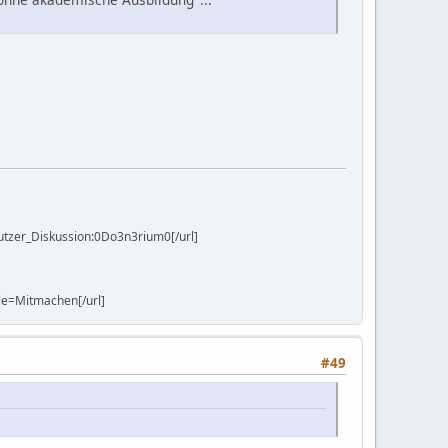
utzer_Diskussion:0Do3n3rium0[/url]
le=Mitmachen[/url]
#49