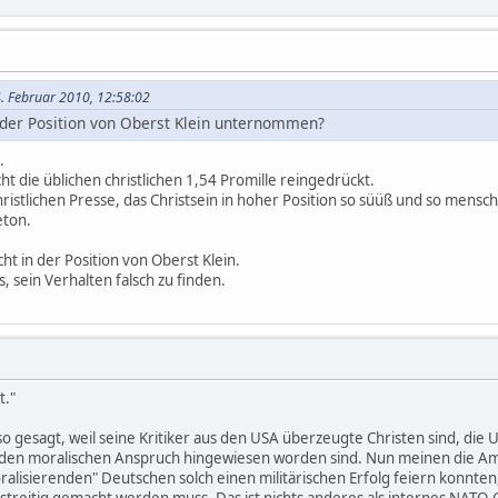
4. Februar 2010, 12:58:02
 der Position von Oberst Klein unternommen?
t.
cht die üblichen christlichen 1,54 Promille reingedrückt.
ristlichen Presse, das Christsein in hoher Position so süüß und so menschl
eton.
ht in der Position von Oberst Klein.
 sein Verhalten falsch zu finden.
t."
 so gesagt, weil seine Kritiker aus den USA überzeugte Christen sind, di
 den moralischen Anspruch hingewiesen worden sind. Nun meinen die Am
isierenden" Deutschen solch einen militärischen Erfolg feiern konnten
treitig gemacht werden muss. Das ist nichts anderes als internes NATO-