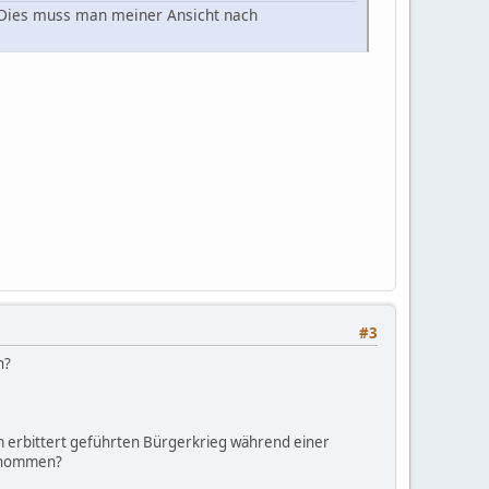
d. Dies muss man meiner Ansicht nach
#3
n?
nem erbittert geführten Bürgerkrieg während einer
ernommen?