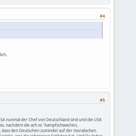
#4
ich.
#5
e USA nunmal der Chef von Deutschland sind und die USA
is, nachdem die ach so "kampfschwachen,
, dass den Deutschen zumindet auf der moralischen
Gezicke, wer die schöneren Soldaten hat. Und Du lieber