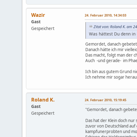
Wazir
24. Februar 2010, 14:34:03
Gast
Zitat von: Roland K. am 2
Gespeichert
Was hättest Du denn in
Gemordet, danach gebete
Danach hätte ich mir viellei
Das macht, folgt man der ch
Auch -und gerade- im Pha
Ich bin aus gutem Grund nic
Ich nehme mir sogar heraus,
Roland K.
24. Februar 2010, 15:19:45
Gast
"Gemordet, danach gebete
Gespeichert
Das hat der Klein doch nur
zuvor von Deutschland auf
kampfunerprobten und moral
Schiene der Heldennimbus s