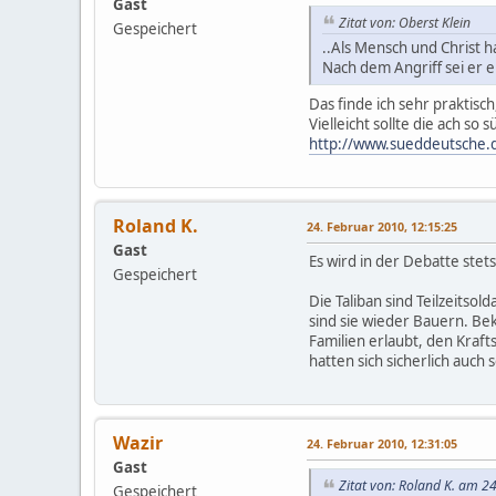
Gast
Zitat von: Oberst Klein
Gespeichert
..Als Mensch und Christ h
Nach dem Angriff sei er e
Das finde ich sehr praktis
Vielleicht sollte die ach s
http://www.sueddeutsche.d
Roland K.
24. Februar 2010, 12:15:25
Gast
Es wird in der Debatte stet
Gespeichert
Die Taliban sind Teilzeitso
sind sie wieder Bauern. Be
Familien erlaubt, den Kraft
hatten sich sicherlich auch 
Wazir
24. Februar 2010, 12:31:05
Gast
Zitat von: Roland K. am 2
Gespeichert