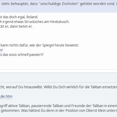
te stets behauptet, dass "unschuldige Zivilisten" getötet worden sin
st das doch egal, Roland.
ch irgend etwas Strucksches am Hindukusch.
kt er, dann betet er.
kann nichts dafür, wie der Spiegel heute beweist:
m/
s das sooo schnell passiert?
, worauf Du hinauswillst. Willst Du Dich wirklich für die Taliban einsetze
_de.htm
griff aktive Taliban, pausierende Taliban und Freunde der Taliban in ei
gekommen. Was hättest Du denn in der Position von Oberst Klein unt