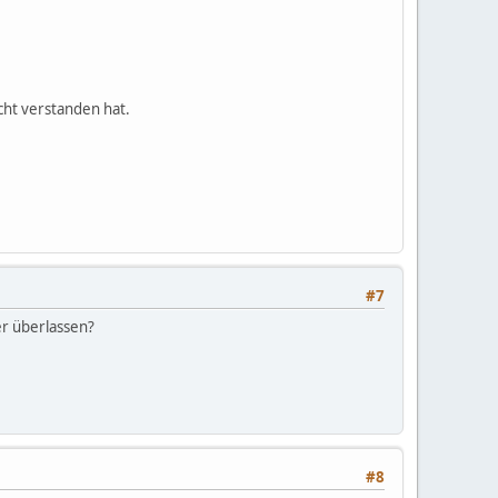
cht verstanden hat.
#7
er überlassen?
#8