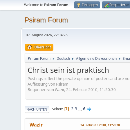
Welcome to
Psiram Forum
.
Einloggen
Registrieren
Psiram Forum
07. August 2026, 22:04:26
Übersicht
Psiram Forum
Deutsch
Allgemeine Diskussionen
Smal
►
►
►
Christ sein ist praktisch
Postings reflect the private opinion of posters and are n
Auffassung von Psiram
Begonnen von Wazir, 24. Februar 2010, 11:50:30
2
3
...
6
Seiten
1
NACH UNTEN
Wazir
24. Februar 2010, 11:50:30