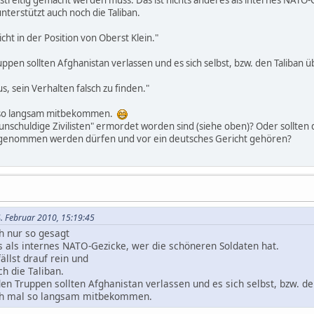
 unterstützt auch noch die Taliban.
cht in der Position von Oberst Klein."
ppen sollten Afghanistan verlassen und es sich selbst, bzw. den Taliban 
, sein Verhalten falsch zu finden."
l so langsam mitbekommen.
unschuldige Zivilisten" ermordet worden sind (siehe oben)? Oder sollten d
 genommen werden dürfen und vor ein deutsches Gericht gehören?
4. Februar 2010, 15:19:45
ch nur so gesagt
es als internes NATO-Gezicke, wer die schöneren Soldaten hat.
fällst drauf rein und
och die Taliban.
den Truppen sollten Afghanistan verlassen und es sich selbst, bzw. d
ich mal so langsam mitbekommen.