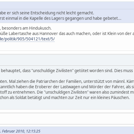
abe er sich seine Entscheidung nicht leicht gemacht.
rst einmal in die Kapelle des Lagers gegangen und habe gebetet...
ch, besonders am Hindukusch.
o süüße Labertasche aus Hannover das auch machen, oder ist Klein von der
e/politik/905/504121/text/5/
s behauptet, dass "unschuldige Zivilisten" getötet worden sind. Dies muss
ldaten. Mal ziehen die Patriarchen der Familien, unterstützt von männl. Kä
kanntlich haben die Eroberer der Lastwagen und Mörder der Fahrer, als 
stoff zu entnehmen. Die "unschuldigen Zivilisten" waren also zumindest mi
schon als Soldat betätigt und machten zur Zeit nur ein kleines Päuschen.
4. Februar 2010, 12:15:25