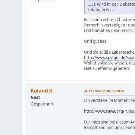
...Es wird in der Debat
relativieren...
Für einen echten Christen i
Immerhin verteidigt er do
Erst bombt er, dann erschric
Und gut isss.
Und die süüße Labertasche 
http://www.spiegel.de/spa
Woher sollte sie wissen, das
Halt zu effektiv gebetet?
Roland K.
24. Februar 2010, 12:58:02
Gast
Ich verstehe im Moment nicht
Gespeichert
http://www.rawa.org/rules
Für mich sind bei diesem An
Kampfhandlung ums Leben 