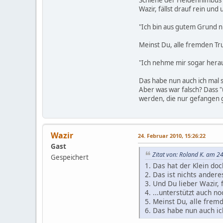
Wazir, fällst drauf rein und
"Ich bin aus gutem Grund ni
Meinst Du, alle fremden Tru
"Ich nehme mir sogar heraus
Das habe nun auch ich ma
Aber was war falsch? Dass "
werden, die nur gefangen
Wazir
24. Februar 2010, 15:26:22
Gast
Zitat von: Roland K. am 2
Gespeichert
1. Das hat der Klein do
2. Das ist nichts ander
3. Und Du lieber Wazir, 
4. ...unterstützt auch n
5. Meinst Du, alle frem
6. Das habe nun auch 