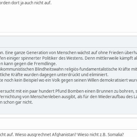
rden dort ja auch nicht auf.
tan. Eine ganze Generation von Menschen wächst auf ohne Frieden überhau
fen einiger spinnerter Politiker des Westens. Denn mittlerweile kämpft a
en kann gegen die Fremdlinge.
kommunistischen Blindheitswahn religiös-fundamentalistische Kräfte mit 
ttliche Kräfte wurden dagegen unterdrückt und eliminiert.
hte noch kein Beispiel wo ein Volk gegen seinen Willen demokratisiert wur
ersucht mit ein paar hundert Pfund Bomben einen Brunnen zu bohren, sei
ernichtung von Menschenleben ausgibt, als für den Wiederaufbau des Lan
n schon gar nicht.
cht auf. Wieso ausgrechnet Afghanistan? Wieso nicht z.B. Somalia?